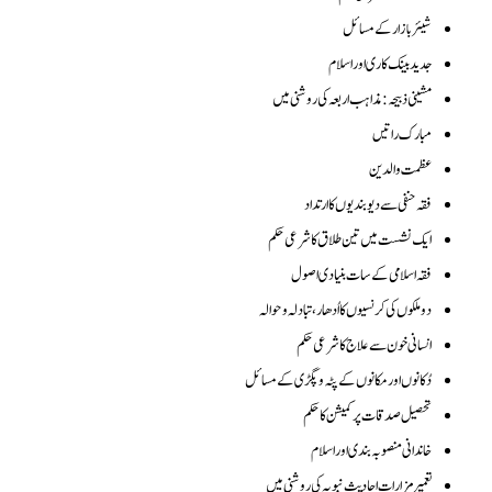
شیئر بازار کے مسائل
جدیدبینک کاری اور اسلام
مشینی ذبیحہ :مذاہب اربعہ کی روشنی میں
مبارک راتیں
عظمت والدین
فقہ حنفی سے دیوبندیوں کا ارتداد
ایک نشست میں تین طلاق کاشرعی حکم
فقہ اسلامی کے سات بنیادی اصول
دوملکوں کی کرنسیوں کااُدھار،تبادلہ وحوالہ
انسانی خون سے علاج کا شرعی حکم
دُکانوں اور مکانوں کے پٹہ وپگڑی کے مسائل
تحصیل صدقات پر کمیشن کاحکم
خاندانی منصوبہ بندی اور اسلام
تعمیرمزارات احادیث نبویہ کی روشنی میں