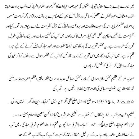
میں ہمارے بڑے بڑے اسلامی تیوہار ،ہفتوں کی عید جمعہ، عبادات کا عظیم ماہ رمضان المبارک ،شب براءت ، لیلة
القدر ،اعتکاف ،عیدالفطر کے متعلق مسائل در پیش آئے جن کے احکام سے بروقت روشناس کراکر امت مسلمہ
پر احسان عظیم فرمایا۔اس کی اہمیت و افادیت اور بروقت رہ نمائی کے پیش نظر امت نے اسے دیوانہ وار قبول کیا اور
اکثر امت نے انھیں احکام پر عمل بھی کیا۔صرف لاک ڈاون میں آپ کی فقہی خدمات اور دینی رہ نمائی پر طویل
تحریر کی ضرورت ہے ۔یہ مختصر تحریر ان کی بارگاہ میں خراج عقیدت اور عید مبارک پیش کرنے کے لیے سپرد
قلم کیا ہے ۔میں آپ کی بارگاہ میں اس تحریر کے ذریعہ قارئین کو آپ کے مختصر احوال سے واقف کراکر عید کی
مبارک باد پیش کرنے کی کوشش کر رہا ہوں ۔
عصرحاضر کےعظیم محقق،فقہ اسلامی کے ماہر، محقق مسائل جدیدہ،سراج الفقہاء فقیہ اعظم حضرت علامہ مفتی
محمدنظام الدین رضوی مصباحی
کی ذات محتاج تعارف نہیں ہے۔آپ کی
٭
ولادت
:2؍مارچ 1957ء موضع بھوجولی ضلع کشی نگر اترپردیش کے ایک دین دار گھرانے میں ہوئی۔
تعلیم وتربیت
: آپ نے اپنے گاؤں کے مکتب سے تعلیمی سفر شروع کیاجو انجمن معین الاسلام بستی،مدرسہ
عزیزالعلوم نانپارہ ضلع بہرائچ ہوتے ہوئے جامعہ اشرفیہ مبارکپور پرختم ہوا۔دارالعلوم اشرفیہ مبارکپور میں آپ
نے
۱۹۷۶ء میں داخلہ لیا اور جامعہ کے سرخیل وممتاز اساتذہ کرام سے خوب خوب اکتساب علم کے بعد