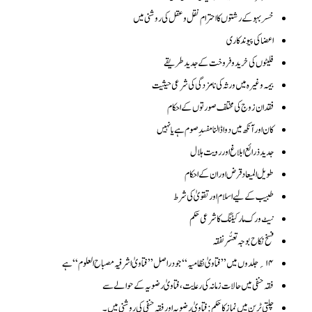
خسر بہو کے رشتوں کا احترام نقل وعقل کی روشنی میں
اعضاکی پیوند کاری
فلیٹوں کی خریدوفروخت کے جدید طریقے
بیمہ وغیرہ میں ورثہ کی نامزدگی کی شرعی حیثیت
فقدان زوج کی مختلف صورتوں کے احکام
کان اورآنکھ میں دواڈالنامفسدِ صوم ہے یانہیں
جدیدذرائع ابلاغ اور رویت ہلال
طویل المیعاد قرض اور ان کے احکام
طبیب کے لیے اسلام اور تقویٰ کی شرط
نیٹ ورک مارکیٹنگ کاشرعی حکم
فسخ نکاح بوجہ تعسُّر نفقہ
۱۴؍جلدوں میں ’’فتاویٰ نظامیہ‘‘جو دراصل ’’فتاویٰ اشرفیہ مصباح العلوم‘‘ہے
فقہ حنفی میں حالات زمانہ کی رعایت ،فتاویٰ رضویہ کے حوالے سے
چلتی ٹرین میں نماز کاحکم :فتاویٰ رضویہ اور فقہ حنفی کی روشنی میں۔