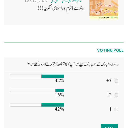
Feb 12, 2026
غلام مصطفےٰ نعیمی، روشن مستقبل دہلی
وندے ماترم اور اسلامی نظریہ!!!
VOTING POLL
رمضان المبارک کے اس بابرکت مہینے میں آپ کتنا (قرآن) ختم کرنے کا ارادہ رکھتے ہیں؟
42%
3+
16%
2
42%
1