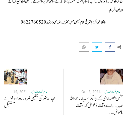
کی بارگاہ میں دعا گو ہوں کہ آپ کا سایہ امت مسلمہ پر سلامتی کے ساتھ تادیر قائم رکھے ۔آمین بجاہ حبیبک النبی
الامین الکریم
حافظ محمد اکرم اشرفی، امام میمن مسجد ٹنڈیل محلہ بھیونڈی. 9822760520
Jan 19, 2021
Oct 8, 2024
غلام غوث انصاري
غلام غوث انصاري
شمس العلماء ای کے ابو بکر مسلیار رحمۃ اللہ
عہد حاضر کی تعلیمی ضرورت اورنوائے
علیہ .... اے وقت تو خوش کہ وقت
مستقبل
ماخوش...