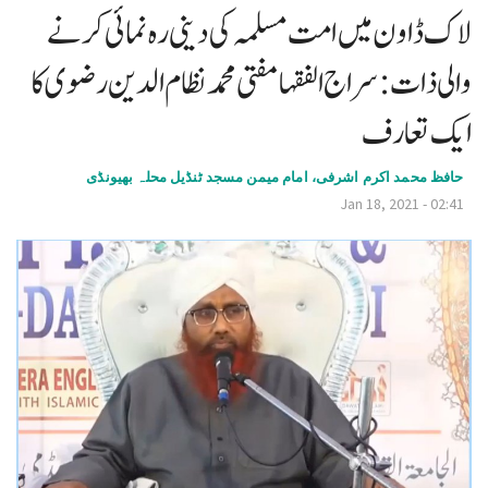
لاک ڈاون میں امت مسلمہ کی دینی رہ نمائی کرنے
v
i
والی ذات: سراج الفقہا مفتی محمد نظام الدین رضوی کا
g
ایک تعارف
a
t
حافظ محمد اکرم اشرفی، امام میمن مسجد ٹنڈیل محلہ بھیونڈی
i
Jan 18, 2021 - 02:41
o
n