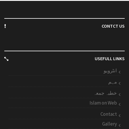
CONTCT US
USEFULL LINKS
انٹرویو
مہم
خطبہ جمعہ
Islam on Web
Contact
Gallery