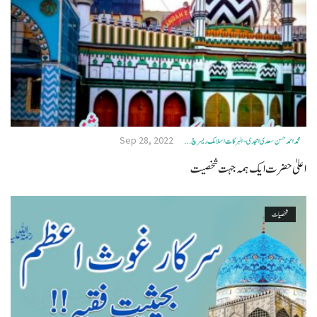
Sep 28, 2022
محمد احمد حسن سعدی امجدی - البرکات اسلامک ریسرچ ...
اعلیٰ حضرت ایک ہمہ جہت شخصیت
شخصیات