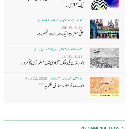
ایک عبقری...
محمد احمد حسن سعدی امجدی - البرکات اسلامک ریسرچ ...
Sep 28, 2022
اعلیٰ حضرت ایک ہمہ جہت شخصیت
آصف شاہ ھدوی، بھیونڈی ریسرچ اسکالر، ممبئی یونیورسٹی
Jan 25, 2023
ہندوستان کی جنگ آزادی میں مسلمانوں کا کردار
Feb 12, 2026
غلام مصطفےٰ نعیمی، روشن مستقبل دہلی
وندے ماترم اور اسلامی نظریہ!!!
RECOMMENDED POSTS