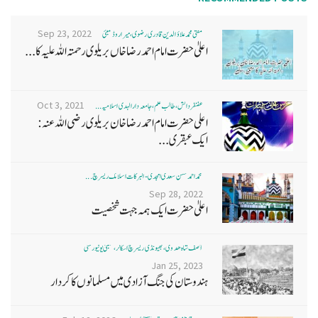
Sep 23, 2022
مفتی محمد علاؤ الدین قادری رضوی ، میرا روڈ ممبئی
اعلیٰ حضرت امام احمد رضا خاں بر یلو ی رحمتہ اللہ علیہ کا...
Oct 3, 2021
غضنفر دانش، طالب علم، جامعہ دارالہدی اسلامیہ ...
اعلی حضرت امام احمد رضا خان بریلوی رضی اللہ عنہ:
ایک عبقری...
محمد احمد حسن سعدی امجدی - البرکات اسلامک ریسرچ ...
Sep 28, 2022
اعلیٰ حضرت ایک ہمہ جہت شخصیت
آصف شاہ ھدوی، بھیونڈی ریسرچ اسکالر، ممبئی یونیورسٹی
Jan 25, 2023
ہندوستان کی جنگ آزادی میں مسلمانوں کا کردار