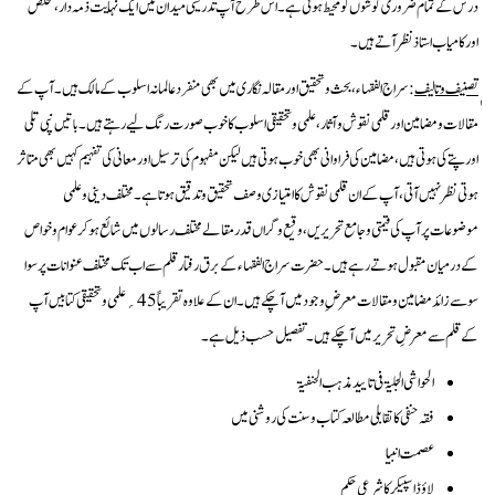
درس کے تمام ضروری گوشوں کو محیط ہوتی ہے۔اس طرح آپ تدریسی میدان میں ایک نہایت ذمہ دار ،مخلص
اور کامیاب استاذ نظر آتے ہیں۔
تصنیف وتالیف
:سراج الفقہاء، بحث وتحقیق اور مقالہ نگاری میں بھی منفرد عالمانہ اسلوب کے مالک ہیں۔آپ کے
مقالات ومضامین اور قلمی نقوش وآثار ،علمی وتحقیقی اسلوب کا خوب صورت رنگ لیے رہتے ہیں۔باتیں نپی تلی
اور پتے کی ہوتی ہیں،مضامین کی فراوانی بھی خوب ہوتی ہیں لیکن مفہوم کی ترسیل اور معانی کی تفہیم کہیں بھی متاثر
ہوتی نظر نہیں آتی،آپ کے ان قلمی نقوش کا امتیازی وصف تحقیق وتدقیق ہوتاہے۔مختلف دینی وعلمی
موضوعات پر آپ کی قیمتی وجامع تحریریں ،وقیع وگراں قدر مقالے مختلف رسالوں میں شائع ہوکر عوام وخواص
کے درمیان مقبول ہوتے رہے ہیں۔ حضرت سراج الفقہاء کے برق رفتار قلم سے اب تک مختلف عنوانات پر سوا
سو سے زائد مضامین ومقالات معرض ِ وجود میں آچکے ہیں۔ان کے علاوہ تقریباً 45؍علمی وتحقیقی کتابیں آپ
کے قلم سے معرضِ تحریرمیں آچکے ہیں۔تفصیل حسب ذیل ہے۔
الحواشی الجلیۃ فی تایید مذہب الحنفیۃ
فقہ حنفی کا تقابلی مطالعہ کتاب وسنت کی روشنی میں
عصمت انبیا
لاؤڈ اسپیکر کاشرعی حکم