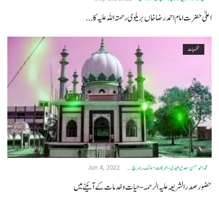
اعلیٰ حضرت امام احمد رضا خاں بر یلو ی رحمتہ اللہ علیہ کا...
شخصیات
Jun 4, 2022
محمد احمد حسن سعدی امجدی - البرکات اسلامک ریسرچ ...
حضور صدر الشریعہ علیہ الرحمہ - حیات و خدمات کے آئینے میں