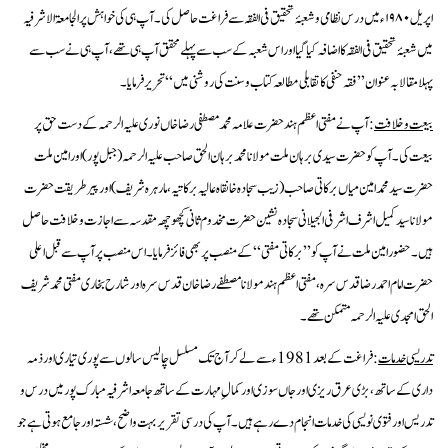
اپریل ۱۹۸۰ء میں درس نظامی وشعبۂ تحقیق فی الفقہ سے فراغت حاصل کی۔آپ ہی کی خواہش پر الجامعۃ الاشرفیہ
میں شعبۂ تحقیق فی الفقہ کااضافہ کیاگیا اور اس شعبہ کے سب سے پہلے محقق آپ ہی تھے،آپ ہی نے سب سے
پہلامقالا بہ عنوان’’فقہ حنفی کاتقابلی مطالعہ کتاب وسنت کی روشنی میں‘‘تحریر فرمایا۔
بیعت وخلافت
:آپ نے مفتی اعظم ہند حضرت علامہ محمد مصطفی رضا خاں نوری علیہ الرحمہ کے دست حق پر
بیعت کی۔آپ کو حضرت سیدی برہان ملت مولانا محمد برہان الحق صاحب علیہ الرحمہ(جبل پور) اور امین ملت
حضرت سید محمد امین میاں برکاتی صاحب(زیب سجادہ خانقاہ عالیہ برکاتیہ،مارہرہ شریف) اور پیر طریقت حضرت
مولانا سید کمیل اشرف اشرفی الجیلانی سجادہ نشین حضرت مخدوم ثانی کچھوچھہ مقدسہ سے اجازت وخلافت حاصل
ہیں۔حضور امین ملت نے آپ کو ’’برکاتی مفتی‘‘کے منصب پر بھی فائز فرمایا ۔اس منصب پر آپ سے قبل اعلی
حضرت امام احمد رضا قدس سرہ، مفتی اعظم ہند مولانا مصطفے رضا خان قدس سرہ اور شارح بخاری مفتی محمد شریف
الحق امجدی علیہ الرحمہ متمکن تھے۔
تدریسی خدمات
:فراغت کے بعد1981ء سے لے کر آج تک مسلسل چالیس سالوں سے پوری تیاری اور ذمہ
داری کے ساتھ ،بڑی عرق ریزی اور جاں سوزی اور کمال ِ مہارت کے ساتھ جامعہ اشرفیہ مبارک پور میں درس و
تدریس اور فتوی نویسی کی خدمات انجام دے رہے ہیں ۔آپ کی درسی تقریر بہت واضح،شستہ اور جامع ہوتی ہے جو