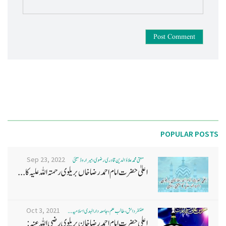
Post Comment
POPULAR POSTS
Sep 23, 2022
مفتی محمد علاؤ الدین قادری رضوی ، میرا روڈ ممبئی
اعلیٰ حضرت امام احمد رضا خاں بر یلو ی رحمتہ اللہ علیہ کا...
Oct 3, 2021
غضنفر دانش، طالب علم، جامعہ دارالہدی اسلامیہ ...
اعلی حضرت امام احمد رضا خان بریلوی رضی اللہ عنہ: