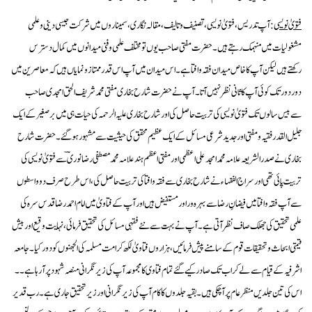
فتویٰ نویسی
:آپ تدریس،فتویٰ نویسی،تصنیف وتالیف،مقالہ نگاری، سمیناروں میں شرکت جیسی دینی وعلمی
مشغولیات میں منہمک رہتےہیں۔حضرت مفتی صاحب یوں تومختلف علمی وفنی میدانوں میں کمال دسترس
رکھتےہیں لیکن آپ کاخاص میدان فقہ وافتاہے۔اس میدان میں آپ اس قدر ممتازونمایاں ہیں کہ معاصرین میں
دوردورتک کوئی آپ کاثانی نظر نہیں آتا۔آپ نےحضرت شارح بخاری مفتی محمد شریف الحق امجدی صاحب
سےبیس سالوں تک فتویٰ نویسی کی تربیت حاصل کی اور شارح بخاری علیہ الرحمہ کی حیات ہی میں برصغیر کے ایک
جلیل القدر فقیہ ومفتی اورجدیدشرعی مسائل کےایک عظیم محقق کی حیثیت سے مشہورہوگئے۔حضرت شارح
بخاری نے صدرالشریعہ علامہ محمد امجد علی اعظمی اور مفتی اعظم ہند علامہ محمد مصطفی رضا نوری ؔ سے فتویٰ نویسی کی
تربیت پائی تھی اور سراج الفقہاء نے شارح بخاری سے فقہ وافتا کی تربیت حاصل کی،اس طرح صرف دوواسطوں
سے آپ فقہ وافتا میں فیضانِ رضاسے بہرہ ور اور مستفیض ہیں اور آپ کے فتاویٰ میں امام احمدرضا قدس سرہ کی
علمی تحقیق کی جھلک صاف نظرآتی ہے۔آپ نے بہت سے نئے فقہی مسائل کی تحقیق فرمائی،نہایت وقیع اور بیش
قیمتی ابحاث و تحقیقات قوم کےسامنے پیش فرمائیں،ہزاروں فتاویٰ لکھ کرامت مسلمہ کی الجھنوں کو دور کیا ۔جامعہ
اشرفیہ کے قیام سے لے کر اب تک صادر کیے گئے تمام فتاوی کا مجموعہ آپ کی زیر نگرانی منصہ شہود پر آ رہا ہے ۔۔
اس کی تین جلدیں منظر عام پر آ چکی ہیں ۔بقیہ جلدوں کا کام آپ کی زیر نگرانی اور زیرتحقیق جاری ہے۔رب قدیر