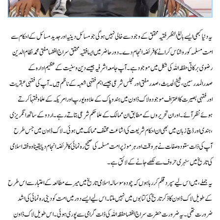
یہ دنیا کبھی ایسے بالغ النظر فقیہ محقق کے وجود سے خالی نہیں ہوگی جو مسائل دینیہ اور جدید مسائل کے احکام سے
امت مسلمہ کو روشناس کرانے کا فریضہ انجام دے۔ دور حاضر میں ایسا فقیہ محقق سراج الفقہا مفتی محمد نظام الدین
رضوی برکاتی حفظہ اللہ کی شکل میں موجود ہے۔آپ جامعہ اشرفیہ جیسے دین و سنیت کے عظیم ادارہ کے
صدرالمدرسین، شیخ الحدیث، صدر مفتی اور مجلس شرعی جیسے اہم فقہی شعبہ کے ناظم ہیں ۔آپ کی فقہی عبقریت
اور فقہی بصیرت کا اعتراف موجودہ لاک ڈاون میں ہندو پاک کے علاوہ یورپ اور امریکہ کے علما و فقہا کرتے
ہوئے نظر آئے۔ اور ان تحریروں کے مطابق ان ممالک کے علما حکم شرعی بتاتے رہے ۔اردو کے ساتھ انگریزی
،ہندی اور ڈچ زبان میں بھی ان احکام شریعت کی اشاعت مختلف ممالک میں ہوئی ۔ لاک ڈاون میں جس طرح
آپ کی ذات ستودہ صفات نے ہر وقت اور ہر موڑ پر امت مسلمہ کی صحیح رہ نمائی کا فریضہ انجام دیا یقینا وہ فقہ اسلامی
کی تاریخ میں سنہری حروف سے لکھے جانے کے لائق ہے ۔
یہ جملے، میں اس لیے سپرد قلم کر رہا ہوں کہ چودہ سو سالہ اسلامی تاریخ میں میرے مطالعہ کے اعتبار سے اس طرح
کے طویل لاک ڈاون کا ذکر تاریخ کی کتابوں میں نہیں ملتا۔اس لیے ایسے دور میں امت کو دینی رہ نمائی کی اشد
ضرورت تھی ۔یہ ضرورت حضرت سراج الفقہا حفظہ اللہ کی ذات گرامی سے پوری ہوئی ۔اس طویل لاک ڈاون