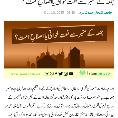
جمعہ کے منبر سے نعت خوانی یا اصلاحِ امت؟
v
Dec 10, 2025 - 09:49
حافظ افتخاراحمدقادری
i
g
a
t
i
o
n
اسلام نے امت مسلمہ کی فکری و روحانی اور معاشرتی اصلاح کے لیے جو عظیم ادارہ عطا فرمایا ہے وہ منبر
جمعہ ہے۔ یہ منبر صرف ذکر و نعت یا رسمی اجتماع کا ذریعہ نہیں بلکہ امت کے نبض شناس خطیبوں کے
ذریعے قوم کی فکری رہنمائی، روحانی تربیت اور اجتماعی بیداری کا مرکز ہے۔ مگر افسوس! آج یہی منبر جو
بیدارئی امت کا سر چشمہ تھا بیشتر مقامات پر محض نعت خوانی یا جزوی وعظ تک محدود ہوکر رہ گیا ہے۔