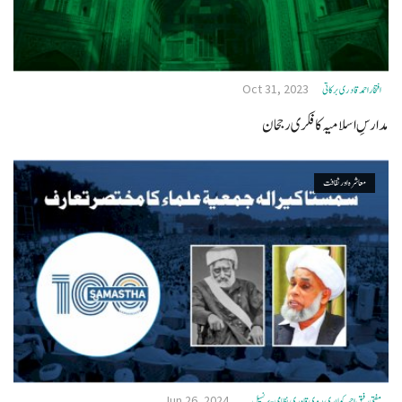
Oct 31, 2023
افتخاراحمدقادری برکاتی
مدارسِ اسلامیہ کا فکری رجحان
معاشرہ اور ثقافت
Jun 26, 2024
مفتی رفیق احمد کولاری ہدوی قادری نظامی- پرنسپل ...