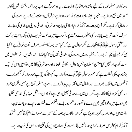
جمعہ کا دن مسلمانوں کے لیے ہفتہ وار اجتماعِ ایمان ہے۔ یہ وہ موقع ہے جب پورا محلہ، بستی، شہر یا گاؤں
مسجد میں جمع ہوتا ہے۔ منبر پر بیٹھا امام وقت کا نمائندہ ہوتا ہے جو قرآن و سنت کے ذریعے امت کی
رہنمائی کرتا ہے۔ مگر آج بہت سے آئمۂ کرام اصلاحی بیان، معاشرتی رہنمائی یا دینی بیداری کی بجائے
صرف نعت شریف یا چند رسمی جملوں سے وقت پورا کر دیتے ہیں۔ نعت شریف اپنی جگہ باعثِ برکت
اور عشقِ رسول ﷺ کا اظہار ہے مگر سوال یہ ہے کہ کیا منبر جمعہ کا مقصد صرف نعت خوانی ہے؟ کیا
نبی کریم ﷺ نے جمعہ کے خطبات میں امت کی رہنمائی نہیں کی؟ کیا خلفائے راشدین نے خطبوں میں
امت کو بیدار نہیں کیا؟ آج مسلمان جس زوال، اخلاقی انحطاط اور معاشرتی بگاڑ میں مبتلا ہیں اس کی ایک
بڑی وجہ یہی غفلت ہے کہ منبر رسول ﷺ سے وہ آواز اب کم سنائی دیتی ہے جو دلوں کو جھنجھوڑ دے،
آنکھوں میں اشک بھر دے اور اعمال میں انقلاب پیدا کر دے۔ امتِ مسلمہ آج بے حسی، فکری جمود
اور عملی کمزوری کا شکار ہے۔ گھروں میں بے حیائی پھیل رہی ہے، نوجوان سوشل میڈیا کی اندھی تقلید
میں ڈوبے ہیں، خواتین میں پردے کا تصور مدھم ہو رہا ہے، تعلیم سے غفلت عام ہے، دیانت ناپید،
امانت نایاب اور عدل کمزور ہو چکا ہے مگر ان حالات پر جمعہ کے منبر سے صدائے احتجاج نہیں اٹھتی۔
آئمۂ کرام کا فرض صرف نماز پڑھانا نہیں بلکہ امت کی اصلاح، دین کی تبلیغ اور دلوں کی تربیت ہے۔