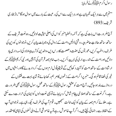
رسول اکرم ﷺ نے فرمایا:
”تم میں سے ہر ایک نگہبان ہے اور ہر ایک سے اس کی رعیت کے بارے میں سوال ہوگا“۔ (بخاری
شریف:893)
آج ضرورت اس بات کی ہے کہ آئمہ و خطبا منبر کو اس کی اصلی حیثیت لوٹائیں۔ وہ نعت شریف کے
ساتھ ساتھ حالاتِ حاضرہ پر روشنی ڈالیں، امت کے زوال کی وجوہات بیان کریں، نوجوانوں کو دین کی
طرف راغب کریں، عورتوں کی عفت و عصمت کا درس دیں، والدین کو تربیتِ اولاد کی ذمہ داری یاد
دلائیں اور امت کے اندر بیداری کی لہر پیدا کریں۔ جب امامِ جمعہ قرآن کی آیتیں اور نبی کریم ﷺ کے
ارشادات کے ساتھ امت کو آئینہ دکھائیں گے تو یقیناً دل نرم ہوں گے، کردار بدلے گا اور بستیوں میں
خیر کی فضا قائم ہوگی۔ منبر پر اگر امت کے زخموں کا مرہم رکھا جائے تو شاید بہت سے فتنوں کے
دروازے بند ہو جائیں۔ آج امت کو عشقِ رسول ﷺ کے ساتھ عملِ رسول ﷺ کی بھی ضرورت
ہے۔ اگر نعت کے ساتھ اصلاحی پیغام شامل کر دیا جائے تو یہی نعت دلوں کو ایمان کی حرارت دے سکتی
ہے۔ علمائے کرام جمعہ کے بیان کو ایک امانت سمجھیں۔ قوم آپ کی طرف دیکھ رہی ہے۔ نوجوان آپ
کے الفاظ سے رہنمائی لیتے ہیں۔ اگر آپ خاموش رہے تو یہ خاموشی آنے والی نسلوں کی تباہی کا مقدمہ