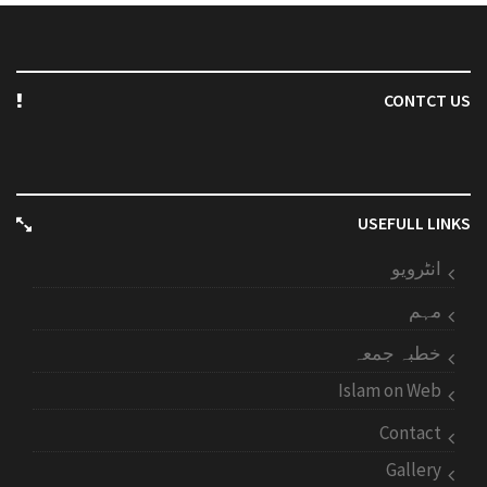
CONTCT US
USEFULL LINKS
انٹرویو
مہم
خطبہ جمعہ
Islam on Web
Contact
Gallery