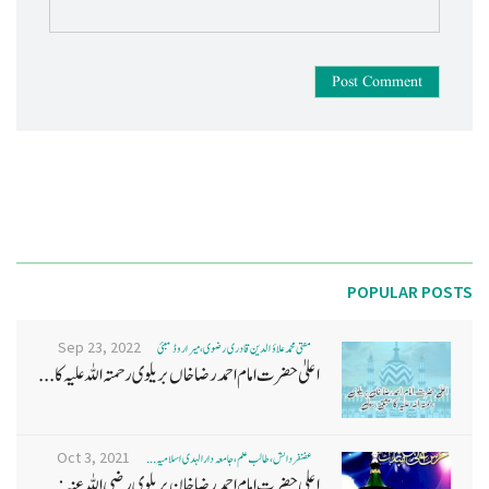
Post Comment
POPULAR POSTS
Sep 23, 2022
مفتی محمد علاؤ الدین قادری رضوی ، میرا روڈ ممبئی
اعلیٰ حضرت امام احمد رضا خاں بر یلو ی رحمتہ اللہ علیہ کا...
Oct 3, 2021
غضنفر دانش، طالب علم، جامعہ دارالہدی اسلامیہ ...
اعلی حضرت امام احمد رضا خان بریلوی رضی اللہ عنہ: