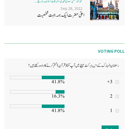
محمد احمد حسن سعدی امجدی - البرکات اسلامک ریسرچ ...
Sep 28, 2022
اعلیٰ حضرت ایک ہمہ جہت شخصیت
VOTING POLL
رمضان المبارک کے اس بابرکت مہینے میں آپ کتنا (قرآن) ختم کرنے کا ارادہ رکھتے ہیں؟
41.8%
3+
16.3%
2
41.8%
1