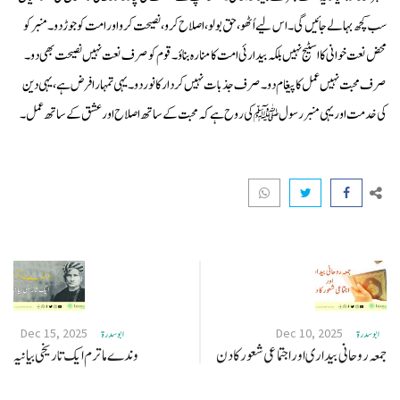
سب کچھ بہالے جائیں گی۔ اس لیے اُٹھو، حق بولو، اصلاح کرو، نصیحت کرو اور امت کو جوڑ دو۔ منبر کو
محض نعت خوانی کا اسٹیج نہیں بلکہ بیدارئی امت کا منارہ بناؤ۔ قوم کو صرف نعت نہیں نصیحت بھی دو۔
صرف محبت نہیں عمل کا پیغام دو۔ صرف جذبات نہیں کردار کا نور دو۔ یہی تمہارا فرض ہے ، یہی دین
کی خدمت اور یہی منبر رسول ﷺ کی روح ہے کہ محبت کے ساتھ اصلاح اور عشق کے ساتھ عمل۔
Dec 15, 2025
Dec 10, 2025
ابو سدرة
ابو سدرة
جمعہ روحانی بیداری اور اجتماعی شعور کا دن
وندے ماترم ایک تاریخی بیانیہ