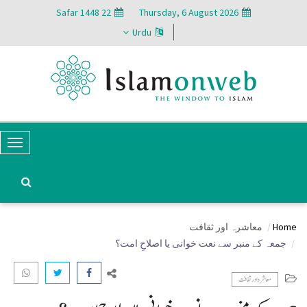
22 Safar 1448
Thursday, 6 August 2026
Urdu
T
o
g
g
Home
معاشرہ اور ثقافت
l
جمعہ کے منبر سے نعت خوانی یا اصلاحِ امت؟
e
N
معاشرہ اور ثقافت
a