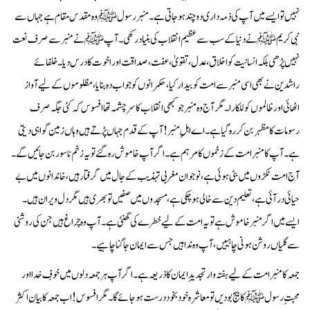
نہیں تو ایسے میں آپ کی ذمہ داری دو چند ہو جاتی ہے۔ منبر رسول ﷺ وہ مقدس مقام ہے جہاں سے
نبی کریم ﷺ نے دنیا کے سب سے عظیم انقلاب کی بنیاد رکھی۔ آپ ﷺ نے منبر سے صرف نعت
نہیں پڑھی بلکہ انسانیت کو اخلاق، عدل، تقویٰ، عفت، صداقت اور اخوت کا درس دیا۔ خلفائے
راشدین نے بھی اسی منبر سے امت کو بیدار کیا، حکمرانوں کو جواب دہ بنایا، مظلوموں کے لیے آواز
اٹھائی اور ظالموں کو للکارا۔ مگر آج وہ منبر جو کبھی انقلاب کا سر چشمہ تھا افسوس کہ کئی جگہ صرف
رسومات کا مظہر بن کر رہ گیا ہے۔ اے اہلِ منبر! آپ کے قدم جہاں پڑتے ہیں وہاں زمین گواہی دیتی
ہے۔ آپ کا منبر امت کے زخموں کا مرہم ہے۔ اگر آپ خاموش رہ گئے تو یہ زخم ناسور بن جائیں گے۔
آج امت ٹکڑوں میں بٹی ہوئی ہے، نوجوان مغربی تہذیب کے جال میں گرفتار ہیں، خاندانوں میں بے
حیائی در آئی ہے، تعلیم دین سے خالی ہوچکی ہے، مسجدوں میں صفیں تو بھری ہیں مگر دل ویران ہیں۔
ایسے میں اگر منبر خاموش ہے تو یہ امت کے لیے خطرے کی گھنٹی ہے۔ آپ وہ چراغ ہیں جن کی روشنی
سے گلیاں روشن ہونی چاہییں، آپ وہ ندا ہیں جس سے ایمان جاگنا چاہیے۔
جمعہ کا منبر امت کے لیے ہفتہ وار تجدیدِ ایمان کا ذریعہ ہے۔ اگر آپ ہر جمعہ دلوں میں خوفِ خدا اور
محبتِ رسول ﷺ کا بیج بو دیں تو معاشرہ خود بخود درست ہو جائے گا۔ مگر افسوس! اب جمعہ کا بیان اکثر