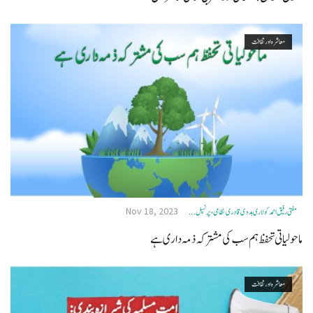
معاشرہ اور ثقافت
Nov 18, 2023
مفتی رفیق احمد کولاری ہدوی قادری نظامی- پرنسپل ...
ماحولیاتی تحفظ ہم سب کی مشترکہ ذمہ داری ہے
معاشرہ اور ثقافت