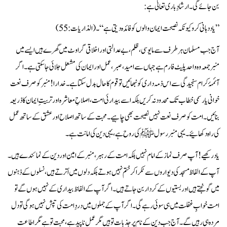
بن جائے گی۔ ارشادِ باری تعالیٰ ہے:
”یاد دہانی کرو کیونکہ نصیحت ایمان والوں کو فائدہ دیتی ہے“۔ (الذاریات:55)
آج جب مسلمان ہر طرف سے مایوسی، ظلم، بے عدالتی اور اخلاقی گراوٹ میں گھرے ہیں ایسے میں
منبر جمعہ وہ واحد پلیٹ فارم ہے جہاں سے امید، صبر، عمل اور ایمان کی مشعل جلائی جا سکتی ہے۔ اگر
آئمہۂ کرام سنجیدگی سے اس ذمہ داری کو نبھائیں تو قوم کا حال بدل سکتا ہے۔ خدارا! منبر کو صرف نعت
خوانی یا رسمی خطاب تک محدود نہ کریں بلکہ اسے بیدارئی امت، اصلاحِ معاشرہ اور تربیتِ ایمان کا ذریعہ
بنائیں۔ امت کو صرف نعت نہیں نصیحت بھی چاہیے۔ محبت کے ساتھ اصلاح اور عشق کے ساتھ عمل
کی راہ دکھائیے۔ یہی منبر رسول ﷺ کی روح ہے، یہی دین کی امانت ہے۔
یاد رکھیے! آپ صرف نماز کے امام نہیں بلکہ امت کے رہبر، منبر کے امین اور دین کے نمائندے ہیں۔
آپ کے الفاظ مسجد کی دیواروں سے ٹکرا کر ختم نہیں ہوتے بلکہ دلوں میں اُترتے ہیں، نسلوں کے ذہنوں
میں گونجتے ہیں اور بستیوں کے کردار بن جاتے ہیں۔ اگر آپ کے الفاظ بیداری کے نہیں ہوں گے تو
امت خوابِ غفلت میں ہی سوئی رہے گی۔ اگر آپ کے جملوں میں دردِ امت کی تپش نہیں ہوگی تو دل
مردہ ہی رہیں گے۔ آج جب دین کے نام پر جذبات تو ہیں مگر عمل ناپید ہے، محبت تو ہے مگر اطاعت