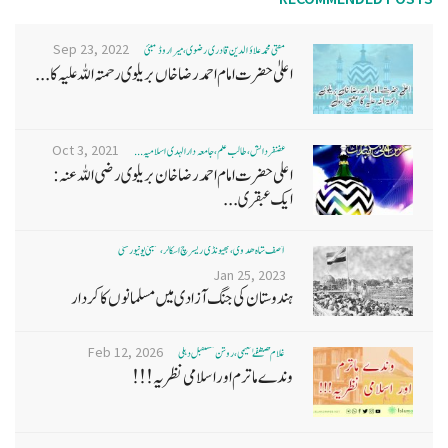
Sep 23, 2022
مفتی محمد علاؤ الدین قادری رضوی ، میرا روڈ ممبئی
اعلیٰ حضرت امام احمد رضا خاں بر یلو ی رحمتہ اللہ علیہ کا...
Oct 3, 2021
غضنفر دانش، طالب علم، جامعہ دارالہدی اسلامیہ ...
اعلی حضرت امام احمد رضا خان بریلوی رضی اللہ عنہ:
ایک عبقری...
آصف شاہ ھدوی، بھیونڈی ریسرچ اسکالر، ممبئی یونیورسٹی
Jan 25, 2023
ہندوستان کی جنگ آزادی میں مسلمانوں کا کردار
Feb 12, 2026
غلام مصطفےٰ نعیمی، روشن مستقبل دہلی
وندے ماترم اور اسلامی نظریہ!!!