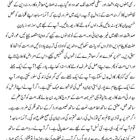
رسمی جملوں، چند اشعار اور سطحی نصیحت تک محدود ہوگیا ہے۔ نہ اصلاحِ معاشرہ کا درد، نہ دین کے عملی
تقاضوں کا ذکر، نہ امت کے زوال پر تڑپ۔ ایسے میں ضروری ہے کہ آئمۂ مساجد اپنے کلمات کو محض
حُسنِ بیان کا زیور نہ بنائیں بلکہ دلوں کو بدلنے کا ذریعہ بنائیں۔ آپ کے لہجے میں سوز ہو، زبان پر
صداقت ہو، نگاہ میں غیرتِ ایمانی ہو۔ امت کے نوجوانوں سے کہیے کہ وہ اپنا مقصد پہچانیں، عورتوں کو
عفت کا پیغام دیں، تاجروں کو دیانت سکھائیں، والدین کو اولاد کی تربیت یاد دلائیں اور امت کو اتحاد کا
سبق دیں۔ منبر پر کھڑے ہوکر معاشرے کے زخموں کی تشخیص کیجیے، اس کے امراض کا علاج بتائیے
اور اس امت کو پھر سے اپنے اصل کی طرف لوٹنے کا راستہ دکھائیے۔ یاد رکھیے! آپ کے ایک جملے
سے کسی گناہگار کا دل بدل سکتا ہے، آپ کے ایک جملے سے کسی گمراہ کی زندگی سنور سکتی ہے اور آپ
کے ایک سچے پیغام سے پوری بستی ایمان و عمل کی خوشبو سے مہک سکتی ہے۔ اگر آپ نے اپنے فرض کو
بیدارئی امت کا ذریعہ بنا لیا تو یہی منبرِ جمعہ امت کے عروج کا زینہ بن جائے گا۔ امت کو آج علم کے
ساتھ عمل، عشق کے ساتھ اطاعت، نعت کے ساتھ نصیحت اور ذکر کے ساتھ فکر کی ضرورت ہے۔
اگر منبر پر یہ توازن قائم ہوگیا تو زوال کی رات ختم ہوگی اور ایمان کی صبح طلوع ہوگی۔ آئمۂ مساجد !
قوم آپ کو دیکھ رہی ہے، نئی نسل آپ کے لہجے سے سمت پاتی ہے۔ اگر آپ نے دردِ امت کے ساتھ
منبر کو زندہ کیا تو یہ امت پھر سے بیدار ہوگی۔ اگر آپ نے غفلت کی چادر اوڑھ لی تو فتنوں کی آندھیاں