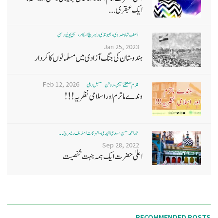
ایک عبقری...
آصف شاہ ھدوی، بھیونڈی ریسرچ اسکالر، ممبئی یونیورسٹی
Jan 25, 2023
ہندوستان کی جنگ آزادی میں مسلمانوں کا کردار
Feb 12, 2026
غلام مصطفےٰ نعیمی، روشن مستقبل دہلی
وندے ماترم اور اسلامی نظریہ!!!
محمد احمد حسن سعدی امجدی - البرکات اسلامک ریسرچ ...
Sep 28, 2022
اعلیٰ حضرت ایک ہمہ جہت شخصیت
RECOMMENDED POSTS