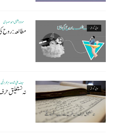
مولانا طفیل احمد مصباحی
ادبی گوشہ
مطالعہ: روح کی
سيف علي شاه عدم بهرائجي
ادبی گوشہ
نہ نستعلیق حر