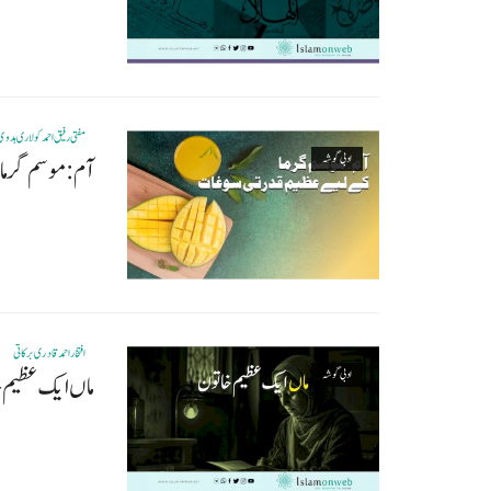
مفتی رفیق احمد کولاری ہدوی
ادبی گوشہ
آم :موسم گرما
افتخاراحمدقادری برکاتی
ادبی گوشہ
ماں ایک عظیم 