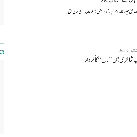
صدیقی جیسے قادر الکلام اور کہنہ مشق شاعر وادیب کی سرپرستی...
Jun 6, 20
ER
زلیہ شاعری میں ”ماں“ کا کردار