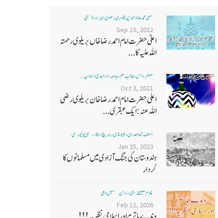
مفتی محمد علاؤ الدین قادری رضوی ، میرا روڈ ممبئی
Sep 23, 2022
اعلیٰ حضرت امام احمد رضا خاں بر یلو ی رحمتہ
اللہ علیہ کا...
غضنفر دانش، طالب علم، جامعہ دارالہدی اسلامیہ ...
Oct 3, 2021
اعلی حضرت امام احمد رضا خان بریلوی رضی
اللہ عنہ: ایک عبقری...
آصف شاہ ھدوی، بھیونڈی ریسرچ اسکالر، ممبئی یونیورسٹی
Jan 25, 2023
ہندوستان کی جنگ آزادی میں مسلمانوں کا
کردار
غلام مصطفےٰ نعیمی، روشن مستقبل دہلی
Feb 12, 2026
وندے ماترم اور اسلامی نظریہ!!!