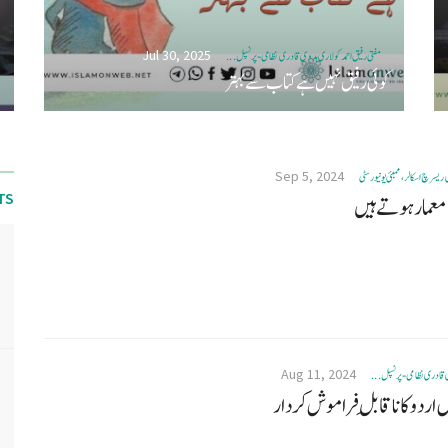
Jul 30, 2025
مفتی رفیق احمد کولاری ہدوی قادری نظامی- پرنسپل ...
کوئی رفیق نہیں ہے کتاب سے بہتر
Sep 5, 2024
سرچ اسکالر، ممبئی یونیورسٹی
TS
معمار ہوتے ہیں
Aug 11, 2024
 قادری نظامی- پرنسپل ...
ردو کا ناقا بلِ فراموش کردار