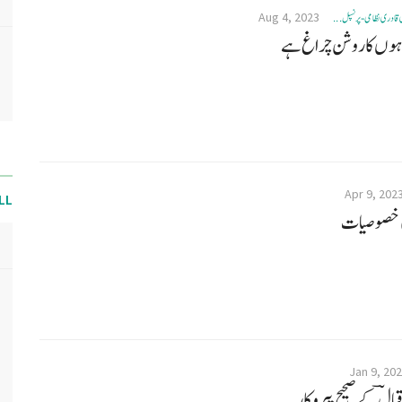
Aug 4, 2023
 قادری نظامی- پرنسپل ...
اہوں کا روشن چراغ ہے
Apr 9, 202
LL
ی خصوصیات
Jan 9, 20
قبالؔ کے صحیح پیروکار