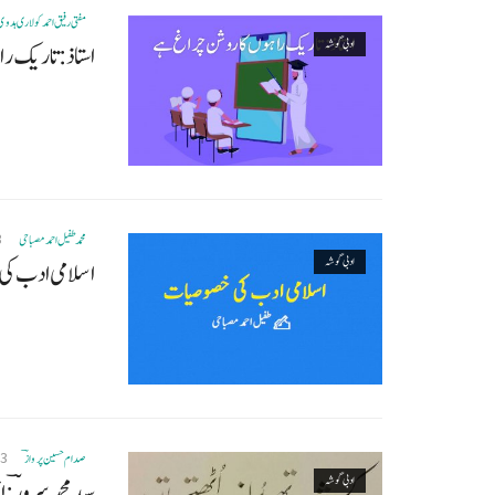
مفتی رفیق احمد کولاری ہدوی
ادبی گوشہ
استاذ: تاریک ر
3
محمد طفیل احمد مصباحی
ادبی گوشہ
اسلامی ادب ک
23
صدام حسین پروازؔ
ادبی گوشہ
سید محمد سرورؔ: ا