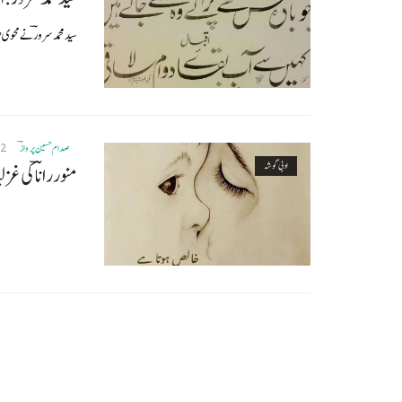
سید محمد سرورؔنے محوی 
22
صدام حسین پروازؔ
ادبی گوشہ
منور راناؔ کی غ