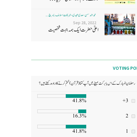
محمد احمد حسن سعدی امجدی - البرکات اسلامک ریسرچ ...
Sep 28, 2022
اعلیٰ حضرت ایک ہمہ جہت شخصیت
VOTING PO
رمضان المبارک کے اس بابرکت مہینے میں آپ کتنا (قرآن) ختم کرنے کا ارادہ رکھتے ہیں؟
41.8%
3+
16.3%
2
41.8%
1