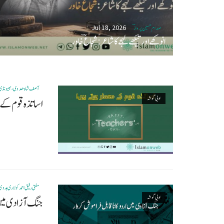
Jul 18, 2026
صدام حسین پروازؔ
انوکھے اور تیکھے لہجے کا شاعر: شجاعؔ خاور
آصف شاہ ھدوی، بھیونڈی ری
ادبی گوشہ
اساتذہ قوم کے 
مفتی رفیق احمد کولاری ہدوی
ادبی گوشہ
جنگ آزادی میں ا