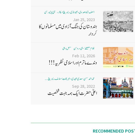
آصف شاہ ھدوی، بھیونڈی ریسرچ اسکالر، ممبئی یونیورسٹی
Jan 25, 2023
ہندوستان کی جنگ آزادی میں مسلمانوں کا
کردار
غلام مصطفےٰ نعیمی، روشن مستقبل دہلی
Feb 12, 2026
وندے ماترم اور اسلامی نظریہ!!!
محمد احمد حسن سعدی امجدی - البرکات اسلامک ریسرچ ...
Sep 28, 2022
اعلیٰ حضرت ایک ہمہ جہت شخصیت
RECOMMENDED POS