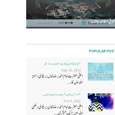
Oct 22, 2024
آصف شاہ ھدوی، بھیونڈی ریسرچ اسکالر، ممبئی یونیورسٹی
شوق مطالعہ جاتا رہا
POPULAR POS
مفتی محمد علاؤ الدین قادری رضوی ، میرا روڈ ممبئی
Sep 23, 2022
اعلیٰ حضرت امام احمد رضا خاں بر یلو ی رحمتہ
اللہ علیہ کا...
غضنفر دانش، طالب علم، جامعہ دارالہدی اسلامیہ ...
Oct 3, 2021
اعلی حضرت امام احمد رضا خان بریلوی رضی
اللہ عنہ: ایک عبقری...