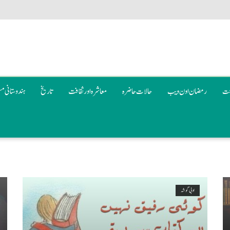
عت
رمضان اون ويب
حالات حاضرہ
معاشرہ اور ثقافت
تاریخ
ہندوستانی م
ادبی گوشہ