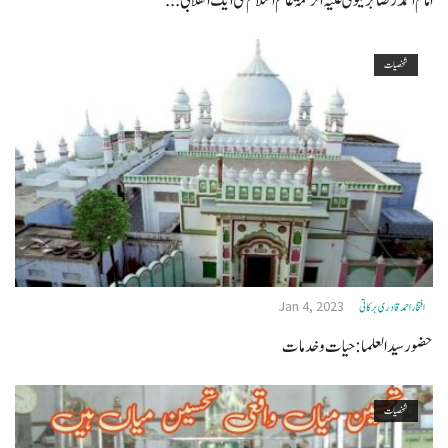
امام احمد رضا بریلوی علیہ الرحمۃ عالم اسلام کی ایک انقلابی...
شخصیات
Jan 4, 2023
افتخاراحمدقادری برکاتی
حضور سید العلما: حیات وخدمات
شخصیات