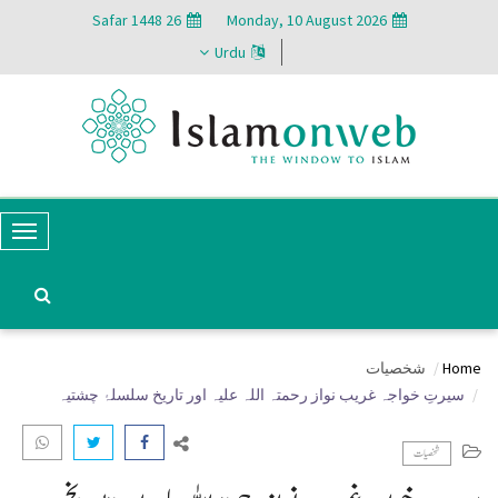
26 Safar 1448
Monday, 10 August 2026
Urdu
T
o
g
g
Home
شخصیات
l
سیرتِ خواجہ غریب نواز رحمتہ اللہ علیہ اور تاریخ سلسلۂ چشتیہ
e
N
شخصیات
a