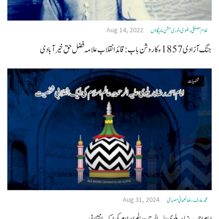
Aug 14, 2022
غلام مصطفیٰ رضوی، نوری مشن مالیگاؤں
جنگ آزادی 1857ء کا روشن باب: قائد انقلاب علامہ فضل حق خیرآبادی
شخصیات
Aug 31, 2024
محمد عار ف رضا نعمانی مصباحی