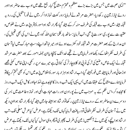
’’ایسی صحبت میں جس میں بڑے بڑے معظم و محترم مشائخِ کبار جمع تھے میں ادب سے حاضر ہو ا اور
روئے نیاز زمین پر رکھ دیا ، حضرت مرشد نے فرمایا: دورکعت نماز ادا کر ، میں نے فوراً تکمیل کی۔ رو بہ
قبلہ بیٹھ ، میں ادب سے قبلہ کی طرف منہ کرکے بیٹھ گیا، پھر ارشاد ہوا سورۂ بقرہ پڑھ ، میں نے خلوص و
عقیدت سے پوری سورت پڑھی ، تب فرمایا : ساٹھ بار کلمۂ سبحان اللہ کہو، میں نے اس کی بھی تعمیل کی ،
ان مدارج کے بعد حضرت مرشد قبلہ خود کھڑے ہوئے اور میرا ہاتھ اپنے دستِ مبارک میں لیا آسمان
کی طرف نظر اٹھا کے دیکھا اور فرمایا میں نے تجھے خدا تک پہنچا دیا ان جملہ امور کے بعد حضرت مرشد
قبلہ نے ایک خاص وضع کی ترکی ٹوپی جو کلاہِ چارتَرکی کہلاتی ہے میرے سر پر رکھی ، اپنی خاص کملی مجھے
اوڑھائی اور فرمایا بیٹھ میں فوراً بیٹھ گیا ، اب ارشاد ہوا ہزار بار سورۂ اخلاص پڑھ میں اس کو بھی ختم کرچکا تو
فرمایا ہمارے مشائخ کے طبقات میں بس یہی ایک شب و روز کا مجاہدہ ہے لہٰذا جا اور کامل ایک شب و روز
کا مجاہدہ کر، اس حکم کے بہ موجب میں نے پورا دن اور رات عبادتِ الٰہی اور نماز و طاعت میں بسر کی
دوسرے دن حاضر ہوکے ، روے نیاز زمین پر رکھا تو ارشاد ہوا بیٹھ جا، میں بیٹھ گیا، پھر ارشاد ہو ا اوپر دیکھ
میں نے آسمان کی طرف نظر اٹھائی تو دریافت فرمایا کہاں تک دیکھتا ہے ، عرض کیا عرشِ معلّی تک ، تب
ارشاد ہوا نیچے دیکھ میں نے آنکھیں زمین کی طرف پھیری تو پھر وہی سوال کیا کہاں تک دیکھتا ہے عرض