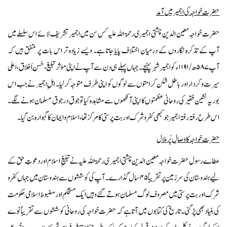
حضر ت خواجہ کی اجمیر میں آمد
حضرت خواجہ معین الدین چشتی اجمیری رحمۃ اللہ علیہ کس سن میں اجمیر تشریف لائے اس سلسلے میں
آپ کے تذکرہ نگاروں کے درمیان اختلاف پایا جاتا ہے۔ ویسے زیادہ تر اس بات پر متفق ہیں کہ
آپ ۵۸۷ھ / ۱۱۹۱ء کو اجمیر شہر پہنچے۔ جہاں پہلے ہی دن سے آپ نے اپنی مؤثر تبلیغ ،حُسنِ اَخلاق، اعلی
سیرت و کردار اور باطل شکن کرامتوں سے لوگوں کو اپنی طرف متوجہ کرلیا۔ اہلِ اجمیر نے جب اس
بوریہ نشین فقیر کی روحانی عظمتوں کا اپنی آنکھوں سے مشاہدہ کیا تو جوق در جوق مسلمان ہونے لگے۔
اس طرح رفتہ رفتہ اجمیر جو کبھی کفر و شرک اور بت پرستی کا مرکز تھا ، اسلام و ایمان کا گہوارہ بن گیا۔
حضرت خواجہ کا وصالِ پُر ملال
عطاے رسول حضرت خواجہ معین الدین چشتی اجمیر ی رحمۃ اللہ علیہ نے تبلیغِ اسلام اور دعوتِ حق کے
لیے ہندوستان کی سرزمین پر تقریباً ۴۵ سال گذارے۔ آپ کی کوششوں سے ہندوستان میں جہاں کفر و
شرک اور بت پرستی میں مصروف لوگ مسلمان ہوتے گئے وہیں ایک مستحکم اور مضبوط اسلامی حکومت
کی بنیاد بھی پڑ گئی۔ تاریخ کی کتابوں میں آتا ہے کہ حضرت خواجہ کی روحانی کوششوں سے تقریباً نوے