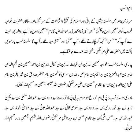
نام و نسب
سر زمینِ ہند میں سلسلۂ چشتیہ کے بانی اور اسلام کی تبلیغ و اشاعت کے سر خیل اور سالار حضرت خواجہ
غریب نوازمعین الدین چشتی حسن سنجری اجمیری رحمۃ اللہ علیہ کا نام ’’معین الدین‘‘ ہے، والدین محبت
سے آپ کو’’ حسن ‘‘کہہ کر پکارتے تھے، آپ حسنی اور حسینی سید تھے۔ آپ کا سلسلۂ نسب بارہویں
پُشت میں حضرت علیِ مرتضیٰ رضی اللہ عنہ سے جاملتا ہے۔
پدری سلسلۂ نسب: خواجہ معین الدین بن غیاث الدین بن کمال الدین بن احمد حسین بن نجم الدین
طاہر بن عبدالعزیز بن ابراہیم بن امام علی رضا بن موسیٰ کاظم بن امام جعفر صادق بن محمد باقر بن امام
علی زین العابدین بن سیدناامام حسین بن علیِ مرتضیٰ رضوان اللہ علیہم اجمعین و رحمہم اللہ تعالیٰ۔
مادری سلسلۂ نسب: بی بی ام الورع موسوم بہ بی بی ماہ نور بنت سید داود بن سید عبداللہ حنبلی بن سید یحییٰ
زاہد بن سید محمد روحی بن سید داود بن سید موسیٰ ثانی بن سید عبداللہ ثانی بن سید موسیٰ اخوند بن سید
عبداللہ بن سید حسن مثنیٰ بن سیدنا امام حسن بن سیدنا علیِ مرتضیٰ رضوان اللہ علیہم اجمعین و ررحمہم اللہ
تعالیٰ۔