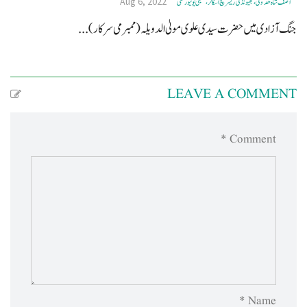
Aug 6, 2022
آصف شاہ ھدوی، بھیونڈی ریسرچ اسکالر، ممبئی یونیورسٹی
جنگ آزادی میں حضرت سیدی علوی مولیٰ الدویلہ (ممبرمی سرکار)...
LEAVE A COMMENT
Comment *
Name *