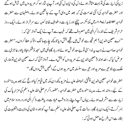
زیبا کی زیارت کی تو بہت متاثر ہوئے دل کی دنیا بدل گئی اور آپ پر نثار ہوکر مریدوں میں شامل ہوگئے
اور حضرت خواجہ کی اتنی خدمت کی کہ بعد میں وہی آپ کے جانشین ہوئے۔ اصفہان سے حضرت
خواجہ ۵۸۳ھ / ۱۱۸۷ء میں مکۂ مکرمہ پہنچے اور زیارت و طوافِ خانۂ کعبہ سے سرفراز ہوئے۔ ایک روز
حرم شریف کے اندر ذکرِ الٰہی میں مصروف تھے کہ غیب سے آپ نے ایک آواز سنی کہ:
’’ اے معین الدین ! ہم تجھ سے خوش ہیں تجھے بخش دیا جو کچھ چاہے مانگ ، تاکہ عطا کروں۔ ‘ حضرت
خواجہ صاحب نے جب یہ ندا سنی تو بے حد خوش ہوئے اور بارگاہِ الٰہی میں سجدۂ شکر بجالایااور عاجزی سے
عرض کیا کہ ، خداوندا! معین الدین کے مریدوں کو بخش دے۔ آواز آئی کہ اے معین الدین تو ہماری
مِلک ہے جو تیرے مرید اور تیرے سلسلہ میں مرید ہوں گے انھیں بخش دوں گا۔ ‘‘
حضرت خواجہ معین الدین چشتی رحمۃ اللہ علیہ نے مزید کچھ دن مکہ میں قیام کیا اور حج کے بعد مدینۂ منورہ
کے لیے روانہ ہوئے۔ مدینۂ منورہ میں حضرت خواجہ ، حضور اکرم صلی اللہ علیہ وسلم کی مزارِ پاک کی
زیارت سے مشرف ہوئے۔ یہاں آپ اپنے روز و شب عبادت و ریاضت ، ذکرِ الٰہی اور درود وسلام میں
بسر کرتے ، ایک دن بارگاہِ رسالت مآب صلی اللہ علیہ وسلم سے آپ کو ہندوستان کی ولایت و قطبیت کی
بشارت اس طرح حاصل ہوئی کہ :