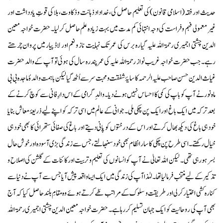
حدیث اور فقہ (اسلامی قانون) کی تعلیم حاصل کی، خداداد ذہانت و ذکاوت، بلا کی قوتِ یادداشت اور
غیر معمولی فہم وفراست کی وجہ انتہائی کم مدت میں بہت زیادہ علم حاصل کرلیا۔ حضرت خواجہ معین
الدین چشتی اجمیری رحمۃ اللہ علیہ گیارہ برس کی عمر تک نہایت ناز و نعم اور لاڈ پیار میں پروان چرھتے
رہے۔ جب حضرت خواجہ غریب نواز رحمۃ اللہ علیہ کی عمر پندرہ سال کی ہوئی تو آپ کے والد حضرت
غیاث الدین حسن صاحب علیہ الرحمہ کا سایۂ شفقت و محبت سر سے اُٹھ گیا لیکن باہمت والدۂ ماجدہ بی بی
ماہ نور نے آپ کو باپ کی کمی کا احساس نہیں ہونے دیا۔ والدِ گرامی کے اس دارِ فانی سے کوچ کرنے کے
بعد ترکہ میں ایک باغ اور ایک پن چکی ملی۔ جوانی کے عالم میں اسی ترکہ کو اپنے لیے ذریعۂ معاش بنایا
خود ہی باغ کی دیکھ بھال کرتے اور اس کے درختوں کو پانی دیتے اور باغ کی صفائی ستھرائی کا بھی خود ہی
خیال رکھتے۔ اسی طرح پن چکی کا سارا نظام بھی خود سنبھالتے ، جس سے زندگی بڑی آسودہ اور خوش حال
بسر ہورہی تھی۔ لیکن اللہ تعالیٰ نے آپ کو انسانوں کی تعلیم و تربیت اور کائنات کے گلشن کی اصلاح و
تذکیر کے لیے منتخب فرمالیا تھا۔ لہٰذا آپ کی زندگی میں ایک ایسا واقعہ پیش آیا جس سے آپ نے دنیا سے
کنارہ کشی اختیار کرلی اور طریقت و سلوک کے مراتب طَے کرتے ہوئے وہ مقامِ بلند حاصل کیا کہ آج
بھی آپ کی روحانیت کو ایک جہان تسلیم کررہا ہے۔ حضرت خواجہ معین الدین چشتی اجمیری رحمۃ اللہ