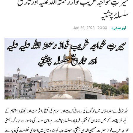
سیرتِ خواجہ غریب نواز رحمتہ اللہ علیہ اور تاریخ
v
سلسلۂ چشتیہ
i
g
Jan 29, 2023 - 20:00
ابو سدرة
a
t
i
o
n
اللہ تعالیٰ نے ہندوستان میں لوگوں کی روحانی تربیت اور اسلام کی تبلیغ و اشاعت اور تحفظ و استحکام کے
لیے طریقت کے جس خاندان کو منتخب فرمایا وہ سلسلۂ چشت ہے اس سلسلہ کی نامور اور بزرگ ہستی
خواجہ غریب نواز حضرت معین الدین چشتی رحمۃ اللہ علیہ کو ہندوستان میں اسلامی حکومت کی بنیاد سے