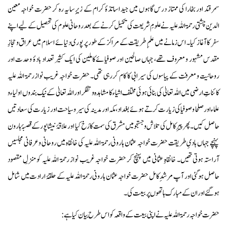
سمر قند اور بخارا کی ممتاز درس گاہوں میں جید اساتذۂ کرام کے زیرِسایہ رہ کر حضرت خواجہ معین
الدین چشتی رحمۃ اللہ علیہ نے علومِ شریعت کی تکمیل کرنے کے بعد روحانی علوم کی تحصیل کے لیے اپنے
سفر کا آغاز کیا۔ اس زمانے میں علمِ طریقت کے مراکز کے طور پر پوری دنیائے اسلام میں عراق و حجازِ
مقدس مشہور و معروف تھے، جہاں صالحین اور صوفیائےکاملین کی ایک کثیر تعداد بادۂ وحدت اور
روحانیت و معرفت کے پیاسوں کی سیرابی کا کام کررہی تھی۔ حضرت خواجہ غریب نوازرحمۃ اللہ علیہ
کائناتِ ارضی میں اللہ تعالیٰ کی بنائی ہوئی مختلف اشیاء کا مشاہدہ و تفکراور اللہ تعالیٰ کے نیک بندوں اولیاء و
علماء اور صلحا و صوفیا کی زیارت کرتے ہوئے بغداد، مکہ اورمدینہ کی سیر و سیاحت اور زیارت کی سعادتیں
حاصل کیں۔ پھر پیرِ کامل کی تلاش و جستجو میں مشرق کی سمت کا رُخ کیا اورعلاقۂ نیشاپور کے قصبۂ ہارون
پہنچے جہاں ہادیِ طریقت حضرت خواجہ عثمان ہارونی رحمۃ اللہ علیہ کی خانقاہ میں روحانی وعرفانی مجلسیں
آراستہ ہوتی تھیں۔ خانقاہِ عثمانی میں پہنچ کر حضرت خواجہ غریب نواز رحمۃ اللہ علیہ کو منزلِ مقصود
حاصل ہوگئی اور آپ مرشدِ کامل حضرت خواجہ عثمان ہارونی رحمۃ اللہ علیہ کے حلقۂ ارادت میں شامل
ہوگئے اور ان کے مبارک ہاتھوں پر بیعت کی۔
حضرت خواجہ رحمۃ اللہ علیہ نے اپنی بیعت کے واقعہ کو اس طرح بیان کیا ہے: