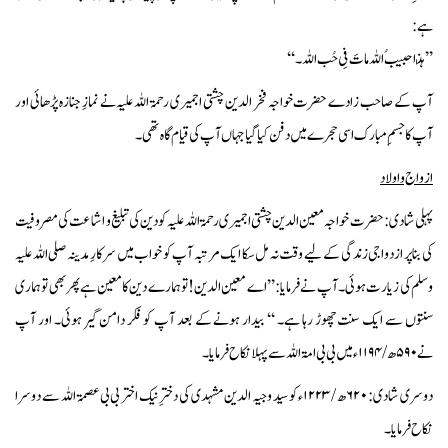
ہے:
’’ہٰذا حبیبُ اللہ ماتَ فِی حُب اللہ۔‘‘
آپ کے صاحب زادے حضرت خواجہ فخر الدین چشتی اجمیری رحمۃ اللہ علیہ نے نمازِ جنازہ پڑھائی اور
آپ کا جسمِ مبارک اسی حجرے میں دفن کیا گیا جہاں آپ کی قیام گاہ تھی۔
ازواج و اولاد
پہلی شادی: حضرت خواجہ معین الدین چشتی اجمیری رحمۃاللہ علیہ کو دین کی تبلیغ و اشاعت کی مصروفیت
کی بنا پر ازدواجی زندگی کے لیے وقت نہ مل سکا ایک مرتبہ آپ کو خواب میں سرکارِ مدینہ صلی اللہ علیہ
وسلم کی زیارت ہوئی۔ آپ نے فرمایا:’’ اے معین الدین! توہمارے دین کا معین ہے پھر بھی تو ہماری
سنتوں سے ایک سنت چھوڑ رہا ہے۔ ‘‘ بیدار ہونے کے بعد آپ کو فکر دامن گیر ہوئی۔ اور آپ
نے ۵۹۰ھ / ۱۱۹۴ء میں بی بی امۃ اللہ سے پہلا نکاح فرمایا۔
دوسری شادی: ۶۲۰ھ / ۱۲۲۳ء کو سید وجیہ الدین مشہدی کی دخترِ نیک اختر بی بی عصمۃ اللہ سے دوسرا
نکاح فرمایا۔