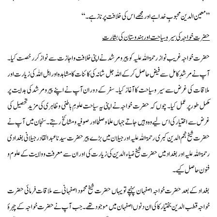
’’معین الدین محبوبِ خدا ہے اور مجھے اس کی خلافت پر ناز ہے۔ ‘‘
حضرت خواجہ کی سیر و سیاحت اور ہندوستان کی بشارت
حضرت خواجہ غریب نواز رحمۃ اللہ علیہ کو پیر ومرشد نے اپنی خلافت و اجازت سے نواز کر رخصت کیا۔
آپ نے مرشدِ کامل سے فیض حاصل کر کے اللہ جل شانہ کی کائنات کا مشاہدہ اور اہل اللہ کی زیارت اور
ملاقات کی غرض سے سیر وسیاحت کا آغاز کیا۔ سفر کے دوران آپ نے اپنے پیرومرشد کی ہدایت پر
مکمل طور پر عمل کیا۔ چوں کہ حضرت خواجہ نے اپنی یہ سیاحت علومِ باطنی وظاہری کی مزید تحصیل کی
غرض سے اختیار کی اس لیے وہ وہیں جاتے جہاں علما و صلحا اور صوفیہ و مشائخ رہتے۔ سنجان میں آپ نے
حضرت شیخ نجم الدین کبری رحمۃ اللہ علیہ اور جیلان میں بڑے پیرحضرت سیدنا عبدالقادر جیلانی بغدادی
رحمۃ اللہ علیہ اور بغداد میں حضرت شیخ ضیاء الدین کی زیارت کی اور ان سے معرفت و ولایت کے علوم و
فنون حاصل کیے۔
بغداد کے بعد حضرت خواجہ اصفہان پہنچے تو یہاں حضرت شیخ محمود اصفہانی سے ملاقات فرمائی حضرت
خواجہ قطب الدین بختیار کاکی ان دنوں اصفہان میں موجود تھے۔ جب آپ نے حضرت خواجہ کے چہرۂ