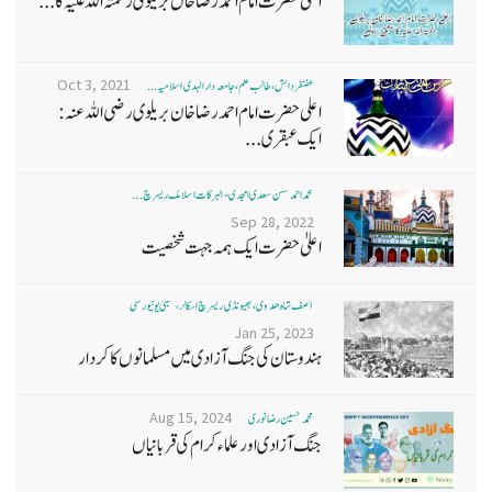
اعلیٰ حضرت امام احمد رضا خاں بر یلو ی رحمتہ اللہ علیہ کا...
Oct 3, 2021
غضنفر دانش، طالب علم، جامعہ دارالہدی اسلامیہ ...
اعلی حضرت امام احمد رضا خان بریلوی رضی اللہ عنہ:
ایک عبقری...
محمد احمد حسن سعدی امجدی - البرکات اسلامک ریسرچ ...
Sep 28, 2022
اعلیٰ حضرت ایک ہمہ جہت شخصیت
آصف شاہ ھدوی، بھیونڈی ریسرچ اسکالر، ممبئی یونیورسٹی
Jan 25, 2023
ہندوستان کی جنگ آزادی میں مسلمانوں کا کردار
Aug 15, 2024
محمد تحسین رضا نوری
جنگ آزادی اور علماء کرام کی قربانیاں