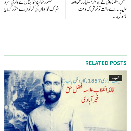
شمس العلماء ای کے ابو بکر مسلیار رحمۃ اللہ
حضور خواجۂ خواجگاں نے وادیِ کفر و
علیہ .... اے وقت تو خوش کہ وقت
شرک کو ایمان کی کرنوں سے منوّر کر دیا
ماخوش...
RELATED POSTS
شخصیات