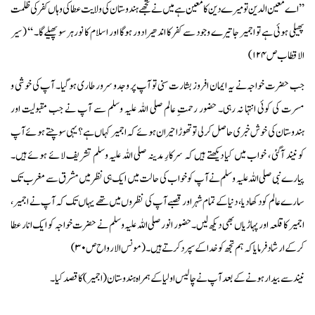
’’ اے معین الدین تو میرے دین کا معین ہے میں نے تجھے ہندوستان کی ولایت عطا کی وہاں کفر کی ظلمت
پھیلی ہوئی ہے تو اجمیر جا تیرے وجود سے کفر کا اندھیرا دور ہوگا اور اسلام کا نور ہر سو پھیلے گا۔ ‘‘ ( سیر
الاقطاب ص ۱۲۴)
جب حضرت خواجہ نے یہ ایمان افروز بشارت سنی تو آپ پر وجد و سرور طاری ہوگیا۔ آپ کی خوشی و
مسرت کی کوئی انتہا نہ رہی۔ حضور رحمتِ عالم صلی اللہ علیہ وسلم سے آپ نے جب مقبولیت اور
ہندوستان کی خوش خبری حاصل کرلی تو تھوڑا حیرا ن ہوئے کہ اجمیر کہاں ہے؟ یہی سوچتے ہوئے آپ
کو نیند آگئی ، خواب میں کیا دیکھتے ہیں کہ سرکارِ مدینہ صلی اللہ علیہ وسلم تشریف لائے ہوئے ہیں۔
پیارے نبی صلی اللہ علیہ وسلم نے آپ کو خواب کی حالت میں ایک ہی نظر میں مشرق سے مغرب تک
سارے عالم کو دکھا دیا، دنیا کے تمام شہر اور قصبے آپ کی نظروں میں تھے یہاں تک کہ آپ نے اجمیر ،
اجمیر کا قلعہ اور پہاڑیاں بھی دیکھ لیں۔ حضور انور صلی اللہ علیہ وسلم نے حضرت خواجہ کو ایک انار عطا
کرکے ارشاد فرمایا کہ ہم تجھ کو خدا کے سپرد کرتے ہیں۔ ( مونس الارواح ص ۳۰)
نیند سے بیدار ہونے کے بعد آپ نے چالیس اولیا کے ہمراہ ہندوستان (اجمیر ) کا قصد کیا۔