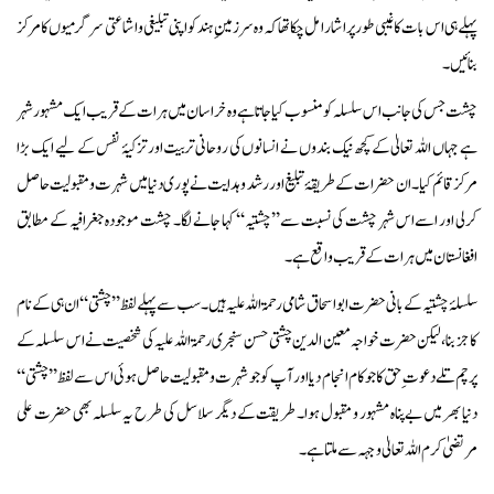
پہلے ہی اس بات کا غیبی طور پر اشارا مل چکا تھا کہ وہ سرزمینِ ہند کو اپنی تبلیغی و اشاعتی سرگرمیوں کا مرکز
بنائیں۔
چشت جس کی جانب اس سلسلہ کو منسوب کیا جاتا ہے وہ خراسان میں ہرات کے قریب ایک مشہور شہر
ہے جہاں اللہ تعالیٰ کے کچھ نیک بندوں نے انسانوں کی روحانی تربیت اور تزکیۂ نفس کے لیے ایک بڑا
مرکز قائم کیا۔ ان حضرات کے طریقۂ تبلیغ اور رشد و ہدایت نے پوری دنیا میں شہرت و مقبولیت حاصل
کرلی اور اسے اس شہر چشت کی نسبت سے ’’چشتیہ‘‘ کہا جانے لگا۔ چشت موجودہ جغرافیہ کے مطابق
افغانستان میں ہرات کے قریب واقع ہے۔
سلسلۂ چشتیہ کے بانی حضرت ابو اسحاق شامی رحمۃ اللہ علیہ ہیں۔ سب سے پہلے لفظ ’’چشتی‘‘ ان ہی کے نام
کا جز بنا، لیکن حضرت خواجہ معین الدین چشتی حسن سنجری رحمۃ اللہ علیہ کی شخصیت نے اس سلسلہ کے
پرچم تلے دعوت ِ حق کا جو کام انجام دیا اور آپ کو جو شہرت و مقبولیت حاصل ہوئی اس سے لفظ ’’چشتی‘‘
دنیا بھر میں بے پناہ مشہور و مقبول ہوا۔ طریقت کے دیگر سلاسل کی طرح یہ سلسلہ بھی حضرت علی
مرتضیٰ کرم اللہ تعالیٰ وجہہ سے ملتا ہے۔