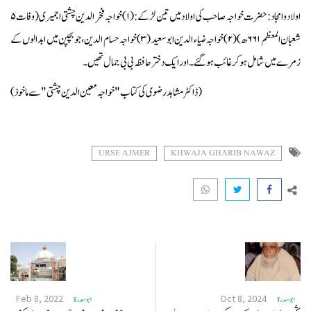
اولاد و امجاد:
حضرت خواجہ صاحب کی اولاد میں تین لڑکے: (۱) خواجہ فخر الدین چشتی اجمیری (وفات ۵
شعبان المعظم ۶۶۱ھ) (۲) خواجہ ضیاء الدین ابو سعید (۳) خواجہ حسام الدین، جو بچپن میں ابدالوں کے
زمرے میں شامل ہوکر غائب ہوگئے۔ اور ایک دختر حافظہ بی بی جمال تھیں۔
(ڈاکٹر مشاہد رضوی کی کتاب "خواجہ معین الدین چشتی" سے ماخوذ)
URSE AJMER
KHWAJA GHARIB NAWAZ
Feb 8, 2022
Oct 8, 2024
ابو سدرة
ابو سدرة