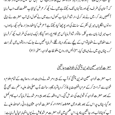
کیا تحت الثریٰ تک حکم ہوا پھر ہزار بار سورۂ اخلاص پڑھ اور جب اس حکم کی بھی تعمیل ہو چکی تو ارشاد ہوا
کہ آسمان کی طرف دیکھ اور بتا کہاں تک دیکھتا ہے میں نے دیکھ کر عرض کیا حجابِ عظمت تک ، اب فرمایا
آنکھیں بند کر ، میں نے بند کرلی ، ارشاد فرمایا ا ب کھول دے میں نے کھول دی تب حضرت نے اپنی
دونوں انگلیاں میری نظر کے سامنے کی اور پوچھا کیا دیکھتا ہے ؟ عرض کیا اٹھارہ ہزار عالم دیکھ رہا ہوں ،
جب میری زبان سے یہ کلمہ سنا تو ارشاد فرمایا بس تیرا کام پورا ہوگیا پھر ایک اینٹ کی طرف دیکھ کر فرمایا
اسے اٹھا میں نے اٹھایا تو اس کے نیچے سے کچھ دینار نکلے ، فرمایا انھیں لے جاکے درویشوں میں خیرات
کر۔ چناں چہ میں نے ایسا ہی کیا۔ ‘‘ (انیس الارواح ، ملفوظاتِ خواجہ ، صفحہ ۱/ ۲)
حضرت خواجہ معین الدین چشتی کی خلافت و جانشینی
جب حضرت خواجہ معین الدین چشتی کو آپ کے پیر ومرشد نے ولایت اور روحانیت کے تمام علوم و
فنون سے آراستہ کرکے مرتبۂ قطبیت پر فائز کر دیا تو بارگاہِ رسالت مآب صلی اللہ علیہ وسلم سے بھی حج
کے بعد حضرت خواجہ کو قبولیت کی سند مل گئی۔ اس واقعہ کے بعد پیرو مرشد نے فرمایا کہ اب کام مکمل
ہوگیا ، چناں چہ اس کے بعد بغداد میں ۵۸۲ھ / ۱۱۸۶ء کو حضرت خواجہ عثمان ہارونی رحمۃ اللہ علیہ نے
آپ کو اپنا نائب اور جانشین بنا دیا۔ اس ضمن میں خود حضرت مرشدِ کامل نے یوں اظہارِ خیال فرمایا ہے :