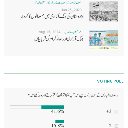
آصف شاہ ھدوی، بھیونڈی ریسرچ اسکالر، ممبئی یونیورسٹی
Jan 25, 2023
ہندوستان کی جنگ آزادی میں مسلمانوں کا کردار
Aug 15, 2024
محمد تحسین رضا نوری
جنگ آزادی اور علماء کرام کی قربانیاں
VOTING POLL
رمضان المبارک کے اس بابرکت مہینے میں آپ کتنا (قرآن) ختم کرنے کا ارادہ رکھتے ہیں؟
41.6%
3+
15.8%
2