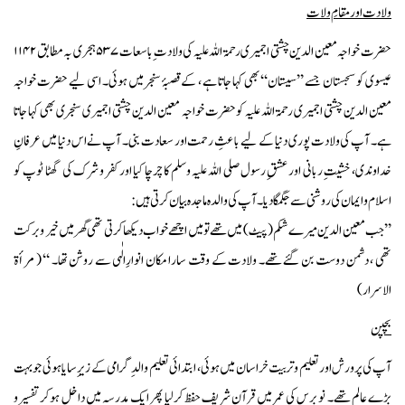
ولادت اور مقامِ ولات
حضرت خواجہ معین الدین چشتی اجمیری رحمۃ اللہ علیہ کی ولادت ِ باسعات ۵۳۷ ہجری بہ مطابق ۱۱۴۲
عیسوی کو سجستان جسے ’’سیستان‘‘ بھی کہا جاتا ہے ، کے قصبۂ سنجر میں ہوئی۔ اسی لیے حضرت خواجہ
معین الدین چشتی اجمیری رحمۃ اللہ علیہ کوحضرت خواجہ معین الدین چشتی اجمیری سنجری بھی کہا جاتا
ہے۔ آپ کی ولادت پوری دنیا کے لیے باعثِ رحمت اور سعادت بنی۔ آپ نے اس دنیا میں عرفانِ
خداوندی، خشیتِ ربانی اور عشقِ رسول صلی اللہ علیہ وسلم کا چرچا کیا اور کفر و شرک کی گھٹا ٹوپ کو
اسلام و ایمان کی روشنی سے جگمگا دیا۔ آپ کی والدہ ماجدہ بیان کرتی ہیں :
’’جب معین الدین میرے شکم (پیٹ) میں تھے تو میں اچھے خواب دیکھا کرتی تھی گھر میں خیر و برکت
تھی ، دشمن دوست بن گئے تھے۔ ولادت کے وقت سارا مکان انوارِالٰہی سے روشن تھا۔ ‘‘ ( مرأۃ
الاسرار)
بچپن
آپ کی پرورش اور تعلیم و تربیت خراسان میں ہوئی ، ابتدائی تعلیم والدِ گرامی کے زیرِ سایا ہوئی جو بہت
بڑے عالم تھے۔ نو برس کی عمر میں قرآن شریف حفظ کرلیا پھر ایک مدرسہ میں داخل ہوکر تفسیر و