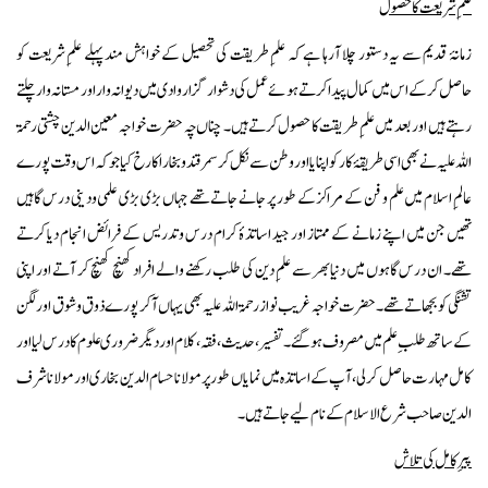
علمِ شریعت کا حصول
زمانۂ قدیم سے یہ دستور چلا آرہا ہے کہ علمِ طریقت کی تحصیل کے خواہش مند پہلے علمِ شریعت کو
حاصل کرکے اس میں کمال پیداکرتے ہوئے عمل کی دشوار گزار وادی میں دیوانہ وار اور مستانہ وار چلتے
رہتے ہیں اور بعد میں علمِ طریقت کا حصول کرتے ہیں۔ چناں چہ حضرت خواجہ معین الدین چشتی رحمۃ
اللہ علیہ نے بھی اسی طریقۂ کار کو اپنایا اور وطن سے نکل کر سمرقند و بخارا کا رخ کیا جو کہ اس وقت پورے
عالمِ اسلام میں علم و فن کے مراکز کے طور پر جانے جاتے تھے جہاں بڑی بڑی علمی ودینی درس گاہیں
تھیں جن میں اپنے زمانے کے ممتاز اور جید اساتذۂ کرام درس و تدریس کے فرائض انجام دیا کرتے
تھے۔ ان درس گاہوں میں دنیا بھر سے علمِ دین کی طلب رکھنے والے افراد کھنچ کھنچ کر آتے اور اپنی
تشنگی کو بجھاتے تھے۔ حضرت خواجہ غریب نواز رحمۃ اللہ علیہ بھی یہاں آکر پورے ذوق و شوق اور لگن
کے ساتھ طلبِ علم میں مصروف ہوگئے۔ تفسیر، حدیث، فقہ، کلام اور دیگر ضروری علوم کا درس لیا اور
کامل مہارت حاصل کرلی ، آپ کے اساتذہ میں نمایاں طور پر مولانا حسام الدین بخاری اور مولانا شرف
الدین صاحب شرع الاسلام کے نام لیے جاتے ہیں۔
پیرِ کامل کی تلاش