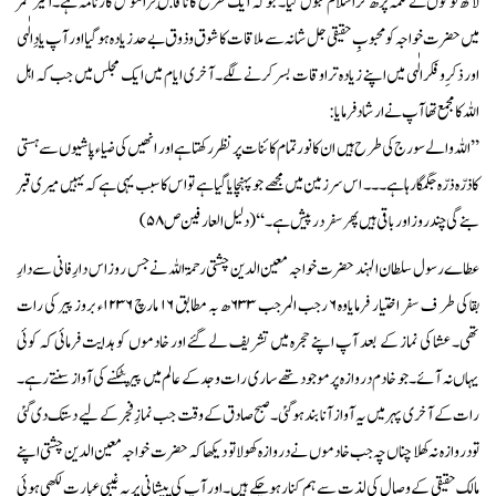
لاکھ لوگوں نے کلمہ پڑھ کر اسلام قبول کیا۔ جو کہ ایک طرح کا ناقابلِ فراموش کارنامہ ہے۔ اخیر عمر
میں حضرت خواجہ کو محبوبِ حقیقی جل شانہ سے ملاقات کا شوق و ذوق بے حد زیادہ ہوگیا اور آپ یادِ الٰہی
اور ذکرِ و فکر الٰہی میں اپنے زیادہ تر اوقات بسر کرنے لگے۔ آخری ایام میں ایک مجلس میں جب کہ اہل
اللہ کا مجمع تھا آپ نے ارشاد فرمایا:
’’اللہ والے سورج کی طرح ہیں ان کا نور تمام کائنات پر نظر رکھتا ہے اور انھیں کی ضیاء پاشیوں سے ہستی
کا ذرّہ ذرّہ جگمگا رہا ہے۔۔۔ اس سرزمین میں مجھے جو پہنچایا گیا ہے تو اس کا سبب یہی ہے کہ یہیں میری قبر
بنے گی چند روز اور باقی ہیں پھر سفر درپیش ہے۔ ‘‘ (دلیل العارفین ص ۵۸)
عطاے رسول سلطان الہند حضرت خواجہ معین الدین چشتی رحمۃ اللہ نے جس روز اس دارِ فانی سے دارِ
بقا کی طر ف سفر اختیار فرمایاوہ ۶ رجب المرجب ۶۳۳ھ بہ مطابق ۱۶ مارچ ۱۲۳۶ء بروز پیر کی رات
تھی۔ عشا کی نماز کے بعد آپ اپنے حجرہ میں تشریف لے گئے اور خادموں کو ہدایت فرمائی کہ کوئی
یہاں نہ آئے۔ جو خادم دروازہ پر موجود تھے ساری رات وجد کے عالم میں پیر پٹکنے کی آواز سنتے رہے۔
رات کے آخری پہر میں یہ آواز آنا بند ہوگئی۔ صبح صادق کے وقت جب نمازِ فجر کے لیے دستک دی گئی
تو دروازہ نہ کھلا چناں چہ جب خادموں نے دروازہ کھولا تو دیکھا کہ حضرت خواجہ معین الدین چشتی اپنے
مالکِ حقیقی کے وصال کی لذت سے ہم کنار ہوچکے ہیں۔ اور آپ کی پیشانی پر یہ غیبی عبارت لکھی ہوئی