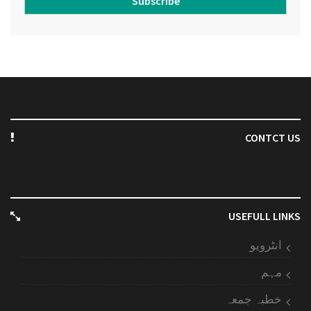
Subscribe
CONTCT US
USEFULL LINKS
انٹرویو
مہم
خطبہ جمعہ