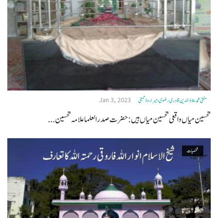
Jan 3, 2023
مفتی محمد علاؤ الدین قادری رضوی ، میرا روڈ ممبئی
تحسین میاں واقعی تحسین میاں ہیں:حضرت صدرالعلما علامہ تحسین...
شخصیات