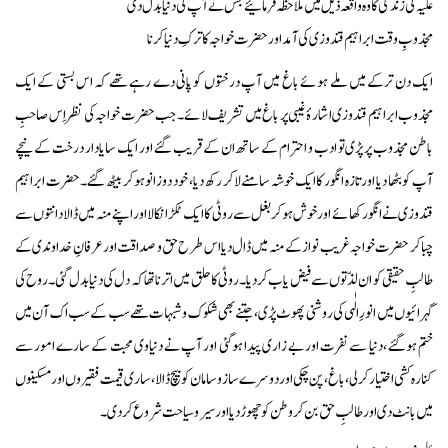
علیہ کی زندگی کا وہ واقعہ ذیل میں ملاحظہ فرمائیے جس نے آپ کی دنیا بدل دی
مجذوبِ وقت ابراہیم قندوزی کی آمد اور حضرت خواجہ کا ترکِ دنیا کرنا
ایک دن ترکے میں ملے ہوئے باغ میں آپ درختوں کو پانی دے رہے تھے کہ اس بستی کے ایک
مجذوب ابراہیم قندوزی اشارۂ غیبی پر باغ میں تشریف لائے۔ جب حضرت خواجہ کی نظر اِس صاحبِ
باطن مجذوب پر پڑی تو ادب و احترام کے ساتھ ان کے قریب گئے اور ایک سایا دار درخت کے نیچے
آپ کو بٹھا دیا اور تازہ انگور کا ایک خوشہ سامنے لاکر رکھ دیا ، خود دوزانو ہوکر بیٹھ گئے۔ حضرت ابراہیم
قندوزی نے انگور کھائے اور خوش ہوکر بغل سے روٹی کا ایک ٹکڑا نکالا اور اپنے منہ میں ڈالا دانتوں سے
چبا کر حضرت خواجہ غریب نواز کے منہ میں ڈال دیا اس طرح حق و صداقت اور عرفانِ خداوندی کے
طالبِ حقیقی کو ان لذّتوں سے فیض یاب کردیا۔ روٹی کا حلق میں اترنا تھا کہ دل کی دنیا بدل گئی۔ روح کی
گہرائیوں میں انورِ الٰہی کی روشنی پھوٹ پڑی ، جتنے بھی شکوک و شبہات تھے سب کے سب اک آن میں
ختم ہوگئے ،دنیا سے نفرت اور بے زاری پیدا ہوگئی اور آپ نے دنیاوی محبت کے سارے امور سے
کنارہ کشی اختیار کرلی، باغ، پن چکی اور دوسرے ساز و سامان کو بیچ ڈالا، ساری قیمت فقیروں اور مسکینوں
میں بانٹ دی اور طالبِ حق بن کر وطن کو چھوڑ دیااور سیر و سیاحت شروع کردی۔