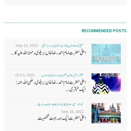
RECOMMENDED POSTS
Sep 23, 2022
مفتی محمد علاؤ الدین قادری رضوی ، میرا روڈ ممبئی
اعلیٰ حضرت امام احمد رضا خاں بر یلو ی رحمتہ اللہ علیہ کا...
Oct 3, 2021
غضنفر دانش، طالب علم، جامعہ دارالہدی اسلامیہ ...
اعلی حضرت امام احمد رضا خان بریلوی رضی اللہ عنہ:
ایک عبقری...
محمد احمد حسن سعدی امجدی - البرکات اسلامک ریسرچ ...
Sep 28, 2022
اعلیٰ حضرت ایک ہمہ جہت شخصیت