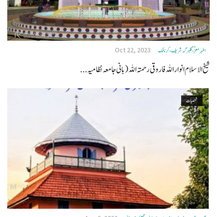
Oct 22, 2023
اطہرمعزؔ ،گلبرگہ شریف، کرناٹک
شیخ الاسلام انوار اللہ فاروقی رحمتہ اللہ (بانی جامعہ نظامیہ...
شخصیات