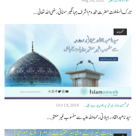
افتخاراحمدقادری برکاتی
تارک السلطنت حضرت مخدوم اشرف جہانگیر سمنانی رضی الله تعالیٰ...
شخصیات
Oct 19, 2024
محمد تحسین رضا نوری - شیرپور کلاں پورن پور پیلی ...
سيدنا عبد القادر جيلانى رحمۃ اللہ علیہ سے منسوب غیر معتبر...