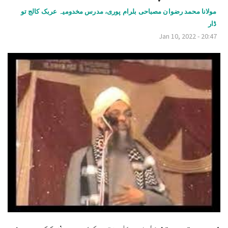
v
مولانا محمد رضوان مصباحی بلرام پوری، مدرس مخدومیہ عربک کالج تو
ڈار
i
Jan 10, 2022 - 20:47
g
a
t
i
o
n