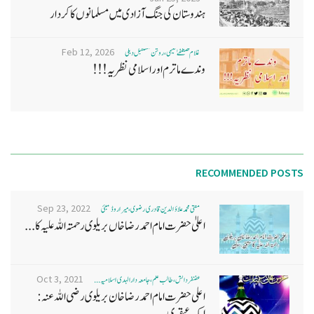
ہندوستان کی جنگ آزادی میں مسلمانوں کا کردار
Feb 12, 2026
غلام مصطفےٰ نعیمی، روشن مستقبل دہلی
وندے ماترم اور اسلامی نظریہ!!!
RECOMMENDED POSTS
Sep 23, 2022
مفتی محمد علاؤ الدین قادری رضوی ، میرا روڈ ممبئی
اعلیٰ حضرت امام احمد رضا خاں بر یلو ی رحمتہ اللہ علیہ کا...
Oct 3, 2021
غضنفر دانش، طالب علم، جامعہ دارالہدی اسلامیہ ...
اعلی حضرت امام احمد رضا خان بریلوی رضی اللہ عنہ:
ایک عبقری...