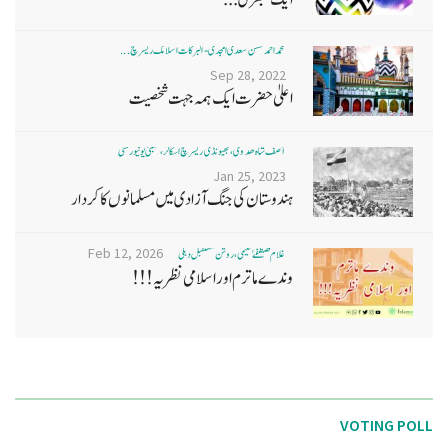
محمد احمد حسن سعدی امجدی - البرکات اسلامک ریسرچ ...
Sep 28, 2022
اعلیٰ حضرت ایک ہمہ جہت شخصیت
آصف شاہ ھدوی، بھیونڈی ریسرچ اسکالر، ممبئی یونیورسٹی
Jan 25, 2023
ہندوستان کی جنگ آزادی میں مسلمانوں کا کردار
Feb 12, 2026
غلام مصطفےٰ نعیمی، روشن مستقبل دہلی
وندے ماترم اور اسلامی نظریہ!!!
VOTING POLL