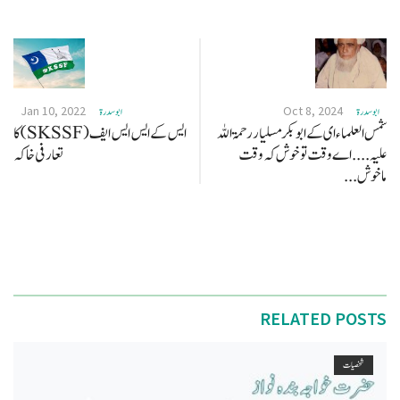
Jan 10, 2022
Oct 8, 2024
ابو سدرة
ابو سدرة
شمس العلماء ای کے ابو بکر مسلیار رحمۃ اللہ
ايس کے ايس ايس ایف (SKSSF) کا
علیہ .... اے وقت تو خوش کہ وقت
تعارفی خاکہ
ماخوش...
RELATED POSTS
شخصیات