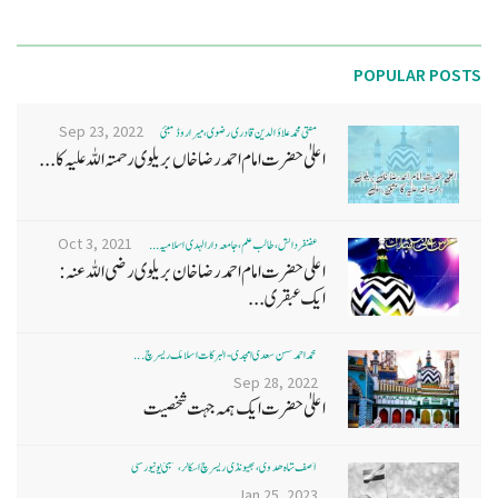
POPULAR POSTS
Sep 23, 2022
مفتی محمد علاؤ الدین قادری رضوی ، میرا روڈ ممبئی
اعلیٰ حضرت امام احمد رضا خاں بر یلو ی رحمتہ اللہ علیہ کا...
Oct 3, 2021
غضنفر دانش، طالب علم، جامعہ دارالہدی اسلامیہ ...
اعلی حضرت امام احمد رضا خان بریلوی رضی اللہ عنہ:
ایک عبقری...
محمد احمد حسن سعدی امجدی - البرکات اسلامک ریسرچ ...
Sep 28, 2022
اعلیٰ حضرت ایک ہمہ جہت شخصیت
آصف شاہ ھدوی، بھیونڈی ریسرچ اسکالر، ممبئی یونیورسٹی
Jan 25, 2023