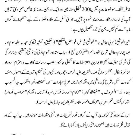
خاطر مختلف موضوعات پر تقریبا 200 تحقیقی مضامین اور ایک درجن سے زائد خالص علمی و فنی کتابیں
آپ کی خامۂ زرنگار سے منصۂ شہود پر آئیں۔ جو نئی نسل کے علماء و فضلاء کے لیے "گنجہائے گراں
مایہ" سے کم نہیں۔ جن کی قدر تفصیل یوں ہے :
منیر التوضیح (عربی حاشیہ بر "التوضیح فی حل غوامض التنقیح") ، تعلیق و تحشیہ فتاویٰ امجدیہ جلد سوم اور
جلد چہارم، حاشیہ شرح عقود رسم المفتی (زیر طبع) ، اسباب ستہ اور عموم بلوی کی توضیح و تنقیح، بیمۂ زندگی
کی شرعی حیثیت، کنز الایمان پر اعتراضات کا تحقیقی جائزہ، منصب رسالت کا ادب و احترام ، روداد
مناظرۂ بنگال، مختصر سوانح صدر الشریعہ علیہ الرحمہ، بچوں اور بچیوں کی تعلیم و تربیت کے اصول، مسئلہ
کفاءت عقل و شرع کی روشنی میں، تقدیم و ترجمہ عربی عبارات "فقه شهنشاه و أن القلوب بيد المحبوب
بعطاء الله" المعروف بہ "شہنشاہ کون؟" (امام احمد رضا قدس سرہ) ، ترجمہ و تقدیم "مواهب أرواح
القدس لكشف حكم العرس" (ملک العلما علامہ ظفر الدین بہاری علیہ الرحمہ)۔
اس کے علاوہ کئی کتابوں پر آپ کے گراں قدر تقریظات اور قیمتی مقدمات موجود ہیں۔
یہ آپ کے وہ
قابل فخر خدمات ہیں جنہیں رہتی دنیا تک یاد رکھا جائے گا۔