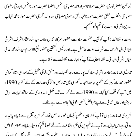
الرحمن مضطر نوری، حضرت مولانا اسرار احمد مصباحی، شمس العلما حضرت مولانا شمس الہدیٰ رضوی
مصباحی، خطیب محقق حضرت مولانا عبدالحق رضوی مصباحی اور والد گرامی حضرت مولانا محمد شہاب
الدین اشرفی دامت برکاتہم و فیوضھم۔
بیعت و خلافت:
آپ کو نقیب عظمت سادات، حضور سرکار کلاں علامہ سید شاہ مختار اشرف اشرفی
جیلانی علیہ الرحمہ سے شرف بیعت حاصل ہے۔ اور رئیس المحققین حضور شیخ الاسلام سید شاہ محمد مدنی
میاں اشرفی جیلانی مد ظلہ العالی نے آپ کو اجازت و خلافت سے نوازا ہے۔
تدریسی خدمات:
جامعہ اشرفیہ مبارک پور سے درجۂ فضیلت اور مشق افتا کی تکمیل کے بعد ہی استاد گرامی
حضور محدث کبیر کے حکم پر جامعہ امجدیہ گھوسی میں تدریس و افتا کی خدمات کے لئے اکتوبر 1990ء
میں آپ کو منتخب کیا گیا ۔ اور 1990ء سے لے کر اب تک مکمل ذمہ داری کے ساتھ نہایت عرق
ریزی اور جاں فشانی سے اپنے فرائض بحسن و خوبی انجام دے رہے تھے۔
تحریری خدمات:
یوں تو آپ کو زبان و قلم پر یکساں عبور حاصل تھا۔ مگر تحریر تقریر سے زیادہ پائیدار
ہوتی ہے اس خیال سے آپ نے علم دین کی نشر و اشاعت کے لئے عموماً قلم کو وسیلہ بنایا اور عوام و خواص
کی رہ نمائی کے لیے ہزاروں فتاوی تحریر فرمائے۔ نیز ارباب علم و دانش اور اصحاب فکر و نظر کے افادہ کی