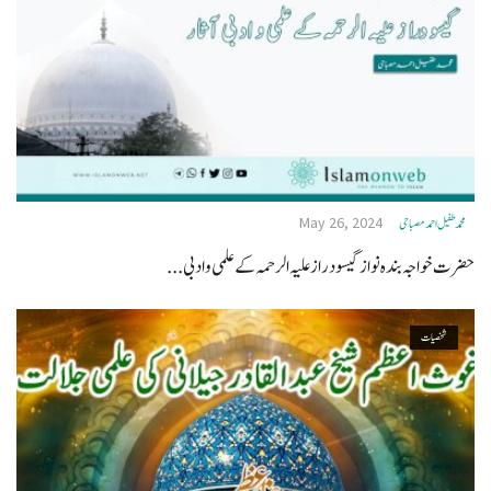
May 26, 2024
محمد طفیل احمد مصباحی
حضرت خواجہ بندہ نواز گیسو دراز علیہ الرحمہ کے علمی و ادبی...
شخصیات