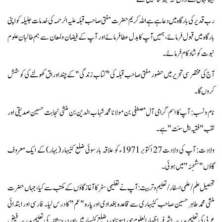
رب قدیر کی بارگاہ میں دعا ہے ہے اللہ کریم حضرت مفتی صاحب قبلہ علیہ الرحمہ کی خدمات جلیلہ کو اپنی
بارگاہ میں قبول فرمائے، ہمیں آپ کا بدل عطا فرمائے اور آپ کے فیضان و لمعان سے ہم طالبان علوم
نبوت کو شادکام فرمائے۔
آج کی مختصر سی تحریر میں حضور مفتی صاحب قبلہ کی "کتاب زندگی" کے چند اوراق کھولنے کی کوشش
کروں گا۔
نام و نسب:
آپ کا اسم گرامی آل مصطفی بن مولانا محمد شہاب الدین بن منشی نجابت حسین صدیقی اور
لقب "فقیہ اہل سنت" ہے۔
ولادت:
آپ کی ولادت 27 اکتوبر 1971ء کو علاقہ بارسوئی ضلع کٹیہار (بہار) کے ایک معروف
گاؤں "شہجنہ" میں ہوئی۔
تحصیل علم/ علمی اسفار/ تعلیم و تربیت:
آپ نے تعلیمی سفر کا آغاز گاؤں کے مکتب سے کیا، جہاں حضرت
منشی محمد طاہر حسین صاحب کٹیہاری سے قاعدہ بغدادی اور پارہ "عم" کا درس لیا۔ فارسی اور ابتدائی
عربی کی تعلیم مدرسہ اشرفیہ اظہار العلوم حورا سونا پور، ضلع کٹیہار میں اور درجۂ ثانیہ کی تعلیم مدرسہ فیض