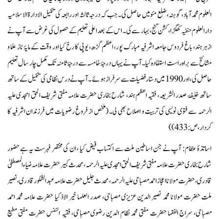
العلوم محمدآباد، گوہنہ، ضلع مئو میں حاصل کی۔ جب کہ درجہ ثالثہ اور رابعہ کی تکمیل الادارۃ الاسلامیہ
دارالعلوم حنفیہ کھگڑا، کشن گنج، بہار سے کی۔ اس کے بعد اعلی تعلیم کے حصول کی غرض سے آپ نے
ازہر ہند، باغ فردوس جامعہ اشرفیہ مبارک پور، اعظم گڑھ، یوپی کا رخ کیا اور وقت کے مایۂ ناز علما و
مشائخ سے براہ راست استفادہ کیا۔ آپ نے یہاں درجۂ خامسہ سے درجۂ ثامنہ تک مکمل چار سال تعلیم
حاصل کی، اور 1990 میں دستار فضیلت سے سرفراز ہوئے ۔ آپ نے درس نظامی کی تکمیل کے ساتھ
ساتھ خلیفۂ صدر الشریعہ، فقیہ اعظم ہند، شارح بخاری حضرت علامہ مفتی شریف الحق امجدی علیہ
الرحمہ سے فتوی نویسی کی تربیت و اصلاح بھی لی۔ (ملخص از فروغ رضویات میں فرزندان اشرفیہ کا
کردار، ص: 433))
اساتذۂ عظام:
آپ نے جن اساطین ملت سے اکتساب فیض کیا ، ان کی مختصر فہرست یہ ہے
حضور
شارح بخاری حضرت علامہ مفتی شریف الحق امجدی علیہ الرحمہ، محدث کبیر حضرت علامہ ضیاء المصطفیٰ
قادری، حضرت مولانا اعجاز احمد مصباحی علیہ الرحمہ، محدث جلیل حضرت علامہ عبدالشکور قادری، نصیر
ملت حضرت مولانا محمد نصیر الدین عزیزی مصباحی، صدر العلما خیر الاذکیا حضرت علامہ محمد احمد
مصباحی، سراج الفقہا حضرت مفتی محمد نظام الدین رضوی مصباحی، فقیہ النفس حضرت مفتی مطیع