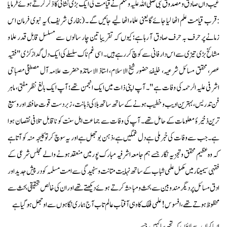
غیب داں صادق و مصدوق نبی صلی اللہ علیہ وسلم نے قیامت کی ایک بڑی نشانی کا ذکر کرتے ہوئے فرمایا
: قرب قیامت علم اٹھا لیا جائے گا یعنی علماء اٹھا لیے جائیں گے ۔ (بخاری شریف) یہ نبوی فرمان اس
زمانے پر حرف بہ حرف صادق آ رہا ہے؛ کیوں کہ تقریبا تین چار سالوں سے مسلسل قابل قدر علما و
مشائخ بڑی تیزی سے اس دارفانی سے کوچ کر رہے ہیں۔ اسی غم ناک سلسلے کی ایک دل گداز کڑی " فقیہ
عصر، محقق مسائل شرعیہ، خلیفۂ حضور شیخ الاسلام، استاذ الاساتذہ حضرت علامہ آل مصطفیٰ مصباحی
اشرفی علیہ الرحمہ کی وفات ہے"۔ آپ اپنی ذات میں ایک انجمن تھے؛ آپ ایک بالغ نظر مفتی، ماہر
فن تدریس، بہترین ادیب و خطیب ہونے کے ساتھ ساتھ بلا کی ذہانت، زبردست قوت حافظہ اور وسیع
ترین ذخیرۂ معلومات کے حامل تھے۔ آپ کی وفات سے جماعت اہل سنت کو نا قابل تلافی نقصان ہوا
ہے۔ جب سے وفات کی خبر ملی ہے دل غمگین ہے، ذہن بوجھل ہے اور یہ سوچ کر تو کلیجہ منہ کو آتا ہے
کہ وہ عظیم محقق و تجزیہ نگار جسے ہم جامعہ اشرفیہ مبارک پور میں منعقد ہونے والے مجلس شرعی کے
فقہی سیمینار میں مکمل علمی شباب کے ساتھ نہایت متانت و سنجیدگی سے امت مسلمہ کو در پیش جدید اور
ادق مسائل پر دیگر مندوبین سے بحث و مباحثہ کرتے ہوئے دیکھتے تھے اور ان کی خالص تحقیقی بحث سے
محظوظ ہوتے تھے، افسوس! علمی فلک کا وہی آفتاب عالم تاب آج ہماری نگاہوں سے اوجھل ہو گیا ہے
ایسا کہاں سے لاؤں کہ تجھ سا کہیں جسے