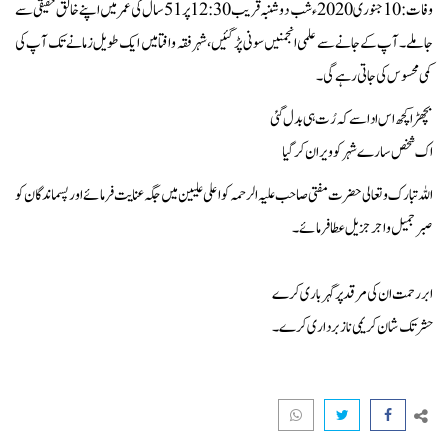
وفات:
10 جنوری 2020ء شب دوشنبہ قریب 12:30 پر 51 سال کی عمر میں اپنے خالق حقیقی سے
جا ملے۔ آپ کے جانے سے علمی انجمنیں سونی پڑ گئیں، شہر فقہ و افتا میں ایک طویل زمانے تک آپ کی
کمی محسوس کی جاتی رہے گی۔
بچھڑا کچھ اس ادا سے کہ رُت ہی بدل گئی
اک شخص سارے شہر کو ویران کر گیا
اللہ تبارک و تعالی حضرت مفتی صاحب علیہ الرحمہ کو اعلی علیین میں جگہ عنایت فرمائے اور پسماندگان کو
صبر جمیل و اجر جزیل عطا فرمائے۔
ابر رحمت ان کی مرقد پر گہر باری کرے
حشر تک شان کریمی ناز برداری کرے۔