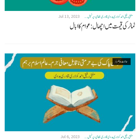
Jul 13, 2023
مفتی رفیق احمد کولاری ہدوی قادری نظامی- پرنسپل ...
ٹماٹر کی قیمت میں اچھال:عوام کا ابال
حالات حاضرہ
Jul 6, 2023
مفتی رفیق احمد کولاری ہدوی قادری نظامی- پرنسپل ...