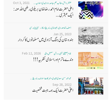
Oct 3, 2021
غضنفر دانش، طالب علم، جامعہ دارالہدی اسلامیہ ...
اعلی حضرت امام احمد رضا خان بریلوی رضی اللہ عنہ:
ایک عبقری...
آصف شاہ ھدوی، بھیونڈی ریسرچ اسکالر، ممبئی یونیورسٹی
Jan 25, 2023
ہندوستان کی جنگ آزادی میں مسلمانوں کا کردار
Feb 12, 2026
غلام مصطفےٰ نعیمی، روشن مستقبل دہلی
وندے ماترم اور اسلامی نظریہ!!!
محمد احمد حسن سعدی امجدی - البرکات اسلامک ریسرچ ...
Sep 28, 2022
اعلیٰ حضرت ایک ہمہ جہت شخصیت