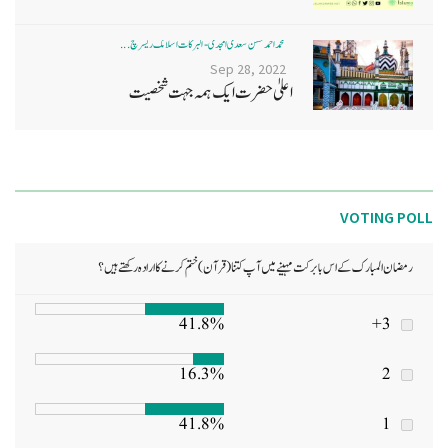
محمد احمد حسن سعدی امجدی - البرکات اسلامک ریسرچ ...
Sep 28, 2022
اعلیٰ حضرت ایک ہمہ جہت شخصیت
VOTING POLL
رمضان المبارک کے اس بابرکت مہینے میں آپ کتنا (قرآن) ختم کرنے کا ارادہ رکھتے ہیں؟
41.8%
3+
16.3%
2
41.8%
1