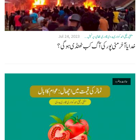
Jul 24, 2023
مفتی رفیق احمد کولاری ہدوی قادری نظامی- پرنسپل ...
خدایا آخر منی پور کی آگ کب ٹھنڈی ہوگی؟
حالات حاضرہ