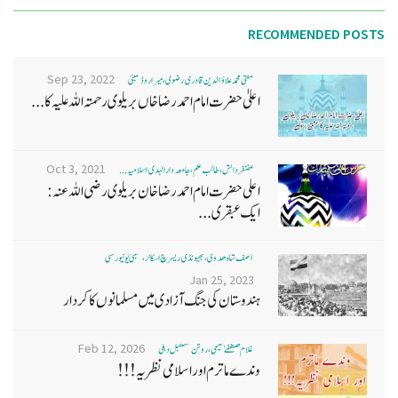
RECOMMENDED POSTS
Sep 23, 2022
مفتی محمد علاؤ الدین قادری رضوی ، میرا روڈ ممبئی
اعلیٰ حضرت امام احمد رضا خاں بر یلو ی رحمتہ اللہ علیہ کا...
Oct 3, 2021
غضنفر دانش، طالب علم، جامعہ دارالہدی اسلامیہ ...
اعلی حضرت امام احمد رضا خان بریلوی رضی اللہ عنہ:
ایک عبقری...
آصف شاہ ھدوی، بھیونڈی ریسرچ اسکالر، ممبئی یونیورسٹی
Jan 25, 2023
ہندوستان کی جنگ آزادی میں مسلمانوں کا کردار
Feb 12, 2026
غلام مصطفےٰ نعیمی، روشن مستقبل دہلی
وندے ماترم اور اسلامی نظریہ!!!