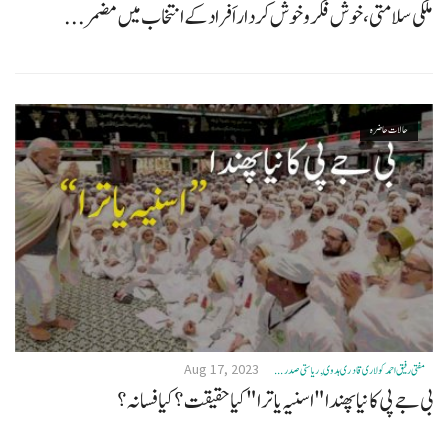
ملکی سلامتی، خوش فکر وخوش کردار اَفراد کے انتخاب میں مضمر...
حالات حاضرہ
Aug 17, 2023
مفتی رفیق احمد کولاری قادری ہدوی, ریاستی صدر ...
بی جے پی کا نیا پھندا "اسنیہ یاترا"کیا حقیقت؟ کیا فسانہ؟