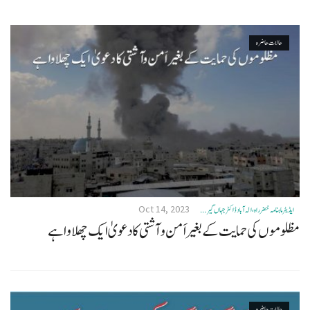
حالات حاضرہ
Oct 14, 2023
ایڈیٹر ماہنامہ خضرراہ، الہ آباد ڈاکٹر جہاں گیر ...
مظلوموں کی حمایت کے بغیر اَمن وآشتی کا دعویٰ ایک چھلاواہے
حالات حاضرہ