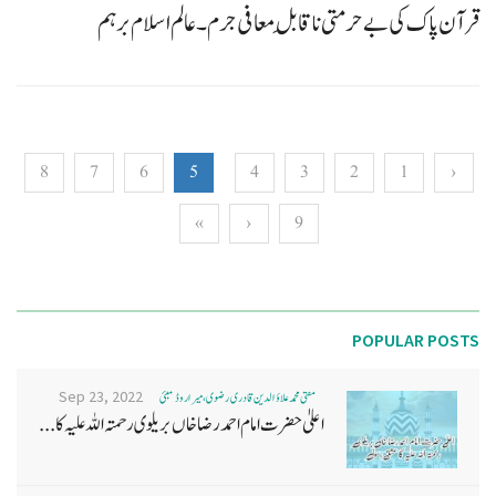
قرآن پاک کی بے حرمتی ناقابلِ معافی جرم۔ عالم اسلام برہم
8
7
6
5
4
3
2
1
‹
»
›
9
POPULAR POSTS
Sep 23, 2022
مفتی محمد علاؤ الدین قادری رضوی ، میرا روڈ ممبئی
اعلیٰ حضرت امام احمد رضا خاں بر یلو ی رحمتہ اللہ علیہ کا...