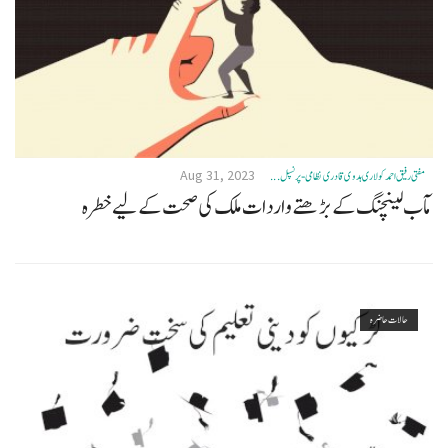
Aug 31, 2023
مفتی رفیق احمد کولاری ہدوی قادری نظامی- پرنسپل ...
مآب لینچنگ کے بڑھتے واردات ملک کی صحت کے لیے خطرہ
حالات حاضرہ