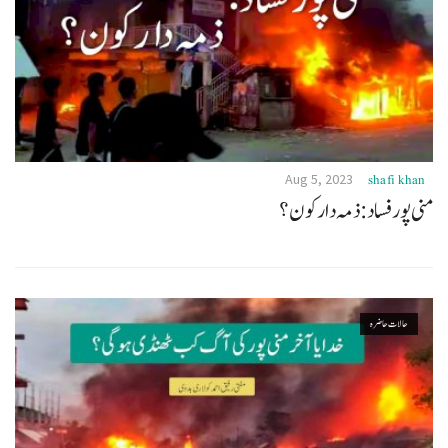
Aug 5, 2023
shafi khan
منی پور فساد:ذمہ دار کون؟
حالات حاضرہ