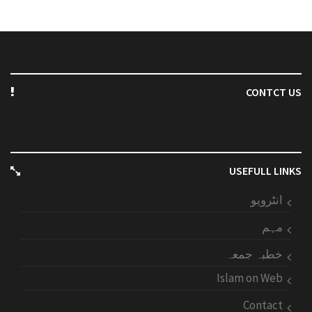
CONTCT US
USEFULL LINKS
انٹرویو
مہم
خطبہ جمعہ
Islam on Web
Contact