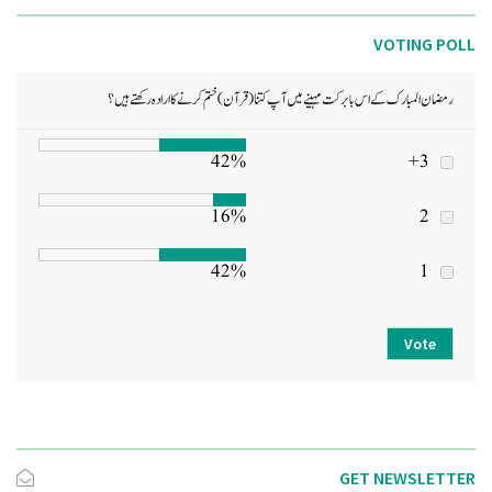
VOTING POLL
رمضان المبارک کے اس بابرکت مہینے میں آپ کتنا (قرآن) ختم کرنے کا ارادہ رکھتے ہیں؟
42%
3+
16%
2
42%
1
Vote
GET NEWSLETTER