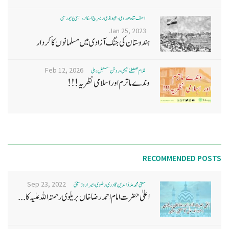
آصف شاہ ھدوی، بھیونڈی ریسرچ اسکالر، ممبئی یونیورسٹی
Jan 25, 2023
ہندوستان کی جنگ آزادی میں مسلمانوں کا کردار
Feb 12, 2026
غلام مصطفےٰ نعیمی، روشن مستقبل دہلی
وندے ماترم اور اسلامی نظریہ!!!
RECOMMENDED POSTS
Sep 23, 2022
مفتی محمد علاؤ الدین قادری رضوی ، میرا روڈ ممبئی
اعلیٰ حضرت امام احمد رضا خاں بر یلو ی رحمتہ اللہ علیہ کا...