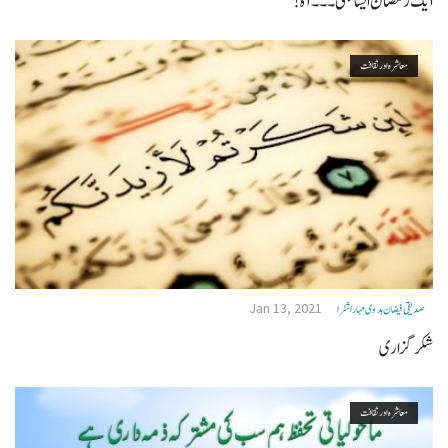
ایک رمضان ایسا بھی۔۔۔‎آہ!
معاشرہ اور ثقافت
Jan 13, 2021
صدیقی فیضان ہدوی مہاراشٹرا
شکر گزاری
معاشرہ اور ثقافت