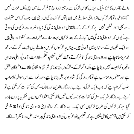
والےخاندان کا لڑکا،ایک میڈل کلاس لڑکی سے رشتہ ازدواج قائم کرنے میں اپنی ہتک عزت نہیں
سمجھتاوغیرہ تو پھر لڑکیاں ازدواجی معاملے میں اِن باتوں کو اَہمیت کیوں دیتی ہیں، جب کہ اس حقیقت
سے بھی انکار ممکن نہیں ہےکہ لڑکے کے بالمقابل ازدواجی زندگی کی زیادہ ضرورت لڑکیوں کی ہوتی
ہے۔ کیوں کہ ازدواجی زندگی میں آجانے کے بعد لڑکیاں بہت سارے خطرات سے محفوظ ہوجاتی ہیں
اور ایک نگہبان کے سائبان میں آجاتی ہیں۔چناںچہ لڑکیوں کو اِس معاملے میںمثبت فکر کےساتھ
قدم بڑھانا چاہیے اور ازدواجی زندگی قائم کرتے وقت محض تعلیم وتعلّم، ملازمت، آمدنی، اعلی خاندان
وغیرہ کو اَہمیت نہیں دینا چاہیے بلکہ اگر لڑکے-لڑکیوں کی جوڑی شرعی واخلاقی لحاظ سے اطمینان بخش
ہے اورمعقول ومناسب ہے توپھرزندگی کی شاہراہ پر چل پڑنا چاہیے، اور خود سے اِس سوال کا جواب
طلب کرنا چاہیےکہ جب ایک لڑکی، اپنے بےروزگاروالدین اور بھائی-بہن کی کفالت کرسکتی ہے تو
اَپنے بےروزگار شریک سفر کی کفالت کا ذمہ کیوں نہیں اُٹھاسکتی؟ لہٰذاجس دن یہ نظریہ پروان چڑھ
گیاہے کہ لڑکوں کی طرح لڑکیاںبھی ایک بےروزگار کےساتھ اپنی ازدواجی زندگی کا آغازبخوشی
کرسکتی ہیں تو ہمیں کامل یقین ہے کہ تعلیم یافتہ لڑکیوں کی ازدواجی زندگی ہرمسئلہ حل ہوتا نظرآئےگا ۔