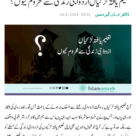
تعلیم یافتہ لڑکیاں ازدواجی زندگی سے محروم کیوں؟
v
Jul 4, 2024 - 00:31
ڈاکٹر جہاں گیرحسن
i
g
a
t
i
o
n
آج تعلیم یافتہ لڑکیاں بروقت ازدواجی رشتے سے منسلک نہ ہونے کے باعث جس قدر غلط روی کی شکار
ہورہی ہیںاورجس پیمانے پر فسادِمعاشرہ کا سبب بن رہی ہیںاُس سے ہم میں کا ہرفرد بشر بخوبی واقف
ہے۔ بلکہ حد تو یہ ہےکہ آج خوشحال والدین بھی اَپنی تعلیم یافتہ لڑکیوں کی ازدواجی زندگی کے مسئلےکو