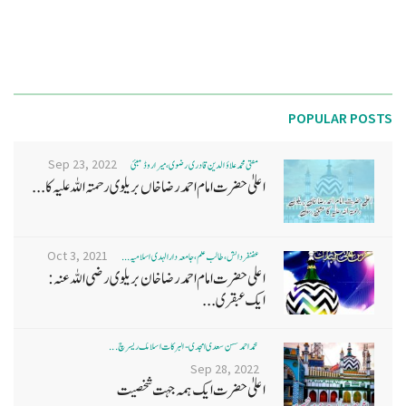
POPULAR POSTS
Sep 23, 2022
مفتی محمد علاؤ الدین قادری رضوی ، میرا روڈ ممبئی
اعلیٰ حضرت امام احمد رضا خاں بر یلو ی رحمتہ اللہ علیہ کا...
Oct 3, 2021
غضنفر دانش، طالب علم، جامعہ دارالہدی اسلامیہ ...
اعلی حضرت امام احمد رضا خان بریلوی رضی اللہ عنہ:
ایک عبقری...
محمد احمد حسن سعدی امجدی - البرکات اسلامک ریسرچ ...
Sep 28, 2022
اعلیٰ حضرت ایک ہمہ جہت شخصیت