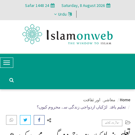
24 Safar 1448
Saturday, 8 August 2026
Urdu
T
o
g
g
Home
معاشرہ اور ثقافت
l
تعلیم یافتہ لڑکیاں ازدواجی زندگی سے محروم کیوں؟
e
N
معاشرہ اور ثقافت
a