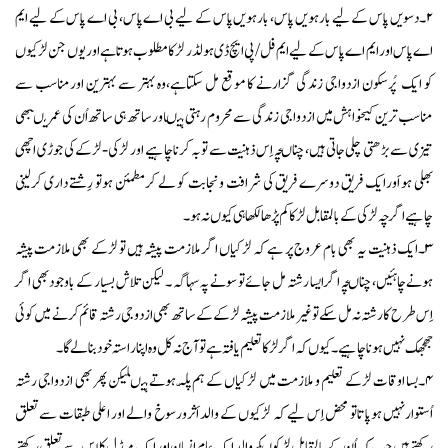
۲۔دسویں پاس کے لیے بارہویں پاس، بارہویں پاس کے لیے بی اے پاس، بی اے پاس کے لیے ایم
اےپاس اور ایم اے پاس کےلیے ایم فل/پی ایچ ڈی ہولڈر لڑکا مطلوب ہوتاہےاور یوں جن لڑکیوں
کو ایک پُرسکون ازدواجی زندگی گزارنے کا موقع مل سکتاہے،وہ بہتر سے بہترین اورمناسب سے
مناسب ترین کیخواہش میں ازدواجی زندگی سے محروم رہتی ہیںاورساتھ ہی ساتھ اُن کی عمریںبھی
تیزی سےبڑھتی چلی جاتی ہیں،چناںچہ اِس ذہنیت سے توبہ کرناچاہیے اور لڑکی-لڑکے کی جوڑی اچھی
بھلی ہو اَورایک فریق دوسرے فریق کی شرافت ونجابت کو لے کرمطمئن ہوتو رِشتے داری کرلینی
چاہیے اگرچہ لڑکی کے بالمقابل لڑکا کم پڑھا لکھاہی کیوں نہ ہو۔
۳۔ایک ذہنیت یہ بھی بام عروج پر ہے کہ لڑکیاں اگر ملازمت پیشہ ہیں تو لڑکے بھی ملازمت پیشہ
ہونےچاہئیں،چناںچہ اگر ایسا رشتہ مل جائے تو سونے پہ سہاگہ ۔ لیکن تلاش بسیار کے باوجود بھی اگر
اِس طرح کارشتہ نہ مل سکےتو غیرملازمت پیشہ لڑکے کےساتھ بھی ازدوجی رشتہ قائم کرنے میں کوئی
جھجھک نہیں ہونا چاہیے۔کیوں کہ اگر لڑکاتعلیم یافتہ ہے تو آج نہ کل وہ اپنا راستہ خودبنالےگا۔
۴۔بسا اوقات لڑکے تعلیم و ملازمت میں لڑکیاں کے ہم پلّہ ہوتے ہیںلیکن پھر بھی ازدواجی رشتہ
اُستوارنہیں ہوپاتاتو محض اِس لیے کہ لڑکیوں کے والد اَثرورسوخ والے اور اعلی طبقات سے تعلق
رکھتے ہیں جب کہ اُن کے بالمقابل لڑکوںکے والدایک عام انسان اورایک میڈل کلاس سےتعلق رکھتے