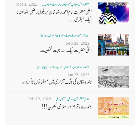
Oct 3, 2021
غضنفر دانش، طالب علم، جامعہ دارالہدی اسلامیہ ...
اعلی حضرت امام احمد رضا خان بریلوی رضی اللہ عنہ:
ایک عبقری...
محمد احمد حسن سعدی امجدی - البرکات اسلامک ریسرچ ...
Sep 28, 2022
اعلیٰ حضرت ایک ہمہ جہت شخصیت
آصف شاہ ھدوی، بھیونڈی ریسرچ اسکالر، ممبئی یونیورسٹی
Jan 25, 2023
ہندوستان کی جنگ آزادی میں مسلمانوں کا کردار
Feb 12, 2026
غلام مصطفےٰ نعیمی، روشن مستقبل دہلی
وندے ماترم اور اسلامی نظریہ!!!