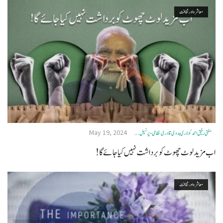
معاشرہ اور ثقافت
May 19, 2024
مفتی رفیق احمد کولاری ہدوی قادری نظامی- پرنسپل ...
اب مزید لوٹ چھوٹ کو برداشت نہیں کیا جائے گا!
معاشرہ اور ثقافت