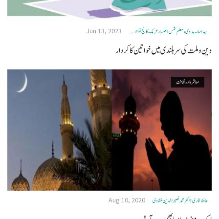
Jun 13, 2023
سید اسامہ ہدوی، معلم شمس العلماء عربک کالج توڈار ...
دین و ملت کی سربلندی میں خواتین کا کردار
معاشرہ اور ثقافت
Aug 10, 2020
حافظ قاری ڈاکٹر محمد نصیرالدین منشاوی