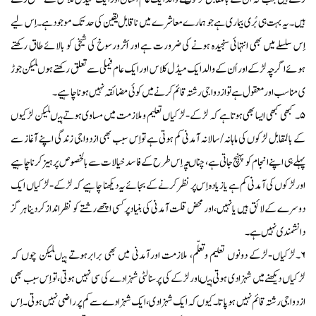
ہیں۔یہ بہت ہی بُری بیماری ہے جو ہمارے معاشرے میں ناقابل یقین کی حد تک موجودہے۔اِس لیے
اِس سلسلے میں بھی انتہائی سنجیدہ ہونے کی ضرورت ہے اور اَثرورسوخ کی شیخی کو بالائے طاق رکھتے
ہوئےاگرچہ لڑکے اور اُن کے والد ایک میڈل کلاس اور ایک عام فیملی سے تعلق رکھتے ہوںلیکن جوڑ
ی مناسب اورمعقول ہے تو ازدواجی رشتہ قائم کرنے میں کوئی مضائقہ نہیں ہونا چاہیے۔
۵۔ کبھی کبھی ایسا بھی ہوتاہے کہ لڑکے-لڑکیاں تعلیم و ملازمت میں مساوی ہوتےہیںلیکن لڑکیوں
کے بالمقابل لڑکوں کی ماہانہ /سالانہ آمدنی کم ہوتی ہے تواِس سبب بھی ازدواجی زندگی اپنے آغاز سے
پہلے ہی اپنے انجام کو پہنچ جاتی ہے، چناںچہ اِس طرح کےفاسد خیالات سے بالخصوص پرہیز کرناچاہیے
اورلڑکوں کی آمدنی کم ہے یازیادہ اِس پر نظر کرنے کے بجائےیہ دیکھنا چاہیے کہ لڑکے-لڑکیاں ایک
دوسرے کے لائق ہیں یا نہیں،اور محض قلت آمدنی کی بنیاد پر کسی اچھے رشتے کو نظرانداز کردینا ہرگز
دانشمندی نہیں ہے۔
۶۔لڑکیاں-لڑکے دونوں تعلیم وتعلّم، ملازمت اورآمدنی میں بھی برابرہوتے ہیںلیکن چوں کہ
لڑکیاں دیکھنے میں شہزادی ہوتی ہیںاورلڑکے کی پرسنالٹی شہزادے کی سی نہیں ہوتی،تو اِس سبب بھی
ازدواجی رشتہ قائم نہیں ہوپاتا۔کیوں کہ ایک شہزادی ،ایک شہزادے سے کم پرراضی نہیں ہوتی ۔اِس