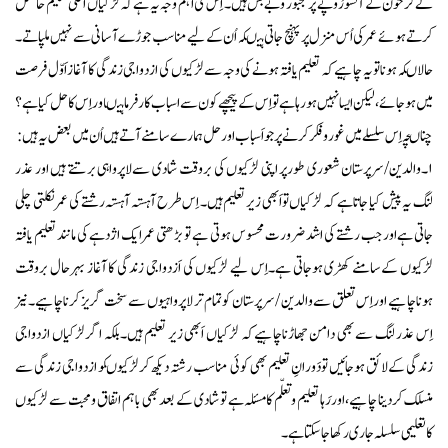
لےکر خون کے آنسو رُوپے پر مجبور وبےبس ہیں۔ اِس کی اہم وجہ یہ ہےکہ لڑکیاں اعلی تعلیم حاصل
کرتے ہوئے عمر کی اُس منزل پر پہنچ جاتی ہیںکہ اُن کے لیےمناسب جوڑے آسانی سے نہیں ملپاتے۔
حالاںکہ ہوناتو یہ چاہیےکہ تعلیم یافتہ ہونے کی وجہ سے لڑکیوں کی ازدواجی زندگی کا آغاز اَوّل فرصت
میں ہوجائے، لیکن ایسا نہیں ہورہا ہے تو اِس کے پیچھےکون سےاسباب کارفرما ہیںاور اِس کا حل کیا ہے؟
چناںچہ اِس سلسلے میں غوروفکرکرنے پر جواَسباب اور حل ہمارےسامنے آتے ہیں اُن میں بعض یہ ہیں:
۱۔والدین/سرپرستان شعوری طورپر اپنی لڑکیوں کی بروقت شادی سےلاپرواہی برتتے ہیں اور عذر
لنگ یہ پیش کیا جاتا ہے کہ لڑکیاں تواَبھی زیر تعلیم ہیں۔ اِس طرح آہستہ آہستہ رشتے کی عمر نکلتی چلی
جاتی ہےاور جب رشتے کی اشد ضرورت محسوس ہوتی ہے تو بڑھتی عمرایک اژدہے کی مانند تعلیم یافتہ
لڑکیوں کےسامنے کھڑی ہوجاتی ہے۔اِس لیے لڑکیوں کی اَزدواجی زندگی کا آغاز بہرحال بروقت
ہوناچاہیے اوراِس تعلق سےوالدین /سرپرستان کو تمام تر لاپرواہیوں سے سخت گریز کرناچاہیے۔نیز
اِس عذر لنگ سے بھی دامن جھاڑناچاہیےکہ لڑکیاں اَبھی زیر تعلیم ہیں۔بلکہ اگر لڑکیاں ازدواجی
زندگی کےلائق ہوجائیں تودَورانِ تعلیم بھی کوئی مناسب رشتہ دیکھ کرلڑکیوںکو ازدواجی زندگی سے
منسلک کردینا چاہیے، اوررَہا تعلیم وتعلّم کامسئلہ ہے توشادی کے بعد بھی باہم اتفاق و محبت سے لڑکیوں
کاتعلیمی سلسلہ جاری رکھا جاسکتا ہے ۔