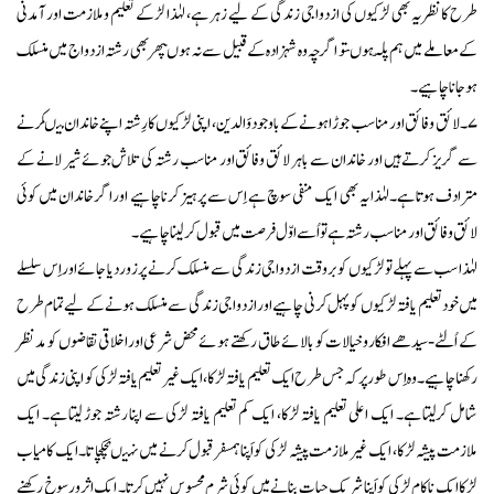
طرح کانظریہ بھی لڑکیوں کی ازدواجی زندگی کے لیے زہر ہے، لہٰذا لڑکے تعلیم وملازمت اور آمدنی
کے معاملے میں ہم پلّہ ہوںتو اگرچہ وہ شہزادہ کے قبیل سے نہ ہوںپھر بھی رشتہ ازدواج میں منسلک
ہوجانا چاہیے۔
۷۔ لائق وفائق اور مناسب جوڑا ہونے کے باوجودوَالدین، اپنی لڑکیوں کارِشتہ اپنےخاندان میںکرنے
سے گریز کرتے ہیں اور خاندان سے باہر لائق وفائق اور مناسب رشتہ کی تلاش جوئے شیر لانے کے
مترادف ہوتا ہے۔لہٰذایہ بھی ایک منفی سوچ ہے اِس سے پرہیز کرناچاہیے اوراگر خاندان میں کوئی
لائق وفائق اور مناسب رشتہ ہے تو اُسے اوّل فرصت میں قبول کرلینا چاہیے۔
لہٰذا سب سے پہلے تولڑکیوں کو بروقت ازدواجی زندگی سے منسلک کرنے پرزور دیا جائے اوراِس سلسلے
میں خودتعلیم یافتہ لڑکیوں کوپہل کرنی چاہیےاور ازدواجی زندگی سے منسلک ہونے کے لیےتمام طرح
کے اُلٹے-سیدھے افکاروخیالات کو بالائے طاق رکھتے ہوئےمحض شرعی اوراخلاقی تقاضوں کو مدنظر
رکھنا چاہیے۔وہ اِس طورپر کہ جس طرح ایک تعلیم یافتہ لڑکا،ایک غیرتعلیم یافتہ لڑکی کو اپنی زندگی میں
شامل کرلیتا ہے۔ ایک اعلی تعلیم یافتہ لڑکا، ایک کم تعلیم یافتہ لڑکی سے اپنا رشتہ جوڑ لیتا ہے۔ ایک
ملازمت پیشہ لڑکا، ایک غیرملازمت پیشہ لڑکی کو اَپنا ہمسفر قبول کرنے میں نہیںہچکچاتا۔ ایک کامیاب
لڑکاایک ناکام لڑکی کو اَپنا شریک حیات بنانے میں کوئی شرم محسوس نہیں کرتا۔ ایک اثرورسوخ رکھنے