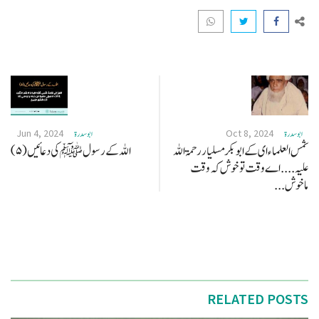
Jun 4, 2024
Oct 8, 2024
ابو سدرة
ابو سدرة
شمس العلماء ای کے ابو بکر مسلیار رحمۃ اللہ
اللہ کے رسول ﷺکی دعائیں (۵)
علیہ .... اے وقت تو خوش کہ وقت
ماخوش...
RELATED POSTS