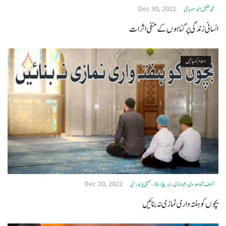
Dec 30, 2022
محمد طفیل احمد مصباحی
انسانی زندگی پر گناہوں کے منفی اثرات
اسلام کو جانیں
Dec 20, 2022
آصف شاہ ھدوی، بھیونڈی ریسرچ اسکالر، ممبئی یونیورسٹی
بچوں کو ہفتہ واری نمازی نہ بنائیں