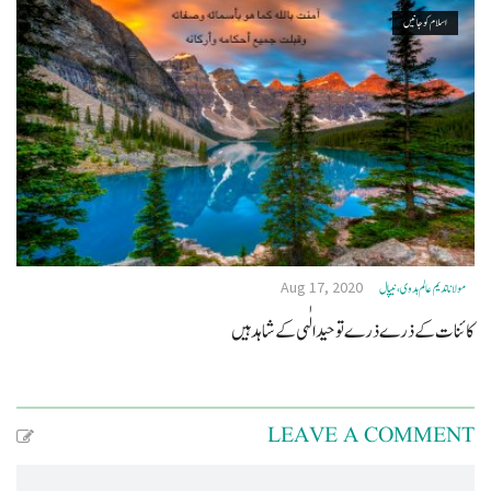
اسلام کو جانیں
Aug 17, 2020
مولانا ندیم عالم ہدوی، نيپال
کائنات کے ذرے ذرے توحید الٰہی کے شاہد ہیں‎
LEAVE A COMMENT