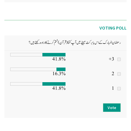
VOTING POLL
رمضان المبارک کے اس بابرکت مہینے میں آپ کتنا (قرآن) ختم کرنے کا ارادہ رکھتے ہیں؟
41.8%
3+
16.3%
2
41.8%
1
Vote