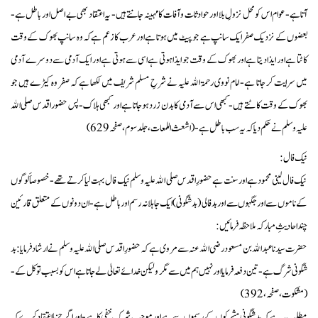
آتا ہے- عوام اس کو محل نزولِ بلا اور حوادثات و آفات کا مہینہ جانتے ہیں- یہ اعتقاد بھی بے اصل اور باطل ہے-
بعضوں کے نزدیک صفر ایک سانپ ہے جو پیٹ میں ہوتا ہے اور عرب کا زعم ہے کہ وہ سانپ بھوک کے وقت
کاٹتا ہے اور ایذا دیتا ہے اور بھوک کے وقت جو ایذا ہوتی ہے اسی سے ہوتی ہے اور ایک آدمی سے دوسرے آدمی
میں سرایت کر جاتا ہے- امام نووی رحمۃ الله علیہ نے شرحِ مسلم شریف میں لکھا ہے کہ صفر وہ کیڑے ہیں جو
بھوک کے وقت کاٹتے ہیں- کبھی اس سے آدمی کا بدن زرد ہو جاتا ہے اور کبھی ہلاک- پس حضور اقدس صلی الله
علیہ وسلم نے حکم دیا کہ یہ سب باطل ہے- ( اشعت اللمعات، جلد سوم، صفحہ 629)
نیک فال:
نیک فال لینی محمود ہے اور سنت ہے حضورِ اقدس صلی الله علیہ وسلم نیک فال بہت لیا کرتے تھے- خصوصاََ لوگوں
کے ناموں سے اور جگہوں سے اور بد فالی (بد شگونی) ایک جاہلانہ رسم اور باطل ہے- ان دونوں کے متعلق قارئین
چند احادیثِ مبارکہ ملاحظہ فرمائیں:
حضرت سیدنا عبد الله بن مسعود رضی الله عنہ سے مروی ہے کہ حضورِ اقدس صلی الله علیہ وسلم نے ارشاد فرمایا: بد
شگونی شرگ ہے- تین دفعہ فرمایا اور نہیں ہم میں سے مگر و لیکن خدائے تعالیٰ لے جاتا ہے اس کو بسبب توکل کے-
( مشکوت، صفحہ، 392)
مطلب یہ ہے کہ بد شگونی مشرکوں کے رسموں سے ہے اور موجب شرک خفی کا ہے- اور اگر جزما اعتقاد کرے کہ