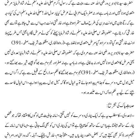
حضرتِ سیدنا ابو ہریرہ رضی الله عنہ سے روایت ہے کہ رسولِ اکرم صلی الله علیہ وسلم نے ارشاد فرمایا: مرض
متعدی ہونا نہیں اور نہ ہامہ ہے اور نہ صفر، ایک اعرابی نے عرض کیا یارسول الله! صلی الله علیہ وسلم اس کی کیا وجہ
ہے کہ ریگستان میں اونٹ ہرن کی طرح صاف ستھرا ہوتا ہے اور خارشتی اونٹ جب اس سے مل جاتا ہے تو اسے بھی
خارشی کر دیتا ہے- حضورِ اقدس صلی الله علیہ وسلم نے ارشاد فرمایا: پہلے کو کسی نے مرض لگا دیا یعنی جس طرح پہلا
اونٹ خارشتی ہو گیا تو دوسرا ہوگیا مرض متعدی ہونا غلط ہے- (رواہ البخاری، مشکوت شریف، صفحہ،391)
حضرت سیدنا ابو ہریرہ رضی الله عنہ سے مروی ہے کہ حضورِ اقدس صلی الله علیہ وسلم نے ارشاد فرمایا: عدوی نہیں
یعنی مرض کا متعدی ہونا نہیں اور نہ بد فالی ہے اور نہ ہامیہ ہے نہ صفر اور مجزوم سے بھاگو جیسے شیر سے بھاگتے ہو-
(رواہ البخاری، مشکوت شریف، صفحہ، 391) مجزوم سے بھاگنے کا حکم سد ذرائع کے قبیل سے ہے کہ اگر اس سے
میل جول میں دوسرے کو جذام پیدا ہو جائے تو یہ خیال ہوگا کہ میل جول سے پیدا ہوا ہے- اس خیال فاسد سے
بچنے کے لیے یہ حکم ہوا کہ اس سے علیحدہ رہو-
حدیثِ پاک کی تشریح:
،،لا عدوی،، کا مطلب یہ ہے کہ ایک بیماری دوسرے کو نہیں لگتی- زمانہ جاہلیت میں لوگوں کا اعتقاد تھا کہ جو شخص
بیمار کے ساتھ بیٹھتا ہے یا اس کے ساتھ کھاتا پیتا ہے تو اس کی بیماری اس کو بھی لگ جاتی ہے- ایسا ہی اس زمانہ کے
حکیم اور ڈاکٹر بھی کہتے ہیں کہ بعض متعدد بیماریاں ہیں- مثلاً جذام، خارش، چیچک، آبلہ، گندہ دہنی اور امراضِ