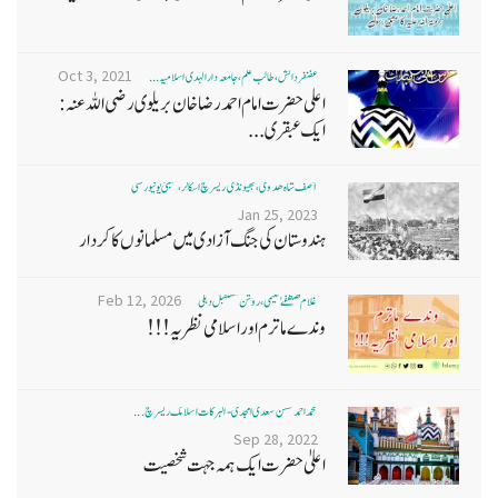
Oct 3, 2021
غضنفر دانش، طالب علم، جامعہ دارالہدی اسلامیہ ...
اعلی حضرت امام احمد رضا خان بریلوی رضی اللہ عنہ:
ایک عبقری...
آصف شاہ ھدوی، بھیونڈی ریسرچ اسکالر، ممبئی یونیورسٹی
Jan 25, 2023
ہندوستان کی جنگ آزادی میں مسلمانوں کا کردار
Feb 12, 2026
غلام مصطفےٰ نعیمی، روشن مستقبل دہلی
وندے ماترم اور اسلامی نظریہ!!!
محمد احمد حسن سعدی امجدی - البرکات اسلامک ریسرچ ...
Sep 28, 2022
اعلیٰ حضرت ایک ہمہ جہت شخصیت