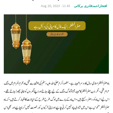
v
Aug 20, 2023 - 11:43
افتخاراحمدقادری برکاتی
i
g
a
t
i
o
n
ماہ صفر المظفر اسلامی سال کا دوسرا مہینہ ہے- حضور اکرم صلی الله علیہ وسلم کی بعثت سے قبل ماہ محرم الحرام میں جنگ
حرام تھی- مگر جب صفر المظفر کا مہینہ آتا تو لوگ جنگ کے لیے چلے جاتے اور اپنے گھروں کو خالی چھوڑ جاتے تھے-
اس لیے اس ماہ کو ،،صفر،، کہتے ہیں- اس ماہ کے بارے میں لوگ طرح طرح کے خیالات کا اظہار کرتے ہیں- کہ ماہ
صفر المظفر منحوس ہے اس میں شادی بیاہ نہیں کرنی چاہیے اور اپنی لڑکیوں کو رخصت نہیں کرنا چاہیے اور بھی اس