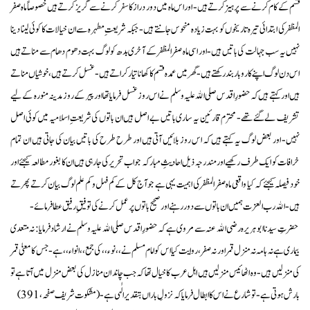
قسم کے کام کرنے سے پرہیز کرتے ہیں- اور اس ماہ میں دور دراز کا سفر کرنے سے گریز کرتے ہیں خصوصاً ماہ صفر
المظفر کی ابتدائی تیرہ تاریخوں کو بہت زیادہ منحوس جانتے ہیں- جبکہ شریعتِ مطہرہ سے ان خیالات کا کوئی لینا دینا
نہیں یہ سب جہالت کی باتیں ہیں- اور اسی ماہ صفر المظفر کے آخری بدھ کو لوگ بہت دھوم دھام سے مناتے ہیں
اس دن لوگ اپنے کاروبار بند رکھتے ہیں- گھر میں عمدہ قسم کا کھانا تیار کراتے ہیں- غسل کرتے ہیں، خوشیاں مناتے
ہیں اور کہتے ہیں کہ حضورِ اقدس صلی الله علیہ وسلم نے اس روز غسل فرمایا تھا اور پیر کے روز مدینہ منورہ کے لیے
تشریف لے گئے تھے- محترم قارئین یہ ساری باتیں بے اصل ہیں ان باتوں کی شریعتِ اسلامیہ میں کوئی اصل
نہیں- اور بعض لوگ یہ کہتے ہیں کہ اس روز بلائیں آتی ہیں اور طرح طرح کی باتیں بیان کی جاتی ہیں ان تمام
خرافات کو ایک طرف رکھیے اور مندرجہ ذیل احادیثِ مبارکہ جو اب تحریر کی جارہی ہیں ان کا بغور مطالعہ کیجئے اور
خود فیصلہ کیجئے کہ کیا واقعی ماہ صفر المظفر کی اہمیت یہی ہے جو آج کل کے کم فہل و کم علم لوگ بیان کرتے پھرتے
ہیں- الله رب العزت ہمیں ان باتوں سے دور رہنے اور صحیح باتوں پر عمل کرنے کی توفیقِ رفیق عطا فرمائے-
حضرتِ سیدنا ابو ہریرہ رضی الله عنہ سے مروی ہے کہ حضورِ اقدس صلی الله علیہ وسلم نے ارشاد فرمایا: نہ متعدی
بیماری ہے نہ ہامہ نہ منزل قمر اور نہ صفر، روایت کیا اس کو امام مسلم نے ،،نوء،، کی جمع ،،انواء،، ہے- جس کا معنیٰ قمر
کی منزلیں ہیں- وہ اٹھائیس منزلیں ہیں اہل عرب کا خیال تھا کہ جب چاند ان منازل کی بعض منزل میں آتا ہے تو
بارش ہوتی ہے- تو شارع نے اس کا ابطال فرمایا کہ نزولِ باراں بتقدیر الٰہی ہے- (مشکوت شریف صفحہ، 391)