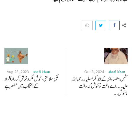
Aug 23, 2023
Oct 8, 2024
shafi khan
shafi khan
شمس العلماء ای کے ابو بکر مسلیار رحمۃ اللہ
ملکی سلامتی، خوش فکر وخوش کردار اَفراد
علیہ .... اے وقت تو خوش کہ وقت
کے انتخاب میں مضمر ہے
ماخوش...