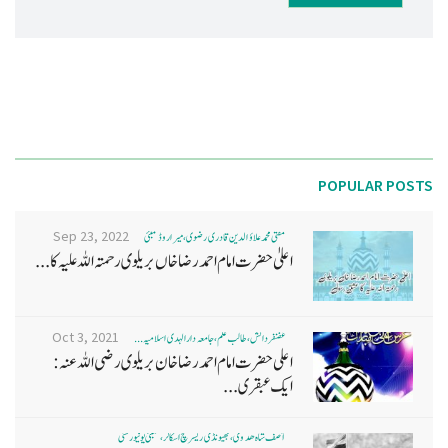
POPULAR POSTS
Sep 23, 2022
مفتی محمد علاؤ الدین قادری رضوی ، میرا روڈ ممبئی
اعلیٰ حضرت امام احمد رضا خاں بر یلو ی رحمتہ اللہ علیہ کا...
Oct 3, 2021
غضنفر دانش، طالب علم، جامعہ دارالہدی اسلامیہ ...
اعلی حضرت امام احمد رضا خان بریلوی رضی اللہ عنہ:
ایک عبقری...
آصف شاہ ھدوی، بھیونڈی ریسرچ اسکالر، ممبئی یونیورسٹی