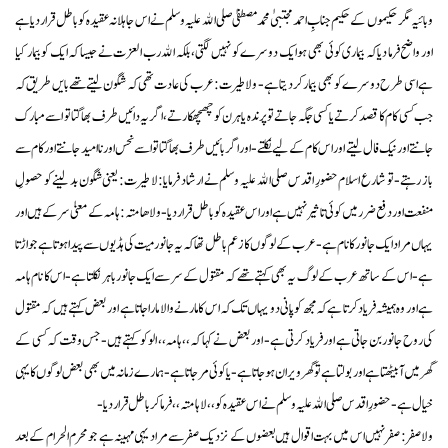
وبائیہ مگر حکیموں کے حکیم جنابِ احمد مجتبیٰ محمد مصطفیٰ صلی الله علیہ وسلم نے اس جاہلانہ عقیدہ کو باطل قرار دیا ہے
اور واضح فرما دیا کہ بیماری کوئی بھی ہو ایک دوسرے کو نہیں لگتی، بلکہ الله رب العزت نے جیسا کہ ایک کو بیمار کیا
ہے اسی طرح دوسرے کو بھی بیمار کر دیتا ہے- ولا طیرت: عرب کی عادت تھی کہ شگون لیتے تھے بایں طریق کہ
جب کسی کام کا قصد کرتے یا کسی جگہ جاتے تو پرندہ یا ہرن کو چھچھکارتے، اگر یہ دائیں طرف بھاگتا تو اسے مبارک
جانتے اور نیک فال لیتے اور اس کام کے لیے نکلتے- اور اگر بائیں طرف بھاگتا تو اسے نحس اور ناامید جانتے اور کام سے
باز رہتے- تو شارع اسلام حضورِ اقدس صلی الله علیہ وسلم نے ارشاد فرمایا: لا طیرت: یعنی شگون بد لینے کو حصولِ
منفعت اور دفع ضرر میں کوئی تاثیر نہیں ہے اور اس عقیدہ کو باطل قرار دیا- ولا ھامتہ: ہامہ کے معنیٰ سر کے ہیں اور
یہاں مراد ایک جانور کا نام ہے- عرب کے لوگوں کا زعم باطل تھا کہ یہ جانور میت کی ہڈیوں سے پیدا ہوتا ہے جو اڑتا
ہے- اس کے ساتھ عرب کے لوگ یہ بھی کہتے تھے کہ مقتول کے سر سے ایک جانور باہر نکلتا ہے- اس کا نام ہامہ
ہے اور وہ ہمیشہ فریاد کرتا ہے کہ مجھ کو پانی دو یہاں تک کہ اس کا مارنے والا مارا جاتا ہے اور بعض کہتے ہیں کہ مقتول
کی روح جانور بن جاتی ہے اور فریاد کرتی ہے- اور بعض نے کہا کہ ،،ہامہ،، الو کو کہتے ہیں- جس وقت کہ کسی کے
گھر میں آ بیٹھتا ہے اور بولتا ہے تو گھر ویران ہو جاتا ہے- یا کوئی مر جاتا ہے- ہمارے زمانہ میں بھی بعض لوگوں کا یہی
خیال ہے- حضورِ اقدس صلی الله علیہ وسلم نے اس عقیدہ کو ،،لا ہامتہ،، فرما کر باطل قرار دیا-
ولا صفر: صفر نہیں اس میں بہت اقوال ہیں بعضوں کے نزدیک صفر سے مراد یہی مہینہ ہے جو محرم الحرام کے بعد