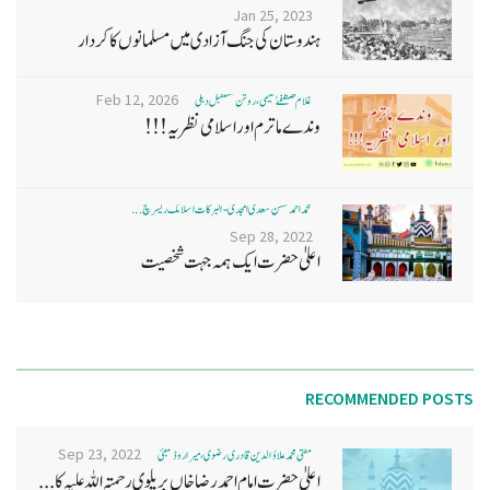
Jan 25, 2023
ہندوستان کی جنگ آزادی میں مسلمانوں کا کردار
Feb 12, 2026
غلام مصطفےٰ نعیمی، روشن مستقبل دہلی
وندے ماترم اور اسلامی نظریہ!!!
محمد احمد حسن سعدی امجدی - البرکات اسلامک ریسرچ ...
Sep 28, 2022
اعلیٰ حضرت ایک ہمہ جہت شخصیت
RECOMMENDED POSTS
Sep 23, 2022
مفتی محمد علاؤ الدین قادری رضوی ، میرا روڈ ممبئی
اعلیٰ حضرت امام احمد رضا خاں بر یلو ی رحمتہ اللہ علیہ کا...