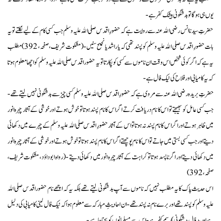
یوں ہی ہوگا تو بد شگونی بیشک کفر ہے-
حضرتِ سیدنا انس رضی الله عنہ سے روایت ہے کہ حضورِ اقدس صلی الله علیہ وسلم جب کسی کام کے لیے نکلتے تو یہ
بات حضورِ اقدس صلی الله علیہ وسلم کو پسند تھی کہ یا راشد یا نجیح سنیں- (مشکوت شریف، صفحہ، 392) مطلب
یہ ہے کہ اگر کوئی شخص اس وقت ان ناموں سے کسی کو پکارتا تو یہ حضور اقدس صلی الله علیہ وسلم کو اچھا معلوم ہوتا
کہ یہ کامیابی اور فلاح کی نیک فال ہے-
حضرتِ بریدہ رضی الله عنہ سے مروی ہے کہ حضورِ اقدس صلی الله علیہ وسلم کسی چیز سے بد شگونی نہیں لیتے تھے-
جب کسی عامل کو بھیجتے تو اس کا نام دریافت کرتے اگر اس کا نام پسند ہوتا تو خوش ہوتے اور خوشی کے آثار چہرہ انور
میں ظاہر ہوتے اور اگر اس کا نام پسند نہ ہوتا تو اس کے آثار حضورِ اقدس صلی الله علیہ وسلم کے چہرے میں دکھائی
دیتے اور جب کسی بستی میں جاتے تو اس کا نام پوچھتے اگر اس کا نام پسند ہوتا تو خوش ہوتے اور خوشی کے آثار چہرہ انور
میں دکھائی دیتے اور اگر ناپسد ہوتا تو کراہت کے آثار چہرہ انور میں دکھائی دیتے -( رواہ ابو داؤد، مشکوت شریف،
صفحہ، 392)
اس حدیث پاک کا یہ مطلب نہیں کہ ناموں سے آپ بد شگونی لیتے تھے بلکہ یہ کہ اچھے نام حضور اقدس صلی الله
علیہ وسلم کو پسند تھے اور برے نام نہ پسند تھے- ان احادیثِ مبارکہ سے معلوم ہوا کہ نیک فال لینی کامیابی کی دلیل
ہے اور بد فال بد شگونی) رسم کفر ہے- اس سے مسلمانوں کو بچنا چاہیے-