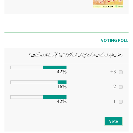
VOTING POLL
رمضان المبارک کے اس بابرکت مہینے میں آپ کتنا (قرآن) ختم کرنے کا ارادہ رکھتے ہیں؟
42%
3+
16%
2
42%
1
Vote