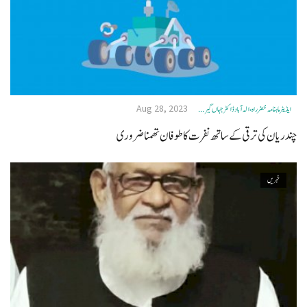
Aug 28, 2023
ایڈیٹر ماہنامہ خضرراہ، الہ آباد ڈاکٹر جہاں گیر ...
چندریان کی ترقی کے ساتھ نفرت کا طوفان تھمنا ضروری
خبریں