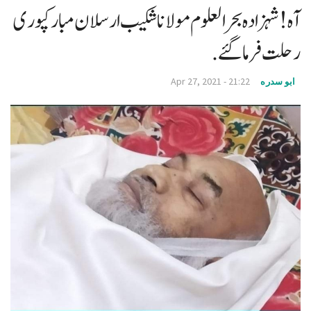
آہ! شہزادہ بحر العلوم مولانا شکیب ارسلان مبارکپوری
v
i
رحلت فر ما گئے.
g
a
Apr 27, 2021 - 21:22
ابو سدره
t
i
o
n