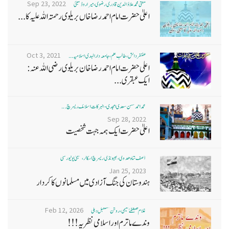
Sep 23, 2022
مفتی محمد علاؤ الدین قادری رضوی ، میرا روڈ ممبئی
اعلیٰ حضرت امام احمد رضا خاں بر یلو ی رحمتہ اللہ علیہ کا...
Oct 3, 2021
غضنفر دانش، طالب علم، جامعہ دارالہدی اسلامیہ ...
اعلی حضرت امام احمد رضا خان بریلوی رضی اللہ عنہ:
ایک عبقری...
محمد احمد حسن سعدی امجدی - البرکات اسلامک ریسرچ ...
Sep 28, 2022
اعلیٰ حضرت ایک ہمہ جہت شخصیت
آصف شاہ ھدوی، بھیونڈی ریسرچ اسکالر، ممبئی یونیورسٹی
Jan 25, 2023
ہندوستان کی جنگ آزادی میں مسلمانوں کا کردار
Feb 12, 2026
غلام مصطفےٰ نعیمی، روشن مستقبل دہلی
وندے ماترم اور اسلامی نظریہ!!!