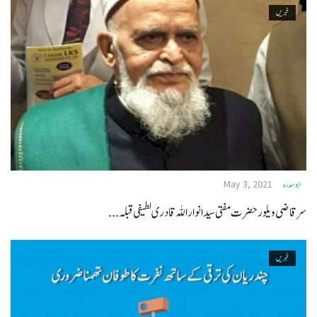
خبریں
May 3, 2021
ابو سدره
سر قاضی ویلورحضرت مفتی سید انوار اللہ قادری لطیفی قبلہ...
خبریں