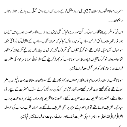
حضرت مولانا شکیب ارسلان 27 اپریل بروز منگل نو بجے رات میں اپنے خالق حقیقی سے جا ملے۔ انا للہ وانا الیہ
راجعون۔۔۔
اس خبر کو سنکر بے پناہ تکلیف ہوئی اور قلبی صدمہ پہونچاکہ کتنی تیزی سے ہمارے علماء رخصت ہورہے ہیں آج ہی
بعد نماز ظہر علامہ عاشق الرحمن صاحب کو سپرد خاک کیا گیا کہ مولانا شکیب صاحب کے انتقال کی خبر آگئ جبکہ
موصوف ابھی ٹھیک ٹھاک تھے، شوگر کی تکلیف تھی مگر ایسی نہیں کہ نوبت یہاں تک پہونچے مگر جو اللہ کو منظور
تھا ہوا، دودن شوگر کی تکلیف زیادہ رہی اور مولانا سب کو چھوڑ کر چلے گئے اللہ تعالیٰ مولانا مرحوم کی مغفرت
فرمائے اور پسماندگان کو صبر جمیل عطا فرمائے آمین
مولانا شکیب ارسلان شاندار عالم قادر الکلام مصنف اور بہتر نقاد تھے انکے مضامین اور مقالات بہت وقیع اور پرمغز
ہوتے تھے جو کچھ لکھتے بہت ٹھوس لکھتے اور اظہار حق میں کسی کی پرواہ نہیں کرتے مسلک اعلحضرت کے سچے داعی
وحامی تھے، حضور تاج الشریعہ سے بہت عقیدت رکھتے، حضور تاج الشریعہ چند سالوں پہلے میری دعوت پر جب
مبارکپور تشریف لائے تھے تو بحر العلوم کے مزار پر بھی تشریف لے گئے اور مولانا شکیب صاحب کی حوصلہ
افزائی فرمائی اللہ تعالیٰ مولانا مرحوم کی مغفرت فرمائے اور اور انکے درجات بلند فرمائے آمین ثم آمین