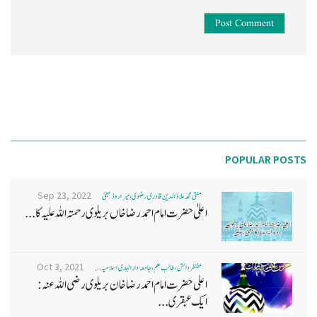
Post Comment
POPULAR POSTS
Sep 23, 2022
مفتی محمد علاؤ الدین قادری رضوی ، میرا روڈ ممبئی
اعلیٰ حضرت امام احمد رضا خاں بر یلو ی رحمتہ اللہ علیہ کا...
Oct 3, 2021
غضنفر دانش، طالب علم، جامعہ دارالہدی اسلامیہ ...
اعلی حضرت امام احمد رضا خان بریلوی رضی اللہ عنہ:
ایک عبقری...