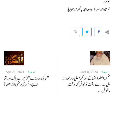
سوگوار
شمشاد احمد مصباحی جامعہ امجدیہ گھوسی مئو یوپی
Apr 28, 2021
Oct 8, 2024
ابو سدرة
ابو سدرة
شمس العلماء ای کے ابو بکر مسلیار رحمۃ اللہ
"عالمی مدر ڈے" (سيرت پاک سیدتنا
علیہ .... اے وقت تو خوش کہ وقت
خدیجۃ الکبریٰ رضی اللہ عنہا)
ماخوش...