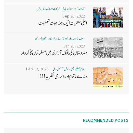
محمد احمد حسن سعدی امجدی - البرکات اسلامک ریسرچ ...
Sep 28, 2022
اعلیٰ حضرت ایک ہمہ جہت شخصیت
آصف شاہ ھدوی، بھیونڈی ریسرچ اسکالر، ممبئی یونیورسٹی
Jan 25, 2023
ہندوستان کی جنگ آزادی میں مسلمانوں کا کردار
Feb 12, 2026
غلام مصطفےٰ نعیمی، روشن مستقبل دہلی
وندے ماترم اور اسلامی نظریہ!!!
RECOMMENDED POSTS