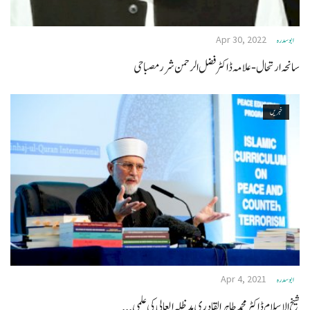
Apr 30, 2022
ابو سدره
سانحہ ارتحال- علامہ ڈاکٹر فضل الرحمن شرر مصباحی
خبریں
Apr 4, 2021
ابو سدره
شیخ الاسلام ڈاکٹر محمد طاہرالقادری مدظلہ العالی کی علمی...