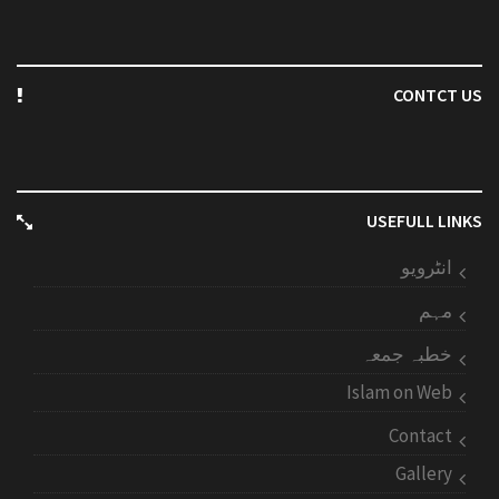
CONTCT US
USEFULL LINKS
انٹرویو
مہم
خطبہ جمعہ
Islam on Web
Contact
Gallery