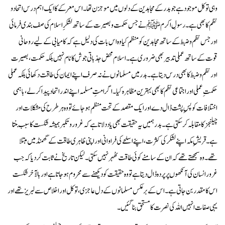
وہی توکل موجود ہے جو بدر کے مجاہدین کے دلوں میں موجزن تھا۔ اس معرکے کا ایک اہم درس اتحاد و
نظم کا بھی ہے۔ رسولِ اکرم ﷺ نے جس حکمت و بصیرت کے ساتھ لشکرِ اسلام کی صف بندی فرمائی
اور جس نظم و ضبط کے ساتھ مجاہدین کو منظم کیا وہ اس بات کی دلیل ہے کہ کامیابی کے لیے روحانی
قوت کے ساتھ عملی تدبیر بھی ضروری ہے۔ اسلام محض جذباتی جوش کا نام نہیں بلکہ حکمت، بصیرت
اور نظم و ضبط کا بھی درس دیتا ہے۔ بدر میں مسلمانوں نے نہ صرف اپنے ایمان کی طاقت دکھائی بلکہ عملی
حکمتِ عملی اور اجتماعی نظم کا بھی بہترین مظاہرہ کیا۔ اگر امتِ مسلمہ اپنے اندر اتحاد پیدا کر لے، باہمی
اختلافات کو پسِ پشت ڈال دے اور ایک مقصد کے تحت منظم ہو جائے تو وہ ہر طرح کی مشکلات اور
چیلنجز کا مقابلہ کر سکتی ہے۔ بدر ہمیں یہ حقیقت بھی یاد دلاتا ہے کہ غرور و تکبر ہمیشہ شکست کا سبب بنتا
ہے۔ قریشِ مکہ اپنے لشکر کی کثرت، اپنے اسلحے کی فراوانی اور اپنی ظاہری طاقت کے گھمنڈ میں مبتلا
تھے۔ وہ سمجھتے تھے کہ ان کے سامنے کوئی طاقت ٹھہر نہیں سکتی۔ لیکن تاریخ نے ثابت کر دیا کہ جب
غرور انسان کی آنکھوں پر پردہ ڈال دیتا ہے تو وہ حقیقت کو دیکھنے سے محروم ہو جاتا ہے اور بالآخر شکست
اس کا مقدر بن جاتی ہے۔ اس کے برعکس مسلمانوں کے دل عاجزی، توکل اور اخلاص سے لبریز تھے اور
یہی صفات انہیں اللہ کی نصرت کا مستحق بنا گئیں۔