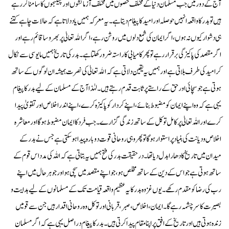
آج کے دور میں جب مسلمان دنیا کے مختلف حصوں میں مختلف آزمائشوں اور چیلنجوں کا سامنا کر رہے
ہیں تو بدر کا واقعہ انہیں حوصلہ اور امید کا پیغام دیتا ہے۔ یہ معرکہ ہمیں یاد دلاتا ہے کہ حالات چاہے کتنے
ہی دشوار کیوں نہ ہوں، اگر ایمان کی شمع دلوں میں روشن رہے، اگر الله تعالیٰ پر بھروسا قائم رہے اور
اگر مقصد کی پاکیزگی برقرار رہے تو پھر کامیابی کا راستہ ضرور کھلتا ہے۔ بدر کی تاریخ ہمیں مایوسی سے نکال
کر امید کی طرف بلاتی ہے اور ہمیں یہ یقین دلاتی ہے کہ الله تعالیٰ کی نصرت ہمیشہ ان لوگوں کے ساتھ
ہوتی ہے جو سچائی اور حق کے راستے پر ثابت قدم رہتے ہیں۔ لہٰذا آج کے مسلمان کے لیے بدر کا پیغام
یہی ہے کہ وہ اپنے ایمان کو مضبوط بنائے، اپنے کردار کو پاکیزہ کرے، اپنے اندر اخلاص اور تقویٰ پیدا
کرے اور اللہ تعالیٰ پر کامل توکل کے ساتھ زندگی گزارے۔ جب فرد کا ایمان مضبوط ہوگا اور معاشرہ
اخلاص و دیانت کی بنیاد پر استوار ہوگا تو پھر وہی روحانی قوت دوبارہ پیدا ہو سکتی ہے جس نے بدر کے
میدان میں تاریخ کا دھارا بدل دیا تھا۔ درحقیقت بدر کی فتح ہمیں یہ بتاتی ہے کہ اللہ کی مدد اس قوم کے
ساتھ ہوتی ہے جو اس کے دین کے ساتھ مخلص ہو، جو اپنے مقصد میں سچی ہو اور جو ہر حال میں اپنے
رب کی رضا کو مقدم رکھے۔ یوں غزوہ بدر کا یہ عظیم واقعہ قیامت تک کے مسلمانوں کے لیے ہدایت و
بصیرت کا سر چشمہ رہے گا۔ ایمان، اخلاص، صبر، قربانی اور توکل وہ روحانی اقدار ہیں جن سے قومیں
زندہ ہوتی ہیں اور تاریخ کے افق پر اپنا مقام پیدا کرتی ہیں۔ بدر کا پیغام دراصل یہی ہے کہ اگر مسلمان