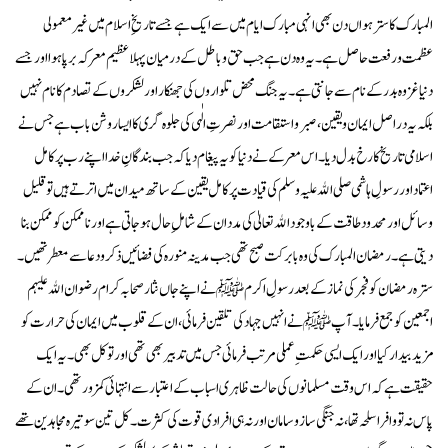
المبارک کا سترہواں دن بھی انہی مبارک ایام میں سے ایک ہے جسے تاریخِ اسلام میں غیر معمولی
عظمت و رفعت حاصل ہے۔ یہ وہ دن ہے جب حق و باطل کے درمیان پہلا عظیم معرکہ برپا ہوا اور جسے
دنیا غزوہ بدر کے نام سے جانتی ہے۔ یہ جنگ محض تلواروں کی جھنکار اور لشکروں کے تصادم کا نام نہیں
بلکہ یہ دراصل ایمان و یقین، صبر و استقامت اور نصرتِ الٰہی کی جلوہ گری کا ایسا روشن باب ہے جس نے
اسلامی تاریخ کا رخ بدل دیا۔ اس معرکے نے دنیا کو یہ پیغام دیا کہ جب بندگانِ خدا اپنے رب پر کامل
اعتماد اور رسولِ ہاشمی صلی الله علیہ وسلم کی قیادت پر کامل یقین کے ساتھ میدان میں اترتے ہیں تو قلیل
وسائل اور محدود طاقت کے باوجود الله تعالیٰ کی مدد ان کے شاملِ حال ہو جاتی ہے اور ناممکن کو ممکن بنا
دیتی ہے۔ رمضان المبارک کی وہ بابرکت صبح تھی جب مدینہ منورہ کی فضائیں ذکر و دعا سے معطر تھیں۔
سترہ رمضان کو فجر کی نماز کے بعد رسولِ اکرم ﷺ نے اپنے جاں نثار صحابہ کرام رضوان الله علیہم
اجمعین کو جمع فرمایا۔ آپ ﷺ نے انہیں جہاد کی تلقین فرمائی، ان کے قلوب میں ایمان کی حرارت کو
مزید بیدار کیا اور ایک ایسی حکمتِ عملی مرتب فرمائی جس میں تدبیر بھی تھی اور توکل بھی۔ یہ ایک
حقیقت ہے کہ اس وقت مسلمانوں کی حالت ظاہری اسباب کے اعتبار سے انتہائی کمزور تھی۔ ان کے
پاس نہ تو وافر اسلحہ تھا، نہ جنگی ساز و سامان اور نہ ہی افرادی قوت کی کثرت۔ کل تین سو تیرہ مجاہدین تھے