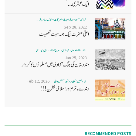
ایک عبقری...
محمد احمد حسن سعدی امجدی - البرکات اسلامک ریسرچ ...
Sep 28, 2022
اعلیٰ حضرت ایک ہمہ جہت شخصیت
آصف شاہ ھدوی، بھیونڈی ریسرچ اسکالر، ممبئی یونیورسٹی
Jan 25, 2023
ہندوستان کی جنگ آزادی میں مسلمانوں کا کردار
Feb 12, 2026
غلام مصطفےٰ نعیمی، روشن مستقبل دہلی
وندے ماترم اور اسلامی نظریہ!!!
RECOMMENDED POSTS