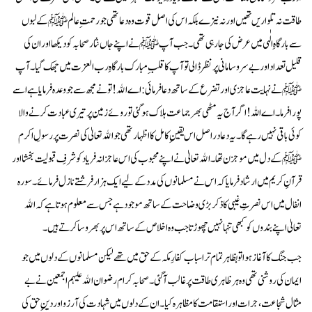
طاقت نہ تلواریں تھیں اور نہ نیزے بلکہ اس کی اصل قوت وہ دعا تھی جو رحمتِ عالم ﷺ کے لبوں
سے بارگاہِ الٰہی میں عرض کی جا رہی تھی۔ جب آپ ﷺ نے اپنے جاں نثار صحابہ کو دیکھا اور ان کی
قلیل تعداد اور بے سروسامانی پر نظر ڈالی تو آپ کا قلبِ مبارک بارگاہِ رب العزت میں جھک گیا۔ آپ
ﷺ نے نہایت عاجزی اور تضرع کے ساتھ دعا فرمائی: اے الله! تو نے مجھ سے جو وعدہ فرمایا ہے اسے
پورا فرما۔ اے اللہ! اگر آج یہ مٹھی بھر جماعت ہلاک ہو گئی تو روئے زمین پر تیری عبادت کرنے والا
کوئی باقی نہیں رہے گا۔ یہ دعا دراصل اس یقینِ کامل کا اظہار تھی جو الله تعالیٰ کی نصرت پر رسولِ اکرم
ﷺ کے دل میں موجزن تھا۔ الله تعالیٰ نے اپنے محبوب کی اس عاجزانہ فریاد کو شرفِ قبولیت بخشا اور
قرآنِ کریم میں ارشاد فرمایا کہ اس نے مسلمانوں کی مدد کے لیے ایک ہزار فرشتے نازل فرمائے۔ سورہ
انفال میں اس نصرتِ غیبی کا ذکر بڑی وضاحت کے ساتھ موجود ہے جس سے معلوم ہوتا ہے کہ الله
تعالیٰ اپنے بندوں کو کبھی تنہا نہیں چھوڑتا جب وہ اخلاص کے ساتھ اس پر بھروسا کرتے ہیں۔
جب جنگ کا آغاز ہوا تو بظاہر تمام تر اسباب کفارِ مکہ کے حق میں تھے لیکن مسلمانوں کے دلوں میں جو
ایمان کی روشنی تھی وہ ہر ظاہری طاقت پر غالب آ گئی۔ صحابہ کرام رضوان الله علیہم اجمعین نے بے
مثال شجاعت، جرات اور استقامت کا مظاہرہ کیا۔ ان کے دلوں میں شہادت کی آرزو اور دینِ حق کی