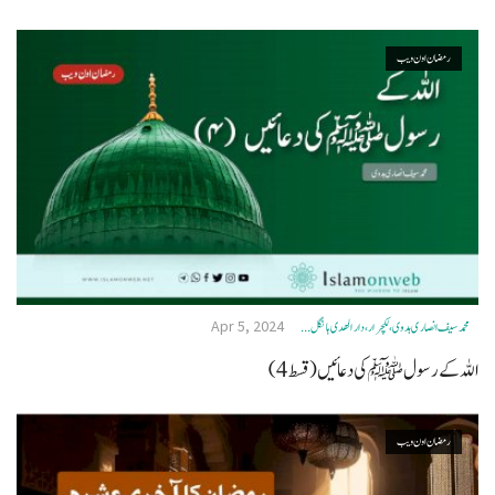
رمضان اون ويب
Apr 5, 2024
محمد سیف انصاری ہدوی، لکچرار، دار الھدی ہانگل ...
اللہ کے رسول ﷺکی دعائیں (قسط 4)
رمضان اون ويب