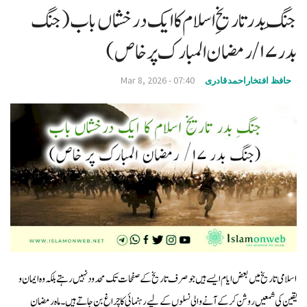
جنگِ بدر تاریخِ اسلام کا ایک درخشاں باب (جنگ
v
i
بدر ۱۷/ رمضان المبارک پر خاص)
g
a
Mar 8, 2026 - 07:40
حافظ افتخاراحمدقادری
t
i
o
n
اسلامی تاریخ میں بعض ایام ایسے ہیں جو صرف تاریخ کے صفحات تک محدود نہیں رہتے بلکہ وہ ایمان و
یقین کی شمعیں روشن کر کے آنے والی نسلوں کے لیے رہنمائی کا چراغ بن جاتے ہیں۔ ماہ رمضان