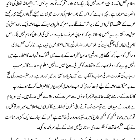
اسلام محض ایک مذہبی دعوت نہیں بلکہ ایک زندہ اور متحرک قوت ہے جس کے پیچھے الله تعالیٰ کی تائید
و نصرت موجود ہے۔ یہی وجہ ہے کہ اس کے بعد اسلام کی دعوت تیزی سے پھیلنے لگی اور دیکھتے ہی دیکھتے
عرب کے مختلف قبائل اس کے زیرِ اثر آنے لگے۔ یہ معرکہ اہلِ ایمان کے لیے ہمیشہ ایک زندہ سبق کی
حیثیت رکھتا ہے۔ یہ ہمیں یاد دلاتا ہے کہ کامیابی صرف اسباب و وسائل کی فراوانی کا نام نہیں بلکہ اصل
کامیابی ایمان کی پختگی، نیت کی اخلاص اور الله تعالیٰ پر کامل اعتماد میں پوشیدہ ہے۔ جو لوگ محض مادی
وسائل کو سب کچھ سمجھتے ہیں اور غیبی امداد یا معجزات کے بارے میں شکوک و شبہات کا شکار رہتے ہیں
انہیں چاہیے کہ وہ غزوہ بدر کے واقعات کو گہرائی سے پڑھیں۔ انہیں معلوم ہو جائے گا کہ مسبب
الاسباب کی قدرت انسانی حساب و کتاب سے کہیں زیادہ وسیع اور غیر محدود ہے۔ درحقیقت بدر کی فتح
نے یہ حقیقت ہمیشہ کے لیے ثبت کر دی کہ جب بندہ اپنی کمزوریوں کا اعتراف کرتے ہوئے ربِ
کائنات کے سامنے جھک جاتا ہے تو پھر آسمانوں سے نصرت کے دروازے کھل جاتے ہیں۔ یہی وہ پیغام
ہے جو بدر کے میدان سے قیامت تک آنے والی نسلوں کو ملتا رہے گا کہ ایمان، اخلاص، صبر اور توکل وہ
قوتیں ہیں جو ناممکن کو ممکن بنا دیتی ہیں۔ یہی وہ روحانی طاقت ہے جس کے سہارے ایک کمزور جماعت
نے ایک عظیم طاقت کو شکست دی اور تاریخ میں ہمیشہ کے لیے سربلند ہو گئی۔