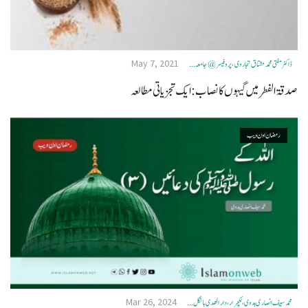
May 7, 2021
ڈاکٹر مفتی محمد مشتاق تجاروی، پروفیسر @ جامعہ ...
صدقۃ الفطرمیں گیہوں کا نصاب:ایک تجزیاتی مطالعہ
رمضان اون ويب
Mar 26, 2024
محمد سیف انصاری ہدوی، لکچرار، دار الھدی ہانگل ...