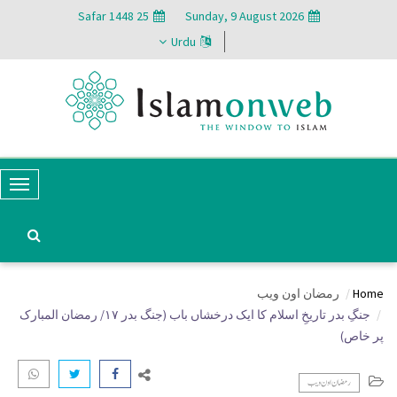
25 Safar 1448
Sunday, 9 August 2026
Urdu
T
o
g
g
Home
رمضان اون ويب
l
جنگِ بدر تاریخِ اسلام کا ایک درخشاں باب (جنگ بدر ۱۷/ رمضان المبارک
e
پر خاص)
N
رمضان اون ويب
a