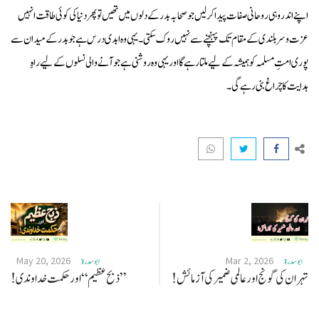
اپنے اندر وہی روحانی صفات پیدا کر لیں جو صحابہ بدر کے دلوں میں تھیں تو پھر دنیا کی کوئی طاقت انہیں
عزت و سربلندی کے مقام تک پہنچنے سے نہیں روک سکتی۔ یہی وہ ابدی درس ہے جو بدر کے میدان سے
پوری امتِ مسلمہ کو ہمیشہ کے لیے ملتا رہے گا اور یہی وہ روشنی ہے جو آنے والی نسلوں کے لیے راہِ
ہدایت کا چراغ بنی رہے گی۔
May 20, 2026
Mar 2, 2026
ابو سدرة
ابو سدرة
تہران کی گونج اور عالمی ضمیر کی آزمائش!
”ذبح عظیم“اور حکمت خداوندی!