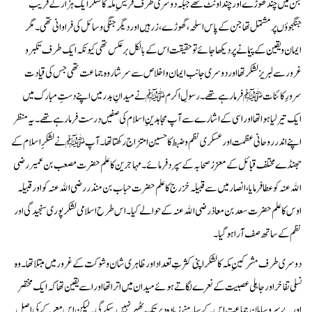
جن میں چند گھوڑے اور چند اونٹ تھے جبکہ دوسری طرف قریشِ مکہ کا لشکر ایک ہزار کے قریب
جنگجوؤں پر مشتمل تھا جن کے پاس اسلحہ، گھوڑے، زرہیں اور دیگر جنگی وسائل کی فراوانی تھی۔ مگر
ایمان و یقین کے پیمانے پر دیکھا جائے تو حقیقت اس کے بالکل برعکس تھی کیونکہ ایک طرف تکبر و
غرور سے لبریز لشکر تھا اور دوسری جانب ایمان و اخلاص سے سرشار وہ جماعت تھی جس کی قیادت
سرورِ کائنات ﷺ فرما رہے تھے۔ رسولِ اکرم ﷺ نے میدانِ بدر میں اپنے دستِ مبارک میں
ایک تیر لیا ہوا تھا اور اسی کے اشارے سے آپ مجاہدینِ اسلام کی صفیں درست فرما رہے تھے۔ یہ منظر
اپنے اندر روحانی عظمت اور عسکری نظم و ضبط کا حسین امتزاج رکھتا تھا۔ آپ ﷺ نے لشکرِ اسلام کے
جھنڈے مختلف قبائل کے معزز صحابہ کے سپرد فرمائے۔ مہاجرین کا علم حضرت مصعب بن عمیر رضی
الله عنہ کو عطا فرمایا، انصار میں سے قبیلہ خزرج کا علم حضرت حباب بن منذر رضی الله عنہ کو اور قبیلہ
اوس کا علم حضرت سعد بن معاذ رضی الله عنہ کے حوالے کیا۔ اس طرح اسلامی لشکر پوری سنجیدگی اور
نظم کے ساتھ صف آرا ہو گیا۔
دوسری طرف مشرکینِ مکہ کا لشکر اپنی کثرتِ تعداد اور ظاہری شان و شوکت کے غرور میں مبتلا تھا۔ وہ
نسلی تفاخر اور جاہلی عصبیت کے نعرے لگاتے ہوئے میدان میں اترا تھا اور اسے یقین تھا کہ ایک مختصر
اور بے سروسامان جماعت اس کے سامنے زیادہ دیر تک ٹھہر نہیں سکے گی۔ لیکن اس معرکے کی اصل