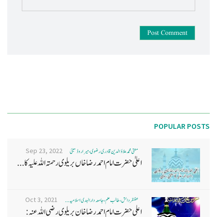
Post Comment
POPULAR POSTS
Sep 23, 2022
مفتی محمد علاؤ الدین قادری رضوی ، میرا روڈ ممبئی
اعلیٰ حضرت امام احمد رضا خاں بر یلو ی رحمتہ اللہ علیہ کا...
Oct 3, 2021
غضنفر دانش، طالب علم، جامعہ دارالہدی اسلامیہ ...
اعلی حضرت امام احمد رضا خان بریلوی رضی اللہ عنہ: