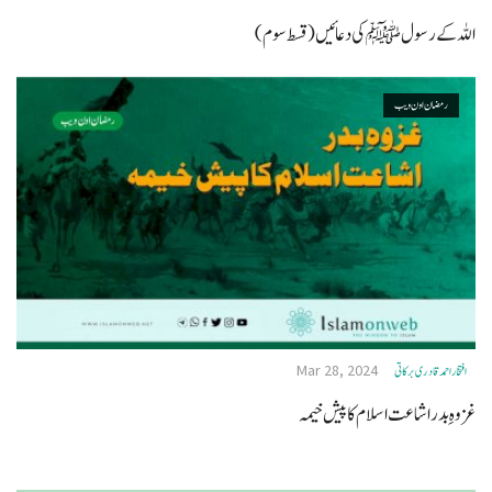
اللہ کے رسول ﷺ کی دعائیں(قسط سوم)
رمضان اون ويب
Mar 28, 2024
افتخاراحمدقادری برکاتی
غزوہِ بدر اشاعت اسلام کا پیش خیمہ