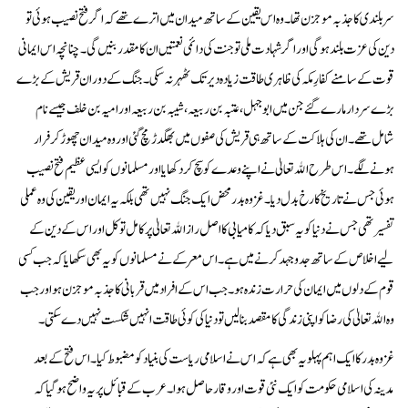
سربلندی کا جذبہ موجزن تھا۔ وہ اس یقین کے ساتھ میدان میں اترے تھے کہ اگر فتح نصیب ہوئی تو
دین کی عزت بلند ہو گی اور اگر شہادت ملی تو جنت کی دائمی نعمتیں ان کا مقدر بنیں گی۔ چنانچہ اس ایمانی
قوت کے سامنے کفارِ مکہ کی ظاہری طاقت زیادہ دیر تک ٹھہر نہ سکی۔ جنگ کے دوران قریش کے بڑے
بڑے سردار مارے گئے جن میں ابو جہل، عتبہ بن ربیعہ، شیبہ بن ربیعہ اور امیہ بن خلف جیسے نام
شامل تھے۔ ان کی ہلاکت کے ساتھ ہی قریش کی صفوں میں بھگدڑ مچ گئی اور وہ میدان چھوڑ کر فرار
ہونے لگے۔ اس طرح الله تعالیٰ نے اپنے وعدے کو سچ کر دکھایا اور مسلمانوں کو ایسی عظیم فتح نصیب
ہوئی جس نے تاریخ کا رخ بدل دیا۔ غزوہ بدر محض ایک جنگ نہیں تھی بلکہ یہ ایمان اور یقین کی وہ عملی
تفسیر تھی جس نے دنیا کو یہ سبق دیا کہ کامیابی کا اصل راز الله تعالیٰ پر کامل توکل اور اس کے دین کے
لیے اخلاص کے ساتھ جد وجہد کرنے میں ہے۔ اس معرکے نے مسلمانوں کو یہ بھی سکھایا کہ جب کسی
قوم کے دلوں میں ایمان کی حرارت زندہ ہو۔ جب اس کے افراد میں قربانی کا جذبہ موجزن ہو اور جب
وہ الله تعالیٰ کی رضا کو اپنی زندگی کا مقصد بنا لیں تو دنیا کی کوئی طاقت انہیں شکست نہیں دے سکتی۔
غزوہ بدر کا ایک اہم پہلو یہ بھی ہے کہ اس نے اسلامی ریاست کی بنیاد کو مضبوط کیا۔ اس فتح کے بعد
مدینہ کی اسلامی حکومت کو ایک نئی قوت اور وقار حاصل ہوا۔ عرب کے قبائل پر یہ واضح ہو گیا کہ