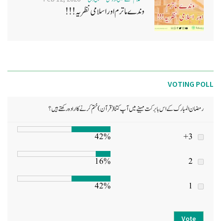
وندے ماترم اور اسلامی نظریہ!!!
VOTING POLL
رمضان المبارک کے اس بابرکت مہینے میں آپ کتنا (قرآن) ختم کرنے کا ارادہ رکھتے ہیں؟
42%
3+
16%
2
42%
1
Vote