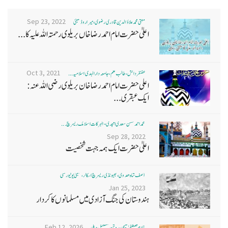
Sep 23, 2022
مفتی محمد علاؤ الدین قادری رضوی ، میرا روڈ ممبئی
اعلیٰ حضرت امام احمد رضا خاں بر یلو ی رحمتہ اللہ علیہ کا...
Oct 3, 2021
غضنفر دانش، طالب علم، جامعہ دارالہدی اسلامیہ ...
اعلی حضرت امام احمد رضا خان بریلوی رضی اللہ عنہ:
ایک عبقری...
محمد احمد حسن سعدی امجدی - البرکات اسلامک ریسرچ ...
Sep 28, 2022
اعلیٰ حضرت ایک ہمہ جہت شخصیت
آصف شاہ ھدوی، بھیونڈی ریسرچ اسکالر، ممبئی یونیورسٹی
Jan 25, 2023
ہندوستان کی جنگ آزادی میں مسلمانوں کا کردار
Feb 12, 2026
غلام مصطفےٰ نعیمی، روشن مستقبل دہلی