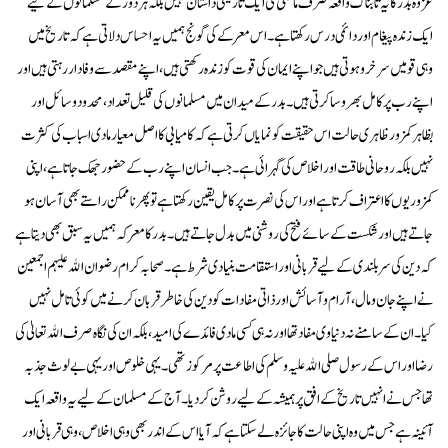
غزوہ بدر کا یہ تابناک واقعہ صرف ماضی کی ایک تاریخی داستان نہیں بلکہ ہر دور کے مسلمانوں کے لیے
ایک زندہ پیغام اور دائمی درس رکھتا ہے۔ اس معرکے کی گونج ہمیں یہ احساس دلاتی ہے کہ تاریخ میں
وہی قومیں سرخرو ہوتی ہیں جو اپنے ایمان کی قوت کو زندہ رکھتی ہیں، اپنے مقصد سے وفادار رہتی ہیں اور
اپنے رب پر کامل بھروسا کرتی ہیں۔ بدر کے میدان میں مسلمانوں کی قلیل تعداد، محدود وسائل اور
بظاہر کمزور ظاہری حالت اس حقیقت کو نمایاں کرتی ہے کہ کامیابی کا اصل معیار مادی اسباب کی کثرت
نہیں بلکہ روحانی طاقت اور اخلاص کی گہرائی ہے۔ جب انسان اپنے رب کے حضور جھک جاتا ہے، اپنی
کمزوریوں کا اعتراف کرتا ہے اور اس کی نصرت پر کامل یقین رکھتا ہے تو پھر ناممکن راستے بھی آسان ہو
جاتے ہیں اور شکست کے سائے فتح کی روشنی میں بدل جاتے ہیں۔ بدر کا معرکہ ہمیں یہ سبق بھی دیتا ہے
کہ دین کی سربلندی کے لیے قربانی اور استقامت بنیادی شرط ہے۔ صحابہ کرام رضوان الله علیہم اجمعین
نے اپنے جان و مال، آرام و آسائش اور ذاتی مفادات کو دین کی خاطر قربان کرنے میں کوئی تامل نہیں
کیا۔ ان کے سامنے نہ دنیاوی مفاد تھا اور نہ ہی کسی مادی فائدے کی امید، بلکہ ان کی نگاہ صرف الله تعالیٰ کی
رضا اور اس کے رسول صلی الله علیہ وسلم کی اطاعت پر مرکوز تھی۔ یہی خلوص اور یہی بے لوث جذبہ
تھا جس نے انہیں تاریخ کے افق پر ہمیشہ کے لیے روشن کر دیا۔ آج کے مسلمان کے لیے یہ واقعہ ایک
آئینہ ہے جس میں وہ اپنی حالت کا جائزہ لے سکتا ہے کہ آیا اس کے اندر بھی وہی اخلاص، وہی قربانی اور