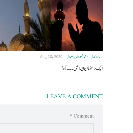
Aug 10, 2020
حافظ قاری ڈاکٹر محمد نصیرالدین منشاوی
ایک رمضان ایسا بھی۔۔۔‎آہ!
LEAVE A COMMENT
Comment *