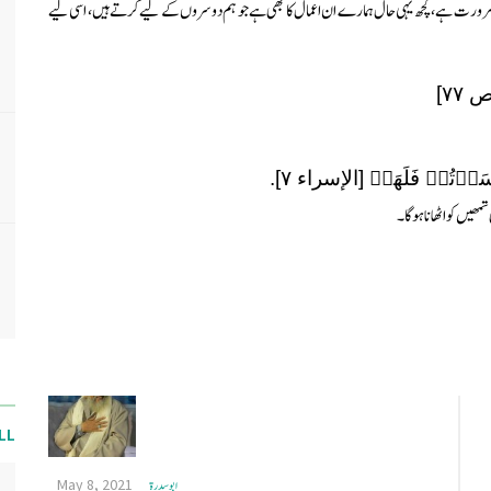
رورت ہے، کچھ یہی حال ہمارے ان اعمال کا بھی ہے جو ہم دوسروں کے لیے کرتے ہیں، اسی لیے
٧٧]
أۡتُمۡ فَلَهَاۚ [الإسراء ٧].
تمھیں کو اٹھانا ہوگا۔
LL
May 8, 2021
ابو سدرة