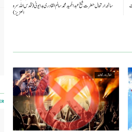
قت
سانحہ ارتحال حضرت شیخ عبد الحمید محمد سالم القادری بدایونی (قدس اللہ سرہ
العزیز)
معاشرہ اور ثقافت
ER