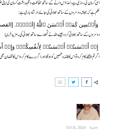
اسی کسان کی روزی ہے، لہذا اس دانے کے ساتھ حفاظت و نگہداشت کسان کی اپنی ض
حکم ہے کہ ہمیشہ دوسروں کے ساتھ بھلائی کی جائے، ارشاد باری ہے:
وَأَحۡسِن كَمَاۤ أَحۡسَنَ ٱللَّهُ إِلَیۡكَۖ. [القصص 
دوسروں کے ساتھ بھلائی کرو، جیسے اللہ نے تمھارے ساتھ بھلائی کی۔ مزید فرمایا:
إِنۡ أَحۡسَنتُمۡ أَحۡسَنتُمۡ لِأَنفُسِكُمۡۖ وَإِنۡ أَسَ
اگر تم اچھے کام کرو تو اس کا فائدہ تمھیں کو ہوگا، اور اگر برے کام کرو اس کا نقصان بھی 
Oct 8, 2024
ابو سدرة