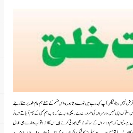
کو قرض نہیں دیتا، لیکن آپ کہہ رہے ہیں تو دے دیتا ہوں، اس قسم کے جملے ہم عام طور پر سنتے رہتے
ن سلوک اپنی نہیں، دوسروں کی ضرورت ہے۔ یہی وجہ ہے کہ جب ہم کسی کے کام آجاتے ہیں تو
عکس ہے، کیوں کہ ہم دوسروں کے ساتھ جو بھی بھلائی کرتے ہیں اس کا اجر وثواب ہمارے ہی اعمال
ے کام لے لے تو ہمیں سب سے پہلے اللہ کا شکر ادا کرنا چاہیے کہ اس نے ہمارے ذریعے اپنے بندے