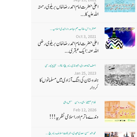
اعلیٰ حضرت امام احمد رضا خاں بر یلو ی رحمتہ
اللہ علیہ کا...
غضنفر دانش، طالب علم، جامعہ دارالہدی اسلامیہ ...
Oct 3, 2021
اعلی حضرت امام احمد رضا خان بریلوی رضی
اللہ عنہ: ایک عبقری...
آصف شاہ ھدوی، بھیونڈی ریسرچ اسکالر، ممبئی یونیورسٹی
Jan 25, 2023
ہندوستان کی جنگ آزادی میں مسلمانوں کا
کردار
غلام مصطفےٰ نعیمی، روشن مستقبل دہلی
Feb 12, 2026
وندے ماترم اور اسلامی نظریہ!!!
محمد احمد حسن سعدی امجدی - البرکات اسلامک ریسرچ ...