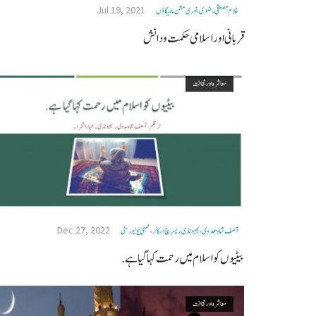
Jul 19, 2021
غلام مصطفیٰ رضوی، نوری مشن مالیگاؤں
قربانی اور اسلامی حکمت و دانش
معاشرہ اور ثقافت
Dec 27, 2022
آصف شاہ ھدوی، بھیونڈی ریسرچ اسکالر، ممبئی یونیورسٹی
بیٹیوں کو اسلام میں رحمت کہا گیا ہے.
معاشرہ اور ثقافت