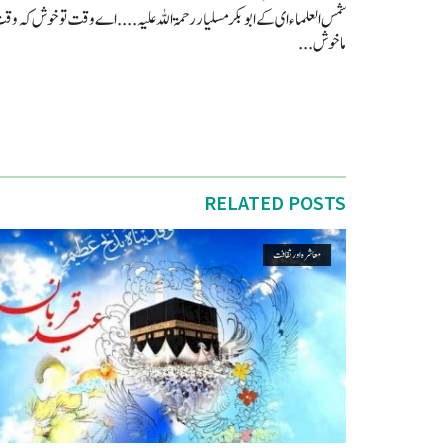
شمس العلماء ای کے ابو بکر مسلیار رحمۃ اللہ علیہ .... اے وقت تو خوش کہ و
ماخوش...
RELATED POSTS
معاشرہ اور ثقافت