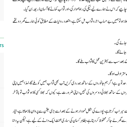
 چاہیے کہ اس نے ہمارے لیے نیکی کی راہ ہموار کی، اور ثواب کمانے کا آسان ذریعہ بن گیا۔
 ہو تو ہمیں بے حساب اجر وثواب مل سکتا ہے، متعدد روایات کے مطابق کوئی ہمارے گھر دو لقمے
ہوجائے گی۔
TS
وجائے گا۔
 کے بعد سب سے بہترین عمل کا ثواب ملے گا۔
کے مترادف ہوگا۔
د تو یہ ہے اگر ہم جانوروں کے ساتھ ہمدردی کریں تب بھی ثواب ہمیں کو ملے گا، لہذا ہمیں اپنی
 کے ساتھ بھلائی دوسروں کی نہیں، اپنی ضرورت ہے، کیوں کہ بھلا کسی کا ہو ثواب تو بالآخر
نی سے سیراب کرتا ہے، پودے کی شکل نمودار ہونے کے بعد اسے بڑی جتن سے پروان چڑھاتا ہے، تیار
سے گھر لے جاکر محفوظ کردیتا ہے، بظاہر کسان کی ساری محنت ایک دانے کے لیے ہے، لیکن یہ دانا