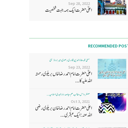
Sep 28, 2022
اعلیٰ حضرت ایک ہمہ جہت شخصیت
RECOMMENDED POS
مفتی محمد علاؤ الدین قادری رضوی ، میرا روڈ ممبئی
Sep 23, 2022
اعلیٰ حضرت امام احمد رضا خاں بر یلو ی رحمتہ
اللہ علیہ کا...
غضنفر دانش، طالب علم، جامعہ دارالہدی اسلامیہ ...
Oct 3, 2021
اعلی حضرت امام احمد رضا خان بریلوی رضی
اللہ عنہ: ایک عبقری...