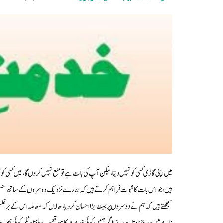
میں اپنی گاڑی کسی کو نہیں دیتا، لیکن آپ کی بات ہے تو منع نہیں کروں گا، میں کسی 
ہیں، جو اس بات کا ثبوت فراہم کرتے ہیں کہ ہمارے نزدیک دوسروں کے ساتھ حس
سمجھتے ہیں کہ ہم نے دوسروں پر بہت بڑا احسان کردیا، حالاں کہ معاملہ اس کے بر 
نامے میں درج ہوتا ہے، لہذا اگر ہمیں کوئی خدمت کا موقع دے بلفظ دیگر کوئی ہم س