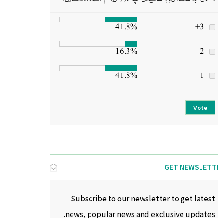
41.8%
3+
16.3%
2
41.8%
1
Vote
GET NEWSLETT
Subscribe to our newsletter to get latest
news, popular news and exclusive updates.