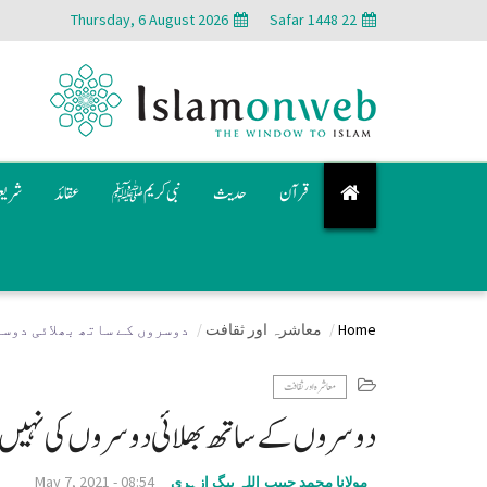
Thursday, 6 August 2026
22 Safar 1448
قرآن
حدیث
نبی کریم ﷺ
عقائد
شری
Home
معاشرہ اور ثقافت
دوسروں کے ساتھ بھلائی دوس
معاشرہ اور ثقافت
دوسروں کے ساتھ بھلائی دوسروں کی نہیں
May 7, 2021 - 08:54
مولانا محمد حبیب اللہ بیگ ازہری