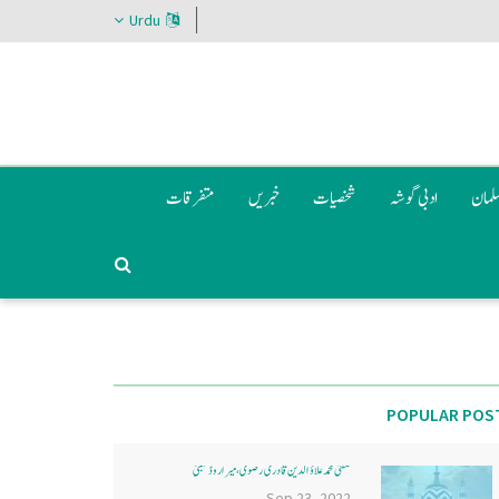
Urdu
سلمان
ادبی گوشہ
شخصیات
خبریں
متفرقات
POPULAR POS
مفتی محمد علاؤ الدین قادری رضوی ، میرا روڈ ممبئی
Sep 23, 2022