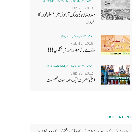
آصف شاہ ھدوی، بھیونڈی ریسرچ اسکالر، ممبئی یونیورسٹی
Jan 25, 2023
ہندوستان کی جنگ آزادی میں مسلمانوں کا
کردار
غلام مصطفےٰ نعیمی، روشن مستقبل دہلی
Feb 12, 2026
وندے ماترم اور اسلامی نظریہ!!!
محمد احمد حسن سعدی امجدی - البرکات اسلامک ریسرچ ...
Sep 28, 2022
اعلیٰ حضرت ایک ہمہ جہت شخصیت
VOTING PO
رمضان المبارک کے اس بابرکت مہینے میں آپ کتنا (قرآن) ختم کرنے کا ارادہ رکھتے ہیں؟