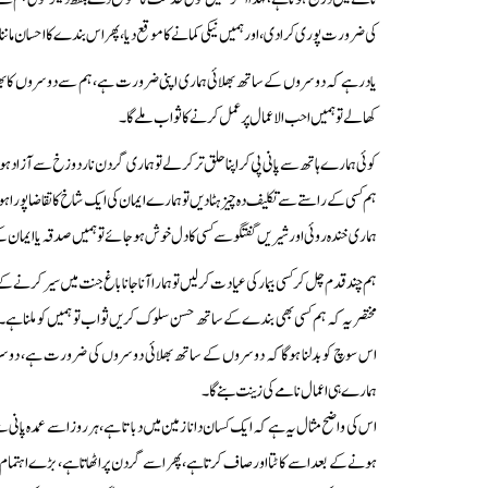
کی ضرورت پوری کرادی، اور ہمیں نیکی کمانے کا موقع دیا، پھر اس بندے کا احسان ماننا
یاد رہے کہ دوسروں کے ساتھ بھلائی ہماری اپنی ضرورت ہے، ہم سے دوسروں کا بھلا
کھالے تو ہمیں احب الاعمال پر عمل کرنے کا ثواب ملے گا۔
کوئی ہمارے ہاتھ سے پانی پی کر اپنا حلق تر کرلے تو ہماری گردن نار دوزخ سے آزاد 
ہم کسی کے راستے سے تکلیف دہ چیز ہٹادیں تو ہمارے ایمان کی ایک شاخ کا تقاضا پورا ہ
ہماری خندہ روئی اور شیریں گفتگو سے کسی کا دل خوش ہوجائے تو ہمیں صدقہ یا ایمان
ہم چند قدم چل کر کسی بیمار کی عیادت کرلیں تو ہمارا آنا جانا باغ جنت میں سیر کرنے 
مختصر یہ کہ ہم کسی بھی بندے کے ساتھ حسن سلوک کریں ثواب تو ہمیں کو ملنا ہے۔ ح
اس سوچ کو بدلنا ہوگا کہ دوسروں کے ساتھ بھلائی دوسروں کی ضرورت ہے، دوسروں
ہمارے ہی اعمال نامے کی زینت بنے گا۔
اس کی واضح مثال یہ ہے کہ ایک کسان دانا زمین میں دباتا ہے، ہر روز اسے عمدہ پا
ہونے کے بعد اسے کاٹتا اور صاف کرتا ہے، پھر اسے گردن پر اٹھاتا ہے، بڑے اہتمام 