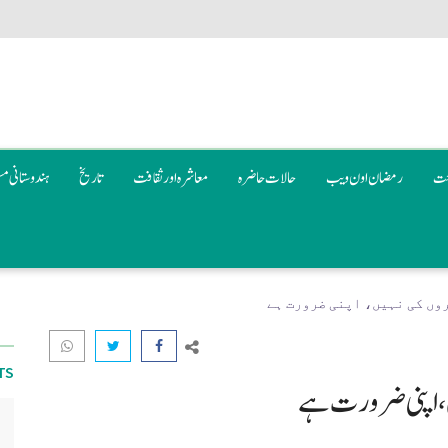
عت
رمضان اون ويب
حالات حاضرہ
معاشرہ اور ثقافت
تاریخ
ہندوستانی م
روں کی نہیں، اپنی ضرورت ہے
TS
، اپنی ضرورت ہے