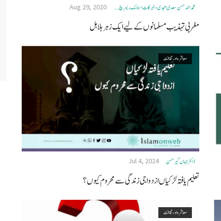
Aug 29, 2020
محمد احمد حسن سعدی امجدی - البرکات اسلامک ریسرچ ...
مغربی تہذیب مسلمانوں کے لیے ایک زہر ہلاہل
معاشرہ اور ثقافت
Jul 4, 2024
ڈاکٹر جہاں گیرحسن
تعلیم یافتہ لڑکیاں ازدواجی زندگی سے محروم کیوں؟
معاشرہ اور ثقافت