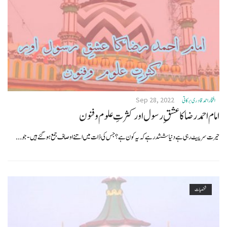
Sep 28, 2022
افتخاراحمدقادری برکاتی
امام احمد رضاکا عشقِ رسول اور کثرتِ علوم وفنون
حیرت سر پیٹ رہی ہےدنیا ششدر ہے کہ یہ کون ہے؟جس کی ذات میں اتنے اوصاف جمع ہوگئے ہیں-جو...
شخصیات