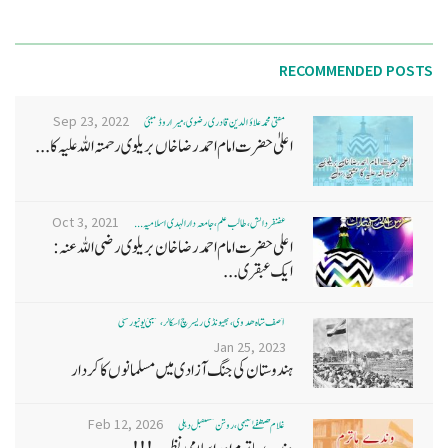
RECOMMENDED POSTS
Sep 23, 2022
مفتی محمد علاؤ الدین قادری رضوی ، میرا روڈ ممبئی
اعلیٰ حضرت امام احمد رضا خاں بر یلو ی رحمتہ اللہ علیہ کا...
Oct 3, 2021
غضنفر دانش، طالب علم، جامعہ دارالہدی اسلامیہ ...
اعلی حضرت امام احمد رضا خان بریلوی رضی اللہ عنہ:
ایک عبقری...
آصف شاہ ھدوی، بھیونڈی ریسرچ اسکالر، ممبئی یونیورسٹی
Jan 25, 2023
ہندوستان کی جنگ آزادی میں مسلمانوں کا کردار
Feb 12, 2026
غلام مصطفےٰ نعیمی، روشن مستقبل دہلی