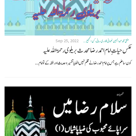
Sep 25, 2022
مفتی محمد عبدالمبین نعمانی قادری، بانی رکن المجمع ...
عکس حیات ِاما م احمد رضا محدث بریلوی رحمۃاللہ علیہ
کون سا علم ہے جس پر امام احمد رضا نے قلم نہیں اٹھایا تفسیر وحدیث اور فقہ کے تو امام...
شخصیات