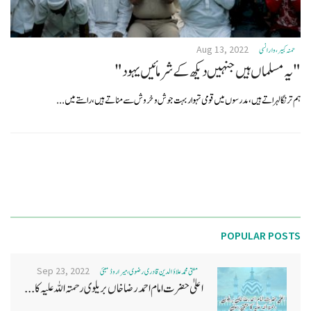
Aug 13, 2022
حمنہ کبیر، وارانسی
"یہ مسلماں ہیں جنہیں دیکھ کے شرمائیں یہود"
ہم ترنگا لہراتے ہیں، مدرسوں میں قومی تہوار بہت جوش و خروش سے مناتے ہیں، راستے میں...
POPULAR POSTS
Sep 23, 2022
مفتی محمد علاؤ الدین قادری رضوی ، میرا روڈ ممبئی
اعلیٰ حضرت امام احمد رضا خاں بر یلو ی رحمتہ اللہ علیہ کا...