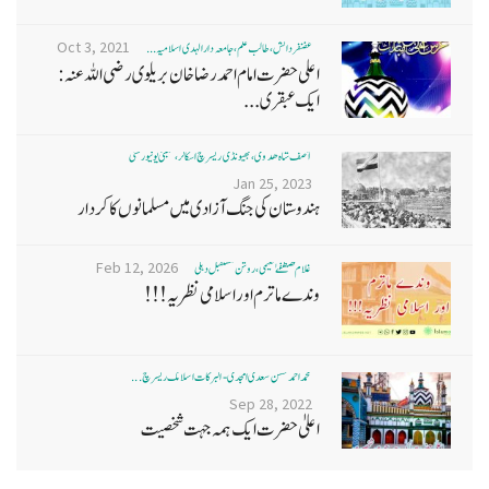
Oct 3, 2021
غضنفر دانش، طالب علم، جامعہ دارالہدی اسلامیہ ...
اعلی حضرت امام احمد رضا خان بریلوی رضی اللہ عنہ:
ایک عبقری...
آصف شاہ ھدوی، بھیونڈی ریسرچ اسکالر، ممبئی یونیورسٹی
Jan 25, 2023
ہندوستان کی جنگ آزادی میں مسلمانوں کا کردار
Feb 12, 2026
غلام مصطفےٰ نعیمی، روشن مستقبل دہلی
وندے ماترم اور اسلامی نظریہ!!!
محمد احمد حسن سعدی امجدی - البرکات اسلامک ریسرچ ...
Sep 28, 2022
اعلیٰ حضرت ایک ہمہ جہت شخصیت