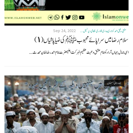
Sep 24, 2022
مفتی رفیق احمد کولاری ہدوی قادری نظامی- پرنسپل ...
سلام رضا میں سراپائے محبوبﷺ کی ضیاپاشیاں (١)
اسی جمال جہاں آراء کو امام عشق ومحبت عظیم البرکت اعلیحضرت امام احمد رضا خان محدث...
ہندوستانی مسلمان