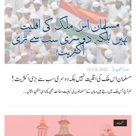
Oct 4, 2022
صدام حسین پروازؔ
مسلمان اس ملک کی اقلیت نہیں بلکہ دوسری سب سے بڑی اکثریت!
ہم آج جس ملک میں رہتے ہیں وہاں کے مسلمانوں کی کیفیت و حالت بھی کچھ اسی متخیلہ مثال...
شخصیات