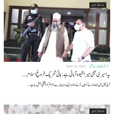
ہندوستانی مسلمان
v
i
g
a
t
i
o
n
Nov 13, 2022
قمرغنی عثمانی قادری چشتی
یہ اسیری بھی میرا شیوہ آبائی ہے : بانئ تحریک فروغِ اسلام...
آج جیل میں نو ماہ ہونے کو ہیں، آنے والا ہر ایک دن میرے عزائم کو پختگی بخش رہا ہے...
ہندوستانی مسلمان