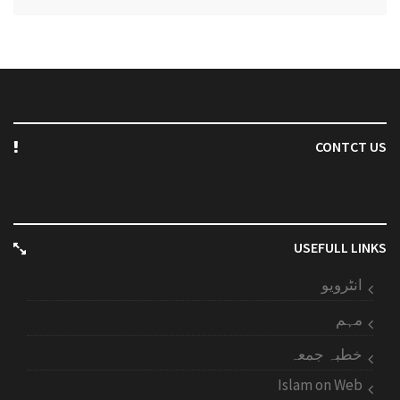
CONTCT US
USEFULL LINKS
انٹرویو
مہم
خطبہ جمعہ
Islam on Web