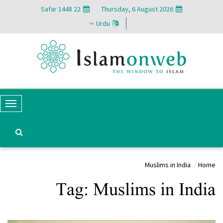
22 Safar 1448
Thursday, 6 August 2026
Urdu
T
o
g
g
Muslims in India
Home
l
Tag:
Muslims in India
e
N
a