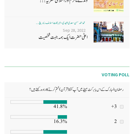
وندے ماترم اور اسلامی نظریہ!!!
محمد احمد حسن سعدی امجدی - البرکات اسلامک ریسرچ ...
Sep 28, 2022
اعلیٰ حضرت ایک ہمہ جہت شخصیت
VOTING POLL
رمضان المبارک کے اس بابرکت مہینے میں آپ کتنا (قرآن) ختم کرنے کا ارادہ رکھتے ہیں؟
41.8%
3+
16.3%
2