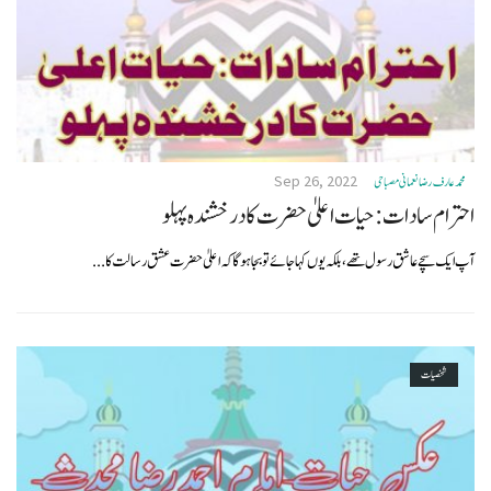
Sep 26, 2022
محمد عار ف رضا نعمانی مصباحی
احترام سادات:حیات اعلیٰ حضرت کا درخشندہ پہلو
آپ ایک سچے عاشق رسول تھے،بلکہ یوں کہا جائے تو بجاہوگا کہ اعلیٰ حضرت عشق رسالت کا...
شخصیات