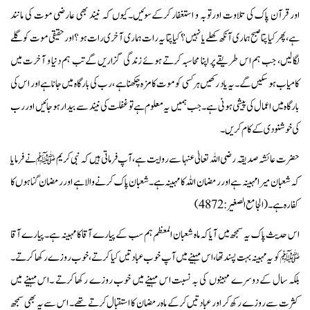
اور قرآن پاک کی تلاوت اورتوبہ و استغفار کرکےسوئیں۔کیوں کہ نیند بھی عارضی موت کی مانند
ہے،پھر کیا پتا صبح ہماری آنکھ کھلے یا نہیں؟ کیا پتا یہ رات ہماری آخری رات ہو ؟اور حقیقی موت کو گلے
لگا لیں، جب ہم اس طریقے پر اپنا محاسبہ کرتے ہوئے زندگی گزاریں گے تب ہم دنیا و آخرت میں
کامیاب ہو سکیں گے۔یہ یاد رکھیں ہر کسی کو موت کا مزہ چکھنا ہے ،رب کی بارگاہ میں جانا ہےاور اس کی
بارگاہ میں اعمال کی پیشی ہونی ہے۔جب ہمیں یہ معلوم ہے تو غفلت کی نیند سے بیدار ہو جائیں اور رب
کی خوشنودی کے کام کریں۔
حضرت عائشہ صدیقہ رضی اللہ تعالیٰ عنہا سے روایت ہے،آپ فرماتی ہیں کہ نبی کریم ﷺ نے فرمایا
کہ شعبان میرا مہینہ ہے اور رمضان اللہ کا مہینہ ہے۔شعبان پاک کرنے والا ہے اور رمضان گناہوں کا
کفارہ ہے۔(الجامع الصغير:4872)
اس حدیث پاک یہ سمجھ میں آیاکہ ماہ شعبان المعظم ہم سب کے پیارے آقا کا مہینہ ہے ۔پیارے آقا
ﷺ کو یہ مہینہ بہت پسند تھا، اس مہینے میں آپ خوب عبادتیں کیا کرتے،خوب روزے رکھا کرتے ۔
بلکہ سال کے دوسرے مہینوں کی بہ نسبت اس مہینے میں خوب روزے رکھا کرتے ۔اس مہینے میں
کثرت سے روزے رکھ کر اور عبادتیں کرکے ماہ رمضان کا استقبال کرتے تھے ۔ اس سے یہ بھی سمجھ