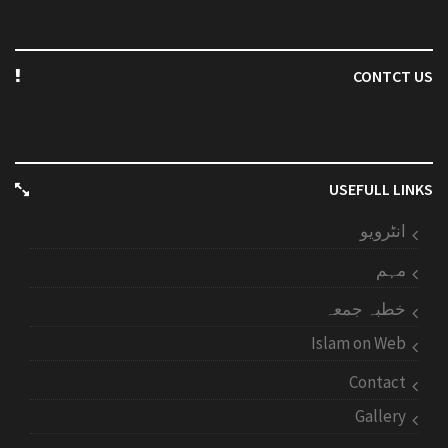
CONTCT US
USEFULL LINKS
انٹرویو
مہم
خطبہ جمعہ
Islam on Web
Contact
Gallery