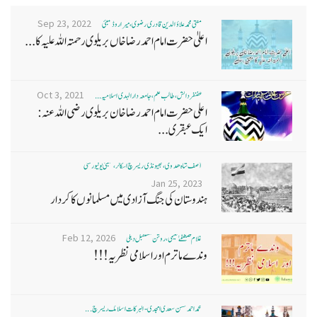
Sep 23, 2022
مفتی محمد علاؤ الدین قادری رضوی ، میرا روڈ ممبئی
اعلیٰ حضرت امام احمد رضا خاں بر یلو ی رحمتہ اللہ علیہ کا...
Oct 3, 2021
غضنفر دانش، طالب علم، جامعہ دارالہدی اسلامیہ ...
اعلی حضرت امام احمد رضا خان بریلوی رضی اللہ عنہ:
ایک عبقری...
آصف شاہ ھدوی، بھیونڈی ریسرچ اسکالر، ممبئی یونیورسٹی
Jan 25, 2023
ہندوستان کی جنگ آزادی میں مسلمانوں کا کردار
Feb 12, 2026
غلام مصطفےٰ نعیمی، روشن مستقبل دہلی
وندے ماترم اور اسلامی نظریہ!!!
محمد احمد حسن سعدی امجدی - البرکات اسلامک ریسرچ ...