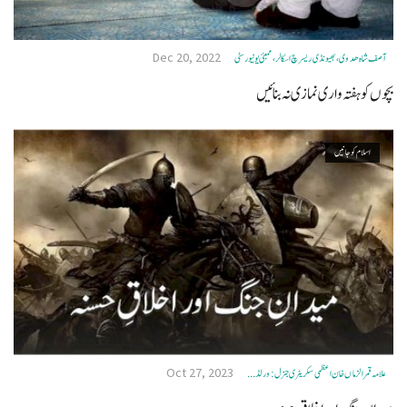
Dec 20, 2022
آصف شاہ ھدوی، بھیونڈی ریسرچ اسکالر، ممبئی یونیورسٹی
بچوں کو ہفتہ واری نمازی نہ بنائیں
اسلام کو جانیں
Oct 27, 2023
علامہ قمرالزماں خان اعظمی سکریٹری جنرل: ورلڈ ...