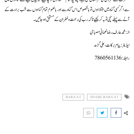
سے اگرکسی گناہ میں مبتلا ہوں تو بالخصوص اس گناہ سے اور بالعموم تمام گناہوں سے شب براءت کے
آنے سے پہلے سچی توبہ کرلیجیےتاکہ رب کی رحمت و غفران کے مستحق ہوجائیں۔
از: محمد عارف رضا نعمانی مصباحی
ایڈیٹر: پیام برکات،علی گڑھ
رابطہ: 7860561136
BARA'AT
SHABE BARA'AT