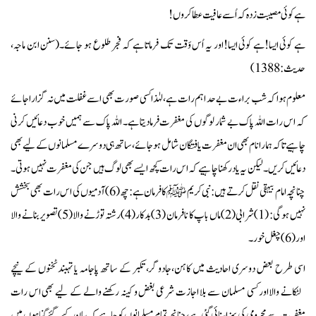
ہے کوئی مصیبت زدہ کہ اُسے عافیت عطا کروں!
ہے کوئی ایسا!ہے کوئی ایسا!اور یہ اُس وَقت تک فرماتا ہے کہ فجرطلوع ہو جائے۔(سنن ابن ماجہ،
حدیث: 1388)
معلوم ہوا کہ شب براء ت بے حد اہم رات ہے،لہٰذا کسی صورت بھی اسے غفلت میں نہ گزارا جائے
کہ اس رات اللہ پاک بے شمار لوگوں کی مغفرت فرمادیتا ہے۔ اللہ پاک سے ہمیں خوب دعائیں کرنی
چاہیے تاکہ ہمارا نام بھی ان مغفرت یافتگان شامل ہوجائے ، ساتھ ہی دوسرے مسلمانوں کے لیے بھی
دعائیں کریں۔لیکن یہ یاد رکھنا چاہیے کہ اس رات کچھ ایسے بھی لوگ ہیں جن کی مغفرت نہیں ہوتی ۔
چنانچہ امام بیہقی نقل کرتے ہیں:نبی کریم ﷺکا فرمان ہے: چھ(6) آدمیوں کی اس رات بھی بخشش
نہیں ہوگی: (1)شرابی(2)ماں باپ کا نافرمان (3)بدکار (4)رشتہ توڑنے والا(5)تصویر بنانے والا
اور(6)چغل خور۔
اسی طرح بعض دوسری احادیث میں کاہن،جادوگر،تکبر کے ساتھ پاجامہ یا تہبندٹخنوں کے نیچے
لٹکانے والااور کسی مسلمان سے بلا اجازت شرعی بغض و کینہ رکھنے والے کے لیے بھی اس رات
مغفرت سے محرومی کی سزاسنائی گئی ہے،چنانچہ تمام مسلمانوں کو چاہیے کہ بیان کیے گئے گناہوں میں