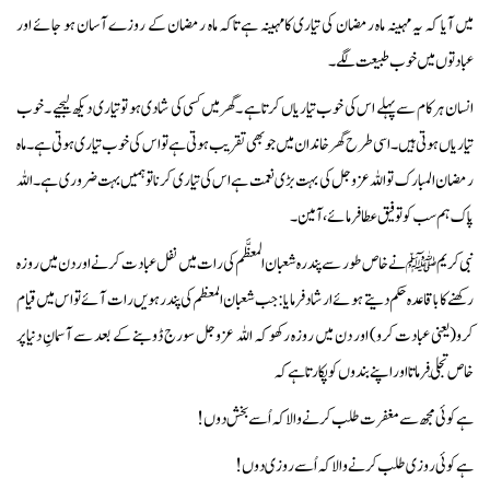
میں آیا کہ یہ مہینہ ماہ رمضان کی تیاری کامہینہ ہے تاکہ ماہ رمضان کے روزے آسان ہو جائے اور
عبادتوں میں خوب طبیعت لگے۔
انسان ہر کام سے پہلے اس کی خوب تیاریاں کرتا ہے ۔گھر میں کسی کی شادی ہو تو تیاری دیکھ لیجیے ۔خوب
تیاریاں ہوتی ہیں ۔ اسی طرح گھر خاندان میں جو بھی تقریب ہوتی ہے تو اس کی خوب تیاری ہوتی ہے ۔ماہ
رمضان المبارک تو اللہ عزوجل کی بہت بڑی نعمت ہے اس کی تیاری کرناتو ہمیں بہت ضروری ہے ۔اللہ
پاک ہم سب کو توفیق عطا فرمائے،آمین۔
نبی کریم ﷺنے خاص طور سے پندرہ شعبان المعظَّم کی رات میں نفل عبادت کرنے اور دن میں روزہ
رکھنے کا باقاعدہ حکم دیتے ہوئے ارشاد فرمایا:جب شعبان المعظم کی پندرہویں رات آئے تو اس میں قیام
کرو(یعنی عبادت کرو) اور دن میں روزہ رکھو کہ اللہ عزوجل سورج ڈوبنے کے بعد سے آسمانِ دنیا پر
خاص تجلّی فرماتا اور اپنے بندوں کو پکارتاہے کہ
ہے کوئی مجھ سے مغفرت طلب کرنے والا کہ اُسے بخش دوں!
ہے کوئی روزی طلب کرنے والا کہ اُسے روزی دوں!