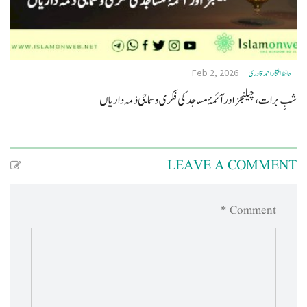
Feb 2, 2026
حافظ افتخاراحمدقادری
شبِ برات، چیلنجز اور آئمۂ مساجد کی فکری و سماجی ذمہ داریاں
LEAVE A COMMENT
Comment *