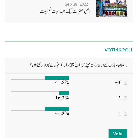
Sep 28, 2022
اعلیٰ حضرت ایک ہمہ جہت شخصیت
VOTING POLL
رمضان المبارک کے اس بابرکت مہینے میں آپ کتنا (قرآن) ختم کرنے کا ارادہ رکھتے ہیں؟
41.8%
3+
16.3%
2
41.8%
1
Vote