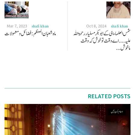
Mar 7, 2023
Oct 8, 2024
shafi khan
shafi khan
شمس العلماء ای کے ابو بکر مسلیار رحمۃ اللہ
ماہ شعبان المعظم:فضائل و معمولات
علیہ .... اے وقت تو خوش کہ وقت
ماخوش...
RELATED POSTS
اسلام کو جانیں