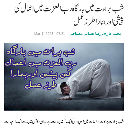
شب براءت میں بارگاہ رب العزت میں اعمال کی
v
i
پیشی اورہمارا طرز عمل
g
a
Mar 7, 2023 - 07:21
محمد عار ف رضا نعمانی مصباحی
t
i
o
n
شب براءت برکات و حسنات میں ڈوبی ہوئی ایک حسین رات ہے یہ ان راتوں میں سے ایک اہم رات