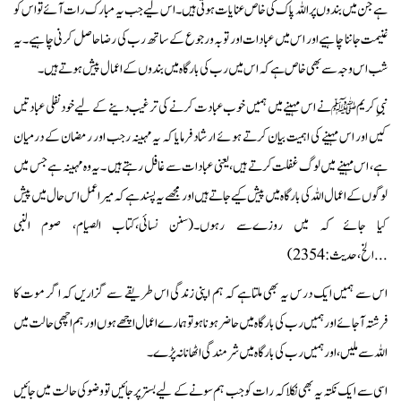
ہے جن میں بندوں پر اللہ پاک کی خاص عنایات ہوتی ہیں۔اس لیے جب یہ مبارک رات آئے تو اس کو
غنیمت جاننا چاہیے اور اس میں عبادات اور توبہ ورجوع کے ساتھ رب کی رضا حاصل کرنی چاہیے۔یہ
شب اس وجہ سے بھی خاص ہے کہ اس میں رب کی بارگاہ میں بندوں کے اعمال پیش ہوتے ہیں۔
نبیِ کریمﷺ نے اس مہینے میں ہمیں خوب عبادت کرنے کی ترغیب دینے کے لیے خودنفلی عبادتیں
کیں اور اس مہینے کی اہمیت بیان کرتے ہوئے ارشاد فرمایا کہ یہ مہینہ رجب اور رمضان کے درمیان
ہے، اس مہینے میں لوگ غفلت کرتے ہیں،یعنی عبادات سے غافل رہتے ہیں ۔یہ وہ مہینہ ہے جس میں
لوگوں کے اعمال اللہ کی بارگاہ میں پیش کیےجاتے ہیں اور مجھے یہ پسند ہے کہ میرا عمل اس حال میں پیش
کیا جائے کہ میں روزےسے رہوں۔(سنن نسائی،کتاب الصیام، صوم النبی
...الخ،حدیث:2354)
اس سے ہمیں ایک درس یہ بھی ملتاہے کہ ہم اپنی زندگی اس طریقے سے گزاریں کہ اگر موت کا
فرشتہ آجائے اور ہمیں رب کی بارگاہ میں حاضر ہونا ہو تو ہمارے اعمال اچھے ہوں اور ہم اچھی حالت میں
اللہ سے ملیں،اورہمیں رب کی بارگاہ میں شرمندگی اٹھانا نہ پڑے ۔
اسی سے ایک نکتہ یہ بھی نکلا کہ رات کو جب ہم سونے کے لیےبستر پر جائیں تووضو کی حالت میں جائیں