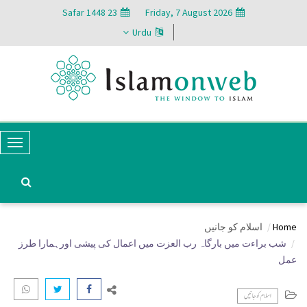
23 Safar 1448
Friday, 7 August 2026
Urdu
T
o
g
g
Home
اسلام کو جانیں
l
شب براءت میں بارگاہ رب العزت میں اعمال کی پیشی اورہمارا طرز
e
عمل
N
اسلام کو جانیں
a