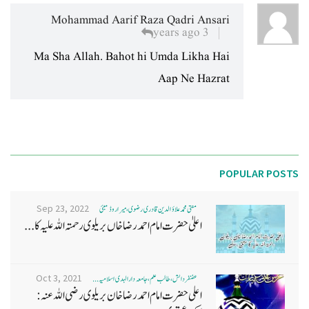
Mohammad Aarif Raza Qadri Ansari
3 years ago
Ma Sha Allah. Bahot hi Umda Likha Hai
Aap Ne Hazrat
POPULAR POSTS
Sep 23, 2022
مفتی محمد علاؤ الدین قادری رضوی ، میرا روڈ ممبئی
اعلیٰ حضرت امام احمد رضا خاں بر یلو ی رحمتہ اللہ علیہ کا...
Oct 3, 2021
غضنفر دانش، طالب علم، جامعہ دارالہدی اسلامیہ ...
اعلی حضرت امام احمد رضا خان بریلوی رضی اللہ عنہ: