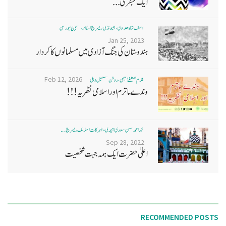
ایک عبقری...
آصف شاہ ھدوی، بھیونڈی ریسرچ اسکالر، ممبئی یونیورسٹی
Jan 25, 2023
ہندوستان کی جنگ آزادی میں مسلمانوں کا کردار
Feb 12, 2026
غلام مصطفےٰ نعیمی، روشن مستقبل دہلی
وندے ماترم اور اسلامی نظریہ!!!
محمد احمد حسن سعدی امجدی - البرکات اسلامک ریسرچ ...
Sep 28, 2022
اعلیٰ حضرت ایک ہمہ جہت شخصیت
RECOMMENDED POSTS