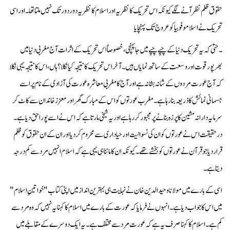
حقوق ظلم نظر آنے لگے کیونکہ اس تحریک کا نظریہ اور اسلام کا نظریہ دور دور تک نہیں ملتا تھا ۔ اور اسی
تحریک نے اسلاموفوبیا کو عروج تک پہنچایا
۔ حتیٰ کہ یہ تحریک دنیا کے چپے چپے میں جا پہنچی، خصوصاً اس تحریک کے اثرات آج مغربی دنیا میں
بھرپور قوت اور وسعت کے ساتھ نمایاں ہیں ۔آخر اس تحریک کا نتیجہ کیا نکلا؟ ہاں، اس کا نتیجہ یہی نکلا
کہ آج عورت مردوں کے شانہ بشانہ ہے اور آج کا مغربی معاشرہ عورت کی آزادی کے نام پر اسے
جسمانی نمائش کا ذریعہ بنا رہا ہے۔ مغرب عورتوں کو اس کے مبارک گھر اور معزز خاندان سے کاٹ کر
سرمایہ دارانہ مشین کا پرزہ بنانے پر مجبور کر رہا ہے اور یہ شیخی مارتا ہے کہ اس نے اسے پورا حق دیا ہے۔
درحقیقت اس نے عورتوں کو ان کی نسوانیت اور حیاداری سے محروم کر دیا اور ان کے ان حقوق کو ظلم
قرار دیا جو قرآن نے عورتوں کو بخشے تھے ۔ کیونکہ ان کا ماننا ہی یہی ہے کہ اسلام انہیں مرد سے کم درجہ
دیتا ہے۔
اسی کے بارے میں مولانا وحید الدین خان نے نہایت ہی بہترین انداز میں اپنی کتاب "خواتینِ اسلام"
میں اس کا جواب دیا ہے۔ انہوں نے فرمایا کہ عورت کے بارے میں اسلام کا کہنا یہ نہیں کہ وہ مرد سے
کم ہے۔ اسلام کا کہنا صرف یہ ہے کہ عورت مرد سے مختلف ہے۔ یہ ایک دوسرے کے مقابلے میں