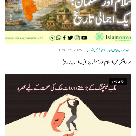
Dec 26, 2025
عبید انصاری ذیشانؔ ؔابن حافظ عبدالرحمن انصاری
مہاراشٹر میں اسلام اور مسلمان: ایک اجمالی تاریخ
حالات حاضرہ