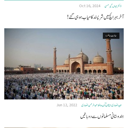
Oct 16, 2024
ڈاکٹر جہاں گیرحسن
آخربہرائچ میں شرپسندکامیاب ہوہی گئے!
حالات حاضرہ
Jun 12, 2022
عبید انصاری ذیشانؔ ؔابن حافظ عبدالرحمن انصاری
ہندوستانی مسلمانوں سے دو باتیں