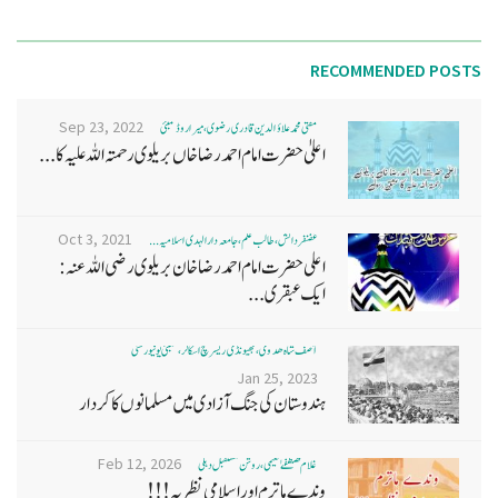
RECOMMENDED POSTS
Sep 23, 2022
مفتی محمد علاؤ الدین قادری رضوی ، میرا روڈ ممبئی
اعلیٰ حضرت امام احمد رضا خاں بر یلو ی رحمتہ اللہ علیہ کا...
Oct 3, 2021
غضنفر دانش، طالب علم، جامعہ دارالہدی اسلامیہ ...
اعلی حضرت امام احمد رضا خان بریلوی رضی اللہ عنہ:
ایک عبقری...
آصف شاہ ھدوی، بھیونڈی ریسرچ اسکالر، ممبئی یونیورسٹی
Jan 25, 2023
ہندوستان کی جنگ آزادی میں مسلمانوں کا کردار
Feb 12, 2026
غلام مصطفےٰ نعیمی، روشن مستقبل دہلی
وندے ماترم اور اسلامی نظریہ!!!