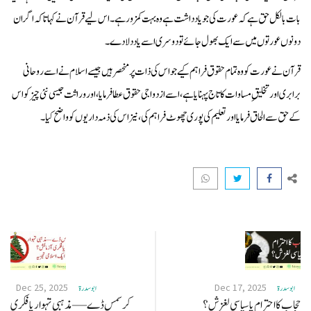
بات بالکل حق ہے کہ عورت کی جو یادداشت ہے وہ بہت کمزور ہے۔ اس لیے قرآن نے کہا تاکہ اگر ان
دونوں عورتوں میں سے ایک بھول جائے تو دوسری اسے یاد دلا دے۔
قرآن نے عورت کو وہ تمام حقوق فراہم کیے جو اس کی ذات پر منحصر ہیں جیسے اسلام نے اسے روحانی
برابری اور تخلیقِ مساوات کا تاج پہنایا ہے، اسے ازدواجی حقوق عطا فرمایا ، اور وراثت جیسی نئی چیز کو اس
کے حق سے الحاق فرمایا اور تعلیم کی پوری چھوٹ فراہم کی، نیز اس کی ذمہ داریوں کو واضح کیا۔
Dec 25, 2025
Dec 17, 2025
ابو سدرة
ابو سدرة
حجاب کا احترام یا سیاسی لغزش؟
کرسمس ڈے —مذہبی تہوار یا فکری