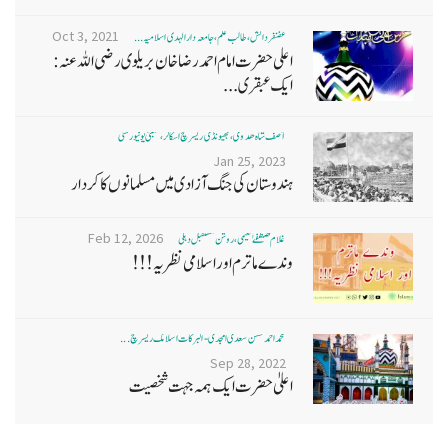
Oct 3, 2021
غضنفر دانش، طالب علم، جامعہ دارالہدی اسلامیہ ...
اعلی حضرت امام احمد رضا خان بریلوی رضی اللہ عنہ:
ایک عبقری...
آصف شاہ ھدوی، بھیونڈی ریسرچ اسکالر، ممبئی یونیورسٹی
Jan 25, 2023
ہندوستان کی جنگ آزادی میں مسلمانوں کا کردار
Feb 12, 2026
غلام مصطفےٰ نعیمی، روشن مستقبل دہلی
وندے ماترم اور اسلامی نظریہ!!!
محمد احمد حسن سعدی امجدی - البرکات اسلامک ریسرچ ...
Sep 28, 2022
اعلیٰ حضرت ایک ہمہ جہت شخصیت