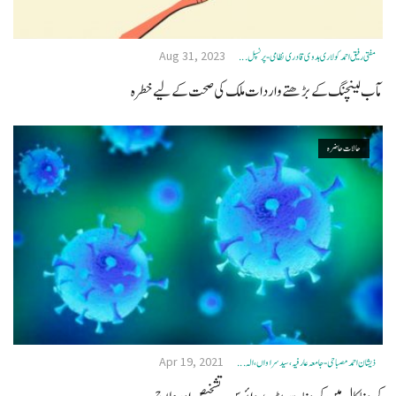
Aug 31, 2023
مفتی رفیق احمد کولاری ہدوی قادری نظامی- پرنسپل ...
مآب لینچنگ کے بڑھتے واردات ملک کی صحت کے لیے خطرہ
حالات حاضرہ
Apr 19, 2021
ذیشان احمد مصباحی-جامعہ عارفیہ، سید سراواں،الہ ...