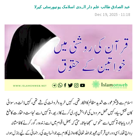
v
عبد الصادق طالب علم دار الہدی اسلامک یونیورسٹی کیرلا
Dec 19, 2025 - 11:18
i
g
a
t
i
o
n
اسلام سے پیشتر عورت شدید مظالم کا شکار تھی۔ کہیں خرید و فروخت کی شے تھی، کہیں ذلت و رسوائی
کا ن نقشِ سیاہ ، کہیں محض مردوں کی خواہش پوری کرنے کا ذریعہ، تو کہیں اسے نجاست و حقارت کا منبع
قرار دیا جاتا، تو کہیں اسے منحوس سمجھا جاتا ۔ حتیٰ کہ بعض اقوام میں اسے زندہ درگور کرنے کا فاحشانہ
رِواج تھا ۔ اُسی دوران قرآن مجید جو اللہ تعالیٰ کا وہ ازلی کلام ہے جو انسانیت کی رہنمائی کے لیے نازل ہوا۔