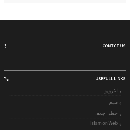
CONTCT US
USEFULL LINKS
انٹرویو
مہم
خطبہ جمعہ
Islam on Web