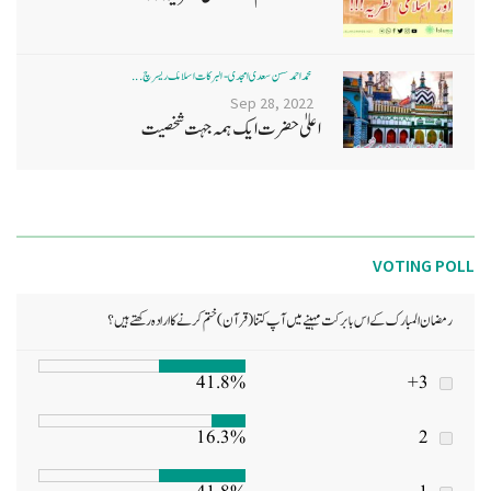
محمد احمد حسن سعدی امجدی - البرکات اسلامک ریسرچ ...
Sep 28, 2022
اعلیٰ حضرت ایک ہمہ جہت شخصیت
VOTING POLL
رمضان المبارک کے اس بابرکت مہینے میں آپ کتنا (قرآن) ختم کرنے کا ارادہ رکھتے ہیں؟
41.8%
3+
16.3%
2