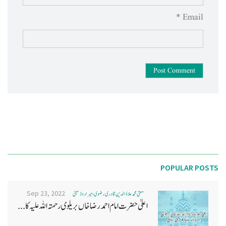
Email *
Post Comment
POPULAR POSTS
Sep 23, 2022
مفتی محمد علاؤ الدین قادری رضوی ، میرا روڈ ممبئی
اعلیٰ حضرت امام احمد رضا خاں بر یلو ی رحمتہ اللہ علیہ کا...