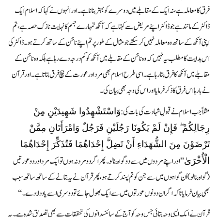
فرق کا معاملہ ہے، نہ ایک کے مقابلے میں دوسرے کو بہتر بنانا ہے ۔ اور انہوں نے کہا کہ اسلام ایک
ڈاکٹر کے مانند ہے جو ڈاکٹر اپنے مریض سے کہتا ہے کہ آنکھ تمہارے جسم کا نہایت نازک حصہ ہے، تم
اپنی آنکھ کے ساتھ وہ معاملہ نہیں کر سکتے جو مثال کے طور پر تم اپنے ناخن کے ساتھ کرتے ہو۔ ڈاکٹر کی
اس ہدایت کا مطلب یہ نہیں کہ وہ ناخن کے مقابلے میں آنکھ کو کم درجہ دے رہا ہے بلکہ وہ ناخن کے
مقابلے میں آنکھ کا فرق بتا رہا ہے۔ اسی طرح اسلام بھی مرد اور عورت کے بیچ فرق بتا تا ہے ۔ اور قرآن
نے بارہا اس فرق کا ذکر فرمایا اور اس کی وجہ بھی بیان کی۔
مثلاً جب اسلام نے قبولِ شہادت کی بات کی:
وَاسْتَشْهِدُوا شَهِيدَيْنِ مِنْ
رِجَالِكُمْ ۖ فَإِنْ لَمْ يَكُونَا رَجُلَيْنِ فَرَجُلٌ وَامْرَأَتَانِ مِمَّنْ
تَرْضَوْنَ مِنَ الشُّهَدَاءِ أَنْ تَضِلَّ إِحْدَاهُمَا فَتُذَكِّرَ إِحْدَاهُمَا
’’اور اپنے مردوں میں سے دو گواہ بنا لو۔ پھر اگر دو مرد نہ ہوں تو ایک مرد اور دو عورتیں
الْأُخْرَىٰ
(گواہ بنا لو) اُن گواہوں میں سے جن کو تم پسند کرتے ہو، پھر قرآن نے یہ بتانے کے ساتھ ساتھ سبب
بھی بیان فرمایا تاکہ اگر ان دونوں عورتوں میں سے ایک بھول جائے تو دوسری اسے یاد دلا دے۔‘‘
قرآن نے ایک ایسی وجہ بتائی جس وجہ کو آج کے سائنسدانوں کی تحقیقات سے بھی تصدیق شدہ ہے۔ یہ