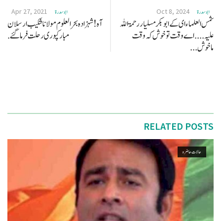
Apr 27, 2021
Oct 8, 2024
ابو سدرة
ابو سدرة
شمس العلماء ای کے ابو بکر مسلیار رحمۃ اللہ
آہ! شہزادہ بحر العلوم مولانا شکیب ارسلان
علیہ .... اے وقت تو خوش کہ وقت
مبارکپوری رحلت فر ما گئے.
ماخوش...
RELATED POSTS
حالات حاضرہ