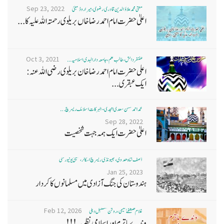
Sep 23, 2022
مفتی محمد علاؤ الدین قادری رضوی ، میرا روڈ ممبئی
اعلیٰ حضرت امام احمد رضا خاں بر یلو ی رحمتہ اللہ علیہ کا...
Oct 3, 2021
غضنفر دانش، طالب علم، جامعہ دارالہدی اسلامیہ ...
اعلی حضرت امام احمد رضا خان بریلوی رضی اللہ عنہ:
ایک عبقری...
محمد احمد حسن سعدی امجدی - البرکات اسلامک ریسرچ ...
Sep 28, 2022
اعلیٰ حضرت ایک ہمہ جہت شخصیت
آصف شاہ ھدوی، بھیونڈی ریسرچ اسکالر، ممبئی یونیورسٹی
Jan 25, 2023
ہندوستان کی جنگ آزادی میں مسلمانوں کا کردار
Feb 12, 2026
غلام مصطفےٰ نعیمی، روشن مستقبل دہلی
وندے ماترم اور اسلامی نظریہ!!!