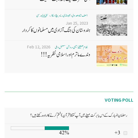
آصف شاہ ھدوی، بھیونڈی ریسرچ اسکالر، ممبئی یونیورسٹی
Jan 25, 2023
ہندوستان کی جنگ آزادی میں مسلمانوں کا کردار
Feb 12, 2026
غلام مصطفےٰ نعیمی، روشن مستقبل دہلی
وندے ماترم اور اسلامی نظریہ!!!
VOTING POLL
رمضان المبارک کے اس بابرکت مہینے میں آپ کتنا (قرآن) ختم کرنے کا ارادہ رکھتے ہیں؟
42%
3+