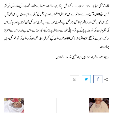
8 -شوشل میڈیا سے جڑے احباب سے گزارش ہے کہ بہت اہم اور معروف ومقتدر شخصیات کی وفات کی خبر نشر
کریں،سچ بتاؤں تو آج ہمارے معاشرے میں جو ذہنی اضطراب اور ڈپریشن کی کیفیت عام ہورہی ہے اس میں آپ
کے اس غیر دانش مندانہ اقدام کا بھی بڑا دخل ہے، فطری طور سے جب آدمی موبائل آن کرتا ہے اور اچانک اس
کی نظر وفیات کی خبروں پر پڑتی ہے تو نفسیاتی طور سے وہ ذہنی پریشانی کا شکار ہوتا ہے، اس لیے خدا را اس سے احتراز
برتیں،میرے تو کتنے اعزہ واقربا اسی لاک ڈاؤن میں رحلت کیے مگر شاید ہی کبھی ان کی رحلت کی خبر شوشل میڈیا
پر ڈالی ہو.
یہ چند سطور حاضر خدمت ہیں، پسند آئیں تو دعا سے نوازیں.