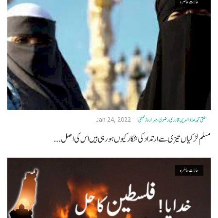
حالات حاضرہ
Jan 24, 2022
مفتی محمد علاؤ الدین قادری رضوی ، میرا روڈ ممبئی
مسلم لڑکیاں تیزی سے ارتدادکی شکارکیوں ہورہی ہیں اس کی اصل...
حالات حاضرہ