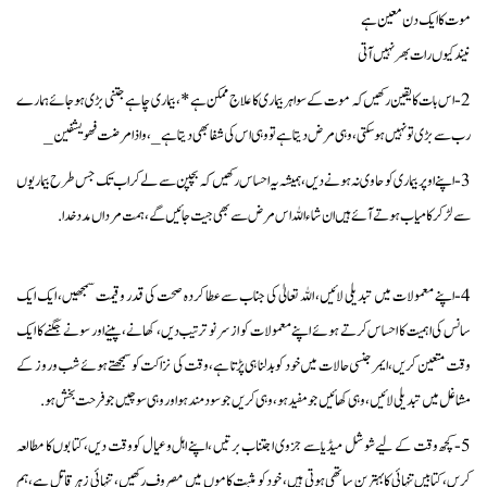
موت کا ایک دن معین ہے
نیند کیوں رات بھر نہیں آتی
2-اس بات کا یقین رکھیں کہ موت کے سوا ہر بیماری کا علاج ممکن ہے* ، بیماری چاہے جتنی بڑی ہو جائے ہمارے
رب سے بڑی تو نہیں ہوسکتی، وہی مرض دیتا ہے تو وہی اس کی شفا بھی دیتا ہے _، واذامرضت فھو یشفین_
3-اپنے اوپر بیماری کو حاوی نہ ہونے دیں، ہمیشہ یہ احساس رکھیں کہ بچپن سے لے کر اب تک جس طرح بیماریوں
سے لڑکر کامیاب ہوتے آئے ہیں ان شاء اللہ اس مرض سے بھی جیت جائیں گے ، ہمت مرداں مدد خدا.
4-اپنے معمولات میں تبدیلی لائیں، اللہ تعالیٰ کی جناب سے عطا کردہ صحت کی قدر وقیمت سمجھیں، ایک ایک
سانس کی اہمیت کا احساس کرتے ہوئے اپنے معمولات کو از سر نو ترتیب دیں، کھانے، پینے اور سونے جگنے کا ایک
وقت متعین کریں،ایمرجنسی حالات میں خود کو بدلنا ہی پڑتا ہے،وقت کی نزاکت کو سمجھتے ہوئے شب وروز کے
مشاغل میں تبدیلی لائیں، وہی کھائیں جو مفید ہو، وہی کریں جو سودمند ہو اور وہی سوچیں جو فرحت بخش ہو.
5- کچھ وقت کے لیے شوشل میڈیا سے جزوی اجتناب برتیں ،اپنے اہل وعیال کو وقت دیں، کتابوں کا مطالعہ
کریں، کتابیں تنہائی کابہترین ساتھی ہوتی ہیں، خود کو مثبت کاموں میں مصروف رکھیں، تنہائی زہر قاتل ہے،ہم