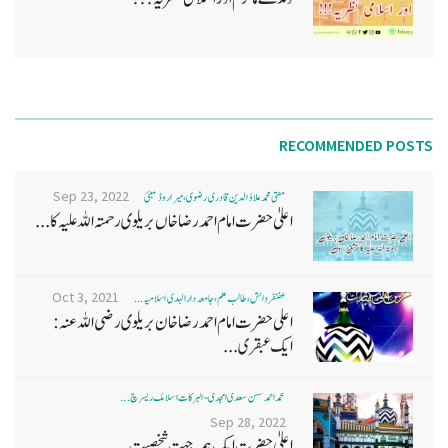
RECOMMENDED POSTS
Sep 23, 2022
مفتی محمد علاؤ الدین قادری رضوی ، میرا روڈ ممبئی
اعلیٰ حضرت امام احمد رضا خاں بر یلو ی رحمتہ اللہ علیہ کا...
Oct 3, 2021
غضنفر دانش، طالب علم، جامعہ دارالہدی اسلامیہ ...
اعلی حضرت امام احمد رضا خان بریلوی رضی اللہ عنہ:
ایک عبقری...
محمد احمد حسن سعدی امجدی - البرکات اسلامک ریسرچ ...
Sep 28, 2022
اعلیٰ حضرت ایک ہمہ جہت شخصیت