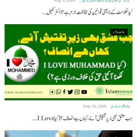
Aug 9, 2020
محمد احمد حسن سعدی امجدی - البرکات اسلامک ریسرچ ...
کیا حکومت کے لایعنی قوانین کی مخالفت جرم ہے ؟ ڈاکٹر کفیل...
حالات حاضرہ
Sep 20, 2025
حافظ افتخاراحمدقادری
جب عشق بھی زیرِ تفتیش آئے ، کہاں ہے انصاف ؟ (کیا I Love...