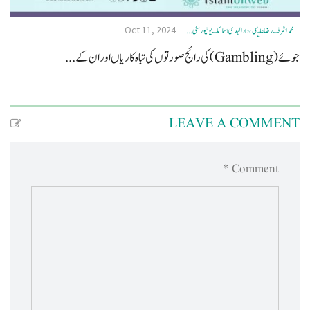
Oct 11, 2024
محمد اشرف رضا علیمی ، دار الہدی اسلامک یونیورسٹی ...
جوئے(Gambling) کی رائج صورتوں کی تباہ کاریاں اور ان کے...
LEAVE A COMMENT
Comment *