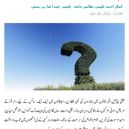
v
کمال احمد علیمی نظامی جامعہ علیمیہ جمدا شاہی بستی
Apr 26, 2021 - 12:49
i
g
a
t
i
o
n
جلتی چتائیں،قبرستانوں میں جنازوں کی لمبی قطاریں، اسپتالوں میں ایک ایک سانس کے لیے دم توڑتے
مریض،سونی سڑکیں، بند دکانیں، ویران بازار، طبی راحت رساں گاڑیوں کی ہیبت ناک آوازیں، شوشل میڈیا پر
دم بدم موت کی خبریں، عوام وخواص کی سرعت کے ساتھ رحلت اور ہر کسی کے کی آنکھوں میں خوب و دہشت