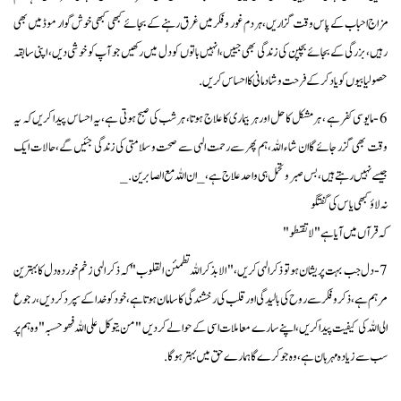
مزاج احباب کے پاس وقت گزاریں، ہردم غور وفکر میں غرق رہنے کے بجائے کبھی کبھی خوش گوار موڈ میں بھی
رہیں،بزرگی کے بجائے بچپن کی زندگی بھی جییں،انہیں باتوں کو دل میں رکھیں جو آپ کو خوشی دیں، اپنی سابقہ
حصولیابیوں کو یاد کرکے فرحت و شادمانی کا احساس کریں.
6 -مایوسی کفر ہے ، ہر مشکل کا حل اور ہر بیماری کا علاج ہوتا، ہر شب کی صبح ہوتی ہے، یہ احساس پیدا کریں کہ یہ
وقت بھی گزر جائے گا ان شاء اللہ، ہم پھر سے رحمت الہی سے صحت و سلامتی کی زندگی جئیں گے، حالات ایک
جیسے نہیں رہتے ہیں، بس صبر وتحمل ہی واحد علاج ہے، _ان اللہ مع الصابرين._
نہ لاؤ کبھی یاس کی گفتگو
کہ قرآں میں آیا ہے" لاتقنطو"
7-دل جب بہت پریشان ہو تو ذکر الہی کریں،" الا بذكر اللہ تطمئن القلوب" کہ ذکر الہی زخم خوردہ دل کا بہترین
مرہم ہے،ذکر وفکر سے روح کی بالیدگی اور قلب کی رخشندگی کا سامان ہوتا ہے،خود کو خدا کے سپرد کردیں، رجوع
الی اللہ کی کیفیت پیدا کریں، اپنے سارے معاملات اسی کے حوالے کردیں "من یتوکل علی اللہ فھو حسبہ"وہ ہم پر
سب سے زیادہ مہربان ہے، وہ جو کرے گا ہمارے حق میں بہتر ہوگا.