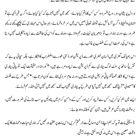
کے مہیب سائے کرونا کال میں یہ مناظر ہیں ہمارے دور کے بھارت کے.
ہر دل پریشان، ہر روح افسردہ، کس کس کا ماتم کیا جائے، سمجھ میں نہیں آتا ہے کہ کیا کیا جائے،اگر یہ قہر الہی ہے تو
الامان والحفیظ، اگر یہ آزمائش ہے تو اللہ تعالیٰ ہمیں اس میں سرخرو فرمائے، بہر حال اس مہاماری کے پیچھے کچھ نہ کچھ
ضرور ہے، ورنہ ہمارا رب تو بڑا مہربان نہایت رحم والا ہے، وہ بندے کو اس کی طاقت سے زیادہ تکلیف نہیں دیتا
ہے، اس کی رحمت اس کے غضب پر غالب ہے.
اس بھیانک گھڑی میں انسان فطری طور سے ڈپریشن اور ذہنی طور سے اضطراب کا شکار ہے، بلکہ سچائی یہ ہے کہ
تقریباً ساٹھ پرسنٹ لوگ بیماری سے کم ڈپریشن سے زیادہ مررہے ہیں، *کورونا درحقیقت ایک نفسیاتی بیماری
ہے، اس کا شکار عموماً نفسیاتی مریض ہی ہوتے ہیں، ورنہ عام سردی بخار سے کون مرتا ہے،* جس طرح سے فلسفہ
کا" ھیولی" آج تک سمجھ میں نہیں آیا اسی طرح یہ بیماری بھی اب تک سمجھ میں نہیں آئی، اللہ رحم فرمائے.
ایسے میں ہم کیا کریں، کس سے فریاد کریں اور کس کے دامن کرم میں پناہ لیں یہ سب بتانے کی ضرورت نہیں،
بروقت چند باتیں عرض ہیں، شاید کسی کو فائدہ ہوجائے:
1-پہلی بات تو یہ کہ ہم اپنے ذہن ودماغ سے ڈر ختم کریں ،اس بات پر عقیدہ رکھیں کہ ہماری حیات وممات کا ایک
وقت معین ہے، اس میں نہ کمی ہوسکتی ہے نہ بیشی.