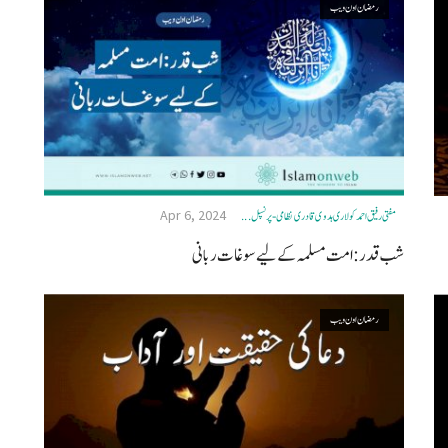
رمضان اون ويب
Apr 6, 2024
مفتی رفیق احمد کولاری ہدوی قادری نظامی- پرنسپل ...
شب قدر : امت مسلمہ کے لیے سوغات ربانی
رمضان اون ويب