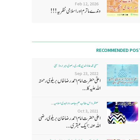
Feb 12, 2026
وندے ماترم اور اسلامی نظریہ!!!
RECOMMENDED POS
مفتی محمد علاؤ الدین قادری رضوی ، میرا روڈ ممبئی
Sep 23, 2022
اعلیٰ حضرت امام احمد رضا خاں بر یلو ی رحمتہ
اللہ علیہ کا...
غضنفر دانش، طالب علم، جامعہ دارالہدی اسلامیہ ...
Oct 3, 2021
اعلی حضرت امام احمد رضا خان بریلوی رضی
اللہ عنہ: ایک عبقری...