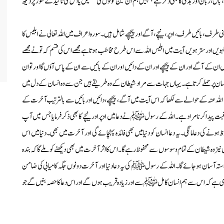
ل، زبان اور ہڈی کا بھی ذکر ہے جنہیں ہم ان تین قوتوں کی تفصیل یا اس کی تاکید کے طور پر دیکھ
ی طرف،بائیں طرف، اوپر، نیچے،آگے اور پیچھے شامل ہیں۔سورہ اعراف میں اللہ تعالی نے ابلیس کا
لہویں اور سترہویں آیت میں ابلیس اللہ سے اس طرح مخاطب ہوتاہے مجھے اس کی قسم کہ تو نے مجھے
ں ان کے آگے اور ان کے پیچھے اور ان کے دائیں اور ان کے بائیں سے ان کے پاس آؤں گا اور تو ان
نسان پر حملے کرتا ہے۔یہاں جہات سے مراد شیطان کے وہ طریقے ہیں جن سے وہ انسان کے دل میں
 عنہ کے حوالے سے لکھا کہ اس آیت میں آگے، پیچھے، دائیں اور بائیں سے بالترتیب آخرت کے
رغبت پیدا کرنا مراد ہے۔ اللہ کے رسول ﷺ نے دعا میں اوپر اور نیچے کا بھی ذکر فرمایا جس میں آپ
ونے کی دعا مانگی۔یہ دعا انسان کو دنیا میں بھی فائدہ پہنچائے گی اور آخرت میں بھی۔دنیا میں اس
 نیز وہ شیطان کے تمام وسوسوں سے محفوظ رہے گا۔اس کا اثر آخر ت میں بھی دیکھنے کو ملے گا کہ بندہ
ستہ آسان ہوجائے گا۔اللہ کے رسولﷺ کی یہ دعا دنیا اور آخرت دونوں جگہ کامیابی کی ضامن
ری ہے کہ اس سے ہم انسان کاملﷺسے اور زیادہ قریب ہوں گے اور اس دعا کا حصہ بنیں گے جو