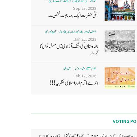
محمد احمد حسن سعدی امجدی - البرکات اسلامک ریسرچ ...
Sep 28, 2022
اعلیٰ حضرت ایک ہمہ جہت شخصیت
آصف شاہ ھدوی، بھیونڈی ریسرچ اسکالر، ممبئی یونیورسٹی
Jan 25, 2023
ہندوستان کی جنگ آزادی میں مسلمانوں کا
کردار
غلام مصطفےٰ نعیمی، روشن مستقبل دہلی
Feb 12, 2026
وندے ماترم اور اسلامی نظریہ!!!
VOTING PO
رمضان المبارک کے اس بابرکت مہینے میں آپ کتنا (قرآن) ختم کرنے کا ارادہ رکھتے ہیں؟