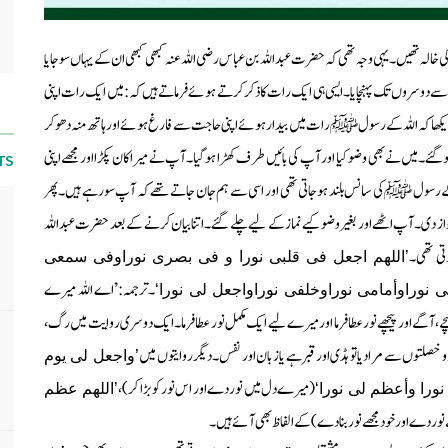
 کی خالہ تھیں۔یہی وجہ تھی کہ حضرت عبداللہ بن عباس رضی اللہ عنہ کبھی کبھی ان کے یہاں سوجایا
 دوسروں تک پہنچایا۔ایسی ہی ایک رات کا ذکر کرتے ہوئے فرماتے ہیں کہ: میں ایک رات اپنی
ں نے دیکھا کہ اللہ کے رسول ﷺرات میں بیدار ہوئے اپنی حاجت سے فارغ ہوئے اور ہاتھ منہ دھوکر
ئے۔میں نے بھی وضو کیا اور آپ کی بائیں طرف کھڑا ہوگیا۔آپ نے میرا کان پکڑا اور مجھے اپنی
TS
کے رسول ﷺکی سانس بلند ہوجاتی تھی اور اسی سے ہم جان جاتے تھے کہ آپ سورہے ہیں۔پھر
ز دی۔آپ اٹھے اور بغیر وضو کیے نماز کے لیے چلے گئے۔اتنا بیان کرنے کے بعد حضرت عبداللہ
تی تھی۔
’اللھم اجعل فی قلبی نورا و فی بصری نوراوفی سمعی
۔ترجمہ:’اے اللہ میرے
 نوراوأمامی نوراوخلفی نوراواجعل لی نورا‘
، آگے اور پیچھے نور عطافرما اور میرے لیے ایک مکمل نور عطافرما۔ایک دوسری روایت میں رگ،
صلتوں سے مراد یا تو ہڈی اور قبر ہے یا زبان اور نفس۔دیگر روایتوں میں
’واجعل لی یوم
(میرے دل میں نور دے اور اس نور کو بڑا کر)،
را وأعظم لی نورا‘
’اللھم عظم
ے نور دے اور خود مجھے نور بنا دے)کے الفاظ بھی آئے ہیں۔