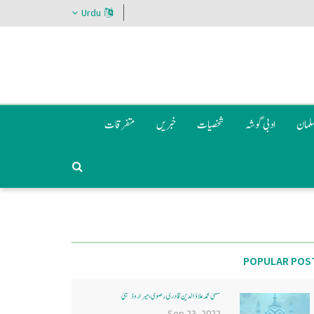
Urdu
سلمان
ادبی گوشہ
شخصیات
خبریں
متفرقات
POPULAR POS
مفتی محمد علاؤ الدین قادری رضوی ، میرا روڈ ممبئی
Sep 23, 2022