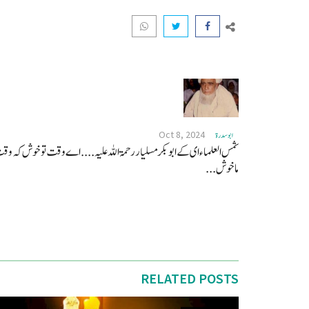
Oct 8, 2024
ابو سدرة
شمس العلماء ای کے ابو بکر مسلیار رحمۃ اللہ علیہ .... اے وقت تو خوش کہ و
ماخوش...
RELATED POSTS