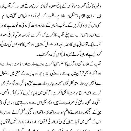
وغیرہ کا کوئی ظہور نہ ہو تو اس کے باقی اعضاء بھی اسی طرح ہوتے ہیں اور اگر قلب 
ہیں اور ان پر قابو پانا مشکل ہوجاتا ہے۔قلب کے لیے نور کا سوال اس معنی میں اہ
بھی اس کی پیروی کریں گے۔قلب انسان کے اندر ودیعت کی ہوئی وہ قوت ہے جو ہر 
سے اس دعا میں سب سے پہلے قلب کا ذکر ہے کہ اگر اسے نور عطا ہوگیا تو باقی ا
قلب ایک تو انسانی بدن کا حصہ ہے جسے ہم دل کہتے ہیں اور جس کا کام خون کی صفائی
کرواتی ہے اور ایسا کرنے میں دماغ اس کی مدد کرتا ہے۔
قلب کے علاوہ جن دو قوتوں کا خصوصی ذکر ہے وہ ہیں بصارت اور سماعت۔بصارت اورسم
اور آنکھ کو بھی قرآن میں سیدھے راستے کی سمجھ بوجھ اور ہدایت کے معنی میں استعما
سے انہیں سیدھا راستہ نظر نہیں آتا۔تو یہاں بصارت سے حق وباطل اور خیر و شر میں ا
کرے۔اسی طرح سماعت کا بھی ذکر ہے۔قرآن میں بارہا کافروں کو کہاگیا کہ انہیں سنائ
جتنی بار بھی راہ حق کی طرف بلاتے ہیں وہ پھر بھی اس سے دور رہتے ہیں اور ان کی با
چیز کے صحیح اور غلط ہونے کا علم ہو اور ساتھ ہی ساتھ اس صحیح پر عمل کرنے اور 
اس کے ضمن میں آجاتے ہیں کیوں کہ انسانی قوتوں کا دارومدار زیادہ تر انہیں قوتوں 