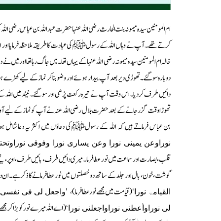
ا
م المومنین سیدہ میمونہ بنت الحارث رضی اللہ عنہا حضرت عبداللہ بن عباس رضی اللہ
کرتے تھے۔آپ نے وہاں اللہ کے رسولﷺکی عبادت کا طریقہ ملاحظہ فرمایا اور اسے
خالہ ام المومنین سیدہ میمونہ رضی اللہ عنہا کے یہاں تھا۔میں جاگ رہا تھا اور می
دوبارہ سوگئے۔تھوڑی دیر بعد آپ بیدار ہوئے اور وضو بناکر نماز کے لیے کھڑے ہوگ
دائیں طرف کردیا۔اس وقت آپ نے تیرہ رکعت پڑھی اور سوگئے۔نیند میں اللہ 
تھوڑا وقت گزرجانے کے بعد حضرت بلال رضی اللہ عنہ نے آپ کو نماز کے لیے آوا
بن عباس فرماتے ہیں کہ اللہ کے رسولﷺکی دعاؤں میں اکثر یہ دعاشامل ہو
نوراوعن یمینی نورا وعن یساری نورا وفوقی نوراوتحتی
قلب،بصارت اور سماعت میں نور عطافرما۔میری دائیں طرف، بائیں طرف، اوپر، نیچے
گوشت، خون، بال اور جلد کے ساتھ دو خصلتوں میں نور عطافرمانے کا ذکر ہے۔ان دو خ
(قیامت میں مجھے نور عطافرما)،
القیامۃ نورا‘
’واجعل لی فی نفسی نو
(اے اللہ میرے نور کو بڑا کر مجھ
لی نوراوأعطنی نوراواجعلنی نورا‘