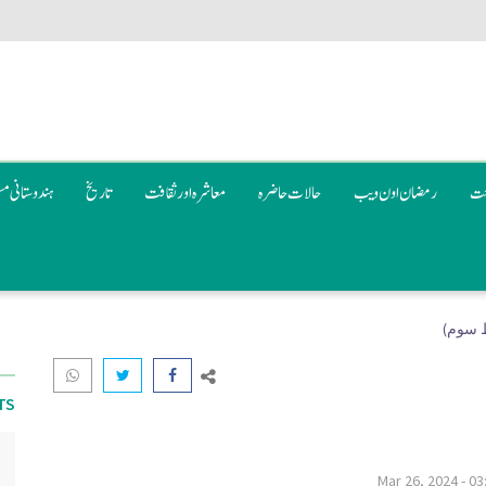
عت
رمضان اون ويب
حالات حاضرہ
معاشرہ اور ثقافت
تاریخ
ہندوستانی م
 سوم)
TS
Mar 26, 2024 - 03