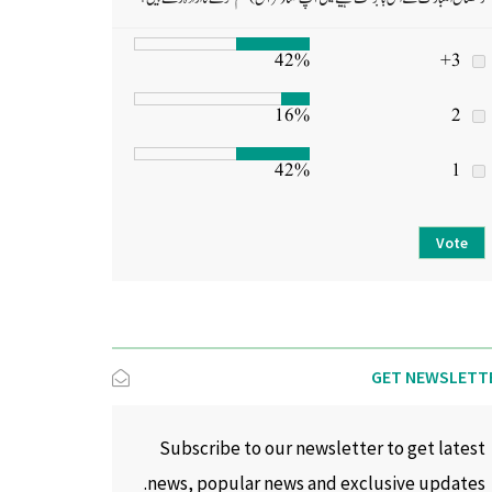
42%
3+
16%
2
42%
1
Vote
GET NEWSLETT
Subscribe to our newsletter to get latest
news, popular news and exclusive updates.