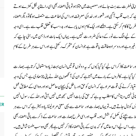
ہی اپنی فطرت سے ہٹ جائے اور معصیت میں مبتلا ہو تو باقی اعضاء بھی اسی راستے پر نکل کھڑے ہوتے
م ہے کہ جب قلب آگہی اور شعور اور خدا کی معرفت اور اس کی اطاعت سے متصف ہوگا تو دیگر اعضاء
طرح کا کام کرسکتی ہے۔اچھے اور نیک کام ہوں یا برے اور بد،سب کا تعلق قلب سے ہے۔اسی وجہ
عضاء کے لیے الگ سے نور کے دعا کی ضرورت نہیں ہے۔یہاں ایک بات اور ذہن میں رہنی چاہیے کہ
 وغیرہ ہے اور دوسرا وہ طاقت یا قوت ہے جو انسان کو متحرک رکھتی ہے اور اس سے ہر طرح کے کام
اعت کا ذکر اس لیے کیا گیا کیوں کہ یہ دونوں قوتیں انسان بہت زیادہ استعمال کرتا ہے۔بصارت
ل کیا گیا ہے۔کافروں کے بارے میں آتا ہے کہ ان کی آنکھوں پر اللہ نے پٹی چڑھادی ہے جس کی وجہ
متیاز کرنے کی قوت مراد ہے کہ انسان کو حق اور باطل کی پہچان حاصل ہو اور وہ اسی کے مطابق عمل
ی نہیں دیتا جس کا مطلب یہ ہے کہ حق کی بات انہیں سمجھ میں نہیں آتی اور اللہ کے رسول انہیں
ER
توں کو ٹال جاتے ہیں۔تو یہاں بصارت اور سماعت سے یہی معنی مراد لینا زیادہ بہتر ہے کہ اس سے ہر
اس غلط سے بچنے کی مکمل کوشش ہو۔قلب اور اسی طرح بصارت اور سماعت کے ذکر سے باقی اعضاء بھی
پر ہے۔اس لیے اس دعا میں گو کہ بدن کے باقی اعضاء کا ذکر نہیں ہے پھر بھی وہ سب ضمنا شامل ہیں۔