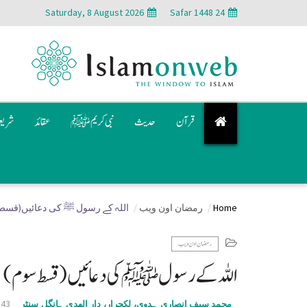
Saturday, 8 August 2026
24 Safar 1448
قرآن
حدیث
نبی کریم ﷺ
عقائد
شری
Home
رمضان اون ويب
اللہ کے رسول ﷺ کی دعائیں(قسط
رمضان اون ويب
اللہ کے رسول ﷺ کی دعائیں(قسط سوم)
:43
محمد سیف انصاری ہدوی، لکچرار، دار الھدی ہانگل سنٹر