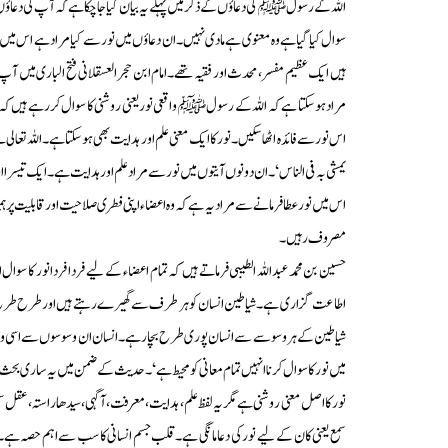
اللہ کے رسول ﷺ کی دعاؤں کے ذکر میں پہلے یہ بیان کیا جاچکا ہے کہ آپ کی دعاؤں کا
سوال کیا گیا ہے وہ معنوی ہے مادی نہیں۔ان دعاؤں میں نور سے کیا مراد ہے اس میں 
ہیں ایک عظیم مفسر،محدث اور فقیہ تھے۔امام ابن حجر العسقلانی فتح الباری میں آپ
مراد ہوسکتا ہے کہ اللہ کے رسول ﷺ واقعی نور یعنی روشنی کا سوال کررہے ہیں ک
اس نور سے فائدہ اٹھاسکیں۔نور کا ایک معنی علم اور ہدایت بھی ہوسکتا ہے۔اللہ تعالی نے ق
یمشی بہ فی الناس‘۔ان دونوں آیتوں میں نور سے مراد علم اور ہدایت ہے۔ایک تیسرااور زی
اس میں نور عطافرمانے سے مراد یہ ہے کہ وہ اعضاء اپنی فطری صلاحیت اور قابلیت پر ہم
مصروف رہیں۔
حسین بن محمد عبداللہ الطیبی فرماتے ہیں کہ تمام اعضاء کے لیے فردا فردا نور کا س
اطاعت گزاری ہے۔شیاطین انسان کو ہر طرف سے گھیرے رہتے ہیں اور طرح طرح کے
شیاطین کے ہر وسوسے سے انسان پوری طرح بچا رہے۔انسان ان وسوسوں سے اسی وقت بچ 
میں نور کا سوال کرنا انہیں تمام معانی کو محیط ہے‘۔حدیث کے ضمن میں یہ ساری بحث 
نور کا اصل معنی روشنی ہے مگر یہ لفظ علم، ہدایت، معرفت، آگہی، سیدھا راستہ، عق
سمع یعنی کان کے لیے نور کی دعا مانگی ہے۔قلب جسم انسانی کا سب سے اہم حصہ ہ