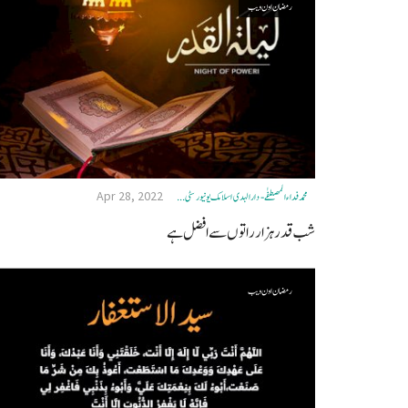
رمضان اون ويب
Apr 28, 2022
محمد فداء المصطفٰے - دارالہدی اسلامک یونیورسٹی ...
شب قدر ہزار راتوں سے افضل ہے
رمضان اون ويب