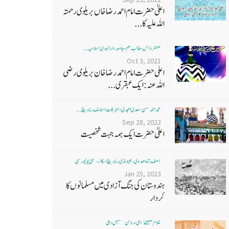
اعلیٰ حضرت امام احمد رضا خاں بر یلو ی رحمتہ
اللہ علیہ کا...
غضنفر دانش، طالب علم، جامعہ دارالہدی اسلامیہ ...
Oct 3, 2021
اعلی حضرت امام احمد رضا خان بریلوی رضی
اللہ عنہ: ایک عبقری...
محمد احمد حسن سعدی امجدی - البرکات اسلامک ریسرچ ...
Sep 28, 2022
اعلیٰ حضرت ایک ہمہ جہت شخصیت
آصف شاہ ھدوی، بھیونڈی ریسرچ اسکالر، ممبئی یونیورسٹی
Jan 25, 2023
ہندوستان کی جنگ آزادی میں مسلمانوں کا
کردار
غلام مصطفےٰ نعیمی، روشن مستقبل دہلی