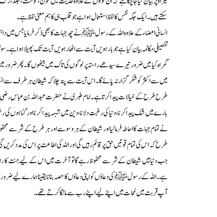
نیز اوپر بیان کیا جاچکا ہے کہ ان قوتوں کے علاوہ حدیث میں خون، گوشت، جلد،رگ، با
سکتے ہیں۔ایک جگہ نفس کا لفظ استعمال ہوا ہے جو قلب ہی کا ہم معنی لفظ ہے۔
انسانی اعضاء کے علاوہ اللہ کے رسولﷺ نے چھ جہات کا بھی ذکر فرمایا جس میں داہن
تفصیلی مکالمہ بیان کیا ہے جو بارہویں آیت سے اٹھارہویں آیت تک پھیلا ہوا ہے۔سو
گمراہ کیا میں ضرور تیرے سیدھے راستہ پر لوگوں کی تاک میں بیٹھوں گا۔ پھر ضرور می
میں سے اکثر کو شکر گزار نہ پائے گا۔اس آیت سے پتہ چلا کہ شیطان ہر طرف سے ا
طرح طرح کے خیالات پیداکرتا ہے۔امام طبری نے حضرت عبداللہ بن عباس رضی اللہ
بارے میں شک پیدا کرنا،دنیا کی رغبت دلانا، دین میں شبہہ پیدا کرنا اور گناہوں کی 
نے تمام جہات کا احاطہ فرمالیا اور شیطان کے ہر وسوسے اور ہر طرح کے شر سے محفوظ ہ
طرح کہ اس کی تمام قوتیں حق پر قائم رہیں گی اور اللہ کی اطاعت پر اس کی مدد کریں گی
جب دنیا میں شیطان کے شر سے محفوظ رہے گا تو آخرت میں اس کے لیے جنت کا را
ہے۔اللہ کے رسولﷺ کی دعاؤں کو اپنی دعاؤں کا حصہ بنانا یقینا ہمارے لیے ضرو
آپ قربت میں لمحات میں اپنے لیے اپنے رب سے مانگا کرتے تھے۔