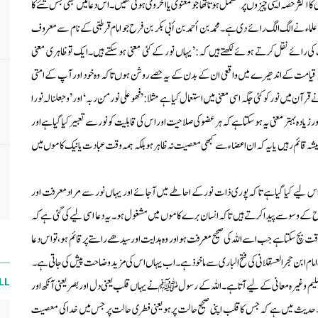
 اکثر حصہ ایسی چیزوں پر مشتمل ہوتا تھا جو معنوی یا اخروی ہوتی تھیں۔اس دعا میں بھی جس شئے کا
علماء نے الگ الگ رائے دی ہے۔محمد بن أحمد بن أبی بکر بن فرح جو امام قرطبی کے نام سے معروف
 کی رائے نقل کرتے ہوئے لکھتے ہیں کہ: ’یہاں نور کے کئی معنی ہوسکتے ہیں۔ایک تو ظاہری معنی
ہ قیامت کے اندھیرے میں واقعی ان کے بدن کے یہ حصے روشن ہوں تاکہ وہ خود اور آپ کے امتی
رآن میں نور کو کئی جگہ اسی معنی میں استعمال کیا ہے مثلا: ’فھو علی نور من ربہ‘ اور ’وجعلنا لہ نورا
ادہ بہتر معنی یہ ہوسکتا ہے کہ ہر عضو کی صلاحیت اور اس کی قابلیت کو نور سے تعبیر کیا گیا ہے اور
یشہ قائم رہیں یا یہ کہ ان اعضاء سے کبھی معصیت نہ ظاہر ہو بلکہ ہمہ وقت عبادت یا نیک کاموں میں
وال اس لیے کیا گیا ہے تا کہ پوری ذات نور کے احاطے میں آجائے اور یہاں نور سے مراد معرفت اور
 وسوسے پیداکرتے ہیں تاکہ انسان برے کاموں میں مشغول ہو۔یہ دعا اسی لیے کی گئی ہے کہ
سکتا ہے جب اسے اللہ کی صحیح معرفت ہو اور وہ ہدایت اور سیدھے راستے پر قائم ہو، تو اس دعا
امام ابن حجر العسقلانی کی فتح الباری سے ماخوذ ہے۔اب یہاں اس کی مزید وضاحت پیش کی جاتی ہے۔
LL
ل سلیم وغیرہ معانی کے لیے آتا ہے۔اللہ کے رسول ﷺنے یہاں قلب یعنی دل اور بصریعنی آنکھ اور
ے۔حدیث میں ہے کہ جس کا قلب اپنی صحیح حالت پر ہو یعنی فطری حالت پر جس میں خدا کی معصیت