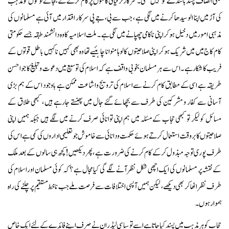
بھی انصاف پسند باشندے کو نہیں تھی ۔ سرکار ترقیاتی کاموں پر کام کرنے کے بجائے لوگوں کو مذہب
کی آڑ میں اپنا الو سیدھا کرنے میں لگی ہے ، جب سے بی،جےپی سرکار اقتدار میں آئی ہے مسلمانوں کی
مذہبی امور میں دخیل ہوکر اپنی ناکامی چھپانے میں لگی ہے ۔ ملت اسلامیہ کا وہ دانشمند طبقہ جسے حکومتی
کام کاج میں میں شریک ہوکر اپنی صلاحیتوں کا لوہا منوانا چاہئیے تھا وہ بھی کہیں نا کہیں باطل قوتوں کے
فریب کا شکار ہے ۔ اس سے ہر مسلمان بخوبی واقف ہے کہ اسلام کی توسیع میں دعوت و تبلیغ کا جو احسن
طریقہ ہے اسی کے مطابق کام کرنے سے اسلام کی ترویج و اشاعت ممکن ہے باوجود اس کے ہم بڑی
آسانی سے کفار و مشرکین کی طرف سے بچھائے گئے جال میں پھنستے جارہے ہیں ، کبھی طلاق کے
مسائل کو لیکر تو کبھی حجاب کے مسئلہ میں ہم اپنی توانائی صرف کرنے میں لگے ہیں جبکہ ہمیں اپنی
صلاحیتوں کا بروقت استعمال کرتے ہوئے حکمت و دانائی سے خاموش جو تعلیمی اداروں کی کمی ہے اس کی
طرف پوری توجہ مبذول کرکے کام کرنے کی ضرورت ہے ، پھر دیکھیں! کچھ ہی سالوں کے بعد ملک
کے نقشہ پر مسلمانوں کی ایک اچھی شکل نظر آنے لگے گی کیا مجال ہے ؟ کہ کوئی مسلمان اور اسلام کی
طرف نظر اٹھا کر بھی دیکھے ، لیکن ہمیں آپسی اختلافات سے فرصت ملے جب نا خط مستقیم پر چلنے کی راہ
ہموار ہوں ۔
حجاب کو ہر مذہب میں پسند کیا جاتا ہے اسے تو سیاسی لیڈران نے صرف اپنے فائدے کے لئے ایک خاص