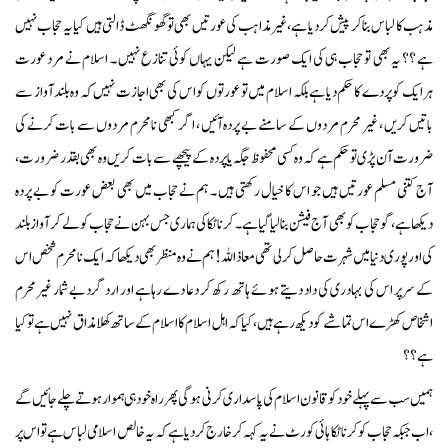
مذہب کا لباس بناکر پیش کردیا ہے ، غیرمذاہب کی عورتیں بھی تو گھونگھٹ ڈالتی ہیں کیا یہ حجاب نہیں
ہے ؟؟ یہ بھی تو حجاب ہی کی ایک صورت ہے لیکن یہاں کوئی تنازع نہیں ۔ اسلام نے مرد عورت
ہرایک کو پردے کا حکم دیا ہے بلکہ اسلام میں تو عورتوں کو اس کی بھی اجازت نہیں کہ وہ بلند آواز سے
باتیں کریں ، غیر محرم مردوں کے سامنے بے پردہ آئیں ، اگر کبھی نامحرم مردوں سے بات کرنے کی
ضرورت آن پڑی تو حکم ہے کہ وہ کسی محفوظ جگہ یا پردہ کے پیچھے سے بات کریں وہ بھی بقدر ضرورت ،
آج کتنی مسلم عورتیں ہیں جو اس کا خیال رکھتی ہیں ۔ ہم نے حجاب میں بھی بعض عورت کو بے پردہ
دیکھا ہے ، گو حجاب کو بھی آج فیشن بنالیاگیا ہے ۔ کرناٹکا کی ہماری جس بہن نے حجاب کو لے کر آواز بلند
کی اور پوری دنیا میں شہرت حاصل کرلی تھی معاذاللہ! ہم نے وہ منظر بھی دیکھا کہ ایک نامحرم شخص اس
کے سرپر اس کی بہادری کی داد دیتے ہوئے ہاتھ رکھ کر دعا دے رہاہے اور ارد گرد بےشمار غیرمحرم
اشخاص کھڑے اس تماشے کو دیکھ رہے ہیں ، کیا کہ اہل اسلام کا اسلام کے ساتھ کھلا مذاق نہیں ہے تو کیا
ہے ؟؟
ہمیں سب سے پہلے خود کو قانون اسلام کی پاسداری کرنی ہوگی پھر راہ خود ہی ہموار ہوتے چلے جائیں گے
، اب جبکہ حجاب کو کرناٹکا ہائی کورٹ نے یہ کہہ کر خارج کردیاہے کہ یہ خالص اسلامی لباس ہے تو اس پر