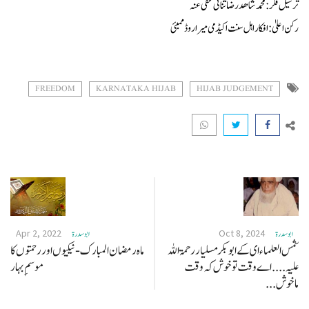
ترسیل فکر: محمد شاھدرضا ثنائی عفی عنہ
رکن اعلیٰ : افکار اہل سنت اکیڈمی میراروڈ ممبئی
FREEDOM
KARNATAKA HIJAB
HIJAB JUDGEMENT
Apr 2, 2022
Oct 8, 2024
ابو سدرة
ابو سدرة
شمس العلماء ای کے ابو بکر مسلیار رحمۃ اللہ
ماه رمضان المبارک - نیکیوں اور رحمتوں کا
علیہ .... اے وقت تو خوش کہ وقت
موسمِ بہار
ماخوش...