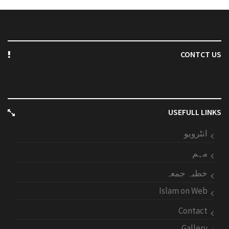
CONTCT US
USEFULL LINKS
انٹرویو
مہم
خطبہ جمعہ
Islam on Web
Contact
Gallery