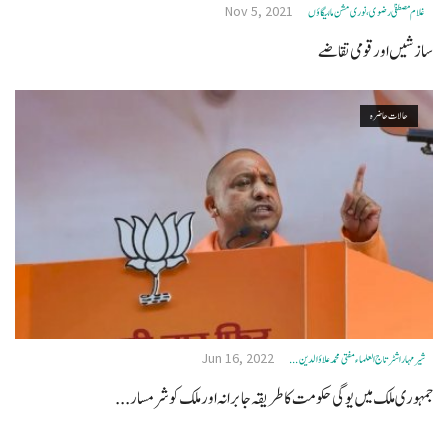
Nov 5, 2021
غلام مصطفیٰ رضوی، نوری مشن مالیگاؤں
سازشیں اور قومی تقاضے
حالات حاضرہ
Jun 16, 2022
شیر مہا راشٹرتاج العلماء مفتی محمد علاؤالدین ...
جمہوری ملک میں یوگی حکومت کا طریقہ جابرانہ اور ملک کو شرمسار...