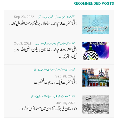
RECOMMENDED POSTS
Sep 23, 2022
مفتی محمد علاؤ الدین قادری رضوی ، میرا روڈ ممبئی
اعلیٰ حضرت امام احمد رضا خاں بر یلو ی رحمتہ اللہ علیہ کا...
Oct 3, 2021
غضنفر دانش، طالب علم، جامعہ دارالہدی اسلامیہ ...
اعلی حضرت امام احمد رضا خان بریلوی رضی اللہ عنہ:
ایک عبقری...
محمد احمد حسن سعدی امجدی - البرکات اسلامک ریسرچ ...
Sep 28, 2022
اعلیٰ حضرت ایک ہمہ جہت شخصیت
آصف شاہ ھدوی، بھیونڈی ریسرچ اسکالر، ممبئی یونیورسٹی
Jan 25, 2023
ہندوستان کی جنگ آزادی میں مسلمانوں کا کردار