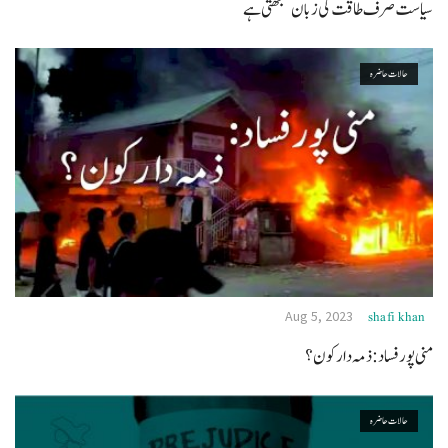
سیاست صرف طاقت کی زبان سمجھتی ہے
حالات حاضرہ
Aug 5, 2023
shafi khan
منی پور فساد:ذمہ دار کون؟
حالات حاضرہ