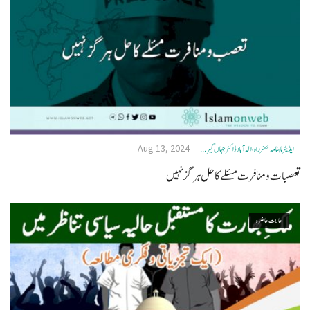
Aug 13, 2024
ایڈیٹر ماہنامہ خضرراہ، الہ آباد ڈاکٹر جہاں گیر ...
تعصبات ومنافرت مسئلے کا حل ہرگز نہیں
حالات حاضرہ