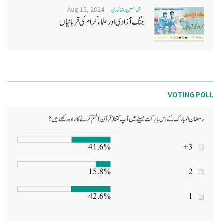
Aug 15, 2024
محمد تحسین رضا نوری
جنگ آزادی اور علماء کرام کی قربانیاں
VOTING POLL
رمضان المبارک کے اس بابرکت مہینے میں آپ کتنا (قرآن) ختم کرنے کا ارادہ رکھتے ہیں؟
41.6%
3+
15.8%
2
42.6%
1