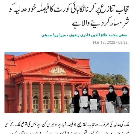
حجاب تنازع پر کرناٹکا ہائی کورٹ کا فیصلہ خود عدلیہ کو
v
i
شرمسار کردینے والاہے
g
مفتی محمد علاؤ الدین قادری رضوی ، میرا روڈ ممبئی
a
Mar 18, 2022 - 02:32
t
i
o
n
ملک کی عدلیہ کی طرف سے حجاب تنازع پر جوفیصلہ آیا ہے وہ حیران کن ہے جس کی توقع ملک کے کسی