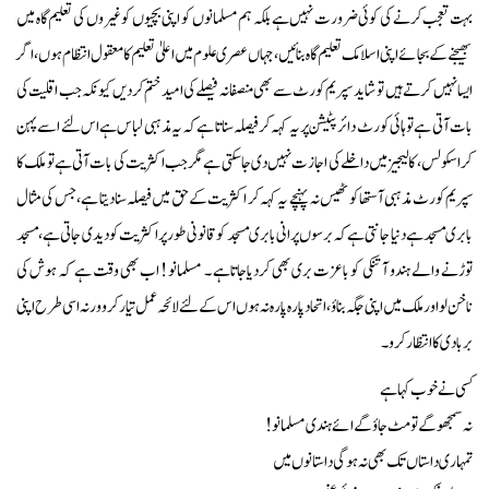
بہت تعجب کرنے کی کوئی ضرورت نہیں ہے بلکہ ہم مسلمانوں کو اپنی بچیوں کو غیروں کی تعلیم گاہ میں
بھیجنے کے بجائے اپنی اسلامک تعلیم گاہ بنائیں ، جہاں عصری علوم میں اعلیٰ تعلیم کا معقول انتظام ہوں ، اگر
ایسا نہیں کرتے ہیں تو شاید سپریم کورٹ سے بھی منصفانہ فیصلے کی امید ختم کردیں کیونکہ جب اقلیت کی
بات آتی ہے تو ہائی کورٹ دائر پٹیشن پر یہ کہہ کر فیصلہ سناتا ہے کہ یہ مذہبی لباس ہے اس لئے اسے پہن
کر اسکولس ، کالیجیز میں داخلے کی اجازت نہیں دی جاسکتی ہے مگرجب اکثریت کی بات آتی ہے تو ملک کا
سپریم کورٹ مذہبی آستھا کو ٹھیس نہ پہنچے یہ کہہ کر اکثریت کے حق میں فیصلہ سنادیتا ہے ، جس کی مثال
بابری مسجد ہے دنیا جانتی ہے کہ برسوں پرانی بابری مسجد کو قانونی طور پر اکثریت کو دیدی جاتی ہے ، مسجد
توڑنے والے ہندو آتنکی کو باعزت بری بھی کردیاجاتاہے ۔ مسلمانو ! اب بھی وقت ہے کہ ہوش کی
ناخن لو اور ملک میں اپنی جگہ بناؤ ، اتحاد پارہ پارہ نہ ہوں اس کے لئے لائحہ عمل تیار کرو ورنہ اسی طرح اپنی
بربادی کا انتظار کرو ۔
کسی نے خوب کہا ہے
نہ سمجھوگے تو مٹ جاؤگے ائے ہندی مسلمانو!
تمہاری داستاں تک بھی نہ ہوگی داستانوں میں