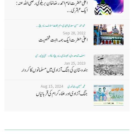
اعلی حضرت امام احمد رضا خان بریلوی رضی اللہ عنہ:
ایک عبقری...
محمد احمد حسن سعدی امجدی - البرکات اسلامک ریسرچ ...
Sep 28, 2022
اعلیٰ حضرت ایک ہمہ جہت شخصیت
آصف شاہ ھدوی، بھیونڈی ریسرچ اسکالر، ممبئی یونیورسٹی
Jan 25, 2023
ہندوستان کی جنگ آزادی میں مسلمانوں کا کردار
Aug 15, 2024
محمد تحسین رضا نوری
جنگ آزادی اور علماء کرام کی قربانیاں