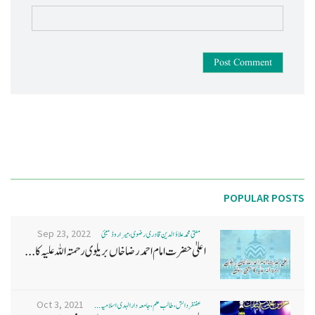
Post Comment
POPULAR POSTS
Sep 23, 2022
مفتی محمد علاؤ الدین قادری رضوی ، میرا روڈ ممبئی
اعلیٰ حضرت امام احمد رضا خاں بر یلو ی رحمتہ اللہ علیہ کا...
Oct 3, 2021
غضنفر دانش، طالب علم، جامعہ دارالہدی اسلامیہ ...