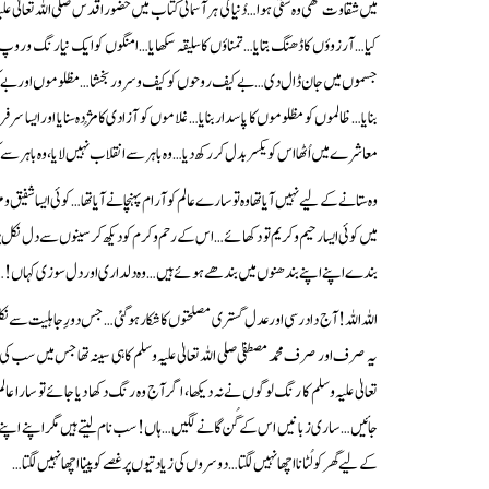
میں شقاوت تھی وہ شقی ہوا… دُنیا کی ہر آسمانی کتاب میں حضور اقدس صلی اللہ تعالی
کیا… آرزوؤں کا ڈھنگ بتایا… تمناؤں کا سلیقہ سکھایا… امنگوں کو ایک نیا رنگ و روپ
جسموں میں جان ڈال دی… بے کیف روحوں کو کیف و سرور بخشا… مظلوموں اور بے کسوں کو
بنایا… ظالموں کو مظلوموں کا پاسدار بنایا… غلاموں کو آزادی کا مُژدہ سنایا اور ایسا سرفراز
معاشرے میں اُٹھا اس کو یکسر بدل کر رکھ دیا… وہ باہر سے انقلاب نہیں لایا، وہ باہر سے ک
وہ ستانے کے لیے نہیں آیاتھا وہ تو سارے عالم کو آرام پہنچانے آیا تھا… کوئی ایسا شفیق
میں کوئی ایسا رحیم و کریم تو دکھائے… اس کے رحم و کرم کو دیکھ کر سینوں سے دل 
بندے اپنے اپنے بندھنوں میں بندھے ہوئے ہیں… وہ دلداری اور دل سوزی کہاں!… و
اللہ اللہ! آج داد رسی اور عدل گستری مصلحتوں کا شکار ہو گئی… جس دورِ جاہلیت سے 
یہ صرف اور صرف محمد مصطفیٰ صلی اللہ تعالیٰ علیہ وسلم کا ہی سینہ تھا جس میں سب کی سم
تعالیٰ علیہ وسلم کا رنگ لوگوں نے نہ دیکھا، اگر آج وہ رنگ دکھا دیا جائے تو سار
جائیں… ساری زبانیں اس کے گُن گانے لگیں… ہاں! سب نام لیتے ہیں مگر اپنے اپنے پی
کے لیے گھر کو لُٹانا اچھا نہیں لگتا… دوسروں کی زیادتیوں پر غصے کو پینا اچھا نہیں لگتا…