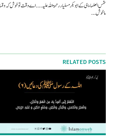
شمس العلماء ای کے ابو بکر مسلیار رحمۃ اللہ علیہ .... اے وقت تو خوش کہ و
ماخوش...
RELATED POSTS
نبی کریم ﷺ