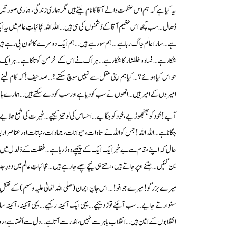
یہ کیا ہے کہ ہم اس عظمت والے آقا کا نام لیتے ہیں مگر ہماری زندگی، ہماری صورتیں… ہما
ڈھال… سب کچھ اس عظیم آقا کے دُشمنوں کی سی ہیں… اللہ اللہ عجائباتِ عالم میں
ہے… سارا عالم جاگ رہا ہے … ہم سو رہے ہیں… ہم ایک دوسرے کا خون پی رہے ہیں… 
شکار ہے… فساد و خلفشار کا شکار ہے… ہر اک نے اس کے خرمن کو تاکا ہے… ہر 
حواس کیا ہوئے؟… کیا ہم اپنی عقل سے نہیں سوچ سکتے؟… صد حیف! کہ کام لینے والے
امیروں کے امیر ہیں… انھوں نے سب کو دیا ہے اور سب کو دے سکتے ہیں… ہمارے ہاتھ م
آیے!خود کو جھنجھوڑیے، خود کو جگایے… احساس کی لو تیز کیجیے… غیرت کی شمع جلای
جگانا ہے…اللہ اللہ! جس کو اللہ نے سماوات، حیوانات، جمادات، نباتات اور عناصر اربعہ (پان
حال کہ اپنے مقام سے بے خبر ایک ایک کے پیچھے دوڑ رہا ہے… غفلت کے دَلدل میں ایسا پ
بن گئیں…جتنے اوپر جاتے ہیں، اتنے ہی نیچے چلے جا رہے ہیں…عجائباتِ عالم میں دورِ جد
میرے بزرگو!میرے جوانو!… اس جانِ ایمان (صلی اللہ تعالیٰ علیہ وسلم) کے نقشِ قدم 
سنوارتے جایے… سب آئینے توڑ دیجیے… یہی ایک آئینہ رکھیے… یہی آئینہ، آئینہ س
انقلابوں کے امین ہیں… انقلاب باہر سے نہیں، اندر سے آتا ہے… دل سے اُٹھتا ہے، ر