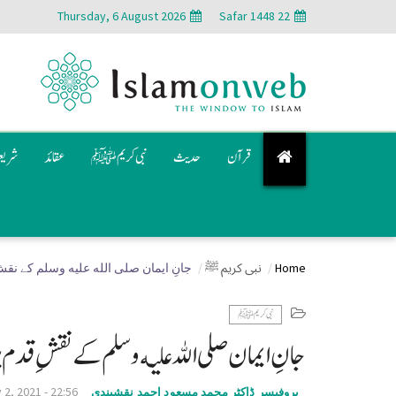
Thursday, 6 August 2026
22 Safar 1448
قرآن
حدیث
نبی کریم ﷺ
عقائد
شری
Home
نبی کریم ﷺ
جانِ ایمان صلى الله عليه وسلم کے نقش
نبی کریم ﷺ
جانِ ایمان صلى الله عليه وسلم کے نقشِ قدم پ
 2, 2021 - 22:56
پروفیسر ڈاکٹر محمد مسعود احمد نقشبندی