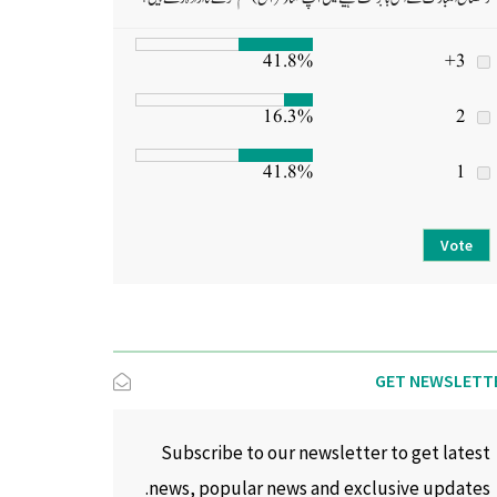
41.8%
3+
16.3%
2
41.8%
1
Vote
GET NEWSLETT
Subscribe to our newsletter to get latest
news, popular news and exclusive updates.