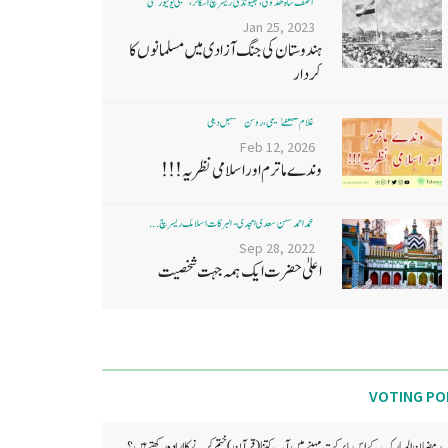
آصف شاہ ھدوی، بھیونڈی ریسرچ اسکالر، ممبئی یونیورسٹی
Jan 25, 2023
ہندوستان کی جنگ آزادی میں مسلمانوں کا
کردار
غلام مصطفےٰ نعیمی، روشن مستقبل دہلی
Feb 12, 2026
وندے ماترم اور اسلامی نظریہ!!!
محمد احمد حسن سعدی امجدی - البرکات اسلامک ریسرچ ...
Sep 28, 2022
اعلیٰ حضرت ایک ہمہ جہت شخصیت
VOTING PO
رمضان المبارک کے اس بابرکت مہینے میں آپ کتنا (قرآن) ختم کرنے کا ارادہ رکھتے ہیں؟