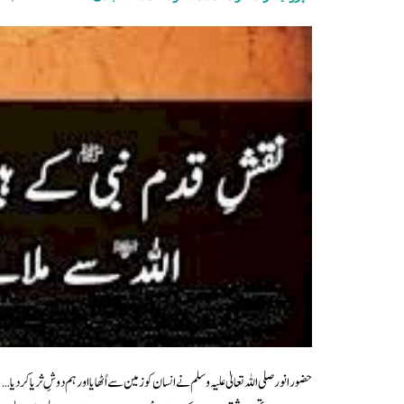
حضور انور صلی اللہ تعالیٰ علیہ وسلم نے انسان کو زمین سے اُٹھایا اور ہم دوشِ ثریا ک