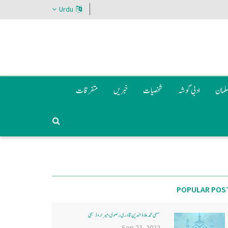
Urdu
سلمان
ادبی گوشہ
شخصیات
خبریں
متفرقات
POPULAR POS
مفتی محمد علاؤ الدین قادری رضوی ، میرا روڈ ممبئی
Sep 23, 2022