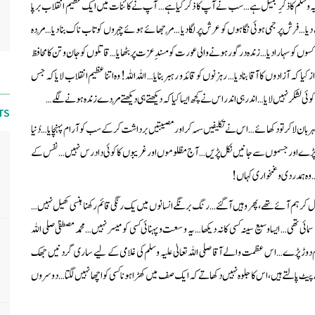
ٰ علیہ وسلم کا ذکرِ جمیل ہے… سب نے آپ کا ذکر کیا ہے… آپ نے کائنات میں ایک عظیم انقلاب برپا
 دیا… فرش پر جمی ہوئی نگاہوں کو عرش پر لگا دیا … مُرجھائے ہوئے چہروں کو تاب ناک بنا دیا… مُردہ
 سہارا دیا… زندہ درگور ہونے والی عورت کو مسندِ عزت پر بٹھایا… قاتلوں کو جان و تن کا محافظ
 کیا کہ آزادوں کا آقا بنا دیا… رہزنوں کو قائد و رہبر بنایا… اللہ اللہ! وہ اتنا عظیم انقلاب لایا کہ جس
وئی لشکر نہیں لایا… اندر ہی اندر اس نے کچھ ایسا کیا کہ دیکھتے ہی دیکھتے مُردے زندہ ہونے لگے…
TS
 و مہربان لا کر تو دکھائے… اس نے تکلیفیں سہہ کر اور مصیبتیں برداشت کر کے سب کو آرام پہنچایا… دُنیا
نکل پڑے اور جسموں سے جانیں نکل پڑیں… آج مظلوموں اور غریبوں کا کوئی داد رس نہیں… نفس کے
ہ ہمدردی و غمخواری کہاں!
نکل کر ہم آئے تھے، پھر وہیں آگئے… رنگ برنگے انسانوں میں یک رنگی قائم رکھنا ہنسی کھیل نہیں…
ائی تھی… ایسا وسیع سینہ کسی کا نہ دیکھا… یہ وسعت و پہنائی کسی کو میسر نہیں… محمد مصطفیٰ صلی اللہ
ا عالم دوڑ پڑے… اس عظمت والے آقا صلی اللہ تعالیٰ علیہ وسلم کی غلامی کے لیے ساری گردنیں جھک
ٹ پالتے ہیں، اس کا جلوہ نہیں دکھاتے کہ ایک صف میں کھڑا ہونا کسی کو اچھا نہیں لگتا… دوسروں