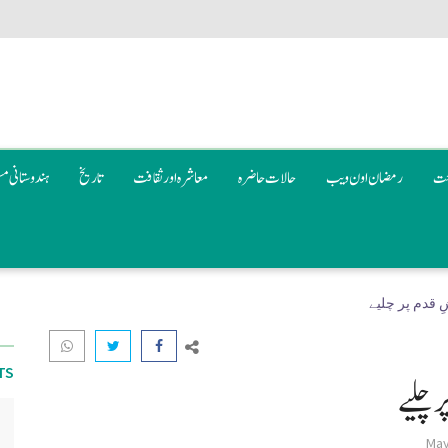
عت
رمضان اون ويب
حالات حاضرہ
معاشرہ اور ثقافت
تاریخ
ہندوستانی م
ِ قدم پر چلیے
TS
ر چلیے
May