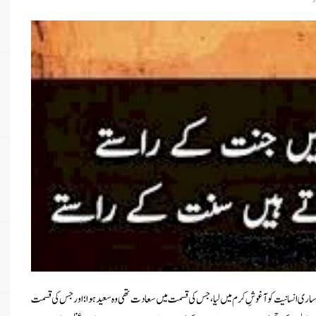
ر دیا… ساری انسانیت کو آغوشِ کرم میں لیا، جس کی قسمت میں سعادت تھی وہ سعید ہوا؛ اور جس کی قسمت