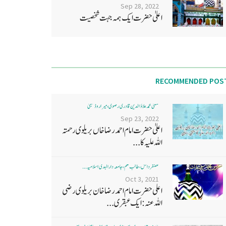
Sep 28, 2022
اعلیٰ حضرت ایک ہمہ جہت شخصیت
RECOMMENDED POS
مفتی محمد علاؤ الدین قادری رضوی ، میرا روڈ ممبئی
Sep 23, 2022
اعلیٰ حضرت امام احمد رضا خاں بر یلو ی رحمتہ
اللہ علیہ کا...
غضنفر دانش، طالب علم، جامعہ دارالہدی اسلامیہ ...
Oct 3, 2021
اعلی حضرت امام احمد رضا خان بریلوی رضی
اللہ عنہ: ایک عبقری...