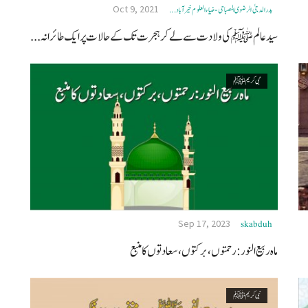
Oct 9, 2021
بدر الدجیٰ الرضوی المصباحی- ضیاء العلوم خیرآباد ...
سید عالمﷺ کی ولادت سے لے کر ہجرت تک کے حالات پر ایک طائرانہ...
نبی کریم ﷺ
Sep 17, 2023
skabduh
ماہ ربیع النور: رحمتوں، برکتوں، سعادتوں کا منبع
نبی کریم ﷺ