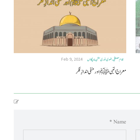
Feb 9, 2024
غلام مصطفیٰ رضوی، نوری مشن مالیگاؤں
معراج النبی ﷺ اور منفی اندازِ فکر
Name *