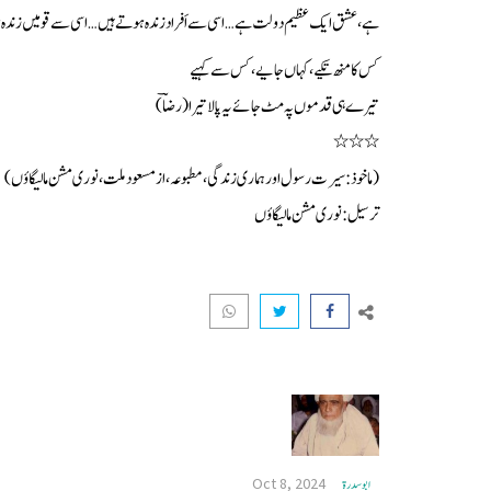
ہے، عشق ایک عظیم دولت ہے… اسی سے اَفراد زندہ ہوتے ہیں… اسی سے قومیں زندہ ہوتی 
کس کا منھ تکیے، کہاں جایے، کس سے کہیے
تیرے ہی قدموں پہ مٹ جائے یہ پالا تیرا (رضاؔ)
٭٭٭
(ماخوذ: سیرت رسول اور ہماری زندگی، مطبوعہ، از مسعود ملت، نوری مشن مالیگاؤں)
ترسیل : نوری مشن مالیگاؤں
Oct 8, 2024
ابو سدرة