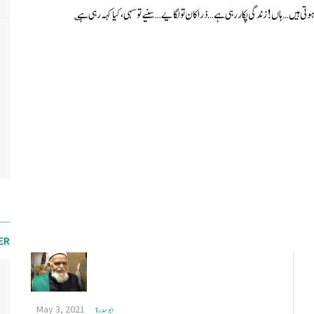
ہیں… ہاں! زندگی پکار رہی ہے… ذرا کان تو لگایے… سنیے تو سہی، کیا کہہ رہی ہے ؎
ER
May 3, 2021
ابو سدرة