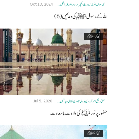
Oct 13, 2024
محمد سیف انصاری ہدوی، لکچرار، دار الھدی ہانگل ...
اللہ کے رسول ﷺکی دعائیں (6)
نبی کریم ﷺ
Jul 5, 2020
مفتی رفیق احمد کولاری ہدوی قادری نظامی- پرنسپل ...
حضور پرنور ﷺ کی ولادت باسعادت
نبی کریم ﷺ