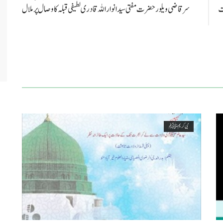
قت
سر قاضی ویلورحضرت مفتی سید انوار اللہ قادری لطیفی قبلہ کا وصال پر ملال
نبی کریم ﷺ