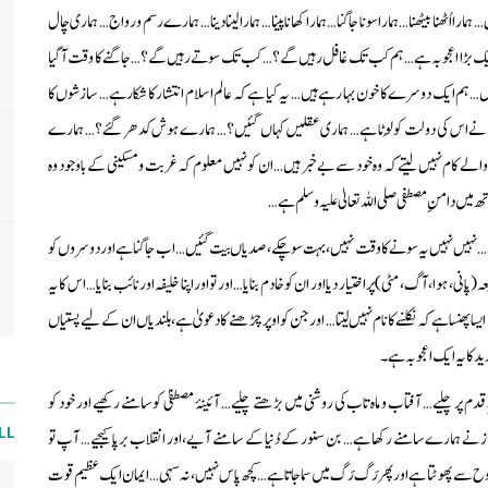
را اُٹھنا بیٹھنا… ہمارا سونا جاگنا… ہمارا کھانا پینا… ہمارا لینا دینا… ہمارے رسم و رواج… ہماری چال
 یہ ایک بڑا اعجوبہ ہے… ہم کب تک غافل رہیں گے؟… کب تک سوتے رہیں گے؟… جاگنے کا وقت آ گیا
ہم ایک دوسرے کا خون بہا رہے ہیں… یہ کیا ہے کہ عالم اسلام انتشار کا شکار ہے… سازشوں کا
ایک نے اس کی دولت کو لُوٹا ہے… ہماری عقلیں کہاں گئیں؟… ہمارے ہوش کدھر گئے؟… ہمارے
 کام نہیں لیتے کہ وہ خود سے بے خبر ہیں… ان کو نہیں معلوم کہ غربت و مسکینی کے باوجود وہ
یں دامنِ مصطفی صلی اللہ تعالیٰ علیہ وسلم ہے…
ے… نہیں نہیں یہ سونے کا وقت نہیں، بہت سو چکے، صدیاں بیت گئیں… اب جاگنا ہے اور دوسروں کو
ی، ہوا، آگ، مٹی) پر اختیار دیا اور ان کو خادم بنایا… اور تو اور اپنا خلیفہ اور نائب بنایا… اس کا یہ
ھنسا ہے کہ نکلنے کا نام نہیں لیتا… اور جن کو اوپر چڑھنے کا دعویٰ ہے، بلندیاں ان کے لیے پستیاں
ید کا یہ ایک اعجوبہ ہے۔
پر چلیے… آفتاب و ماہ تاب کی روشنی میں بڑھتے چلیے… آئینۂ مصطفیٰ کو سامنے رکھیے اور خود کو
LL
از نے ہمارے سامنے رکھا ہے… بن سنور کے دُنیا کے سامنے آیے، اور انقلاب برپا کیجیے… آپ تو
وح سے پھوٹتا ہے اور پھر رَگ رَگ میں سما جاتا ہے… کچھ پاس نہیں، نہ سہی… ایمان ایک عظیم قوت