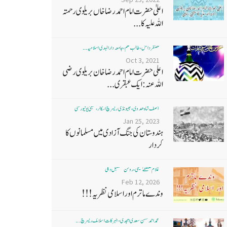
اعلیٰ حضرت امام احمد رضا خاں بر یلو ی رحمتہ
اللہ علیہ کا...
غضنفر دانش، طالب علم، جامعہ دارالہدی اسلامیہ ...
Oct 3, 2021
اعلی حضرت امام احمد رضا خان بریلوی رضی
اللہ عنہ: ایک عبقری...
آصف شاہ ھدوی، بھیونڈی ریسرچ اسکالر، ممبئی یونیورسٹی
Jan 25, 2023
ہندوستان کی جنگ آزادی میں مسلمانوں کا
کردار
غلام مصطفےٰ نعیمی، روشن مستقبل دہلی
Feb 12, 2026
وندے ماترم اور اسلامی نظریہ!!!
محمد احمد حسن سعدی امجدی - البرکات اسلامک ریسرچ ...