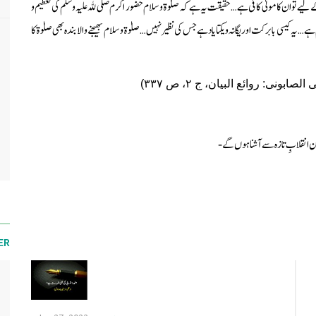
 تو ان کا مولیٰ کافی ہے… حقیقت یہ ہے کہ صلوٰۃ و سلام حضور اکرم صلی ﷲ علیہ وسلم کی تعظیم و
کیسی بابرکت اور یگانہ و یکتا یاد ہے جس کی نظیر نہیں… صلوٰۃ و سلام بھیجنے والا بندہ بھی صلوٰۃ کا
 الصابونی: روائع البیان، ج ۲، ص ۳۳۷)
باطن انقلابِ تازہ سے آشنا ہوں گے-
ER