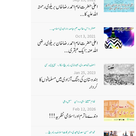
اعلیٰ حضرت امام احمد رضا خاں بر یلو ی رحمتہ
اللہ علیہ کا...
غضنفر دانش، طالب علم، جامعہ دارالہدی اسلامیہ ...
Oct 3, 2021
اعلی حضرت امام احمد رضا خان بریلوی رضی
اللہ عنہ: ایک عبقری...
آصف شاہ ھدوی، بھیونڈی ریسرچ اسکالر، ممبئی یونیورسٹی
Jan 25, 2023
ہندوستان کی جنگ آزادی میں مسلمانوں کا
کردار
غلام مصطفےٰ نعیمی، روشن مستقبل دہلی
Feb 12, 2026
وندے ماترم اور اسلامی نظریہ!!!
محمد احمد حسن سعدی امجدی - البرکات اسلامک ریسرچ ...