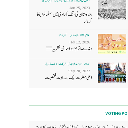
آصف شاہ ھدوی، بھیونڈی ریسرچ اسکالر، ممبئی یونیورسٹی
Jan 25, 2023
ہندوستان کی جنگ آزادی میں مسلمانوں کا
کردار
غلام مصطفےٰ نعیمی، روشن مستقبل دہلی
Feb 12, 2026
وندے ماترم اور اسلامی نظریہ!!!
محمد احمد حسن سعدی امجدی - البرکات اسلامک ریسرچ ...
Sep 28, 2022
اعلیٰ حضرت ایک ہمہ جہت شخصیت
VOTING PO
رمضان المبارک کے اس بابرکت مہینے میں آپ کتنا (قرآن) ختم کرنے کا ارادہ رکھتے ہیں؟