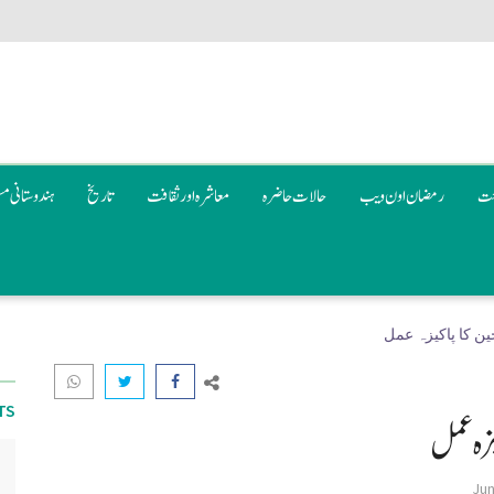
عت
رمضان اون ويب
حالات حاضرہ
معاشرہ اور ثقافت
تاریخ
ہندوستانی م
ین کا پاکیزہ عمل
TS
یزہ عمل
Jun