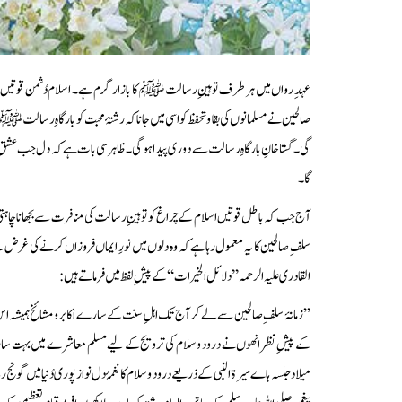
عہدِ رواں میں ہر طرف توہینِ رسالت ﷺ کا بازار گرم ہے۔ اسلام دُشمن قوتیں یہ
صالحین نے مسلمانوں کی بقا و تحفظ کو اسی میں جانا کہ رشتۂ محبت کو بارگاہِ رسالت
گی۔ گستاخانِ بارگاہِ رسالت سے دوری پیدا ہوگی۔ ظاہر سی بات ہے کہ دل جب عشقِ
گا۔
آج جب کہ باطل قوتیں اسلام کے چراغ کو توہینِ رسالت کی منافرت سے بجھانا چاہتی
سلفِ صالحین کا یہ معمول رہا ہے کہ وہ دلوں میں نورِ ایماں فروزاں کرنے کی غرض س
القادری علیہ الرحمہ ’’دلائل الخیرات‘‘ کے پیشِ لفظ میں فرماتے ہیں:
’’ زمانۂ سلفِ صالحین سے لے کر آج تک اہلِ سنت کے سارے اکابر و مشائخ ہمیش
کے پیشِ نظر انھوں نے درود و سلام کی ترویج کے لیے مسلم معاشرے میں بہت سارے 
میلاد جلسہ ہاے سیرۃ النبی کے ذریعے درود و سلام کا نغمۂ دل نواز پوری دُنیا میں گونج