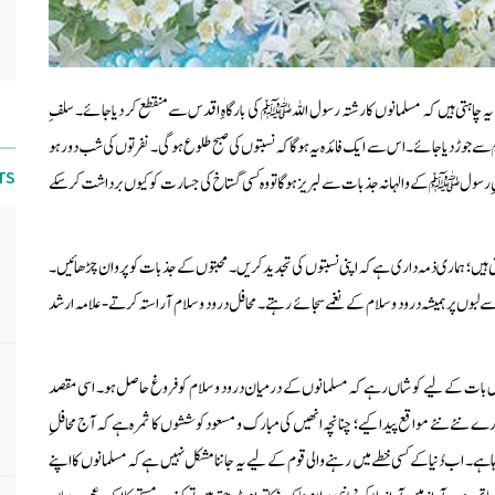
 چاہتی ہیں کہ مسلمانوں کا رشتہ رسول اللہ ﷺ کی بارگاہِ اقدس سے منقطع کر دیا جائے۔ سلفِ
 ﷺ سے جوڑ دیا جائے۔ اس سے ایک فائدہ یہ ہوگا کہ نسبتوں کی صبح طلوع ہوگی۔ نفرتوں کی شب دور ہو
TS
 رسول ﷺ کے والہانہ جذبات سے لبریز ہوگا تو وہ کسی گستاخ کی جسارت کو کیوں برداشت کر سکے
 ہیں؛ ہماری ذمہ داری ہے کہ اپنی نسبتوں کی تجدید کریں۔ محبتوں کے جذبات کو پروان چڑھائیں۔
ے لبوں پر ہمیشہ درود و سلام کے نغمے سجائے رہتے۔ محافل درود و سلام آراستہ کرتے- علامہ ارشد
ہ اس بات کے لیے کوشاں رہے کہ مسلمانوں کے درمیان درود و سلام کو فروغ حاصل ہو۔ اسی مقصد
نئے نئے مواقع پیدا کیے؛ چنانچہ انھیں کی مبارک و مسعود کوششوں کا ثمرہ ہے کہ آج محافلِ
 رہا ہے۔ اب دُنیا کے کسی خطے میں رہنے والی قوم کے لیے یہ جاننا مشکل نہیں ہے کہ مسلمانوں کا اپنے