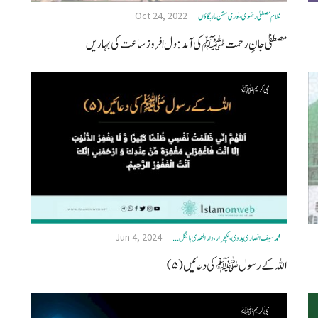
Oct 24, 2022
غلام مصطفیٰ رضوی، نوری مشن مالیگاؤں
مصطفیٰ جانِ رحمت ﷺ کی آمد:دل افروز ساعت کی بہاریں
نبی کریم ﷺ
Jun 4, 2024
محمد سیف انصاری ہدوی، لکچرار، دار الھدی ہانگل ...
اللہ کے رسول ﷺکی دعائیں (۵)
نبی کریم ﷺ