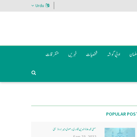
Urdu
سلمان
ادبی گوشہ
شخصیات
خبریں
متفرقات
POPULAR POS
مفتی محمد علاؤ الدین قادری رضوی ، میرا روڈ ممبئی
Sep 23, 2022