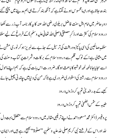
پیغمبر صلی اللہ علیہ وسلم کے ساتھ والہانہ رشتہ کیسا ہے۔ لاکھوں افراد قیام تعظیمی کے س
بندھ جاتا ہے اور ایسا محسوس ہونے لگتا ہے کہ آنکھ بند کرتے ہی ہم مدینے میں پہنچ گئے
دورِ حاضر میں امام اہل سنت فاضل بریلوی رضی اللہ عنہ کا یہ کارنامہ آبِ زر سے لکھ
درود و سلام کی کثرت اور ذکرِ مصطفیٰ (صلی اللہ تعالیٰ علیہ وسلم) کے فروغ کے لیے
سلفِ صالحین کی اسی پاکیزہ وراثت کی ترسیل کے جذبے سے لبریز ہو کر نوری مشن نے س
میں مثالی ہے؛ کے نوکِ قلم سے درود وسلام کے برکات و ثمرات پر کتاب و سنت کی روشن
اسے سجایا جانا لمحہ لمحہ خوشبو کا باعث ہوگا۔ضرورت اس بات کی ہے کہ ہم اپنے ماحول 
درود و سلام سے رشتہ کی استواری ضروری ہے تا کہ من کی دنیا میں چاندنی پھیل جائ
کعبے کے بدرالدجیٰ تم پہ کروڑوں درود
طیبہ کے شمس الضحیٰ تم پہ کروڑوں درود
پروفیسر ڈاکٹر محمد مسعود احمد نے اپنے ترغیبی مقالہ میں درود و سلام سے متعلق بہت دل
ﷲ اور اس کے فرشتے نبی کریم صلی ﷲ علیہ وسلم پر ’’صلوٰۃ‘‘ بھیج رہے ہیں اور ایمان وال