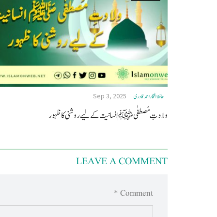
Sep 3, 2025
حافظ افتخاراحمدقادری
ولادتِ مُصطفٰی ﷺ انسانیت کے لیے روشنی کا ظہور
LEAVE A COMMENT
Comment *