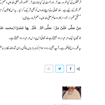
فرشتوں کی کیا ضرورت؟… اور اُمت کی کیا حاجت؟ … حضور انور صلی ﷲ علیہ وسلم کے لیے
تکریم کے لیےہے… ﷲ تعالیٰ نے اپنے بندوں کو بھی شریک کرلیا… یہ اس کا عین کرم ہے… یہ 
مستحق ٹھہرا… خود سرکار دوعالم صلی ﷲ علیہ وسلم فرمارہے ہیں:
مَنْ صَلّٰی عَلَیَّ مَرَّۃً صَلَّی اللہ عَلَیْہِ بِھَا عَشَرًا (محمد علی
جو مجھ پر ایک مرتبہ درود بھیجتا ہے ﷲ تعالیٰ اس پر دس مرتبہ درود بھیجتا ہے۔
یہ نغمہ روح کا نغمہ ہے۔ آپ بھی درود و سلام کو وِردِ زباں بنا لیں۔ ان شاءاللہ ظاہر و 