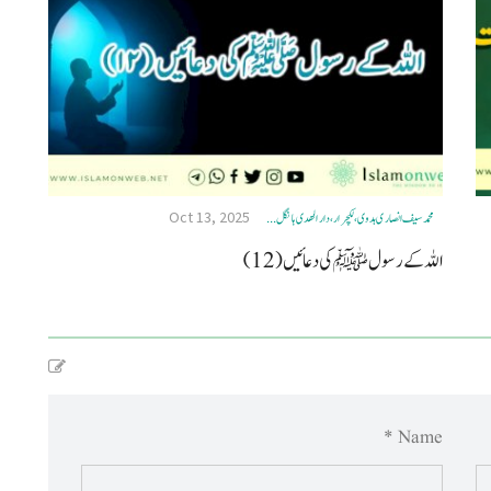
Oct 13, 2025
محمد سیف انصاری ہدوی، لکچرار، دار الھدی ہانگل ...
اللہ کے رسولﷺکی دعائیں (12)
Name *