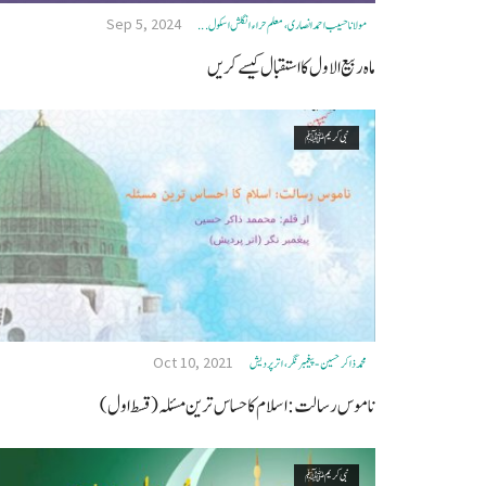
Sep 5, 2024
مولانا حسیب احمد انصاری ، معلم حراء انگلش اسکول ...
ماہ ربیع الاول کا استقبال کیسے کریں
نبی کریم ﷺ
Oct 10, 2021
محمد ذاكر حسين - پیغمبر نگر، اتر پردیش
ناموس رسالت : اسلام کا حساس ترین مسئلہ (قسط اول)
نبی کریم ﷺ