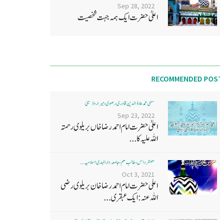
Sep 28, 2022
اعلیٰ حضرت ایک ہمہ جہت شخصیت
RECOMMENDED POS
مفتی محمد علاؤ الدین قادری رضوی ، میرا روڈ ممبئی
Sep 23, 2022
اعلیٰ حضرت امام احمد رضا خاں بر یلو ی رحمتہ
اللہ علیہ کا...
غضنفر دانش، طالب علم، جامعہ دارالہدی اسلامیہ ...
Oct 3, 2021
اعلی حضرت امام احمد رضا خان بریلوی رضی
اللہ عنہ: ایک عبقری...