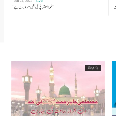
Jun 27, 2022
ابو سدرة
قت
"خود احتسابی کی بھی ضرورت ہے"
نبی کریم ﷺ