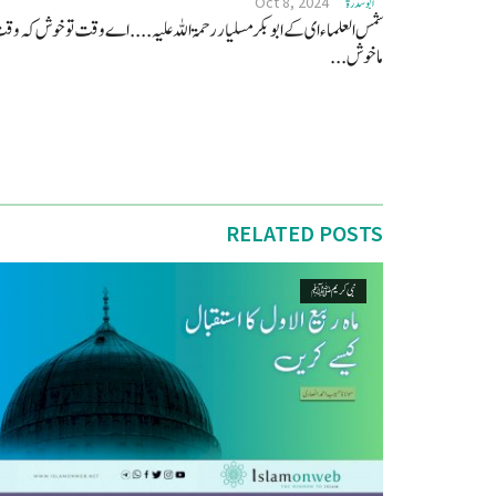
Oct 8, 2024
ابو سدرة
شمس العلماء ای کے ابو بکر مسلیار رحمۃ اللہ علیہ .... اے وقت تو خوش کہ و
ماخوش...
RELATED POSTS
نبی کریم ﷺ