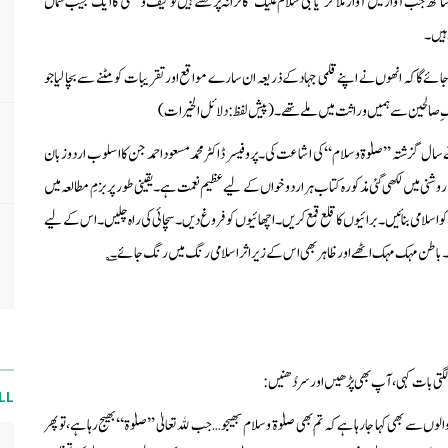
اتھ جب آواز میں آواز ملا کر ’یا نبی سلام علیک‘ کا ترانہ پڑھتے ہیں تو کیف و مستی کا ایک عجیب سماں
 ہیں۔
ا جائے گا کہ انھوں نے اپنے قلمی جہاد کے ذریعہ ان سارے مواقع اور تقریبات کو مٹنے سے بچا لیا جو
 سلفِ صالحین سے ہمیں وراثت میں ملے تھے۔ (پیش لفظ: دلائل الخیرات)
ال گزشتہ ’’صلوٰۃ وسلام‘‘ کی اشاعت کی۔ پروفیسر ڈاکٹر محمد مسعود احمد جن کا اسلوب اردو زبان
ی میں لکھی گئی مذکورہ کتاب ہر اردو خواں کے لیے عظیم نعمت ہے۔ یقینی طور پر بزمِ مطالعہ میں
کو اسلامی بنائیں۔ برائیوں کا قلع قمع کریں۔ اچھائیوں کو فروغ دیں۔ سچائی کی راہ چلیں۔ اس کے لیے
ے۔ باطن مہک مہک اٹھے اور ظاہر بھی اس کے زیر اثر اسلامی رنگ میں رنگ جائے۔؎
 لگتی بات کہی، آپ بھی پڑھیں اور سر دُھنیں:
LL
وں سے بھی کہا جارہا ہے کہ تم بھی صلوٰۃ و سلام بھیجو… جب ﷲ تعالیٰ ’’صلوٰۃ‘‘ بھیج رہا ہے، تو پھر