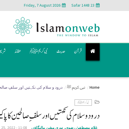
Friday, 7 August 2026
23 Safar 1448
قرآن
حدیث
نبی کریم ﷺ
عقائد
شری
Home
نبی کریم ﷺ
درود و سلام کی نکہتیں اور سلفِ صالح
نبی کریم ﷺ
درود و سلام کی نکہتیں اور سلفِ صالحین کا پاک
 25, 2022 - 11:08
غلام مصطفیٰ رضوی، نوری مشن مالیگاؤں