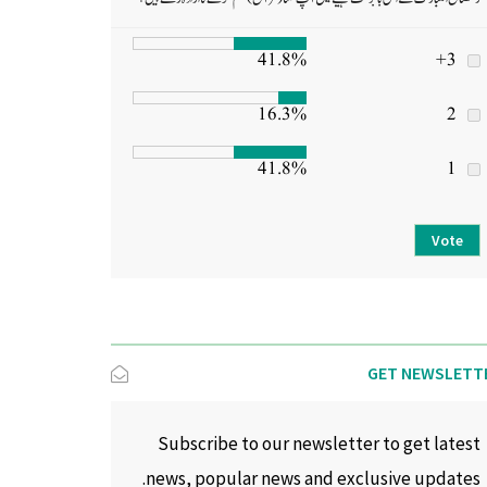
41.8%
3+
16.3%
2
41.8%
1
Vote
GET NEWSLETT
Subscribe to our newsletter to get latest
news, popular news and exclusive updates.