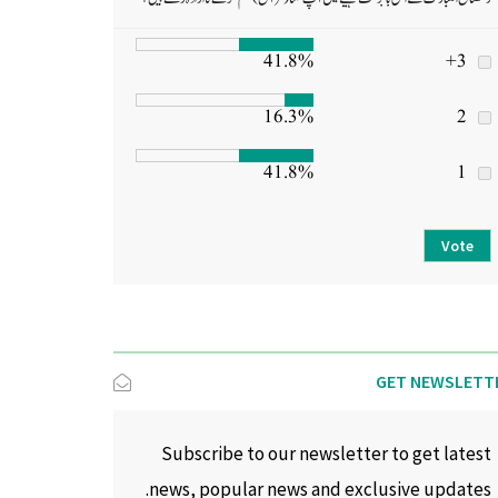
41.8%
3+
16.3%
2
41.8%
1
Vote
GET NEWSLETT
Subscribe to our newsletter to get latest
news, popular news and exclusive updates.