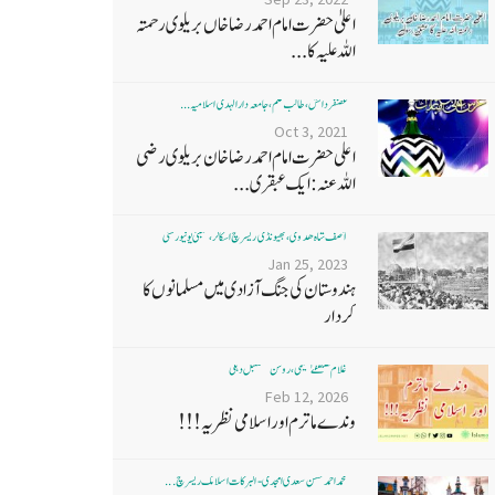
اعلیٰ حضرت امام احمد رضا خاں بر یلو ی رحمتہ
اللہ علیہ کا...
غضنفر دانش، طالب علم، جامعہ دارالہدی اسلامیہ ...
Oct 3, 2021
اعلی حضرت امام احمد رضا خان بریلوی رضی
اللہ عنہ: ایک عبقری...
آصف شاہ ھدوی، بھیونڈی ریسرچ اسکالر، ممبئی یونیورسٹی
Jan 25, 2023
ہندوستان کی جنگ آزادی میں مسلمانوں کا
کردار
غلام مصطفےٰ نعیمی، روشن مستقبل دہلی
Feb 12, 2026
وندے ماترم اور اسلامی نظریہ!!!
محمد احمد حسن سعدی امجدی - البرکات اسلامک ریسرچ ...