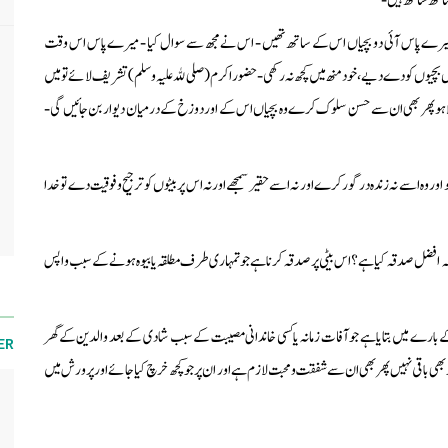
اتھ ساتھ ہیں -
میرے پاس آئی دو بچیاں اس کے ساتھ تھیں - اس نے مجھ سے سوال کیا - میرے پاس اس وقت
بچیوں کو دے دیے، خود منھ میں کچھ نہ رکھی - حضور اکرم (صلیﷲ علیہ وسلم) تشریف لائے تو میں
مبتلا ہو پھر بھی ان سے حسن سلوک کرے وہ بچیاں اس کے اور دوزخ کے درمیان دیوار بن جائیں گی -
 وہ اسے نہ زندہ در گور کرے اور نہ اسے حقیر سمجھے اور نہ اس پر بیٹوں کو ترجیح وفوقیت دے تو خدا
ہ افضل صدقہ کیا ہے ؟ اس بیٹی پر صدقہ کرنا ہے جو تمہاری طرف مطلقہ یا بیوہ ہونے کے سبب واپس
 بارے میں بتایا ہے جو آفات زمانہ یا کسی خاندانی مصیبت کے سبب شادی کے بعد والدین کے گھر
ER
د بھی باقی نہیں پھر بھی ان سے شفقت ومحبت لازم ہے اور ان پر جو کچھ خرچ کیا جائے اور پرورش میں