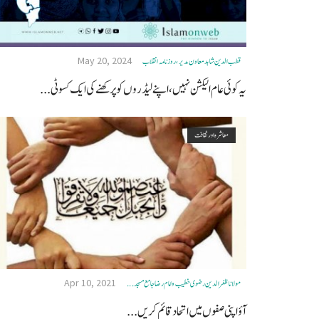
May 20, 2024
قطب الدین شاہد معاون مدیر، روزنامہ انقلاب
یہ کوئی عام الیکشن نہیں، اپنے لیڈروں کو پرکھنے کی ایک کسوٹی...
معاشرہ اور ثقافت
Apr 10, 2021
مولانا ظفرالدین رضوی خطیب و امام رضا جامع مسجد ...
آؤ اپنی صفوں میں اتحاد قائم کریں ...