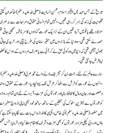
تاریخ کے جس عہد میں پیغمبر اسلام، محسن انسانیت (صلیﷲ علیہ وسلم) خاکدان گیتی
محکومیت کی زندگی بسر کر رہی تھیں - انہیں تمام انسانی حقوق ومراعات سے نہ صرف 
موجود تھے یا قومیں آباد تھیں ان کے نزدیک عورت گناہوں کا سر چشمہ سمجھی جاتی تھ
حصہ لے سکتی تھی - وہ دنیا کے بازاروں میں حقیر سامان کی طرح بیچی اور خریدی جات
بھول بیٹھی تھی کہ دنیا میں وہ کوئی حق لے کر آئی ہے یا صرف مردوں کے ہوس کا کھلونا بن 
اپنا فرض جانتی تھی -
سارے عالم کے لئے رحمت بن کر تشریف لانے والے محمد عربی (صلیﷲ علیہ وسلم) نے عور
- انہوں نے عورت کو فرش سے اٹھا کر عرش تک پہونچا دیا - عورت کے حقوق، والدین، ش
وعصمت اور جان ومال کا محافظ بنایا اور عورتوں کی عزت وآبرو کے لئے ان تمام دروازوں 
کو عورتوں سے بہترین سلوک کی تلقین کے ساتھ ساتھ خود بھی اپنی ازواج مطہرات، پ
میں حضور (صلیﷲ علیہ وسلم) کی خاص دلچسپی کا اندازہ اس بات سے لگایا جاسکتا ہے 
ماؤں اور دبی کچلی مزدور عورتوں کو بھی عزت وشرف کا مقام عطا کیا اور فرمایا : جس 
وآداب کے زیور سے آراستہ کرے تو اسکو دوہرا اجر وثواب ملے گا - حضور اکرم (صلیﷲ ع