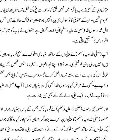
مثال دنیا کے کسی مذہب یا قوم میں نہیں ملتی خواہ عورت بیٹی کی شکل میں ہو یا بیوی یا م
محروم تھیں - ان کے حقوق کا تو سوال ہی پیدا نہیں ہوتا - ان خوفناک حالات میں جس ن
لال محمد رسولﷲ (صلیﷲ علیہ وسلم) کی ذات گرامی ہے جنہوں نے باپ کو بتایا کہ بیٹ
الفردوس کا مستحق بناتی ہے -
آپ (صلیﷲ علیہ وسلم) نے بیٹیوں کے ساتھ امتیازی سلوک سے منع فرمایا اور ان ک
ہیں انہیں بڑی بڑی خوشخبری سے نوازا - چنانچہ انہوں نے فرمایا : جس شخص کے یہاں ب
تعالیٰ
اس کی وجہ سے اسے جنت میں داخل کرے گا - دوسرے مقام پر فرمایا : جس شخ
واجب ہے - کسی نے عرض کیا یا رسولﷲ ! کسی کی دو بیٹیاں ہوں ؟ آپ (صلیﷲ علیہ وسلم
ہو ؟ آپ نے فرمایا : ایک بیٹی والے کے لئے بھی یہی بشارت ہے -
اور حضور نبی رحمت (صلیﷲ علیہ وسلم) نے فرمایا : کہ جس کے پاس بیٹیاں ہوں او
حضور (صلیﷲ علیہ وسلم) کا بیٹیوں پر اس سے بڑھ کر احسان وکرم اور کیا ہوگا کہ جو زما
بلکہ بیٹیوں کے ساتھ حسن سلوک کرنے والے کو جنت میں اپنی رفاقت ودوستی کا حقدا