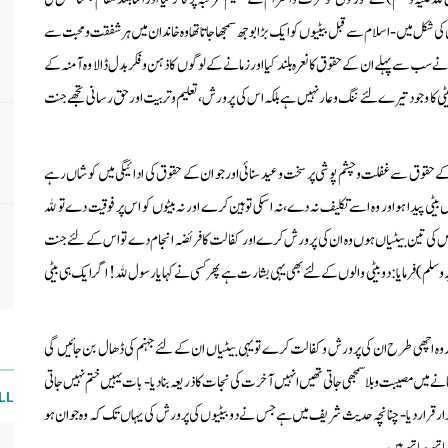
اں کی شکل میں - اسلام سے قبل بیٹیوں کو ایک بڑا بوجھ سمجھا جاتا تھا وہ خاندان میں ہر شفقت ومحبت سے
ے سب سے پہلے ان کے حقوق کا نعرہ بلند کیا اور زمانے کے لوگوں کا ذہن وفکر بدل ڈالا وہ آمنہ کے
ی کا وجود تیرے لئے ننگ وعار نہیں ہے بلکہ اس کی پرورش، تعلیم وتربیت اور حق رسانی تجھے جنت
ے حقوق سے غفلت وچشم پوشی پر سخت وعید سنائی اور جو ان کے حقوق کی ادائیگی میں کوشاں رہے
یٹی پیدا ہو اور وہ اسے تکلیف نہ دے، نہ اسکی توہین کرے اور نہ بیٹوں کو اس پر فوقیت دے تو ﷲ
ص کی تین بیٹیاں ہوں وہ ان کی پرورش کرے اور کفالت کا فریضہ انجام دے تو اس کے لئے جنت
) فرمایا : دو بیٹی والوں کے لئے بھی یہی بشارت ہے پھر کسی نے کہا یارسولﷲ ! اگر ایک ہی بیٹی
ر وہ اچھی طرح ان کی پرورش وکفالت کرے تو یہی بیٹیاں ان کے لئے جہنم کی ڈھال بن جائیں گی
نے میں مصیبت وبلا سمجھی جاتی تھیں انہیں آخرت کی نجات کا ذریعہ بنادیا - بات یہیں ختم نہیں جاتی
LL
ر قرار دیا - چنانچہ حدیث شریف میں ہے جس نے دو بیٹیوں کی پرورش کی یہاں تک کہ وہ جوان ہو