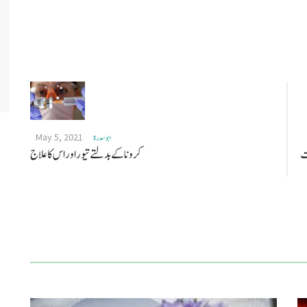
May 5, 2021
ابو سدرة
قت
کرونا کے بدلتے تیور اور اس کا علاج