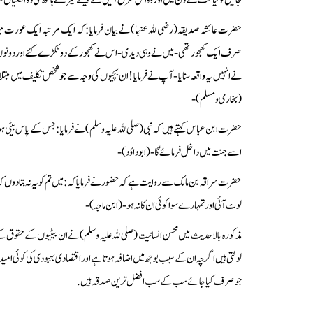
جائیں تو قیامت کے دن میں اور وہ اس طرح آئیں گے جیسے میرے ہاتھ کی دو انگلیاں س
حضرت عائشہ صدیقہ (رضیﷲ عنہا) نے بیان فرمایا : کہ ایک مرتبہ ایک عورت 
صرف ایک کھجور تھی - میں نے وہی دیدی - اس نے کھجور کے دو ٹکڑے کئے اور دونوں 
نے انہیں یہ واقعہ سنایا - آپ نے فرمایا ! ان بچیوں کی وجہ سے جو شخص تکلیف میں 
(بخاری و مسلم) -
حضرت ابن عباس کہتے ہیں کہ نبی (صلیﷲ علیہ وسلم) نے فرمایا : جس کے پاس بیٹی ہو اور
اسے جنت میں داخل فرمائے گا - (ابوداؤد) -
حضرت سراقہ بن مالک سے روایت ہے کہ حضور نے فرمایا کہ : میں تم کو یہ نہ بتادوں ک
لوٹ آئی اور تمہارے سوا کوئی ان کا نہ ہو - (ابن ماجہ) -
مذکورہ بالا حدیث میں محسن انسانیت (صلیﷲ علیہ وسلم) نے ان بیٹیوں کے حقوق کے
لوٹتی ہیں اگرچہ ان کے سبب بوجھ میں اضافہ ہوتا ہے اور اقتصادی بہبودی کی کوئی امی
جو صرف کیا جائے سب کے سب افضل ترین صدقہ ہیں.