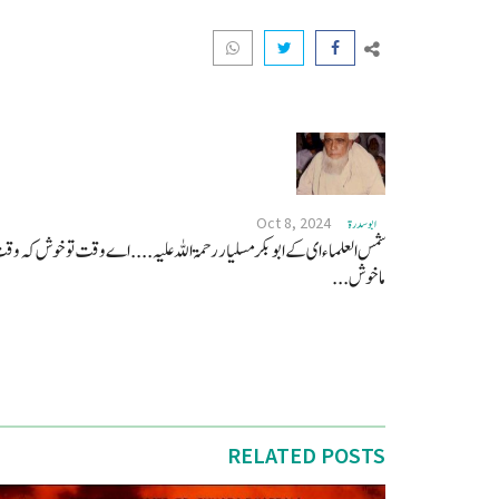
Oct 8, 2024
ابو سدرة
شمس العلماء ای کے ابو بکر مسلیار رحمۃ اللہ علیہ .... اے وقت تو خوش کہ و
ماخوش...
RELATED POSTS