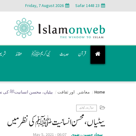
Friday, 7 August 2026
23 Safar 1448
قرآن
حدیث
نبی کریم ﷺ
عقائد
شری
Home
معاشرہ اور ثقافت
بیٹیاں، محسن انسانیتﷺ كی ن
معاشرہ اور ثقافت
بیٹیاں، محسن انسانیتﷺ كی نظر ميں
May 5, 2021 - 06:07
سجاد حسين رضوي