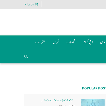
Urdu
سلمان
ادبی گوشہ
شخصیات
خبریں
متفرقات
POPULAR POS
مفتی محمد علاؤ الدین قادری رضوی ، میرا روڈ ممبئی
Sep 23, 2022