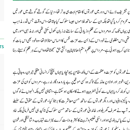
 پر تشریف لائے اس دور میں عورتوں کا مقام بہت ہی بدتر تھا - دنیا کے گوشے گوشے میں عورتیں
محروم کردیا گیا تھا بلکہ ان کے ساتھ غلاموں جیسا سلوک کیا جاتا تھا - اس وقت جس قدر مذاہب
ی یہاں تک کہ وہ مردوں کے ظلم وزیادتی کے سامنے نہ زبان کھول سکتی تھی اور نہ مذہبی امور میں
ی تھی، اس مظلومی نے خود اس کے ذہن سے عزت نفس کا احساس مٹا ڈالا تھا - وہ خود بھی اس بات کو
TS
کر پیدا ہوئی ہے - مرد اس پر ظلم وستم ڈھانا اپنا پیدائشی حق سمجھتا تھا وہ اس کے ہر ظلم کو سہتے رہنا
توں کو عزت وعظمت کے اس بلند مقام پر پہونچا دیا جہاں پہنچ کر انسانی عقلی حیران رہ جاتی ہے
وہر اور اولاد پر عائد کئے تاکہ وہ کسی موقع پر بے یارو مددگار نہ رہے - مردوں کو ان کی عزت
کو بند کردیا جہاں سے کوئی خطرہ پیدا ہونے کا امکان ہوسکتا ہے - اتنا ہی نہیں بلکہ انہوں نے لوگوں
اکیزہ بیٹیوں اور دیگر عورتوں کے ساتھ حسن معاشرت کا برتاؤ کیا - عورتوں کے حقوق کے سلسلے
کہ آپ نے صرف گھریلو اور خاندانی عورتوں کے ساتھ حسن سلوک کی تاکید ہی نہیں فرمائی بلکہ خاد
شخص کے پاس باندی ہو اور اسکی تعلیم وتربیت کا بہتر بدوبست کرے نیز اسے تہذیب وشائستگی اور فنون
لیہ وسلم) نے عورتوں کو عزت واحترام کے عظیم مرتبہ پر فائز کیا اور اتنا بلند مقام بخشا جس کی