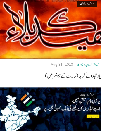
معاشرہ اور ثقافت
Aug 31, 2020
محمد اختر علی واجد القادری
یاد شہدائے کربلا (حالات کے تناظر میں)
معاشرہ اور ثقافت