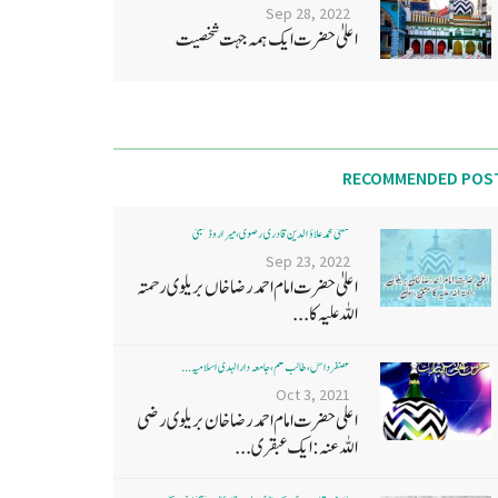
Sep 28, 2022
اعلیٰ حضرت ایک ہمہ جہت شخصیت
RECOMMENDED POS
مفتی محمد علاؤ الدین قادری رضوی ، میرا روڈ ممبئی
Sep 23, 2022
اعلیٰ حضرت امام احمد رضا خاں بر یلو ی رحمتہ
اللہ علیہ کا...
غضنفر دانش، طالب علم، جامعہ دارالہدی اسلامیہ ...
Oct 3, 2021
اعلی حضرت امام احمد رضا خان بریلوی رضی
اللہ عنہ: ایک عبقری...