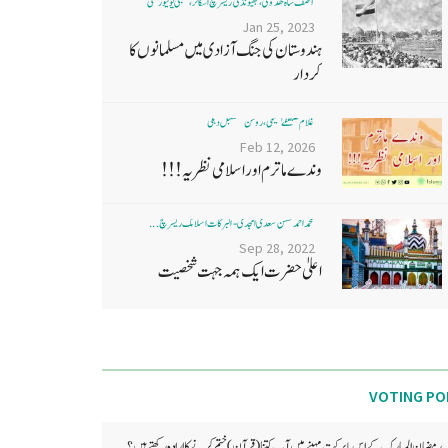
آصف شاہ ھدوی، بھیونڈی ریسرچ اسکالر، ممبئی یونیورسٹی
Jan 25, 2023
ہندوستان کی جنگ آزادی میں مسلمانوں کا
کردار
غلام مصطفےٰ نعیمی، روشن مستقبل دہلی
Feb 12, 2026
وندے ماترم اور اسلامی نظریہ!!!
محمد احمد حسن سعدی امجدی - البرکات اسلامک ریسرچ ...
Sep 28, 2022
اعلیٰ حضرت ایک ہمہ جہت شخصیت
VOTING PO
رمضان المبارک کے اس بابرکت مہینے میں آپ کتنا (قرآن) ختم کرنے کا ارادہ رکھتے ہیں؟