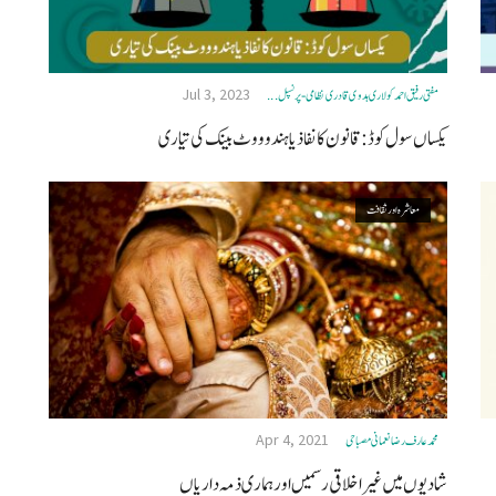
Jul 3, 2023
مفتی رفیق احمد کولاری ہدوی قادری نظامی- پرنسپل ...
یکساں سول کوڈ:قانون کا نفاذ یا ہندو ووٹ بینک کی تیاری
معاشرہ اور ثقافت
Apr 4, 2021
محمد عارف رضا نعمانی مصباحی
شادیوں میں غیر اخلاقی رسمیں اور ہماری ذمہ داریاں