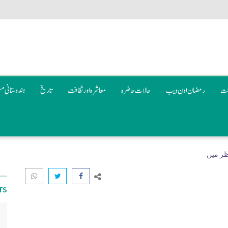
عت
رمضان اون ويب
حالات حاضرہ
معاشرہ اور ثقافت
تاریخ
ہندوستانی م
ظر ميں
TS