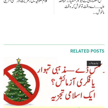
شمس العلماء ای کے ابو بکر مسلیار رحمۃ اللہ
کلام صوفیہ میں رمزیت اور معنی آفرینی
علیہ .... اے وقت تو خوش کہ وقت
ماخوش...
RELATED POSTS
حالات حاضرہ