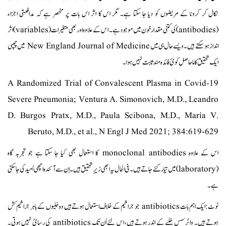
نکال کر کرونا کے مریضوں کو دیا جا سکتا ہے۔ مگر اس کا اثر اس بات پر منحصر ہے کہ مدافعتی اجزاء
(antibodies) کی کتنی مقدار خون میں موجود ہے۔ اس کے علاوہ اور بھی متغیرات (variables) اثر
انداز ہو سکتے ہیں۔ ویسے حال ہی میں New England Journal of Medicine میں چھپی
ایک تحقیق کا ما حاصل کوئ فائدہ مند ثابت نہیں ہوا۔
A Randomized Trial of Convalescent Plasma in Covid-19
Severe Pneumonia; Ventura A. Simonovich, M.D., Leandro
D. Burgos Pratx, M.D., Paula Scibona, M.D., María V.
Beruto, M.D., et al., N Engl J Med 2021; 384:619-629
اس کے علاوہ monoclonal antibodies کا استعمال بھی کیا جا سکتا ہے جو تجربہ گاہ
(laboratory) میں تیار کئے جاتے ہیں۔ فی الحال یہ ابھی زیرِ تحقیق ہیں۔ اِن سے آئندہ اچھی اُمید کی جا سکتی
ہے۔
نوٹ: ایک اہم بات antibiotics جو جراثیم کے خلاف استعمال ہوتے ہیں وہ خلیوں کے باہر جراثیم کش
ہوتے ہیں۔ وائرسس خلیے کے اندر ہوتے ہیں، اس لئے اُن تک antibiotics کی رسائ نہیں ہوتی۔