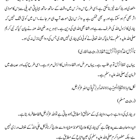
متعدی اور ہلاکت خیز بنا سکتی ہے، اُسی طرح اس وائرس میں وقت کے ساتھ ساتھ جینیاتی تبدیلی سے اِس کا موذی
اثر بھی کم ہو سکتا ہے اور یہ بھی ممکن ہے یہ وائرس اپنی موت آپ ہی مر جائے۔ اس میں کوئ شک نہیں کہ
بیماری کا نزول اللہ کی طرف سے ہے اور شفا بھی اللہ ہی کی دین ہے۔ ابوہریرہ رضی اللہ عنہ نے بیان کیا کہ نبی کریم
صلی اللہ علیہ وسلم نے فرمایا کہ اللہ تعالیٰ نے کوئی ایسی بیماری نہیں اتاری جس کی دوا بھی نازل نہ کی ہو۔
مَا أَنْزَلَ اللَّهُ دَاءً إِلاَّ أَنْزَلَ لَهُ شِفَاءً. (روایت البخاری)
یہاں پر لفظ اَنْزَلَ توجہ طلب ہے۔ یہاں مرض اور شفاء دونوں کا انزال مراد ہے۔ اسی طرح ایک اور حدیث میں
فرمانِ نبی صلی اللہ علیہ وسلم ہے۔
لِكُلِّ دَاءٍ دَوَاءٌ فَإِذَا أُصِيْبَ دَوَاءُ الدَّاءِ بَرَّأَ بِإِذْنِ اللهِ عَزَّوَجَلَّ.
(روایت مسلم)
ہر بیماری کی دوا ہے، جب دوا بیماری کے مُوَافِق (مطابق)ہو جاتی ہے تو اللہ عَزَّ وَجَلَّ شفاعطافرمادیتا ہے۔
ان دو احادیث سے پتہ چلتا ہے کسی بیماری کا علاج ڈھونڈھنا یا دوا سے علاج کرنا تَوَكَّلْ عَلَى اللَّه کے خلاف ورزی نہیں
ہے، بلکہ حضورِ اکرم صلی اللہ علیہ وسلم کی عین اتباع کے مطابق ہے۔