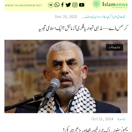
Dec 25, 2025
محمد طارق اطہر ڈگری اسکالر: دار الہدی اسلامک ...
کرسمس ڈے —مذہبی تہوار یا فکری آزمائش؟ ایک اسلامی تجزیہ
حالات حاضرہ
Oct 21, 2024
ابو سدرة
یحییٰ سنوار … اک چراغ اور بجھا اور بڑھی تاریکی!