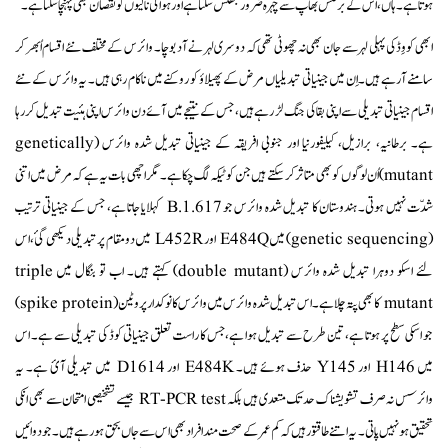
ہوتا ہے۔ ہاں، اس کے برعکس بھاپ سے چہرہ ضرور جھُلَس سکتا ہے اور ہوا کی نالیوں کو نقصان بھی پہنچا سکتا ہے۔
ابھی کووِڈ کی پہلی لہر سے جان بھی نہ چھوٹی تھی کہ دوسری لہر نے آ دبوچا۔ وائرس کے مختلف نئے اقسام اُبھر کر
سامنے آرہے ہیں۔ اِن میں جینیاتی تبدیلیاں مرض کے پھیلاؤ کو روکنے میں ناکام رہی ہیں۔ یہ وائرس کے نئے
اقسام جینیاتی تبدیلی سے اپنی بقا کی جنگ لڑ رہے ہیں، جس کے نتیجے میں آئے دن وائرس اپنی ہئیت تبدیل کررہا
ہے۔ برطانیہ، برازیل، کیلیفورنیا اور جنوبی افریقہ کے جینیاتی تبدیل شدہ وائرس (genetically
mutant)اُن لوگوں کو بھی متاثر کر سکتے ہیں جن کو ٹیکہ لگ چکا ہے۔ مگر اچھی بات یہ ہے کہ مرض میں اتنی
شدّت نہیں ہوتی۔ ہندوستان کا تبدیل شدہ وائرس جو B.1.617 کہلایا جاتا ہے، جس کے جینیاتی ترتیب
(genetic sequencing) میں E484Q اور L452R میں دو مقام پر تبدیلی دیکھی گئ، اس
لئے اسکو دوہرا تبدیل شدہ وائرس (double mutant) کہتے ہیں۔ اب تو بنگال میں triple
mutant کا بھی پتہ چلا ہے۔ اس تبدیل شدہ وائرس میں وائرس کا نوکدار پروٹین (spike protein)
جو اسکی سطح پر ہوتا ہے، تین طرح سے تبدیل ہوا ہے، جس کا راست تعلق جینیاتی کوڈ کی تبدیلی سے ہے۔ اس
میں H146 اور Y145 حذف ہوئے ہیں۔ E484K اور D1614 میں تبدیلی آئ ہے۔ یہ
وائرسس نہ صرف تشویشناک حد تک متعدی ہیں بلکہ RT-PCR test جیسے تشخیصی امتحان سے بھی انکی
تحقیق ہو نہیں پاتی۔ یہ اتنے طاقتور ہیں کہ کم عمر کے صحت مند افراد بھی اس سے جاں بحق ہورہے ہیں۔ جو دوائیں