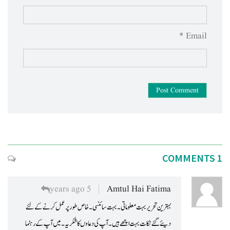
Email *
Post Comment
1 COMMENTS
5 years ago
Amtul Hai Fatima
بہترین تحریر بہت معلوماتی۔ بہت سائنسی۔ خاص طور پر عمل کرنے کے لئے
دیئے گئے نکات بہت اچھے ہیں۔ آپ کی دعاوں کا شکریہ۔ میں آپ کے رہنما