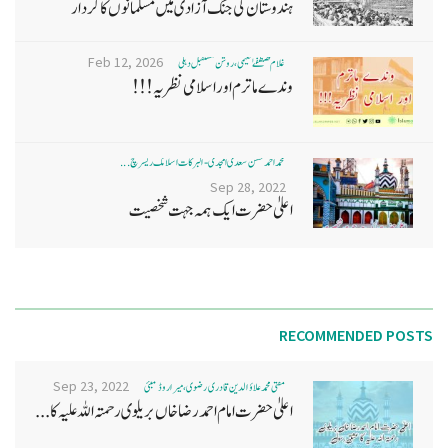
ہندوستان کی جنگ آزادی میں مسلمانوں کا کردار
Feb 12, 2026
غلام مصطفےٰ نعیمی، روشن مستقبل دہلی
وندے ماترم اور اسلامی نظریہ!!!
محمد احمد حسن سعدی امجدی - البرکات اسلامک ریسرچ ...
Sep 28, 2022
اعلیٰ حضرت ایک ہمہ جہت شخصیت
RECOMMENDED POSTS
Sep 23, 2022
مفتی محمد علاؤ الدین قادری رضوی ، میرا روڈ ممبئی
اعلیٰ حضرت امام احمد رضا خاں بر یلو ی رحمتہ اللہ علیہ کا...