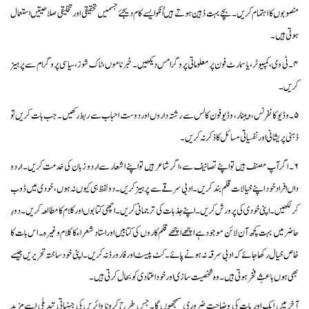
منصوبوں کا اہتمام کریں۔ بچے بہت ذہین ہوتے ہیں اٗنکو ایسے کام دیجئے جسمیں تحقیقی اور تخلیقی صلاحیتیں استعمال
ہوتی ہیں۔
۴۔ ٹی وی، کمپیوٹر، یا سمارٹ فون پر معلوماتی پروگرامس دیکھیں۔ خبر ناموں، ٹاک شوز، سیاسی پروگرام سے پرہیز
کریں۔
۵۔ وڈیو کانفرنس، ویبنار، وڈیو فون کالس سے رشتہ داروں اور دوست احباب سے ربط رکھیں۔ جب بات کریں تو
ذہنی پریشانی اور نفسیاتی مسائل کا ذکر نہ کریں۔
۶۔ اگر آپ مصنف ہیں تو اپنے تصانیف سے، اگر شاعر ہیں تو اپنے اشعار سے اردو زبان کی خدمت کریں۔ اردو
داں افراد خود اپنے خیالات قلم بند کریں۔ ادبی سرقے سے پرہیز کریں۔ دو لفظ ہی کیوں نہ ہوں، خودی میں ڈوب
کر لکھیں۔ اپنی خودی کی پرورش کریں۔ اپنے جذبات کی ترجمانی کریں۔ اچھی کتابوں اور کلام کا مطالعہ کریں۔ دورِ
حاضر میں بہت کچھ آن لائن موجود ہے اچھے اچھے قلم کاروں کی کتابیں اور استاد شعراء کا کلام وغیرہ۔ اس بات کا
خاص خیال رکھا جائے کہ ادبی سرقہ نہ ہو نے پائے۔کٹ پیسٹ اور فارورڈ نہ کریں۔ اپنی خود ساختہ تحریریں جیسے
بھی ہوں باعثِ فخر ہوتی ہیں۔ وہ شخصیت سازی اور خود اعتمادی کو بحال کرتی ہیں۔
آخر میں ایک اور بات کی وضاحت ضروری سمجھوں گا۔ جس طرح کرونا وائرس کی جینیاتی تبدیلی اسے مزید