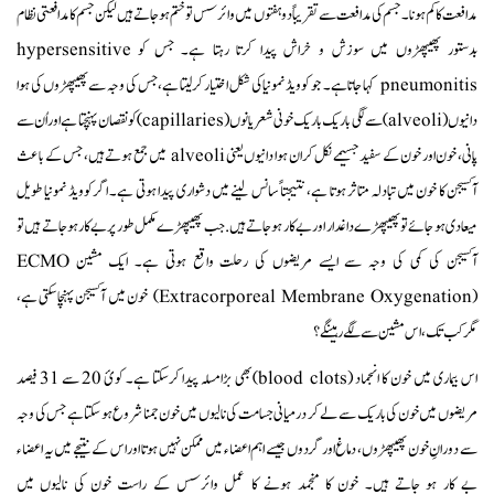
مدافعت کا کم ہونا۔ جسم کی مدافعت سے تقریباً دو ہفتوں میں وائرسس تو ختم ہوجاتے ہیں لیکن جسم کا مدافعتی نظام
بدستور پھیپھڑوں میں سوزش و خراش پیدا کرتا رہتا ہے۔ جس کو hypersensitive
pneumonitis کہا جاتا ہے۔ جو کوویڈ نمونیا کی شکل اختیار کرلیتا ہے، جس کی وجہ سے پھیپھڑوں کی ہوا
دانیوں (alveoli) سے لگی باریک باریک خونی شعریانوں (capillaries)کو نقصان پہنچتا ہے اور اُن سے
پانی، خون اور خون کے سفید جسیمے نکل کر ان ہوا دانیوں یعنی alveoli میں جمع ہوتے ہیں، جس کے باعث
آکسیجن کا خون میں تبادلہ متاثر ہوتا ہے، نتیجتاً سانس لینے میں دشواری پیدا ہوتی ہے۔ اگر کوویڈ نمونیا طویل
میعادی ہو جائے تو پھیپھڑے داغدار اور بے کار ہو جاتے ہیں. جب پھیپھڑے مکمل طور پر بے کار ہوجاتے ہیں تو
آکسیجن کی کمی کی وجہ سے ایسے مریضوں کی رحلت واقع ہوتی ہے۔ ایک مشین ECMO
(Extracorporeal Membrane Oxygenation) خون میں آکسیجن پہنچا سکتی ہے،
مگر کب تک، اس مشین سے لگے رہینگے؟
اس بیماری میں خون کا انجماد (blood clots)بھی بڑا مسلہ پیدا کرسکتا ہے۔ کوئ 20 سے 31 فیصد
مریضوں میں خون کی باریک سے لے کر درمیانی جسامت کی نالیوں میں خون جمنا شروع ہو سکتا ہے جس کی وجہ
سے دورانِ خون پھیپھڑوں، دماغ اور گردوں جیسے اہم اعضاء میں ممکن نہیں ہوتا اور اس کے نتیجے میں یہ اعضاء
بے کار ہو جاتے ہیں۔ خون کا منجمد ہونے کا عمل وائرسس کے راست خون کی نالیوں میں