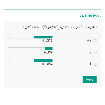
VOTING POLL
رمضان المبارک کے اس بابرکت مہینے میں آپ کتنا (قرآن) ختم کرنے کا ارادہ رکھتے ہیں؟
41.8%
3+
16.3%
2
41.8%
1
Vote