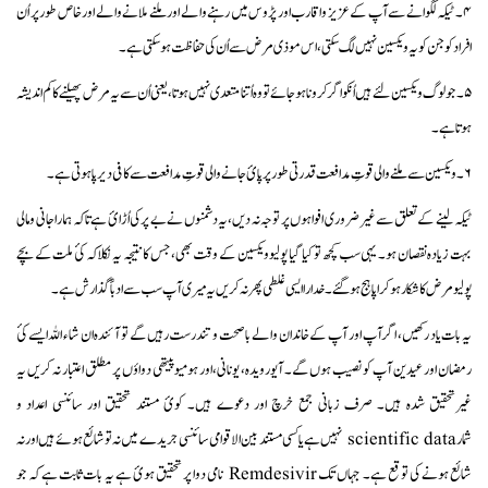
۴۔ ٹیکہ لگوانے سے آپ کے عزیز واقارب اور پڑوس میں رہنے والے اور ملنے ملانے والے اور خاص طور پر اُن
افراد کو جن کو یہ ویکسین نہیں لگ سکتی، اس موذی مرض سے اُن کی حفاظت ہو سکتی ہے۔
۵۔ جو لوگ ویکسین لئے ہیں اُنکو اگر کرونا ہوجائے تو وہ اُتنا متعدی نہیں ہوتا، یعنی اُن سے یہ مرض پھیلنے کا کم اندیشہ
ہوتا ہے۔
۶۔ ویکسین سے ملنے والی قوتِ مدافعت قدرتی طور پر پائ جانے والی قوتِ مدافعت سے کافی دیرپا ہوتی ہے۔
ٹیکہ لینے کے تعلق سے غیر ضروری افواہوں پر توجہ نہ دیں، یہ دشمنوں نے بے پر کی اُڑائ ہے تاکہ ہمارا جانی و مالی
بہت زیادہ نقصان ہو۔ یہی سب کچھ تو کیا گیا پولیو ویکسین کے وقت بھی، جس کا نتیجہ یہ نکلا کہ کئ ملت کے بچے
پولیو مرض کا شکار ہوکر اپاہج ہوگئے۔ خدارا ایسی غلطی پھر نہ کریں یہ میری آپ سب سے ادباً گذارش ہے۔
یہ بات یاد رکھیں، اگر آپ اور آپ کے خاندان والے با صحت و تندرست رہیں گے تو آئندہ ان شاء اللہ ایسے کئ
رمضان اور عیدین آپ کو نصیب ہوں گے۔ آیورویدہ، یونانی، اور ہومیوپیتھی دواؤں پر مطلق اعتبار نہ کریں یہ
غیرتحقیق شدہ ہیں۔ صرف زبانی جمع خرچ اور دعوے ہیں۔ کوئ مستند تحقیق اور سائنسی اعداد و
شمار scientific data نہیں ہے یا کسی مستند بین الاقوامی سائنسی جریدے میں نہ تو شائع ہوئے ہیں اور نہ
شائع ہونے کی توقع ہے۔ جہاں تک Remdesivir نامی دوا پر تحقیق ہوئ ہے یہ بات ثابت ہے کہ جو