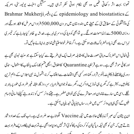
تھوڑا بہت اثر دکھاتی تھیں وہ بھی ناکام ہوتی نظر آرہی ہیں۔ مشیگن اسٹیٹ یونیورسٹی، امریکہ
کے epidemiology and biostatistics کے پروفیسر Brahmar Mukherji
کی پیشنگوئی کے مطابق مئ کے مہینے میں ہندوستان میں ہر دن 500,000 افراد اس مرض کا شکار ہونگے اور
روزانہ 5000 سے زائداموات ہونگے۔ یہ تو ابھی کو ویڈ کی دوسری لہر ہے۔ خدشہ یہ ظاہر کیا جارہا ہے کہ تیسری
لہر اس سے بھی زیادہ خطرناک ثابت ہو سکتی ہے۔ اگر خاطرخواہ احتیاطی تدابیر نہ اپنائے جائیں تو۔
فی الحال اس خطرناک وبائ صورتَ حال کا مقابلہ صرف ایک ہی طریقے سے کیا جا سکتا ہے جو سنتِ نبوی بھی ہے
اور کافی موثر بھی ہے۔ وہ ہے قرنطینہ Quarantine کا اطلاق. اچھی قسم کا ماسک یا نقاب کا استعمال، سماجی
دوری یا فاصلے (6 فیٹ)کو برقرار رکھنا، اورکسی بھی اجتماعات سے اجتناب کرنا، بشمول مذہبی اجلاس کے،اہم ترین
پہلو ہیں۔ بہتر ہے کہ گھر پر ہی نمازیں ادا کریں۔ گھر سے نوجوان افراد یا برسرِروزگار طبقہ غیر ضروری طور پر باہر نہ
نکلے۔ اسی میں سارے خاندان اور معاشرے کی بہی خواہی مضمر ہے۔ جتنے وائرسس کو زندہ رہنے کیلئے انسانی اجسام
ملیں گے اتنی ہی اِن وائرسس میں ضرر رساں جینیاتی تبدیلیاں آ سکتی ہے۔
ان پریشان کن صبر آزما ہنگامی حالات میں ٹیکہ Vaccine لگوانا بے حد ضروری ہے۔ اب تک کے اعداد و شمار
بتاتے ہیں کہ جن کو بھی ٹیکہ دیا گیا اُن کو کرونا کی وبا کا کوئ اثر نہیں ہوا یا ہوا بھی ہے تو بہت ہی ہلکا اور ایسے افراد بہت