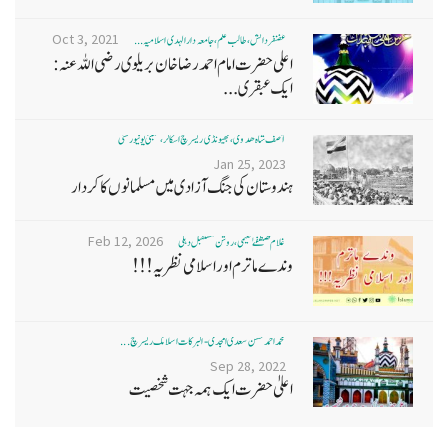
Oct 3, 2021
غضنفر دانش، طالب علم، جامعہ دارالہدی اسلامیہ ...
اعلی حضرت امام احمد رضا خان بریلوی رضی اللہ عنہ:
ایک عبقری...
آصف شاہ ھدوی، بھیونڈی ریسرچ اسکالر، ممبئی یونیورسٹی
Jan 25, 2023
ہندوستان کی جنگ آزادی میں مسلمانوں کا کردار
Feb 12, 2026
غلام مصطفےٰ نعیمی، روشن مستقبل دہلی
وندے ماترم اور اسلامی نظریہ!!!
محمد احمد حسن سعدی امجدی - البرکات اسلامک ریسرچ ...
Sep 28, 2022
اعلیٰ حضرت ایک ہمہ جہت شخصیت