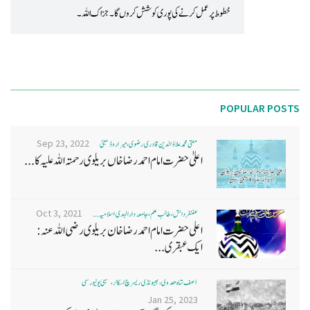
خطوط پر عمل کرنے کی پوری کوشش کروں گا۔ جزاک اللہ۔
POPULAR POSTS
Sep 23, 2022
مفتی محمد علاؤ الدین قادری رضوی ، میرا روڈ ممبئی
اعلیٰ حضرت امام احمد رضا خاں بر یلو ی رحمتہ اللہ علیہ کا...
Oct 3, 2021
غضنفر دانش، طالب علم، جامعہ دارالہدی اسلامیہ ...
اعلی حضرت امام احمد رضا خان بریلوی رضی اللہ عنہ:
ایک عبقری...
آصف شاہ ھدوی، بھیونڈی ریسرچ اسکالر، ممبئی یونیورسٹی
Jan 25, 2023