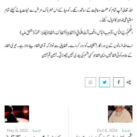
اللہ تعالی آپ تمام کو صحت و عافیت کے ساتھ رکھے۔ کوویڈ کے اس خطرناک مرض سے نجات پانے کیلئے تمام
احتیاطی تدابیر کا خیال رکھئے۔
اللَّهُمَّ رَبَّ النَّاسِ، أذْهِب البَأسَ، اشْفِ أنْتَ الشَّافِي لاَ شِفَاءَ إِلاَّ شِفاؤكَ، شِفَاءً لاَ يُغَادِرُ سَقماً. (متفق علیہ)
اے اللہ انسانوں کے پروردگار! تکلیف کو دور کر دے۔ شفایابی سے نواز کہ تو ہی شفا دینے والا ہے۔ تیری شفاء
کے علاوہ کوئی شفا نہیں، ایسی شفا جو کسی قسم کی بیماری نہیں چھوڑتی۔ آمین ثم آمین
May 6, 2021
Oct 8, 2024
ابو سدرة
ابو سدرة