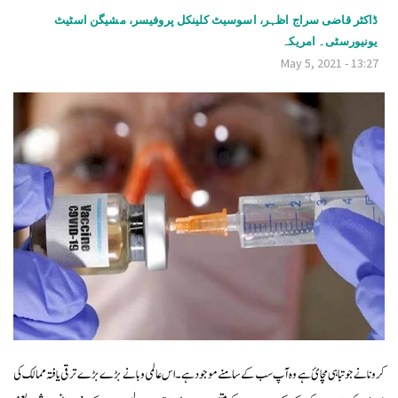
v
ڈاکٹر قاضی سراج اظہر، اسوسیٹ کلینکل پروفیسر، مشیگن اسٹیٹ
یونیورسٹی۔ امریکہ
i
May 5, 2021 - 13:27
g
a
t
i
o
n
کرونا نے جو تباہی مچائ ہے وہ آپ سب کے سامنے موجود ہے۔ اس عالمی وبا نے بڑے بڑے ترقی یافتہ ممالک کی