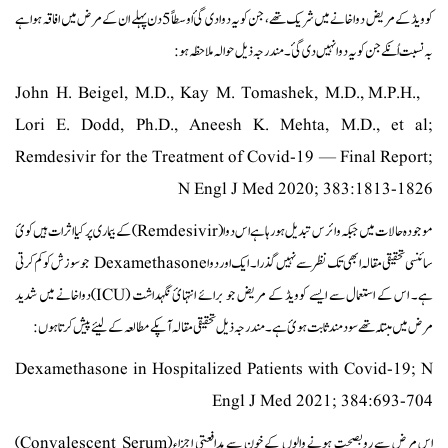
کوویڈ کے مریض دواخانے میں شریک تھے، جن کو یہ دوا دی گئ اوسطاً 5 دن پہلے ان کے مرض میں افاقہ ہوا ہے
بہ نسبت اُنکے جن کو یہ دوا نہیں دی گئ۔ مندرجہ ذیل حوالہ ملاحظہ ہو:
John H. Beigel, M.D., Kay M. Tomashek, M.D., M.P.H.,
Lori E. Dodd, Ph.D., Aneesh K. Mehta, M.D., et al;
Remdesivir for the Treatment of Covid-19 — Final Report;
N Engl J Med 2020; 383:1813-1826
موجودہ حالات میں جبکہ وائرس تبدیل ہورہا ہے اس دوا (Remdesivir) کے بیماری پر کیا اثرات ہیں کوئ
سائنسی تحقیقی مقالہ ابھی تک نظر سے نہیں گذرا۔ ایک اور دوا Dexamethasone جو سوزش کو کم کرتی
ہے۔ اس کے استعمال سے ایسے کوویڈ کے مریض جو برائے انتہائ نگہداشت (ICU)دواخانے میں شدید
مرض میں مبتلہ تھے سودمند ثابت ہوئ ہے۔ مندرجہ ذیل تحقیقی مقالہ آپکے مطالعہ کے لیئے پیش کرتا ہوں:
Dexamethasone in Hospitalized Patients with Covid-19; N
Engl J Med 2021; 384:693-704
اس مرض سے روبصحت ہونے والوں کے خون سے مدافعتی اجزاء (Convalescent Serum)