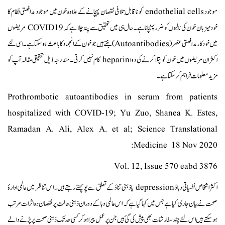
موجود endothelial cells کو ناقابلِ تلافی نقصان پہچانے کے علاوہ خون میں موجود مدافعتی نظام کا
خود میزبان خون کی نالیوں کو ضرر پہنچانا ہے۔ حال ہی میں تحقیق سے پتہ چلا ہے کہ COVID19 مریضوں
میں خودکار مدافعتی عنصر (Autoantibodies) بنتے ہیں جو خون کے انجماد کا باعث ہوسکتا ہے۔ اسی لئے
اکثر ان مریضوں میں خون کو پتلا کرنے کی دوا heparin کام نہیں کرتی۔ مندرجہ ذیل تحقیقی مقالہ آپ کو
مزید معلومات فراہم کرسکتا ہے۔
Prothrombotic autoantibodies in serum from patients
hospitalized with COVID-19; Yu Zuo, Shanea K. Estes,
Ramadan A. Ali, Alex A. et al; Science Translational
Medicine 18 Nov 2020:
Vol. 12, Issue 570 eabd 3876
اکثر اشخاص نفسیاتی دباؤ depression یا ذہنی تناؤ کے تعلق سے پوچھتے رہتے ہیں۔ اس تناظر میں عالمی ادارۂ
صحت نے بیان جاری کیا ہے جس میں کہا گیا ہے کہ اس عالمی وبا کے دوران ذہنی حالت پر نقصان دہ اثرات مرتب
ہو سکتے ہیں اس لئے چند سفارشات بھی پیش کی گئ ہیں جن پر عمل پیرا ہوکرکسی حد تک ذہنی صحت پر پڑنے والے