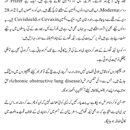
جلد چاق و چوبند ہوگئے۔ امریکہ میں دو ویکسین لگائے جارہے ہیں، ایک ہے Pfizer اور
دوسرا Moderna۔ اب تک ان دونوں ویکسین کے اچھے نتائج نکلے ہیں۔ ان کو دو حصوں میں 21 اور 28
دن کے وقفے سے دیا جاتا ہے۔ ہندوستان میں دستیاب ویکسین Covaxin اور Covishield ہیں۔ یہ
دونوں ٹیکے بھی پُر اثر اور اچھے ہیں۔ یہ جہاں بھی مل رہے ہیں فوراً لے لیں۔ بھارت کے کئ ریاستوں میں یہ ٹیکے
مفت دئیے جارہے ہیں تو دیر کس بات کی ہے۔ ٹیکہ لگوانے کے چند اہم فائدے مندرجہ ذیل ہیں:
۱- کوویڈ ٹیکہ لگوانے کے بعد کرونا بیماری ہونے کی شرح کافی درجے تک کم ہو جاتی ہے۔ اگر ہوتی بھی ہے تو ہلکی
پھُلکی نوعیت کی ہوتی ہے۔
۲-پھیپھڑوں کو ناقابلِ تلافی نقصان نہیں ہوتا۔ ورنہ اگر بیماری سے بچ گئے تو عمر بھر کیلئے پھیپھڑوں میں داغ لگ
جاتے ہیں۔ جس سے دائمی تنفسی مرض (chronic obstructive lung disease) لاحق
ہوتا ہے اور ایسے مریضوں کا ہمیشہ کیلئے آکسیجن پر انحصار ہوگا۔
۳- جن کو کرونا مرض ہو چُکا ہے، یہ بات یاد رکھیں کہ ایسی کوئ ضمانت نہیں کہ اُن کو پھر سے کرونا نہ ہو۔ اس لئے
میری اُن سے التجا ہے کہ وہ بھی ٹیکہ لگوائیں۔ اسطرح اُن کے جسم میں کرونا بیماری کے خلاف قوتِ مدافعت میں
کافی اضافہ ہوجائیگا۔