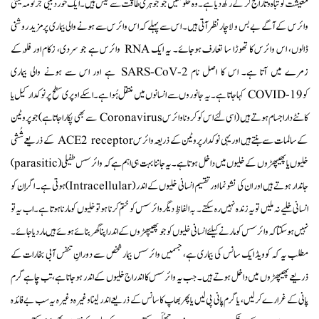
معیشت کو تباہ و تاراج کر کے رکھ دیا ہے۔ وہ حکومتیں جو جوہری طاقت سے لیس ہیں۔ ایک خوردبینی جرثومہ یعنی
وائرس کے آگے بے بس و لاچار نظر آتی ہیں۔ اس سے پہلے کہ اس وائرس سے ہونے والی بیماری پر مزید روشنی
ڈالوں، اس وائرس کا تھوڑا سا تعارف ہوجائے۔ یہ ایک RNA وائرس ہے جو سردی، زکام اور فلُو کے
زمرے میں آتا ہے۔ اس کا اصل نام SARS-CoV-2 ہے اور اس سے ہونے والی بیماری
کو COVID-19 کہا جاتا ہے۔ یہ جانوروں سے انسانوں میں منتقل ہُوا ہے۔ اسکے اوپری سطح پر نوکدار کیل یا
کانٹے دار اجسام ہوتے ہیں (اسی لئے اس کو کرونا وائرس Coronavirus سے بھی پکارا جاتا ہے) جو پروٹین
کے سالمات سے بنتے ہیں اور یہی نوکدار پروٹین کے ذریعہ وائرس ACE2 receptor کے ذریعے شُشی
خلیوں یا پھیپھڑوں کے خلیوں میں داخل ہوتا ہے۔ یہ جاننا بہت ہی اہم ہے کہ وائرسس طفیلی (parasitic)
جاندار ہوتے ہیں اور ان کی نشونما اور تقسیم انسانی خلیوں کے اندر (Intracellular) ہوتی ہے۔ اگر اِن کو
انسانی خلیے نہ ملیں تو یہ زندہ نہیں رہ سکتے۔ بہ الفاظِ دیگر وائرسس کو ختم کرنا ہو تو خلیوں کو مارنا ہوتا ہے۔ اب یہ تو
نہیں ہو سکتا کہ وائرسس کو مارنے کیلئے انسانی خلیوں کو جو پھیپھڑوں کے اندر اپنا گھر بنائے ہوئے ہیں مار دیا جائے۔
مطلب یہ کہ کوویڈ ایک سانس کی بیماری ہے، جسمیں وائرسس بیمار شخص سے دورانِ تنفس آبی بخارات کے
ذریعے پھیپھڑوں میں داخل ہوتے ہیں۔ جب یہ وائرسس کا اندراج خلیوں کے اندر ہو جاتا ہے، تب چاہے گرم
پانی کے غرارے کرلیں، یا گرم پانی پی لیں یا پھربھاپ کا سانس کے ذریعے اندر لینا وغیرہ وغیرہ یہ سب بے فائدہ