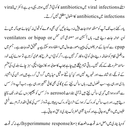
اسلئے viral infections میں antibiotics کا کوئ اثر نہیں ہوتا۔ یہی وجہ ہے ڈاکٹرس viral
infections میں antibiotics کا استعمال مطلق نہیں کرتے۔
یاد رکھئے جب تک آپ کو مستند حوالاجات پیش نہ دیئے جائیں کسی بھی دعوے کو قبول نہ کیا جائے جیسا کہ میں نے
اُوپر حوالہ جات دئیے ہیں۔ ہاں آکسیجن اور مصنوعی آلۂ تنفس ventilators or bipap or
cpap سے کو ویڈ کے مریضوں کی پیچیدہ صورت حال میں استفادہ ہو سکتا ہے یہ تحقیق شدہ بات ہے۔ جسم میں
مدافعتی نظام کو اضافہ دینے والی کوئ دوا کارگر نہیں ہے۔ اگر کوئ اس طرح کا دعوی کرتا ہے تو سوائے ایک خود
ساختہ مفروضے کے کچھ نہیں۔ باقی تمام چٹکلے ہیں چاہے بھاپ کا معالجہ ہو، کاڑہ پینا، الیچی، سبز چائے، ہلدی، کئ قسم
کے ٹوٹکے، جوشاندے، اور خمیر پتہ نہیں اور کیا کیا نسخے سوشیل میڈیا میں گردش کررہے ہیں اور جن کی اشتہار
بازی ہورہی ہے، سب فضول ہیں۔ ہاں سانس لینے کے یوگا کی بھی کافی تشہیر ہورہی ہے۔ جب آپ وائرسس
سے آلودہ ہوا میں گہری سانس لیتے ہیں تو آبی بخارات aerosol وائرسس کو پھیپھڑوں کے اندر تک پہنچا
دیتے ہیں۔ اور جب سانس کو روک کر ہوا کے اخراج کو روک دیا جاتا ہے تو وائرسس کی کافی مقدار آرام سے شُشی
خلیوں میں داخل ہوجاتی ہے اور کوویڈ جیسی خطرناک بیماری لاحق ہو جاتی ہے۔
کوویڈ بیماری میں اصل مسلہ قوتِ مدافعت کا بڑھنا (hyperimmune response) ہے نہ کہ قوت