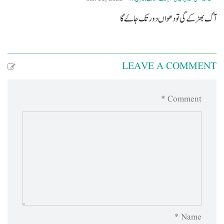
آگ بھڑکے گی تو دھواں دور تک جاۓ گا
LEAVE A COMMENT
Comment *
Name *