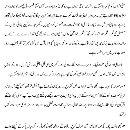
منفی اثرات کو کم کیا جا سکتا ہے۔ انسان سماجی حیوان ہے وہ تنہائ کو زیادہ سہہ نہیں سکتا خصوصاً بچے اور نوجوان طبقہ
ذہنی دباؤ کا شکار رہتے ہیں۔ مَردوں کو مالی خدشات گھیرے ہوئے ہیں اور اُس پر مہنگائ کی مار۔ خواتین کا حال تو اور
بُرا ہے وہ وبائ مرض سے زیادہ، ماحول کا تناؤ شدت سے محسوس کررہی ہیں۔ گھر چلانے کی پریشانی، بچوں کے
مستقبل کی فکر۔ فکر مند شوہر کو دیکھ کر فکر۔ خواتین کو اس ذہنی اذیت سے نکالنے کی اشد ضرورت ہے۔ آئے دن
رشتہ داروں سے بُری خبریں ملتی رہتی ہے۔ ٹی وی اور سوشیل میڈیا بھی اس آگ میں تیل چھڑکتا نظر آتاہے۔ ایسی
صورتِ حال میں میرا مشورہ ہے۔
۱- جسمانی اور دماغی صحت ایک دوسرے سے منسلک ہوتی ہے۔ گھر میں ہی ہلکی پھلکی ورزش کریں۔ ہو سکے تو اہلِ
خانہ اس میں شامل ہوں۔ کھلی ہوادار فضا جیسے گھر کی چھت پر یا ہوادار کمرے میں ورزش کا احتمام کیا جا سکتا ہے۔
۲- رمضان کا مہینہ ہے۔ کچھ وقت عبادات میں گذاریں۔ میری اپنی رائے ہے آجکل قرآن فہمی کیلئے آن لائن
عربی صرف و نہو کے کلاسس عام ہوگئے ہیں یہ وڈیوز نیٹ پر مفت دیکھے جاسکتے ہیں۔ جب آپ عربی سیکھ جائنگے
تو قرآن خوانی کا لطف ہی کچھ اور ہوتا ہے۔ اللہ تعالی سے آپ کا راست تعلق پیدا ہوجاتا ہے، مترجم کی ضرورت نہیں
رہتی۔
۳- کچھ وقت بچوں کی تدریس میں بھی صرف کریں۔ اُن کے ساتھ چھوٹی چھوٹی سرگرمیاں یا کرکے سیکھنے والے