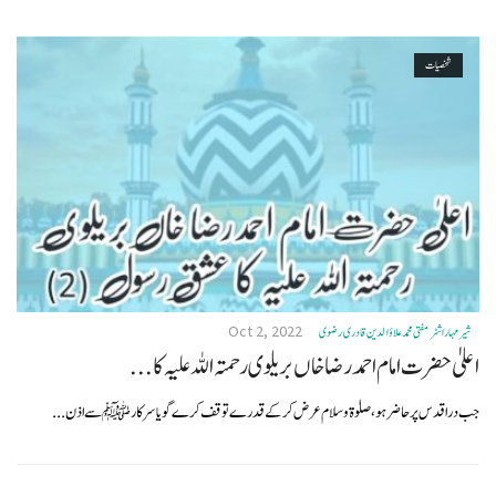
v
i
شخصیات
g
a
t
i
o
n
Oct 2, 2022
شیر مہاراشٹر مفتی محمد علاؤ الدین قادری رضوی
اعلیٰ حضرت امام احمد رضا خاں بر یلو ی رحمتہ اللہ علیہ کا...
جب در اقدس پر حا ضر ہو،صلوٰۃ وسلام عر ض کر کے قدرے توقف کر ے گو یا سر کار ﷺ سے اذن...