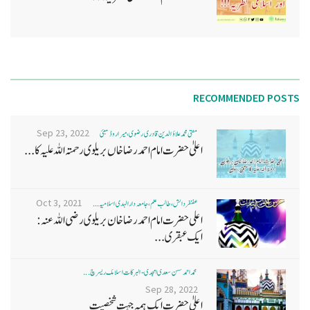
RECOMMENDED POSTS
Sep 23, 2022
مفتی محمد علاؤ الدین قادری رضوی ، میرا روڈ ممبئی
اعلیٰ حضرت امام احمد رضا خاں بر یلو ی رحمتہ اللہ علیہ کا...
Oct 3, 2021
غضنفر دانش، طالب علم، جامعہ دارالہدی اسلامیہ ...
اعلی حضرت امام احمد رضا خان بریلوی رضی اللہ عنہ:
ایک عبقری...
محمد احمد حسن سعدی امجدی - البرکات اسلامک ریسرچ ...
Sep 28, 2022
اعلیٰ حضرت ایک ہمہ جہت شخصیت