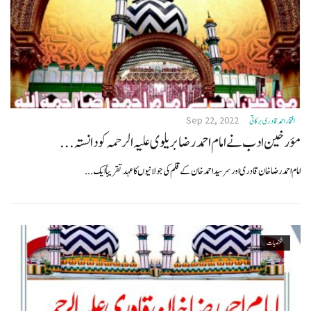
Sep 22, 2022
افتخاراحمدقادری برکاتی
مؤرخین ادب نے امام احمد رضا بریلوی علیہ الرحمہ کو دانستہ...
امام احمد رضا خان قادری اور سر سید احمد خان کے قلم کی جولانیوں کا عہد تقریباً ایک...
شخصیات