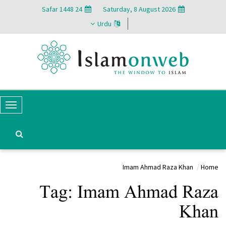
24 Safar 1448
Saturday, 8 August 2026
Urdu
T
o
g
g
Imam Ahmad Raza Khan
Home
l
Tag:
Imam Ahmad Raza
e
N
Khan
a