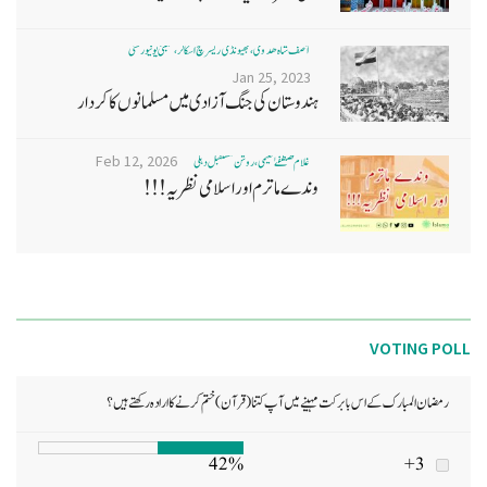
آصف شاہ ھدوی، بھیونڈی ریسرچ اسکالر، ممبئی یونیورسٹی
Jan 25, 2023
ہندوستان کی جنگ آزادی میں مسلمانوں کا کردار
Feb 12, 2026
غلام مصطفےٰ نعیمی، روشن مستقبل دہلی
وندے ماترم اور اسلامی نظریہ!!!
VOTING POLL
رمضان المبارک کے اس بابرکت مہینے میں آپ کتنا (قرآن) ختم کرنے کا ارادہ رکھتے ہیں؟
42%
3+