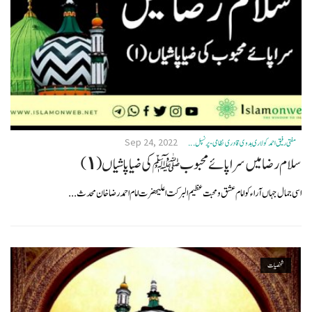
Sep 24, 2022
مفتی رفیق احمد کولاری ہدوی قادری نظامی- پرنسپل ...
سلام رضا میں سراپائے محبوبﷺ کی ضیاپاشیاں (١)
اسی جمال جہاں آراء کو امام عشق ومحبت عظیم البرکت اعلیحضرت امام احمد رضا خان محدث...
شخصیات