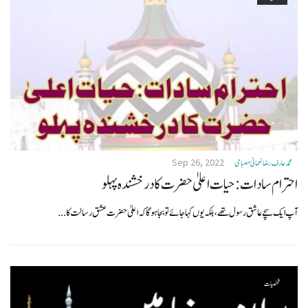
Sep 26, 2022
محمد عار ف رضا نعمانی مصباحی
احترام سادات:حیات اعلیٰ حضرت کا درخشندہ پہلو
آپ ایک سچے عاشق رسول تھے،بلکہ یوں کہا جائے تو بجاہوگا کہ اعلیٰ حضرت عشق رسالت کا...
شخصیات