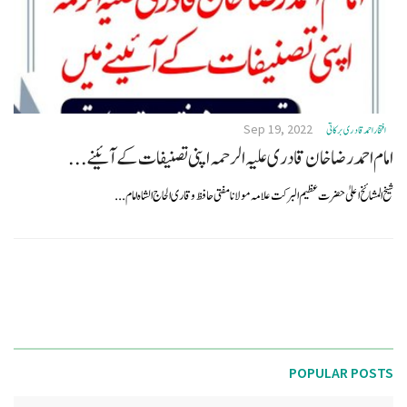
Sep 19, 2022
افتخاراحمدقادری برکاتی
امام احمد رضا خان قادری علیہ الرحمہ اپنی تصنیفات کے آئینے...
شیخ المشائخ اعلیٰ حضرت عظیم البرکت علامہ مولانا مفتی حافظ وقاری الحاج الشاہ امام...
POPULAR POSTS