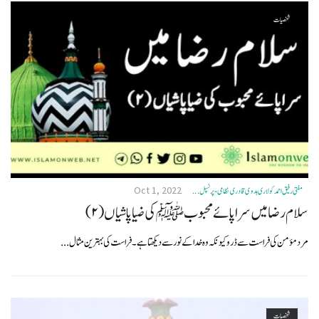
شخصیات
Oct 1, 2022
مفتی رفیق احمد کولاری ہدوی قادری نظامی- پرنسپل ...
سلام رضا میں سراپائے محبوبﷺ کی ضیاپاشیاں (۲)
مرد مؤمن کی فراست سے ڈرو کیونکہ وہ خدا کے نور سے دیکھتا ہے۔فراست کی بہترین مثال...
شخصیات