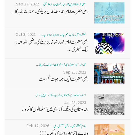
Sep 23, 2022
مفتی محمد علاؤ الدین قادری رضوی ، میرا روڈ ممبئی
اعلیٰ حضرت امام احمد رضا خاں بر یلو ی رحمتہ اللہ علیہ کا...
Oct 3, 2021
غضنفر دانش، طالب علم، جامعہ دارالہدی اسلامیہ ...
اعلی حضرت امام احمد رضا خان بریلوی رضی اللہ عنہ:
ایک عبقری...
محمد احمد حسن سعدی امجدی - البرکات اسلامک ریسرچ ...
Sep 28, 2022
اعلیٰ حضرت ایک ہمہ جہت شخصیت
آصف شاہ ھدوی، بھیونڈی ریسرچ اسکالر، ممبئی یونیورسٹی
Jan 25, 2023
ہندوستان کی جنگ آزادی میں مسلمانوں کا کردار
Feb 12, 2026
غلام مصطفےٰ نعیمی، روشن مستقبل دہلی
وندے ماترم اور اسلامی نظریہ!!!