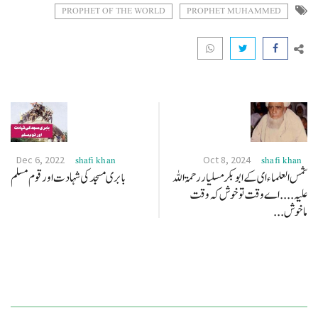
PROPHET OF THE WORLD
PROPHET MUHAMMED
Dec 6, 2022
Oct 8, 2024
shafi khan
shafi khan
شمس العلماء ای کے ابو بکر مسلیار رحمۃ اللہ
بابری مسجد کی شہادت اور قوم مسلم
علیہ .... اے وقت تو خوش کہ وقت
ماخوش...