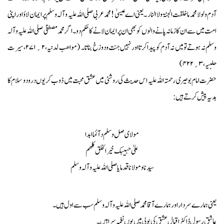
آدم ولولا محمد ما خلقت الجنۃ ولاالنا ر ۔ یعنی اے عیسیٰ ! محمد عربی صلی اللہ علیہ وآلہ وسلم پر ایما ن لاؤ اور اپنی
امت میں سے ان کا زمانہ پا نے والو ں کو بھی ان پر ایمان لا نے کا حکم دو ۔اگر محمد مصطفیٰ صلی اللہ علیہ وآلہ
وسلم نہ ہو تے تو میں نہ آدم کو پیدا کرتا اور نہیں جنت و دوزخ بناتا ۔ (مواھب لدنیہ، ۲ ؍۲۷۱، سیر ت
حلبیہ ، ۳؍۴۲۲)
حضرت امام بوصیری ر حمتہ اللہ علیہ اس حدیث کی روشنی میں عشق محبت میں ڈوب کر یوں درودو سلام کا
ہد یہ پیش کرتے ہیں :
مو لای صل وسلم دآئما ابدا
علیٰ حبیبک خیر الخلق کلھم
سید نا ومولا نا قد ما یا صلی اللہ علیہ وآلہ وسلم
یعنی ہما رے سر دار اور ہما رے آقا محمد صلی اللہ علیہ وآلہ وسلم سب سے اول ہیں ۔
عاشق رسول ڈاکٹر اقبال عشق کی بولی میں یوں نغمہ سرا ہیں ۔