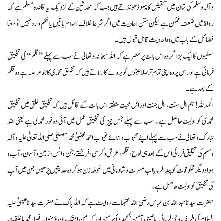
وآلہ وسلم کی شان میں تنقیص کا پہلو ڈھو نڈ تے ہیں جب کہ محدثین کے نز دیک یہ قاعدہ مسلم ہے کہ
رواۃ میں ضعف ممکن ہے لیکن متن احادیث میں اگر شرعا خلاف اسلا م باتیں یا حکم وارد نہیں تو معنا
فضائل کے باب میں وہ احادیث قابل قبول ہیں ۔
سلفیوں کاایک بڑا گر وہ اس بات پر مصر ہے کہ اللہ سبحا نہ و تعالیٰ نے سب سے پہلے ’’قلم ‘‘ کی تخلیق
فرمائی ہے اور اس پر وہ اپنی تمام تر صلاحیتوں کو بروئے کار لاتے ہیں کہ تخلیق محمدی کا جو مرحلہ ہے وہ قلم
کے بعد ہے ۔
الحمد للہ ! ہم اہل سنت ، اہل جنت اور اہل محبت متفقہ اس با ت کے قائل ہیں کہ تخلیق خلق میں تخلیق
محمدی کو اولیت حاصل ہے ۔ سب سے پہلے جس چیز کی تخلیق عمل میں آئی وہ نور محمدی ہے یعنی اللہ
تبارک و تعالیٰ نے سب سے پہلے اپنے محبوب دانائے غیوب احمد مجتبیٰ محمد مصطفیٰ
صلی اللہ تعالیٰ علیہ وآلہ
وسلم کی تخلیق فرمائی اس کے بعد ہی لوح ، قلم ، عر ش و کرسی ،فرشتے ، جن و انس ، زمین و آسمان ، آب و
ہوا و دیگر مخلوقات کو پیدا فرمایا اب مسرت و شادمانی میں غوطہ زن ہو کر وہ حدیثیں پڑ ھیں جن میں آپ
کی تخلیق کو اولیت حاصل ہے ۔
حضرت سیدنا عبد اللہ بن عباس رضی اللہ عنہما سے روایت ہے کہ اللہ پاک نے حضرت سیدنا عیسیٰ علیہ
السلام کی طرف وحی فر ما ئی :یا عیسیٰ آمن بمحمد وأمر من ادرکہ من امتک ان یؤمنو ا بہ فلولا محمد ما خلقت