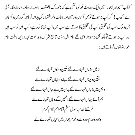
کتاب ’’جواہر البحار ‘‘میں ایک حد یث قد سی نقل ہے کہ :لو لا ک ما خلقت سما ء ولا ارضا ولا جنا ولا ملکا ۔یعنی
اے محبوب ! اگر آپ نہ ہو تے تو میں آسمان و زمین اور جنات و فر شتو ں کو پیدا نہ فر ما تا ۔گو زمین و آسمان
جن و ملک سب کی تخلیق آپ کی تخلیق کا صد قہ ہے سب میں آپ ہی کا نو ر ہے ،آپ ہیں تو سب ہیں
اور آپ نہ ہو تے تو کچھ بھی نہ ہو تا ۔اسی لئے امام اہل سنت قاطع شر ک و بد عت مجد د دین و ملت امام
احمدر ضا خاں فر ما تے ہیں :
زمیں و زماں تمہارے لئے مکین و مکا ں تمہارے لئے
چنین و چنا ں تمہا رے لئے بنے دو جہا ں تمہا رے لئے
دہن میں زباں تمہا رے لئے بدن میں ہے جاں تمہارے لئے
ہم آئے یہاں تمہارے لئے اٹھیں گے وہا ں تمہارے لئے
فرشتے خدم رسول حشم تمام امم غلام کرم
وجو دو عدم حدوث و قدم جہا ں میں عیاں تمہارے لئے