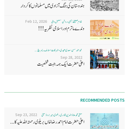
ہندوستان کی جنگ آزادی میں مسلمانوں کا کردار
Feb 12, 2026
غلام مصطفےٰ نعیمی، روشن مستقبل دہلی
وندے ماترم اور اسلامی نظریہ!!!
محمد احمد حسن سعدی امجدی - البرکات اسلامک ریسرچ ...
Sep 28, 2022
اعلیٰ حضرت ایک ہمہ جہت شخصیت
RECOMMENDED POSTS
Sep 23, 2022
مفتی محمد علاؤ الدین قادری رضوی ، میرا روڈ ممبئی
اعلیٰ حضرت امام احمد رضا خاں بر یلو ی رحمتہ اللہ علیہ کا...