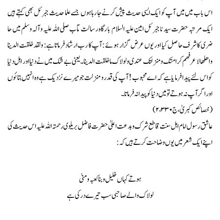
اس با ب میں میں آپ کو ایک ایسی حد یث پیش کر نے جا رہا ہوں جسے علما حد یث جبر ئل بھی کہتے ہیں
ایک مر تبہ حضرت سید نا جبر ئل امین علیہ السلام با رگاہ رسالت مآب صلی اللہ علیہ وآلہ وسلم میں حا
ضری کا شر ف حا صل کیا اور یو ں عر ض گزار ہو ئے :آپ کا رب ارشاد فر ما تا ہے : ولقد خلقت الدینا
واھلھا لا عر فھم کرامتک ومنزلتک عندی ولولاک ماخلقت الدینا ۔یعنی بے شک میں نے دنیااور اہل دنیا
کو اس لئے پیدا فر ما یا ہے کہ اے محبوب ! آپ کی قدرو منزلت جو میرے نز دیک ہے وہ انہیں بتا ئو ں
اور اگر آ پ نہ ہو تے تو میں دنیا کو پیدا نہ فر ما تا ۔
(خصائص کبریٰ ،ج۲،۳۳۰)
عاشق رسول امام اہل سنت قاطع شر ک و بد عت اعلیٰ حضرت فا ضل بر یلوی ر حمتہ اللہ علیہ اس حدیث کی
اپنے ایک شعر میں یو ں وضا حت کر تے ہیں کہ :
ہو تے کہاں خلیل و بنا کعبہ و منیٰ
لو لاک والے صاحبی سب تیرے در کی ہے