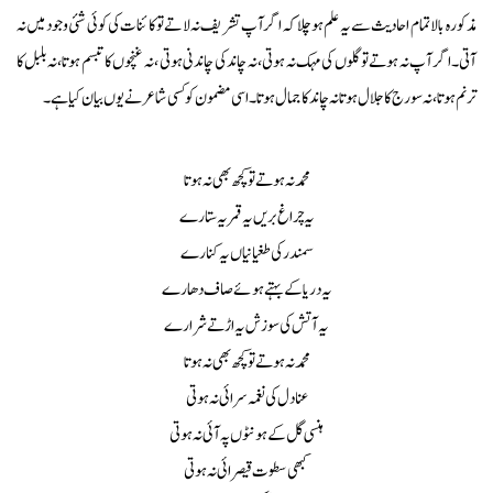
مذکورہ بالا تما م احا دیث سے یہ علم ہو چلا کہ اگر آپ تشر یف نہ لا تے تو کا ئنا ت کی کوئی شئی وجو د میں نہ
آتی ۔اگر آ پ نہ ہو تے تو گلو ں کی مہک نہ ہوتی ، نہ چا ند کی چا ندنی ہوتی ، نہ غنچوں کا تبسم ہوتا ، نہ بلبل کا
ترنم ہو تا ،نہ سور ج کا جلال ہو تا نہ چا ند کا جمال ہوتا ۔اسی مضمون کو کسی شاعر نے یوں بیان کیا ہے ۔
محمد نہ ہو تے تو کچھ بھی نہ ہوتا
یہ چراغ بریں یہ قمر یہ ستارے
سمندر کی طغیانیاں یہ کنارے
یہ دریا کے بہتے ہوئے صاف دھارے
یہ آتش کی سوزش یہ اڑتے شرارے
محمد نہ ہو تے تو کچھ بھی نہ ہوتا
عنادل کی نغمہ سرائی نہ ہوتی
ہنسی گل کے ہو نٹوں پہ آئی نہ ہوتی
کبھی سطوت قیصرائی نہ ہوتی