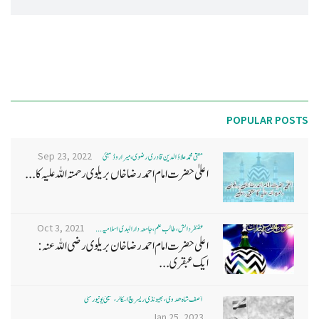
POPULAR POSTS
Sep 23, 2022
مفتی محمد علاؤ الدین قادری رضوی ، میرا روڈ ممبئی
اعلیٰ حضرت امام احمد رضا خاں بر یلو ی رحمتہ اللہ علیہ کا...
Oct 3, 2021
غضنفر دانش، طالب علم، جامعہ دارالہدی اسلامیہ ...
اعلی حضرت امام احمد رضا خان بریلوی رضی اللہ عنہ:
ایک عبقری...
آصف شاہ ھدوی، بھیونڈی ریسرچ اسکالر، ممبئی یونیورسٹی
Jan 25, 2023