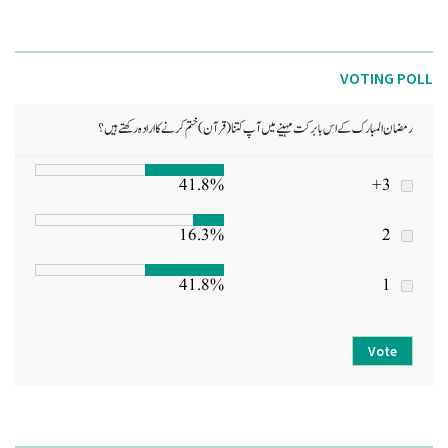
VOTING POLL
رمضان المبارک کے اس بابرکت مہینے میں آپ کتنا (قرآن) ختم کرنے کا ارادہ رکھتے ہیں؟
41.8%
3+
16.3%
2
41.8%
1
Vote