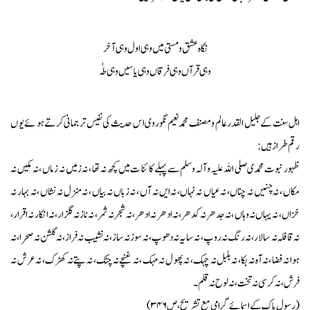
نگاہ عشق و مستی میں وہی اول وہی آخر
وہی قرآں وہی فر قاں وہی یاسیں و ہی طہٰ
اہل سنت کے جلیل القدر عالم و مصنف محمد نعیم نگوروی اس حد یث کی نفیس ترجمانی کر تے ہو ئے یو ں
رقم طراز ہیں :
ظہور نبوت محمدی صلی اللہ علیہ وآلہ وسلم سے پہلے کا ئنا ت میں کچھ نہ تھا ، نہ زمیں نہ ز ماں ، نہ مکیں نہ
مکاں ، نہ چنیں نہ چناں، نہ عیاں نہ نہاں، نہ ایں نہ آں ، نہ زباں نہ بیاں ، نہ منزل نہ نشاں ، نہ بہار نہ
خزاں ، نہ یہاں نہ وہاں ، نہ جدھر نہ کدھر ، نہ ادھر نہ ادھر ، نہ شجر نہ ثمر ، نہ ناز نہ گلزار ، نہ انکار نہ اقرار،
نہ قافلہ نہ سالار ،نہ رنگ نہ روپ ، نہ سایہ نہ دھوپ ، نہ سوز نہ ساز ، نہ نشیب نہ فراز ، نہ گلشن نہ صحرا ، نہ
ہوا نہ فضا ،نہ آہ نہ بکا ، نہ بلبل نہ چہک ، نہ پھو ل نہ مہک ، نہ غنچے نہ چٹک ، نہ پتے نہ کھڑک ، نہ عرش نہ
فرش ، نہ کرسی نہ تخت ، نہ لو ح نہ قلم ۔
(رسول پا ک کے اسما ئے گرامی مع تشریح ، ص ۳۴۶)