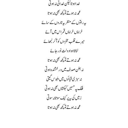
خدا ہو تا لیکن خدائی نہ ہوتی
محمد نہ ہوتے تو کچھ بھی نہ ہوتا
یہ راتوں کے منظر یہ تاروں کے سائے
خراماں خراماں قمر اس میں آئے
میرے قلب مخزوں کو آکر لبھا ئے
لٹا تا ہو ا دولت نور جائے
محمد نہ ہو تے تو کچھ بھی نہ ہوتا
نہ بطن صدف میں در خشندہ ہوتی
نہ سبزی قبا ئو ں میں ملبو س گیتی
فلک پہ حسیں کہکشاں بھی نہ ہو تی
زمیں کی یہ پر کیف سو تا نہ سوتی
محمد نہ ہو تے تو کچھ بھی نہ ہو تا