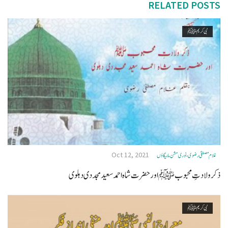
RELATED POSTS
نبی کریم ﷺ
Oct 12, 2021
غلام مصطفیٰ رضوی، نوری مشن مالیگاؤں
ذکر ولادتِ محبوب ﷺ اور حضرت شاہ احمد سعید مجددی دہلوی
نبی کریم ﷺ