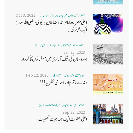
Oct 3, 2021
غضنفر دانش، طالب علم، جامعہ دارالہدی اسلامیہ ...
اعلی حضرت امام احمد رضا خان بریلوی رضی اللہ عنہ:
ایک عبقری...
آصف شاہ ھدوی، بھیونڈی ریسرچ اسکالر، ممبئی یونیورسٹی
Jan 25, 2023
ہندوستان کی جنگ آزادی میں مسلمانوں کا کردار
Feb 12, 2026
غلام مصطفےٰ نعیمی، روشن مستقبل دہلی
وندے ماترم اور اسلامی نظریہ!!!
محمد احمد حسن سعدی امجدی - البرکات اسلامک ریسرچ ...
Sep 28, 2022
اعلیٰ حضرت ایک ہمہ جہت شخصیت