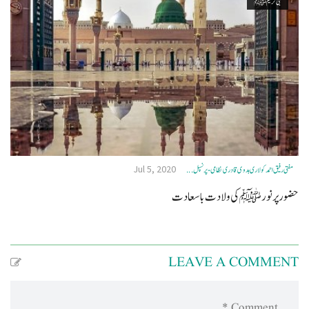
نبی کریم ﷺ
Jul 5, 2020
مفتی رفیق احمد کولاری ہدوی قادری نظامی- پرنسپل ...
حضور پرنور ﷺ کی ولادت باسعادت
LEAVE A COMMENT
Comment *