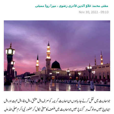
v
مفتی محمد علاؤ الدین قادری رضوی ، میرا روڈ ممبئی
Nov 30, 2022 - 09:10
i
g
a
t
i
o
n
جو احادیث میں نقل کرنے جارہا ہوں ان احادیث کر یمہ کو صرف اہل عشق ، اہل وفا ، اہل محبت اور اہل
ایمان پڑھیں وہ لوگ ہر گز نہ پڑ ھیں جو احادیث میں ضعف کا معنیٰ نکال کر حضور نبی اکرم صلی اللہ علیہ