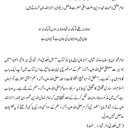
امام عشق و محبت مجد د دین و ملت اعلیٰ حضرت فا ضل بر یلوی ر حمتہ اللہ علیہ فر ما تے ہیں :
وہ جو نہ تھے تو کچھ نہ تھا وہ جو نہ ہو ں تو کچھ نہ ہو
جان ہیں وہ جہان کی جان ہے تو جہان ہے
امام محمد بن یو سف صالحی شامی رحمتہ علیہ اپنی مایۂ ناز کتاب ’’سبل الھدیٰ والرشاد فی سیر ۃ خیر العبا د ‘‘میں
جو سیر ت مصطفیٰ صلی اللہ علیہ وآلہ وسلم کے مو ضوع پر نہا یت جامع ہے اس کتاب میں آپ ایک باب
کا نام ہی یہ رکھا ہے ۔’’خلق آدم وجمیع المخلوقات لا جلہ صلی اللہ علیہ وآلہ وسلم‘‘یعنی حضرت آدم علیہ
السلام اور ساری مخلوق کا تخلیق کیا جا نا یہ سر کار دوعالم صلی اللہ علیہ وآلہ وسلم کے لئے ہے ۔یہ وہ باب
ہے جس میں مذکورہ بالاروایت نقل کر نے کے بعد لکھتے ہیں کہ امام جمال ا لدین محمود بن جملہ رحمتہ اللہ
علیہ نے ارشاد فر ما یا : حضور نبی اکرم صلی اللہ علیہ وآلہ وسلم کے سوا کسی اور نبی یا کسی فر شتے کو یہ فضیلت
حا صل نہیں ہو ئی ۔
(سبل الھدیٰ والر شاد ،۱؍ ۷۴)