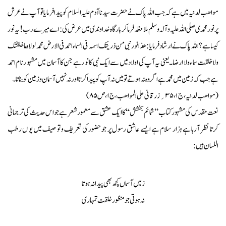
مواھب لدنیہ میں ہے کہ جب اللہ پا ک نے حضرت سید نا آدم علیہ السلام کو پید ا فر ما یا تو آپ نے عر ش
پر نو ر محمدی صلی اللہ علیہ وآلہ وسلم ملا حظہ فر ما کر با رگا ہ خداوندی میں عر ض کی :اے میرے رب ! یہ نو ر
کیسا ہے ؟اللہ پا ک نے ارشاد فر ما یا :ھذا نور نبی من ذریتک اسمہ فی السماء احمد فی الارض محمد لولاہ ما خلقتک
ولاخلقت سما ء ولا ارضا ۔یعنی یہ آپ کی اولاد میں سے ایک نبی کا نو ر ہے جن کا آسمان میں مشہو ر نا م احمد
ہے جب کہ زمین میں محمد ہے اگر وہ نہ ہوتے تو میں نہ آپ کو پیدا کر تا اور نہ نہیں آسمان و زمین کو بنا تا ۔
(مواھب لدنیہ ، ج۱، ۳۵؍ زرقانی علی المواھب ، ج ۱ ، ص ۸۵)
نعت مقدس کی مشہور کتاب ’’شما ئم بخشش ‘‘کا ایک عشق سے معمور شعر ہے جو اس حدیث کی ترجمانی
کرتا نظر آرہا ہے ہزار سلام ہے ایسے عاشق رسول پر جو حضور کی تعریف و تو صیف میں یو ں رطب
اللسان ہیں :
زمیں آسماں کچھ بھی پیدا نہ ہو تا
نہ ہو تی جو منظور خلقت تمہا ری