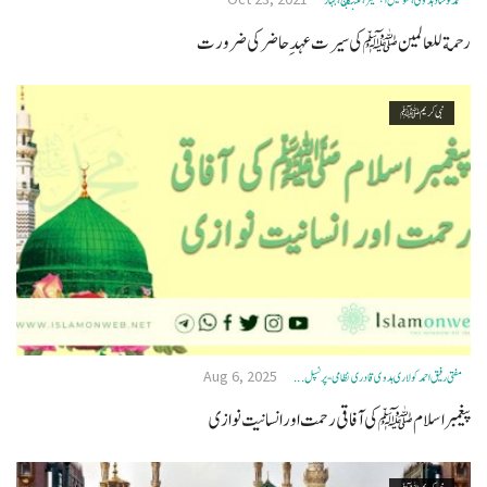
محمد نوشاد ہدوی، سوشیل انجنیئر، کشنگنج، بہار
رحمة للعالمین ﷺ کی سیرت عہدِ حاضر کی ضرورت
نبی کریم ﷺ
Aug 6, 2025
مفتی رفیق احمد کولاری ہدوی قادری نظامی- پرنسپل ...
پیغمبر اسلام ﷺ کی آفاقی رحمت اور انسانیت نوازی