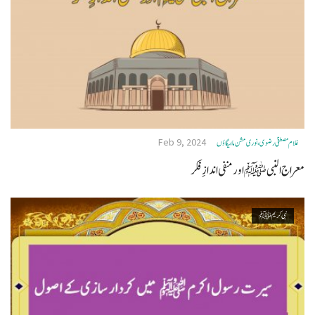
Feb 9, 2024
غلام مصطفیٰ رضوی، نوری مشن مالیگاؤں
معراج النبی ﷺ اور منفی اندازِ فکر
نبی کریم ﷺ