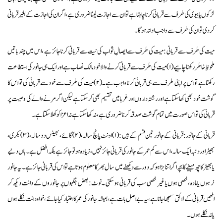
لڑکوں یا بیوی کی طرف سے قربانی کرنا چاہتا ہے تو ان سے اجازت لینا ضروری ہے ، اگر ان کی اجازت کے بغیر قربانی
کر دی تو ان کی طرف سے واجب ادا نہ ہوگا۔
میت کی طرف سے قربانی :میت کی طرف سے ایصالِ ثواب کی نیت سے قربانی کرنا جائز ہے ،اس میں چند باتیں
ملحوظِ خاطر رکھنا چاہیے(۱) میت کی طرف سے قربانی کرنے والا خودمالک نصاب ہے اور ایک ہی جانور کی استطاعت
رکھتاہے تواس پر اپنی طرف سے ہی قربانی کرنا واجب ہے۔(۲)میت کی طرف سے خود سے قربانی کی تو اس کا
گوشت خود بھی کھا سکتا ہے اور رشتہ داروں اور غربا میں تقسیم بھی کر سکتا ہےلیکن اگر مرنے والے کی وصیت پر
قربانی کی تو اس صورت میں تمام گوشت صدقہ کر ناضروری ہے ،نہ کھا سکتا ہے نہ اعزا کو کھلا سکتا ہے۔
قربانی کےجانور:قربانی کے جانور تین قسم کے ہیں :(۱)اونٹ پانچ سالہ ،(۲)گائے، بھینس دو سالہ ،(۳)بکری،
بھیڑ اور دنبہ ایک سالہ ، اس سے کم عمر کے جانور کی قربانی جائز نہیں،زیادہ ہو تو جائز ہے بلکہ افضل ہے ۔ہاں دنبے
یا بھیڑکا چھ مہینے کا بچہ اگر اتنا بڑا ہو کہ دور سے دیکھنے میں سال بھر کا معلوم ہو تا ہے تو اس کی قربانی جائز ہے۔ یہ جانور
نر ہوں یا مادہ ،خصی ہوں یا غیر خصی سب کی قربانی ہو سکتی ۔نوٹ:بعض جگہوں پر جانوروں کے دانت دیکھ کر
انھیں قربانی کے لائق سمجھا جاتا ہے،یہ بے اصل بات ہے ،ہمیشہ جانور کی عمر کا اعتبار کیا جائے ،خواہ دانت نکلے ہوں
یا نہ نکلے ہوں۔