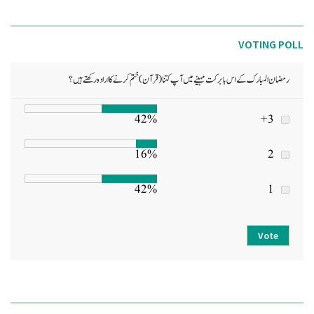
VOTING POLL
رمضان المبارک کے اس بابرکت مہینے میں آپ کتنا (قرآن) ختم کرنے کا ارادہ رکھتے ہیں؟
42%
3+
16%
2
42%
1
Vote