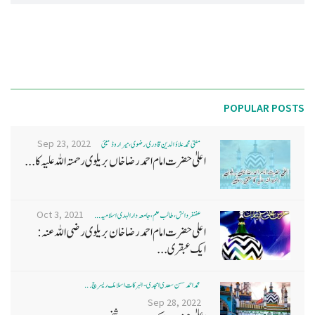
POPULAR POSTS
Sep 23, 2022
مفتی محمد علاؤ الدین قادری رضوی ، میرا روڈ ممبئی
اعلیٰ حضرت امام احمد رضا خاں بر یلو ی رحمتہ اللہ علیہ کا...
Oct 3, 2021
غضنفر دانش، طالب علم، جامعہ دارالہدی اسلامیہ ...
اعلی حضرت امام احمد رضا خان بریلوی رضی اللہ عنہ:
ایک عبقری...
محمد احمد حسن سعدی امجدی - البرکات اسلامک ریسرچ ...
Sep 28, 2022