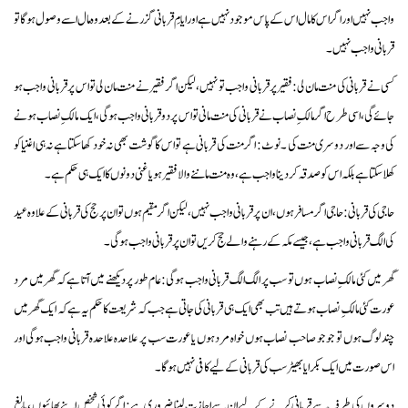
واجب نہیں اور اگر اس کا مال اس کے پاس موجود نہیں ہے اور ایامِ قربانی گزرنے کے بعدوہ مال اسے وصول ہوگا تو
قربانی واجب نہیں۔
کسی نے قربانی کی منت مان لی:فقیر پر قربانی واجب تو نہیں ،لیکن اگر فقیر نے منت مان لی تو اس پر قربانی واجب ہو
جائے گی،اسی طر ح اگر مالکِ نصاب نے قربانی کی منت مانی تو اس پر دو قربانی واجب ہوگی ،ایک مالکِ نصاب ہونے
کی وجہ سے اور دوسری منت کی ۔ نوٹ: اگر منت کی قربانی ہے تو اس کا گوشت بھی نہ خود کھا سکتا ہے نہ ہی اغنیا کو
کھلا سکتا ہے بلکہ اس کو صدقہ کردینا واجب ہے ،وہ منت ماننے والا فقیر ہو یا غنی دونوں کا ایک ہی حکم ہے۔
حاجی کی قربانی:حاجی اگر مسافر ہوں،ان پر قربانی واجب نہیں ،لیکن اگر مقیم ہوں تو ان پر حج کی قربانی کے علاوہ عید
کی الگ قربانی واجب ہے،جیسے مکہ کے رہنے والے حج کریں تو ان پر قربانی واجب ہوگی۔
گھر میں کئی مالکِ نصاب ہوں تو سب پر الگ الگ قربانی واجب ہوگی:عام طور پر دیکھنے میں آتا ہے کہ گھر میں مرد
عورت کئی مالکِ نصاب ہوتے ہیں تب بھی ایک ہی قربانی کی جاتی ہے جب کہ شریعت کا حکم یہ ہے کہ ایک گھر میں
چند لوگ ہوں تو جو جو صاحب نصاب ہوں خواہ مرد ہوں یا عورت سب پر علاحدہ علاحدہ قربانی واجب ہوگی اور
اس صورت میں ایک بکرا یا بھیڑ سب کی قربانی کے لیے کافی نہیں ہوگا ۔
دوسروں کی طرف سے قربانی کرنے کے لیے ان سے اجازت لینا ضروری ہے: اگر کوئی شخص اپنے بھائیوں ، بالغ