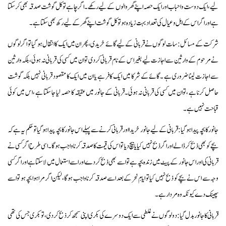
لیے ،ایک دوست و احباب اور ایک حصہ اپنے گھر والوں کے لیے رکھے۔اگر چاہے تو کل گوشت صدقہ بھی کر سکتا
ہے اور اگر اس کے اہل و عیال کی تعداد بہت زیادہ ہو تو کل گوشت اپنے گھر کے لیے رکھ بھی سکتا ہے۔
شرکت کے مسائل:سا ت لوگوں نے قربانی کے لیے گائے خریدی ،پھر ان میں ایک کا انتقال ہو گیا تو اگر لوگوں
نے مرحوم کے وارثین سے اجازت لیے بغیر اس کے نام قربانی کر دی تو ان میں کسی کی قربانی نہ ہوئی،بلکہ وارثین
سے اجازت لینا ضروری ہے ۔گائے کے شرکا میں ایک کافر ہے یا ان میں ایک کا مقصود قربانی نہیں بلکہ گوشت
حاصل کرنا ہے ،توان میں کسی کی قربانی نہ ہوئی۔قربانی کے جانور میں عقیقہ کا حصہ لیا جا سکتا ہے ،اس میں کوئی
قباحت نہیں ہے۔
جانور کا بچہ پیدا ہوگیا:قربانی کے لیے جانور خریدا اور قربانی کرنے سے پہلے اس جانور کا بچہ پیدا ہو گیا تو حکم یہ ہے کہ
بچے کو بھی ذبح کر ڈالے اور اگر ذبح نہیں کیا یا بیچ دیا تو اس کی قیمت کا صدقہ کرنا واجب ہوگا۔اسی طرح اگر کسی نے
قربانی کی اور اس جانور کے پیٹ میں زندہ بچہ ہے تو اسے بھی ذبح کر دے اور اسے استعمال میں لا سکتاہے اور اگر کسی
وجہ سے اس نے بچے کو ذبح نہیں کیا تو ایامِ نحر کے بعد اسے صدقہ کرنا واجب ہوگا،لیکن اگر مرا ہوا بچہ ہو تو اسے
پھینک دے کیونکہ وہ مردار ہے ۔
قربانی کا جانور بدل گیا:دو لوگوں نے غلطی سے ایک دوسرے کی بکر ی اپنی سمجھ کر ذبح کر دی ،توبکری جس کی تھی