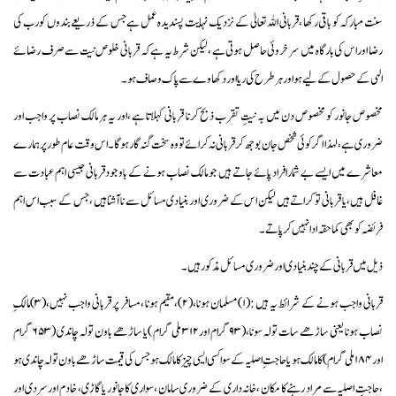
سنت مبارکہ کو باقی رکھا ،قربانی اللہ تعالیٰ کے نزدیک نہایت پسندیدہ عمل ہے جس کے ذریعے بندوں کو رب کی
رضا اور اس کی بارگاہ میں سرخروئی حاصل ہوتی ہے ،لیکن شرط یہ ہے کہ قربانی خلوص نیت سے صرف رضائے
الہی کے حصول کے لیے ہو اور ہر طرح کی ریا اور دکھاوے سے پاک وصاف ہو۔
مخصوص جانور کو مخصوص دن میں بہ نیتِ تقرب ذبح کرنا قربانی کہلاتا ہے ،اور یہ ہر مالک نصاب پر واجب اور
ضروری ہے ،لہذا اگر کوئی شخص جان بوجھ کر قربانی نہ کرائے تو وہ سخت گنہ گارہوگا۔ اس وقت عام طورپر ہمارے
معاشرے میں ایسے بے شمار افراد پائے جاتے ہیں جو مالک نصاب ہونے کے باوجود قربانی جیسی اہم عبادت سے
غافل ہیں ،یا قربانی تو کراتے ہیں لیکن اس کے ضروری اور بنیادی مسائل سے ناآشنا ہیں ،جس کے سبب اس اہم
فریضہ کو بھی کما حقہ ادا نہیں کر پاتے۔
ذیل میں قربانی کے چند بنیادی اورضروری مسائل مذکور ہیں۔
قربانی واجب ہونے کے شرائط یہ ہیں :(۱)مسلمان ہونا،(۲)،مقیم ہونا ،مسافر پر قربانی واجب نہیں،(۳)مالکِ
نصاب ہونا یعنی ساڑھے سات تولہ سونا،(۹۳ گرام اور۳۱۲ ملی گرام )یا ساڑھے باون تولہ چاندی (۶۵۳ گرام
اور ۱۸۴ ملی گرام) کا مالک ہو یا حاجت ِ اصلیہ کے سوا کسی ایسی چیز کا مالک ہو جس کی قیمت ساڑھے باون تولہ چاندی ہو
،حاجتِ اصلیہ سے مراد رہنے کا مکان ،خانہ داری کے ضروری سامان ،سواری کا جانور یا گاڑی ، خادم اور سردی اور