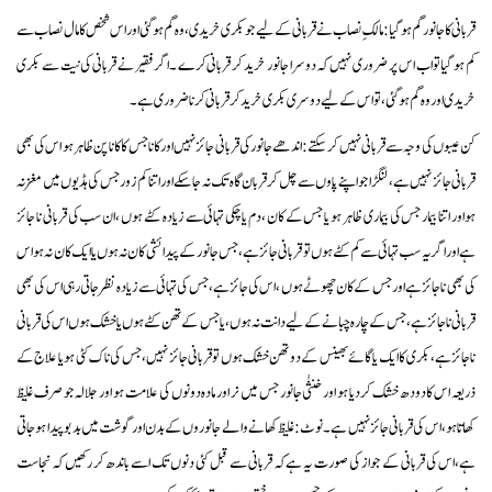
قربانی کا جانور گم ہو گیا:مالکِ نصاب نے قربانی کے لیے جو بکری خریدی ،وہ گم ہو گئی اور اس شخص کا مال نصاب سے
کم ہو گیاتو اب اس پر ضروری نہیں کہ دوسرا جانور خرید کر قربانی کرے ۔اگر فقیر نے قربانی کی نیت سے بکری
خریدی ا ور وہ گم ہو گئی،تو اس کے لیے دوسری بکری خرید کر قربانی کرنا ضروری ہے ۔
کن عیبوں کی وجہ سے قربانی نہیں کر سکتے:اندھے جانور کی قربانی جائز نہیں اور کانا جس کا کاناپن ظاہر ہو اس کی بھی
قربانی جائز نہیں ہے ، لنگڑا جو اپنے پاوں سے چل کر قربان گاہ تک نہ جا سکےاور اتنا کم زور جس کی ہڈیوں میں مغز نہ
ہواور اتنا بیمار جس کی بیماری ظاہر ہو یا جس کے کان ،دم یا چکی تہائی سے زیادہ کٹے ہوں ،ان سب کی قربانی نا جائز
ہےاور اگر یہ سب تہائی سے کم کٹے ہوں تو قربانی جائز ہے،جس جانور کے پیدائشی کان نہ ہوں یا ایک کان نہ ہو اس
کی بھی ناجائز ہے اور جس کے کان چھوٹے ہوں ،اس کی جائز ہے،جس کی تہائی سے زیادہ نظر جاتی رہی اس کی بھی
قربانی ناجائزہے،جس کے چارہ چبانے کے لیے دانت نہ ہوں،یا جس کے تھن کٹے ہوں یا خشک ہوں اس کی قربانی
ناجائز ہے،بکری کا ایک یا گائے بھینس کے دو تھن خشک ہوں تو قربانی جائز نہیں ،جس کی ناک کٹی ہو یا علاج کے
ذریعہ اس کا دودھ خشک کردیا ہو اور خنثٰی جانور جس میں نر اور مادہ دونوں کی علامت ہو اور جلالہ جو صرف غلیظ
کھاتاہو ،اس کی قربانی جائز نہیں ہے۔نوٹ: غلیظ کھانے والے جانوروں کے بدن اور گوشت میں بدبو پیدا ہو جاتی
ہے،اس کی قربانی کے جواز کی صورت یہ ہےکہ قربانی سے قبل کئی دنوں تک اسے باندھ کر رکھیں کہ نجاست