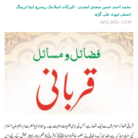
v
محمد احمد حسن سعدی امجدی - البرکات اسلامک ریسرچ اینڈ ٹریننگ
انسٹی ٹیوٹ علی گڑھ
i
Jul 8, 2022 - 13:39
g
a
t
i
o
n
قربانی شعائر اسلام میں سے ایک شعار ہے،جس کی بڑی فضیلت و اہمیت ہے۔یہ ابوالانبیا حضرت ابراہیم علیہ السلام
کی سنتِ مبارکہ ہے،اللہ تبارک و تعالیٰ نے حضور خاتم الانبیا ﷺ کو قربانی کا حکم دیا اور ہمیشہ ہمیش کے لیے اس