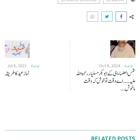
QURBANI MASAAIL
QURBANI
Jul 8, 2022
Oct 8, 2024
ابو سدرة
ابو سدرة
شمس العلماء ای کے ابو بکر مسلیار رحمۃ اللہ
نماز عید کا طریقہ
علیہ .... اے وقت تو خوش کہ وقت
ماخوش...
RELATED POSTS