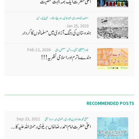
اعلیٰ حضرت ایک ہمہ جہت شخصیت
آصف شاہ ھدوی، بھیونڈی ریسرچ اسکالر، ممبئی یونیورسٹی
Jan 25, 2023
ہندوستان کی جنگ آزادی میں مسلمانوں کا کردار
Feb 12, 2026
غلام مصطفےٰ نعیمی، روشن مستقبل دہلی
وندے ماترم اور اسلامی نظریہ!!!
RECOMMENDED POSTS
Sep 23, 2022
مفتی محمد علاؤ الدین قادری رضوی ، میرا روڈ ممبئی
اعلیٰ حضرت امام احمد رضا خاں بر یلو ی رحمتہ اللہ علیہ کا...