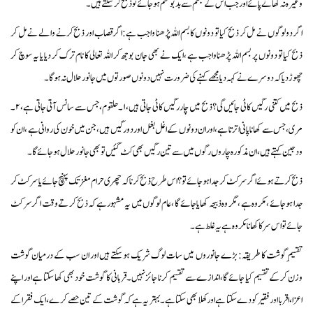
وغیرہ نہ کھانے پائے اور جب اس کے جسم سے بدبو ختم ہوجائے تو ذبح کر سکتے ہیں۔
اگر دو لوگوں نے مل کر ذبح کیا تو دونوں کا بسم اللہ پڑھنا واجب ہے: اگرقصاب اور ذبح کرنے والے نے مل کر
ذبح کیاتو دونوں پر بسم اللہ پڑھنا واجب ہے ،ایک نے بھی جان بوجھ کر اللہ تعالی کا نام ترک کر دیا یا یہ سوچ کر
چھوڑدیا کہ دوسرے نے کہہ دیا مجھے کہنے کی ضرورت نہیں دونوں صورتوں میں جانور حلال نہ ہوگا۔
ذبح میں کتنی رگیں کاٹی جائیں گی؟ذبح میں چار رگیں کاٹی جاتی ہیں،۱۔حلقوم، جس سے سانس آتی جاتی ہے،۲۔
مری،جس سے کھانا پانی اترتا ہے، اوران دونوں کے اغل بغل اور دو رگیں ہیں،جن میں خون کی روانی ہے ،ان کو
ودجین کہتے ہیں، ان مذکورہ چاروں رگوں میں سے تین رگیں بھی کٹ گئیں تو بھی جانور حلال ہو جائےگا۔
ذبح کرتے ہوئے اگر سر کٹ کر جدا ہو جائے تو ؟اس طرح ذبح کرنا کہ چھری حرام مغز تک پہنچ جائے یا سر کٹ کر
جدا ہو جائے ،مکروہ ہے ،مگر وہ ذبیحہ کھایا جائے گا ، عام لوگوں میں یہ مشہور ہے کہ ذبح کر تے وقت اگر سر کٹ
جائے تو اس سر کا کھانا مکروہ ہے یہ غلط ہے ۔
تقسیم ِگوشت کا طریقہ:بڑے جانوروں میں سات لوگ شریک ہوسکتے ہیں اور ان سب کے درمیان گوشت
وزن کرکے تقسیم کیا جائے گا،اندازے سے تقسیم کرنا جائز نہیں۔قربانی کا گوشت خود بھی کھا سکتا ہے اور اپنے
اعزا ،اقربا اور فقیر کو دےسکتا ہے اور کھلابھی سکتا ہے۔بہتر یہ ہے کہ گوشت کے تین حصے کرے ،ایک فقرا کے