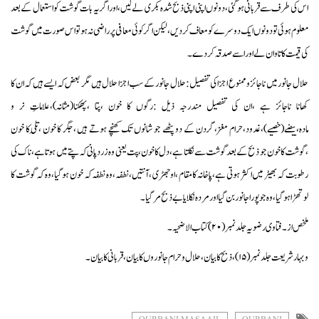
اس کی طرف سے قربانی ہو گئی ،دونوں اپنی اپنی ذبح شدہ بکری لےلیں،اور اگر یہ بات گوشت کو استعمال کے بعد
معلوم ہوئی تو دونوں ایک دوسرے کو معاف کردیں ،لیکن اگر کوئی معافی پر راضی نہ ہو تو اس صورت میں گوشت
کی قیمت کا تاوان لے اور اسے صدقہ کردے۔
حلال جانور میں ناجائز وممنوع اجزا کی تفصیل:حلال جانور کے سب اجزا حلال ہیں مگر بعض کہ ایسے ہیں کہ ان کا
کھانا ناجائز ہے ،ان کی تفصیل مندرجہ ذیل :رگوں کا خون ،پتا ،پھکنا(مثانہ)،علاماتِ نر و
مادہ،بیضے(خصیے)،غدود،حرام مغز،گردن کے دو پٹھے جو شانوں تک کھنچے ہوتے ہیں ،جگر کا خون ،تلِی کا خون
،گوشت کا خون جو ذبح کے بعد گوشت سے نکلتا ہے ،دل کا خون ،پت یعنی وہ زرد پانی کہ پتے میں ہوتا ہے ،ناک کی
رطوبت کہ بھیڑ میں اکثر ہوتی ہے ،پاخانہ کا مقام ،اوجھڑی ،آنتیں ،نطفہ،وہ نطفہ کہ خون ہو گیا،وہ کہ گوشت کا
لوتھڑا ہو گیا ،وہ جو پورا جانور بن گیااور مردہ نکلا یا بے ذبح مر گیا۔
ملخص از ۔فتاوی رضویہ جلد نمبر (۲۰)کتاب الاضحیہ ۔
وبہار شریعت جلد نمبر (۱۵)،ذبح کا بیان،حلال و حرام جانوروں کا بیان،قربانی کا بیان۔