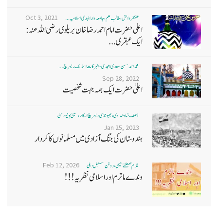
Oct 3, 2021
غضنفر دانش، طالب علم، جامعہ دارالہدی اسلامیہ ...
اعلی حضرت امام احمد رضا خان بریلوی رضی اللہ عنہ:
ایک عبقری...
محمد احمد حسن سعدی امجدی - البرکات اسلامک ریسرچ ...
Sep 28, 2022
اعلیٰ حضرت ایک ہمہ جہت شخصیت
آصف شاہ ھدوی، بھیونڈی ریسرچ اسکالر، ممبئی یونیورسٹی
Jan 25, 2023
ہندوستان کی جنگ آزادی میں مسلمانوں کا کردار
Feb 12, 2026
غلام مصطفےٰ نعیمی، روشن مستقبل دہلی
وندے ماترم اور اسلامی نظریہ!!!