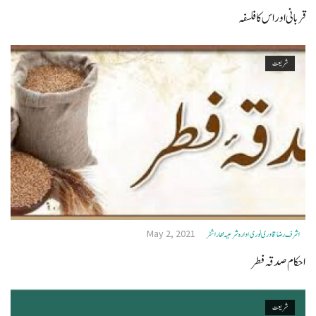
قربانی اور اس کا فلسفہ
شریعت
May 2, 2021
اشرف رضا قادری نوری ادارہ شرعیہ مھاراشٹر
احکام صدقہ فطر
شریعت