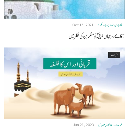
Oct 15, 2021
شاه جهان انصاري، جهاركهنڈ
آقائے دو جہاں ﷺ مفکرین کی نظر میں
شریعت
Jun 21, 2023
محمد عار ف رضا نعمانی مصباحی