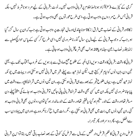
گرمی کے کپڑے،(۴)آزاد ہونا لہذاغلام پر قربانی واجب نہیں ۔ نوٹ :قربانی کے لیے مرد ہونا شرط نہیں ، بلکہ
قربانی جس طرح مردوں پر واجب ہوتی ہے ،اسی طرح عورتوں پر بھی واجب ہوتی ہے ۔
زکاۃاور قربانی کے نصاب میں فرق:زکاة سونا چاندی اور مالِ تجارت پر واجب ہوتی ہے جب کہ ان پر سال گزر گیا
ہو ,جب کہ وجوبِ قربانی کے لیے مال پر سال گذرنا ضروری نہیں، اسی طرح اگر کسی کے پاس حوائجِ اصلیہ سے
زائد بقدرِ نصاب زمین، جائداد یا اثاثہ ہو تب بھی شرعاً قربانی واجب ہوجاتی ہے ۔
قربانی کا وقت: قربانی کا وقت دسویں ذی الحجہ کے طلوع صبح صادق سےبارہویں کے غروب آفتاب تک ہے،یعنی
تین دن ، اِن دنوں کو ایامِ نحر کہتے ہیں، لیکن نماز ِعید سے پہلے شہر میں قربانی نہیں ہو سکتی اور دیہات میں چونکہ
نمازِ عید نہیں ہے، یہاں طلوع فجر کے بعد سے ہی قربانی ہو سکتی ہے۔ ان تین دنوں میں شرائط کا پورے وقت میں
پایا جانا ضروری نہیں بلکہ ان میں کسی بھی وقت شرائط قربانی پائی جائیں تو قربانی واجب ہو جائے گی مثلاً پہلے دن
مسافر تھا اور وقت کے اندر مقیم ہوگیا، یافقیر تھا اور وقت کے اندر مالدار ہوگیا تو ان دونوں پر بھی قربانی واجب ہو
گئی ۔ان تین دنوں میں رات میں بھی قربانی ہو سکتی ہے ،مگر رات میں ذبح کرنا مکروہ ہے،اور ان میں پہلا دن سب
سے افضل ہے ،پھر دوسرا اور پھر تیسرا۔
قرض دار پر قربانی کاحکم:قرض دار شخص کے مال سے قرض کی کٹوتی کے بعد نصاب باقی نہیں رہتا تو اس پر قربانی