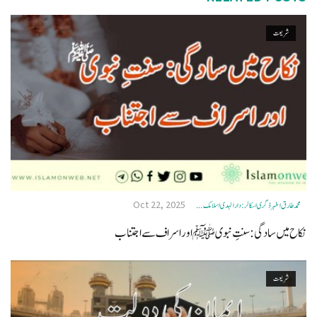
شریعت
Oct 22, 2025
محمد طارق اطہر ڈگری اسکالر: دار الہدی اسلامک ...
نکاح میں سادگی: سنتِ نبوی ﷺ اور اسراف سے اجتناب
شریعت