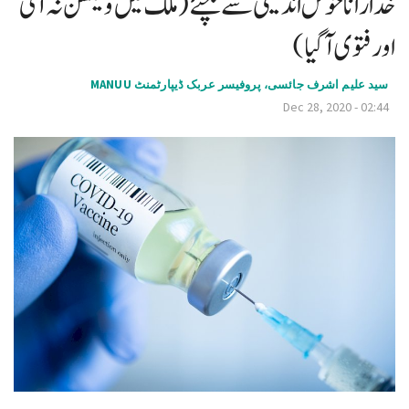
خدارا نا خوش اندیشی سے بچئے (ملک میں ویکسن نہ آئی
v
اور فتوی آگیا )
i
g
سيد عليم اشرف جائسى، پروفیسر عربک ڈیپارٹمنٹ MANUU
a
Dec 28, 2020 - 02:44
t
i
o
n