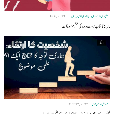
Jul 6, 2023
مفتی رفیق احمد کولاری ہدوی قادری نظامی- پرنسپل ...
ماں:کائناتِ ہست وبود کی عظیم سوغات
زندگی
Oct 22, 2022
محمد رضی الرحمن قاسمی