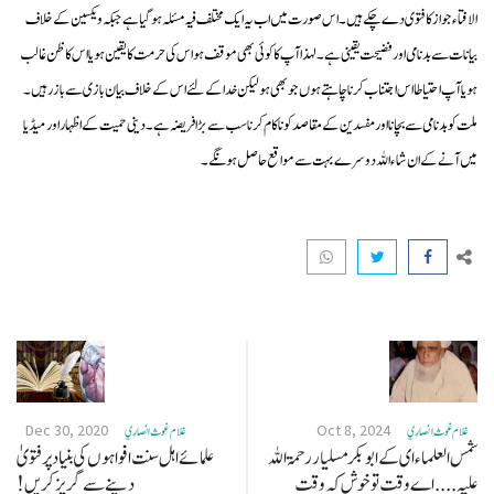
الافتاء جواز کا فتوی دے چکے ہیں۔ اس صورت میں اب یہ ایک مختلف فیہ مسئلہ ہوگیا ہے جبکہ ویکسین کے خلاف
بیانات سے بدنامی اور فضیحت یقینی ہے۔ لہذا آپ کا کوئی بھی موقف ہو اس کی حرمت کا یقین ہو یا اس کا ظن غالب
ہو یا آپ احتیاطا اس اجتناب کرنا چاہتے ہوں جو بھی ہو لیکن خدا کے لئے اس کے خلاف بیان بازی سے باز رہیں۔
ملت کو بدنامی سے بچانا اور مفسدین کے مقاصد کو ناکام کرنا سب سے بڑا فريضہ ہے۔ دینی حمیت کے اظہار اور میڈیا
میں آنے کے ان شاء اللہ دوسرے بہت سے مواقع حاصل ہونگے۔
Dec 30, 2020
Oct 8, 2024
غلام غوث انصاري
غلام غوث انصاري
شمس العلماء ای کے ابو بکر مسلیار رحمۃ اللہ
علمائے اہل سنت افواہوں کی بنیاد پر فتویٰ
علیہ .... اے وقت تو خوش کہ وقت
دینے سے گریز کریں!