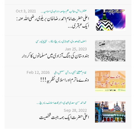
Oct 3, 2021
غضنفر دانش، طالب علم، جامعہ دارالہدی اسلامیہ ...
اعلی حضرت امام احمد رضا خان بریلوی رضی اللہ عنہ:
ایک عبقری...
آصف شاہ ھدوی، بھیونڈی ریسرچ اسکالر، ممبئی یونیورسٹی
Jan 25, 2023
ہندوستان کی جنگ آزادی میں مسلمانوں کا کردار
Feb 12, 2026
غلام مصطفےٰ نعیمی، روشن مستقبل دہلی
وندے ماترم اور اسلامی نظریہ!!!
محمد احمد حسن سعدی امجدی - البرکات اسلامک ریسرچ ...
Sep 28, 2022
اعلیٰ حضرت ایک ہمہ جہت شخصیت