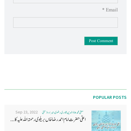
Email *
Post Comment
POPULAR POSTS
Sep 23, 2022
مفتی محمد علاؤ الدین قادری رضوی ، میرا روڈ ممبئی
اعلیٰ حضرت امام احمد رضا خاں بر یلو ی رحمتہ اللہ علیہ کا...