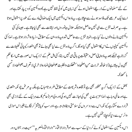
کے لئے مسلمانوں کے ذریعے استعمال ہونے کسی زبان میں کوئی لفظ نہیں ہے) وہ ویکسین کو دیر پا رکھتا ہے اور
اسے ایک عرصے تک فاسد ہونے سے بچاتا ہے۔ یہ مادہ اس ویکسین میں ایک اضافی مادے کے طور پر استعمال ہوتا
ہے۔ یہ صرف خنزیر سے ہی نہیں حاصل ہوتا بلکہ حلال جانوروں اور نباتات سے بھی لیاجاتا ہے۔ جیسا کی کئی
ویکسین بنانے والوں نے کیا ہے۔البتہ خنزیر سے حاصل شدہ یہ مادہ - ان کے مطابق -زیادہ اثر دار ہوتا ہے۔ لہذا کئی
ویکسین کمپنیوں نے اس کا استعمال بھی کیا ہوگا۔ اگر یہ مادہ خنزیر سے لیا بھی جائے تو بھی متعدد کیمیائی تحلیلات سے
گزرتا ہے جسکے بعد یہ مادہ اپنی اصل و حقیقت پر باقی ہی نہیں رہتا، کئی اہل علم کے نزدیک اس صورت میں اسکا حکم
بھی بدل جاتا ہے ( لانها قد خرجت من اصلها واستهلكت وانقلبت عينها الى الماده الاخري لا تعرف بعينها ولا تسمى
باسمها)۔
بعض کے نزدیک اگر یہ محظور بھی ہے تو قاعدہ شریعت کے مطابق ضرورتا مباح ہے بلکہ یہ مرض چونکہ متعدی
ہے اور عالمی وبا ہے، لہذا عزیمت پر عمل کی اجازت نہیں ہوگی اور ولی امر ( حاکم) اسے ہر ایک کے لئے لازمی بھی
قرار دے سکتا ہے کیونکہ اس سے دوسروں کی سلامتی وبقا وابستہ ہے، اور سب کو یا بیشتر کر لگائے بغیر اس موذی
وائرس سے دنیا کو بچانا ممکن نہیں ہے۔
اس ويكسين كے استعمال کو لے کر دنیا کے سب سے موقر دار الافتاء “ دار الافتاء المصریہ” سمیت درجنوں دور