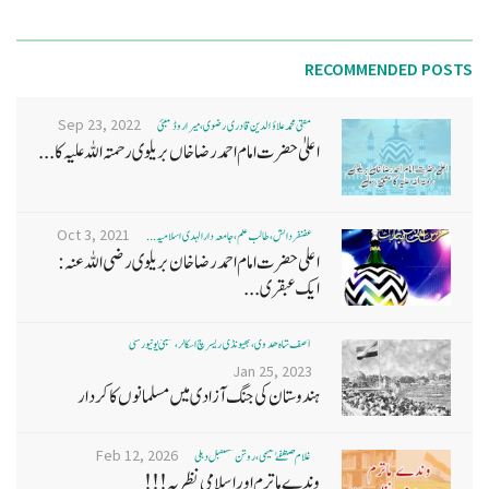
RECOMMENDED POSTS
Sep 23, 2022
مفتی محمد علاؤ الدین قادری رضوی ، میرا روڈ ممبئی
اعلیٰ حضرت امام احمد رضا خاں بر یلو ی رحمتہ اللہ علیہ کا...
Oct 3, 2021
غضنفر دانش، طالب علم، جامعہ دارالہدی اسلامیہ ...
اعلی حضرت امام احمد رضا خان بریلوی رضی اللہ عنہ:
ایک عبقری...
آصف شاہ ھدوی، بھیونڈی ریسرچ اسکالر، ممبئی یونیورسٹی
Jan 25, 2023
ہندوستان کی جنگ آزادی میں مسلمانوں کا کردار
Feb 12, 2026
غلام مصطفےٰ نعیمی، روشن مستقبل دہلی
وندے ماترم اور اسلامی نظریہ!!!