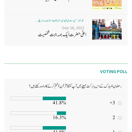
محمد احمد حسن سعدی امجدی - البرکات اسلامک ریسرچ ...
Sep 28, 2022
اعلیٰ حضرت ایک ہمہ جہت شخصیت
VOTING POLL
رمضان المبارک کے اس بابرکت مہینے میں آپ کتنا (قرآن) ختم کرنے کا ارادہ رکھتے ہیں؟
41.8%
3+
16.3%
2