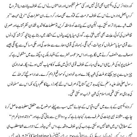
کورونا وائرس کی ویکسین ابھی آئی نہیں اور کئی مسلم تنظیموں اور جماعتوں نے اس کے خلاف بیانات دینا شروع
کردیا بعض اداروں نے اس کے خلاف حرمت کے فتاوے بھی صادر کردئے۔ ان حضرات کی “دینی حمیت”
ہر
شک شبہ سے بالاتر ہوسکتی ہے، لیکن ان کے بیانات کو ملاحظہ کریں تو معلومات کا شدید فقدان نظر آتا ہے اور عصری
تقاضوں کی کوئی رعایت بھی نہیں ملتی ہے۔گودی میڈیا ایسے بیانوں کے انتظار میں رہتا ہے چنانچہ گزشتہ کئی دنوں
سے قومی میڈیا مسلمانوں کو جہالت، کم مائگی، پسماندگی قومی دھارے سے علاحدگی اور ملکی مسائل سے بیگانگی جیسے
اوصاف سے متصف کرنے میں لگا ہے۔ اور اس مزعومہ خطرے کے اظہار بلکہ پروپگنڈے میں مشغول ہے کہ
مسلمان پولیو کی طرح ہی اس عالمی وباء کے خلاف قومی لڑائی میں ملک کو کامیاب نہیں ہونے دیگا۔ خدا را ایسی
چیزوں سے پرہیز کیجئے جو ملت کی شبیہ بگاڑے اور بد خواہوں کو مواقع فراہم کرے۔ خدا را سونچئے کہ اللہ کے
رسول صلی اللہ علیہ وسلم نے ایک بد ترین گستاخ کو صرف اس لئے چھوڑ دینے کا حکم دیا کیونکہ اس سے مسلمانوں
کی بدنامی ہوسکتی تھی اور اسلام کی شبیہ خراب ہوسکتی تھی۔
کرونا ویکسین کے بارے میں ظن و قیاس کے بجائے ہمیں سب سے پہلے موضوع سے متعلق معلومات حاصل کرنا
چاہیے۔ مثلا مذہبی جہات کی طرف سے بار کہا جا رہا ہے کہ یہ دوا خنزیر سے بنائی گئی ہے اور “ ولاتداووا بالحرام “
کے مطابق اس میں شفا نہیں ہوسکتی ہے جب کی یہ خلاف واقعہ ہے، اس نجس جانور کے اجزاء سے شفا مطلوب ہی
نہیں ہے نہ کسی نے ایسا کہا ہے، بلکہ ایک حیاتیاتی مادہ ہوتا ہےجسے جیلیٹن (Gelatine) کہتے ہیں ( اور جس