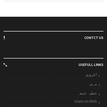
CONTCT US
USEFULL LINKS
انٹرویو
مہم
خطبہ جمعہ
Islam on Web