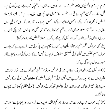
ہجوم ہے۔ مسجد اقصیٰ میں لگاتار ستم کے سائے دراز ہیں۔ مدتوں سے ظلم کی شبِ دیجور چھائی ہوئی ہے۔
قتل و غارت گری،ظلم و زیادتی اور ستم روز کا معمول بن چکے ہیں۔ یہی وجہ ہے کہ رفتہ رفتہ مسئلۂ
فلسطین کو نظرانداز کر دیا گیا۔ انھیں نہتا چھوڑ دیا گیا۔ انھیں بے یار و مددگار بنا دیا گیا۔ ان کا کوئی پرسان
حال نہ رہا۔معاً اکتوبر ۲۰۲۳ء میں غزہ سے ظلم کے خلاف جو آندھی مٹھی بھر جیالوں نے برپا کی؛ اُس نے
ساری دُنیا میں ظالم و دہشت گرد اسرائیل کو بے نقاب کر دیا۔ مسئلۂ فلسطین پھر زندہ ہو گیا!!
پہلے بھی اسرائیل ظلم و ستم ڈھاتا تھا؛ لیکن اب اُس نے تمام حدیں پار کر لی ہیں۔ اُسے پتہ ہے کہ چاروں
طرف مسلم مملکتیں ہیں لیکن کوئی فلسطینی مسلمانوں کو بچانے نہیں آئے گا؛ نہ ہی کوئی امداد پہنچائے گا۔
صورتِ حال یہ ہو گئی ہے کہ:
(۱) اسرائیل کے ساتھ امریکہ،برطانیہ، جرمنی، فرانس اور تمام مسلم دُشمن کھڑےہیں؛ شانہ بشانہ ہیں،
ہتھیاروں سے بھرپور مدد کر رہے ہیں، لیکن کوئی مسلم ملک فلسطین کا معاون نہیں، کوئی مددگار نہیں،
سب زبانی جمع خرچ تک محدود ہیں۔ کوئی ظالم کا ہاتھ پکڑنے والا نہیں!! کوئی مظلوم کو طاقت پہنچانے
والا نہیں۔
(۲) ایک طرف عرب امارات میں بھاری بھرکم زمینیں عطیہ دے کر مندر بنوایا جا رہا ہے؛ ہند میں