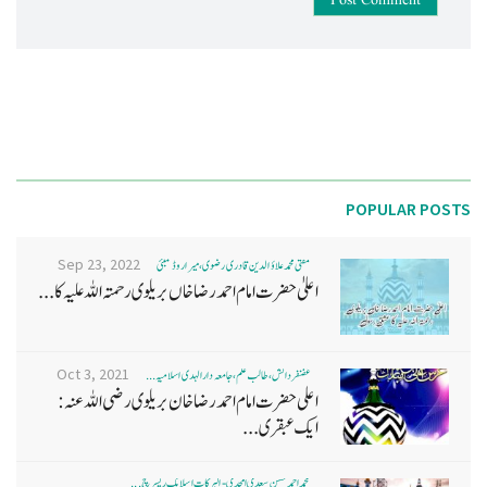
Post Comment
POPULAR POSTS
Sep 23, 2022
مفتی محمد علاؤ الدین قادری رضوی ، میرا روڈ ممبئی
اعلیٰ حضرت امام احمد رضا خاں بر یلو ی رحمتہ اللہ علیہ کا...
Oct 3, 2021
غضنفر دانش، طالب علم، جامعہ دارالہدی اسلامیہ ...
اعلی حضرت امام احمد رضا خان بریلوی رضی اللہ عنہ:
ایک عبقری...
محمد احمد حسن سعدی امجدی - البرکات اسلامک ریسرچ ...