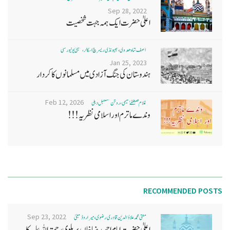
Sep 28, 2022
اعلیٰ حضرت ایک ہمہ جہت شخصیت
آصف شاہ ھدوی، بھیونڈی ریسرچ اسکالر، ممبئی یونیورسٹی
Jan 25, 2023
ہندوستان کی جنگ آزادی میں مسلمانوں کا کردار
Feb 12, 2026
غلام مصطفےٰ نعیمی، روشن مستقبل دہلی
وندے ماترم اور اسلامی نظریہ!!!
RECOMMENDED POSTS
Sep 23, 2022
مفتی محمد علاؤ الدین قادری رضوی ، میرا روڈ ممبئی
اعلیٰ حضرت امام احمد رضا خاں بر یلو ی رحمتہ اللہ علیہ کا...