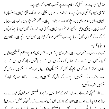
بمقابل صہیونیت ہے جو کھل کر اسلام سے اپنے تعصب کا اظہار کر رہی ہے۔
(٦) پوری دنیا گونگی بنی ہوئی ہے۔ نالے بلند ہو رہے ہیں، چیخیں دور دور تک پہنچ رہی ہیں۔ سسکیاں آ
رہی ہیں۔ آہیں بلند ہو رہی ہیں۔ بچے بھوک سے بلبلا رہے ہیں۔ ننھے ننھے بچے جاں بہ لب ہیں۔ بچیاں
کراہ رہی ہیں۔ بیوائیں اپنی بے بسی کے آنسو بہا رہی ہیں۔ کوئی ان کے درد کو نہیں سن رہا ہے، کوئی ان
کے کرب کو محسوس نہیں کر رہا ہے۔ سب آنکھیں موند کر بیٹھے ہیں، کان سُن ہو چکے ہیں۔ نگاہوں پر
پردہ پڑ چکا ہے-
شب براءت کی ساعتیں قریب ہیں۔ ضروری ہے کہ ان ساعتوں میں ہم اپنے مظلوم فلسطینی بھائیوں
کو یاد رکھیں۔ ان کے درد کے احساس کو زندہ کریں۔ ان کے لیے ہاتھوں کو بلند کریں۔ ان کے لیے
دعاؤں کے توشے نذر کریں۔ ہم کچھ نہیں کر سکتے لیکن ایک ایمان افروز کام کر سکتے ہیں۔ دعاؤں کی
سوغات ضرور نذر کر سکتے ہیں؛ اپنے رب کو راضی کر سکتے ہیں؛ اپنے رب سے تمناے دلی کا اظہار کر
سکتے ہیں، ضرور مانگیں:
اے اللہ! ظلم کی شبِ دیجور دور فرما! غزہ کے مسلمانوں پر رحم فرما۔ فلسطینی مسلمانوں کی غیب سے مدد
فرما! جو محاذ پر ڈٹے ہوئے ہیں؛ ان کے بازوؤں میں ایسی قوت دے کہ دُشمن کی صفیں اُلٹ دیں!