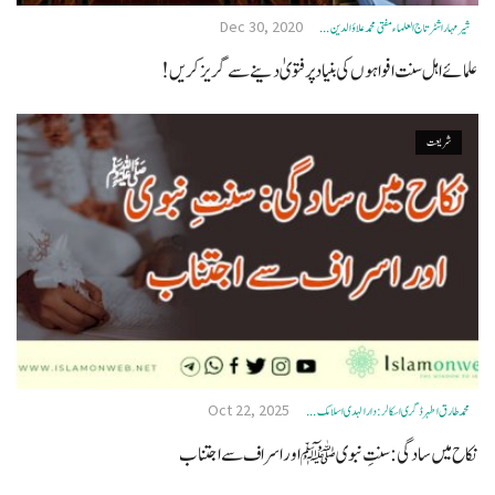
Dec 30, 2020
شیر مہا راشٹرتاج العلماء مفتی محمد علاؤالدین ...
علمائے اہل سنت افواہوں کی بنیاد پر فتویٰ دینے سے گریز کریں!
شریعت
Oct 22, 2025
محمد طارق اطہر ڈگری اسکالر: دار الہدی اسلامک ...
نکاح میں سادگی: سنتِ نبوی ﷺ اور اسراف سے اجتناب