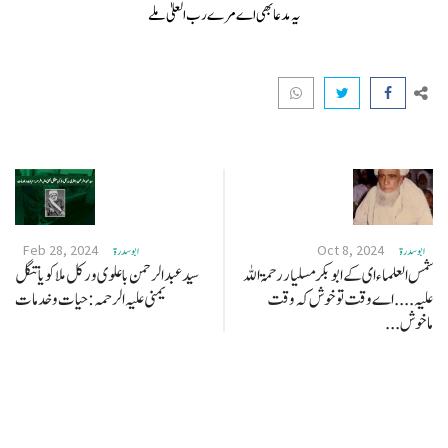
یہ مدعا بھی اے مرے رب العلیٰ ملے
Feb 28, 2024
Oct 8, 2024
ابو سدرة
ابو سدرة
شمس العلماء ای کے ابو بکر مسلیار رحمۃ اللہ
سید عبد الرحمن باعلوی ورکل ملا کویا تنگل
علیہ .... اے وقت تو خوش کہ وقت
یمنی علیہ الرحمہ: حیات و خدمات
ماخوش...