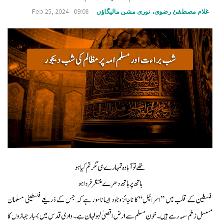
v
Feb 25, 2024 - 09:08
غلام مصطفیٰ رضوی، نوری مشن مالیگاؤں
i
g
a
t
i
o
n
تھے تو آبا وہ تمہارے ہی مگر تم کیا ہو
ہاتھ پر ہاتھ دھرے منتظر فردا ہو
فلسطین کے قلب میں ’’اسرائیل‘‘ کا ناجائز وجود ایسا ناسور ہے کہ جس کے ذریعے فلسطینی مسلمان
مسلسل زخم سہہ رہے ہیں۔ خونِ مسلم سے ارضِ اقصیٰ لہولہان ہے۔ وادیِ قدس میں بمبار جہازوں کا