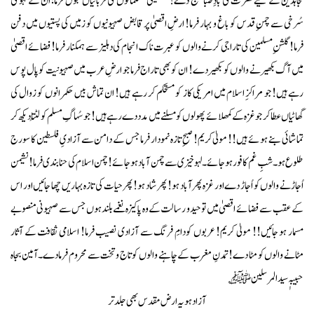
مجاہدین کے لیے نُصرت کی بادِ صبا بھیج دے! فلسطینی مسلمانوں کی قربانیاں قبول فرما؛ ان کے لہو کی
سُرخی سے چمنِ قدس کو باغ و بہار فرما! ارضِ اقصیٰ پر قابض صہیونیوں کو زمیں کی پستیوں میں دفن
فرما! گلشنِ مسلمین کی تاراجی کرنے والوں کو عبرت ناک انجام کی دہلیز سے ہمکنار فرما! فضائے اقصیٰ
میں آگ بکھیرنے والوں کو بکھیر دے! ان کو بھی تاراج فرما جو ارضِ عرب میں صہیونیت کو پال پوس
رہے ہیں! جو مراکزِ اسلام میں امریکی کاز کو مستحکم کر رہے ہیں! ان تماش بیں حکمرانوں کو زوال کی
گھاٹیاں عطا کر جو غزہ کے کمھلائے پھولوں کو مسلنے میں مدد دے رہے ہیں! جو سُہاگِ مسلم کو لُٹتا دیکھ کر
تماشائی بنے ہوئے ہیں!! مولیٰ کریم! صبحِ تازہ نمودار فرما جس کے دامن سے آزادیِ فلسطین کا سورج
طلوع ہو۔ شبِ غم کافور ہو جائے۔ لہوخیزی سے چمن آباد ہو جائے! چمن اسلام کی حنا بندی فرما! نشیمن
اُجاڑنے والوں کو اُجاڑ دے اور غزہ پھر آباد ہو! پھر شاد ہو! پھر حیات کی تازہ بہاریں چھا جائیں اور اس
کے عقب سے فضائے اقصیٰ میں توحید و رسالت کے وہ پاکیزہ نغمے بلند ہوں جس سے صہیونی منصوبے
مسمار ہو جائیں!! مولیٰ کریم! عربوں کودامِ فرنگ سے آزادی نصیب فرما! اسلامی ثقافت کے آثار
مٹانے والوں کو مٹا دے! تمدنِ مغرب کے چاہنے والوں کو تاج و تخت سے محروم فرما دے۔آمین بجاہ
حبیبہٖ سیدالمرسلین ﷺ؎
آزاد ہو یہ ارض مقدس بھی جلد تر