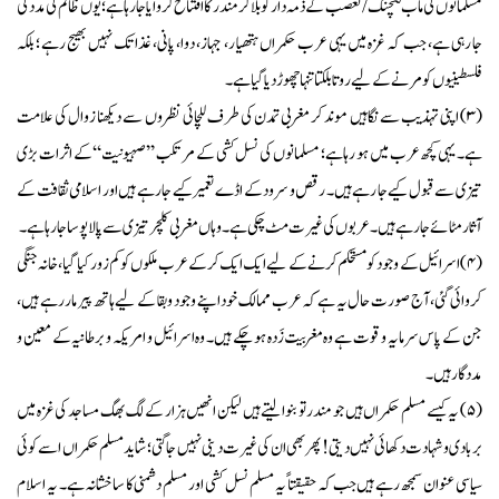
مسلمانوں کی ماب لنچنگ/تعصب کے ذمہ دار کو بلا کر مندر کا افتتاح کروایا جا رہا ہے؛ یوں ظالم کی مدد کی
جا رہی ہے، جب کہ غزہ میں یہی عرب حکمراں ہتھیار، جہاز، دوا، پانی، غذا تک نہیں بھیج رہے ؛ بلکہ
فلسطینیوں کو مرنے کے لیے روتا بلکتا تنہا چھوڑ دیا گیا ہے۔
(۳) اپنی تہذیب سے نگاہیں موند کر مغربی تمدن کی طرف للچائی نظروں سے دیکھنا زوال کی علامت
ہے۔ یہی کچھ عرب میں ہو رہا ہے؛ مسلمانوں کی نسل کشی کے مرتکب ’’صہیونیت‘‘ کے اثرات بڑی
تیزی سے قبول کیے جا رہے ہیں۔ رقص و سرود کے اڈے تعمیر کیے جا رہے ہیں اور اسلامی ثقافت کے
آثار مٹائے جا رہے ہیں۔ عربوں کی غیرت مٹ چکی ہے۔ وہاں مغربی کلچر تیزی سے پالا پوسا جا رہا ہے۔
(۴) اسرائیل کے وجود کو مستحکم کرنے کے لیے ایک ایک کر کے عرب ملکوں کو کم زور کیا گیا، خانہ جنگی
کروائی گئی، آج صورت حال یہ ہے کہ عرب ممالک خود اپنے وجود و بقا کے لیے ہاتھ پیر مار رہے ہیں،
جن کے پاس سرمایہ و قوت ہے وہ مغربیت زَدہ ہو چکے ہیں۔ وہ اسرائیل و امریکہ و برطانیہ کے معین و
مددگار ہیں۔
(۵) یہ کیسے مسلم حکمراں ہیں جو مندر تو بنوا لیتے ہیں لیکن انھیں ہزار کے لگ بھگ مساجد کی غزہ میں
بربادی و شہادت دکھائی نہیں دیتی! پھر بھی ان کی غیرت دینی نہیں جاگتی؛ شاید مسلم حکمراں اسے کوئی
سیاسی عنوان سمجھ رہے ہیں جب کہ حقیقتاً یہ مسلم نسل کشی اور مسلم دشمنی کا ساخشانہ ہے۔ یہ اسلام