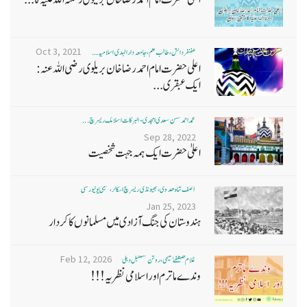
Oct 3, 2021
غضنفر دانش، طالب علم، جامعہ دارالہدی اسلامیہ ...
اعلی حضرت امام احمد رضا خان بریلوی رضی اللہ عنہ:
ایک عبقری...
محمد احمد حسن سعدی امجدی - البرکات اسلامک ریسرچ ...
Sep 28, 2022
اعلیٰ حضرت ایک ہمہ جہت شخصیت
آصف شاہ ھدوی، بھیونڈی ریسرچ اسکالر، ممبئی یونیورسٹی
Jan 25, 2023
ہندوستان کی جنگ آزادی میں مسلمانوں کا کردار
Feb 12, 2026
غلام مصطفےٰ نعیمی، روشن مستقبل دہلی
وندے ماترم اور اسلامی نظریہ!!!