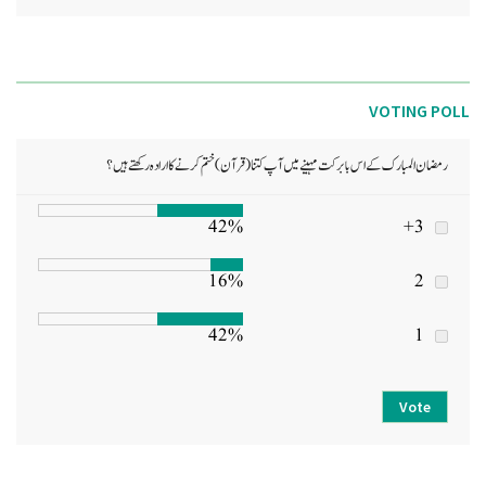
VOTING POLL
رمضان المبارک کے اس بابرکت مہینے میں آپ کتنا (قرآن) ختم کرنے کا ارادہ رکھتے ہیں؟
42%
3+
16%
2
42%
1
Vote