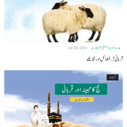
Jul 20, 2021
علامہ ڈاکٹر غلام مصطفی نجم القادری
قربانی! … فضائل اور تقاضے
شریعت