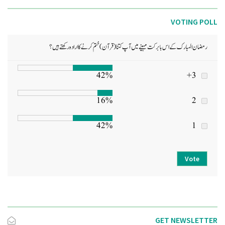
VOTING POLL
رمضان المبارک کے اس بابرکت مہینے میں آپ کتنا (قرآن) ختم کرنے کا ارادہ رکھتے ہیں؟
42%
3+
16%
2
42%
1
Vote
GET NEWSLETTER