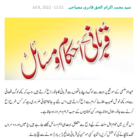
v
Jul 8, 2022 - 11:52
سید محمد اکرام الحق قادری مصباحی
i
g
a
t
i
o
n
عیدالاضحی کے موقع پر بہت سے لوگ اپنے ہاتھوں سے قربانی کا جانور ذبح کرتے ہیں ،جب کہ کچھ لوگ قصائی
سے اور کچھ خوش نصیب علمائے کرام سے ذبح کراتے ہیں ، اس لئے یہ جاننا انتہائی ضروری ہے کہ کس طرح ذبح
کرنے سے جانور حلال ہوتا ہے اور کن کوتاہیوں کے سبب حرام ومردار ہو جاتا ہے۔
اس تحریر میں عوام اہل سنت کے لیے ذبح سے متعلق بہت ہی اہم مسائل لکھے جار ہے ہیں، پڑھیں اور دوسروں
تک پہنچانے کی کوشش کریں ؛ شاید کسی مومن کی قربانی ضائع {بر باد } ہونے سے بچ جائے .