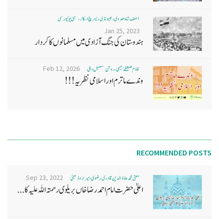
آصف شاہ ھدوی، بھیونڈی ریسرچ اسکالر، ممبئی یونیورسٹی
Jan 25, 2023
ہندوستان کی جنگ آزادی میں مسلمانوں کا کردار
Feb 12, 2026
غلام مصطفےٰ نعیمی، روشن مستقبل دہلی
وندے ماترم اور اسلامی نظریہ!!!
RECOMMENDED POSTS
Sep 23, 2022
مفتی محمد علاؤ الدین قادری رضوی ، میرا روڈ ممبئی
اعلیٰ حضرت امام احمد رضا خاں بر یلو ی رحمتہ اللہ علیہ کا...