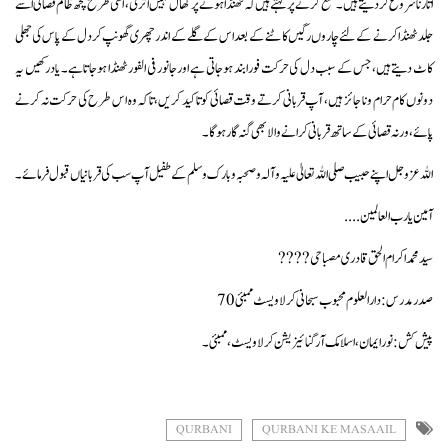
اتارنا شروع کر دیتے ہیں۔ منع کرنے پر کہتے ہیں کہ ٹھنڈا ہونے پر کھال نہیں اترتی ، اسی طرح کچھ ظالم قصائی اسے
جلد ٹھنڈا کرنے کے لئے چاروں رگیں کاٹنے کے بعد اس کے گلے کے اندر چھری گھونپ کر دل کے پاس کی جھلی
کاٹ دیتے ہیں، جس کے سبب دل کی حرکت فورا بند ہو جاتی ہے اور جانورفی الفور ٹھنڈا ہو جا تا ہے۔ یا درکھیں یہ
دونوں کام حرام و نا جائز ہیں ، آپ قربانی کرتے وقت قصائی کو تاکید کر یں، تا کہ وہ اس طرح کی حرکت نہ کرنے
پائے، ورنہ قصائی کے ساتھ قربانی کرانے والا بھی گنہ گار ہوگا۔
اللہ عز وجل اپنے حبیب صلی اللہ تعالیٰ علیہ وآلہ و صحبہ وبارک وسلم کے طفیل آپ سب کی قربانیاں قبول فرمائے ۔
آمین یا رب العالمین....
سید محمد اکرام الحق قادری مصباحی????️
صدر مدرس : دارالعلوم محبوب سبحانی کرلا ویسٹ ممبئی 70
پیش کش : نورا یمان ، اسلامک آرگنائیزیشن کر لاویسٹ ، ممبئی ۔
QURBANI
QURBANI KE MASAAIL