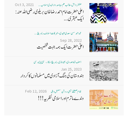
Oct 3, 2021
غضنفر دانش، طالب علم، جامعہ دارالہدی اسلامیہ ...
اعلی حضرت امام احمد رضا خان بریلوی رضی اللہ عنہ:
ایک عبقری...
محمد احمد حسن سعدی امجدی - البرکات اسلامک ریسرچ ...
Sep 28, 2022
اعلیٰ حضرت ایک ہمہ جہت شخصیت
آصف شاہ ھدوی، بھیونڈی ریسرچ اسکالر، ممبئی یونیورسٹی
Jan 25, 2023
ہندوستان کی جنگ آزادی میں مسلمانوں کا کردار
Feb 12, 2026
غلام مصطفےٰ نعیمی، روشن مستقبل دہلی
وندے ماترم اور اسلامی نظریہ!!!