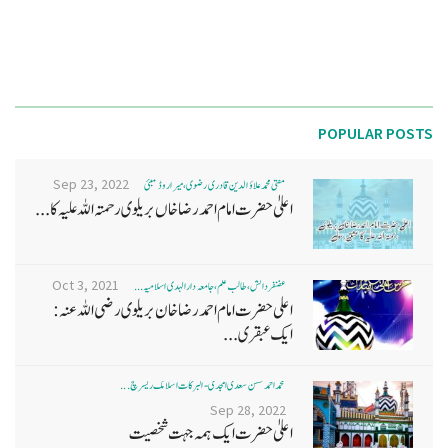
POPULAR POSTS
Sep 23, 2022
مفتی محمد علاؤ الدین قادری رضوی ، میرا روڈ ممبئی
اعلیٰ حضرت امام احمد رضا خاں بر یلو ی رحمتہ اللہ علیہ کا...
Oct 3, 2021
غضنفر دانش، طالب علم، جامعہ دارالہدی اسلامیہ ...
اعلی حضرت امام احمد رضا خان بریلوی رضی اللہ عنہ:
ایک عبقری...
محمد احمد حسن سعدی امجدی - البرکات اسلامک ریسرچ ...
Sep 28, 2022
اعلیٰ حضرت ایک ہمہ جہت شخصیت