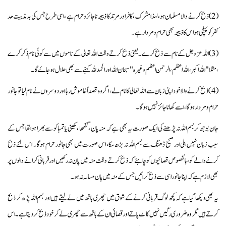
(2) ذبح کرنے والا مسلمان ہو ،لہذا مشرک ، کافر اور مرتد کا ذبیحہ نا جائز و حرام ہے ، اسی طرح جس کی بد مذبیت حد
کفر کو پہنچی ہو اس کا ذبیحہ بھی حرام و مردار ہے ۔
(3) اللہ عز وجل کے نام سے ذبح کرے ۔ یعنی ذبح کرتے وقت اللہ تعالی کے ناموں میں سے کوئی نام ذکر کرے
،مثلا "اللہ اکبر، اللہ اعظم ،الرحمن اعظم وغیرہ " سبحان اللہ اور الحمد للہ کہنے سے بھی حلال ہو جاۓ گا ۔
( 4 ) ذبح کرنے والا خود اپنی زبان سے اللہ تعالی کا نام لے، اگر وہ قصداً خاموش رہا اور دوسروں نے نام لیا تو جانور
حرام و مر دار ہو گا ، اسے کھانا جائز نہیں ہوگا۔
جان بوجھ کر بسم اللہ نہ پڑھنے کی ایک صورت یہ بھی ہے کہ منہ پان ، گٹکھا ، کھینی یا تمباکو سے بھرا ہوا تھا جس کے
سبب زبان نہیں ہلی اور صحیح ڈھنگ سے بسم اللہ نہ بڑھ سکا، اس صورت میں بھی جانور حرام ہوگا ۔ اس لئے ذبح
کرنے والے کو ، بالخصوص قصائیوں کو چاہئے کہ ذبح کرتے وقت منہ میں پان نہ رکھیں اور قربانی کرانے والوں پر
بھی لازم ہے کہ اپنا جانور اسی سے ذبح کرائیں جس کے منہ میں پان مسالہ نہ ہو۔
یہ بھی دیکھا گیا ہے کہ کچھ لوگ قربانی کرنے کے شوق میں چھری ہاتھ میں لے لیتے ہیں اور بسم اللہ پڑھ کر ذبح
کرتے ہیں مگر وہ ضروری رگیں نہیں کاٹ پاتے اور قصائی ان کے ہاتھ سے چھری لے کر خود ذبح کر دیتا ہے ۔ اس