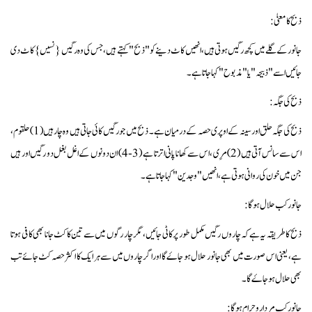
ذبح کا معنیٰ :
جانور کے گلے میں کچھ رگیں ہوتی ہیں ، انھیں کاٹ دینے کو "ذبح " کہتے ہیں ، جس کی وہ رگیں {نسیں } کاٹ دی
جائیں اسے" ذبیحہ " یا "مذبوح " کہا جاتا ہے ۔
ذبح کی جگہ :
ذبح کی جگہ حلق اور سینہ کے اوپری حصہ کے درمیان ہے ۔ ذبح میں جو رگیں کائی جاتی ہیں وہ چار ہیں (1) حلقوم ،
اس سے سانس آتی ہیں (2) مرِی ، اس سے کھانا پانی اترتا ہے (3-4 ) ان دونوں کے اغل بغل دو رگیں اور ہیں
جن میں خون کی روانی ہوتی ہے ، انھیں"وجد ین " کہا جا تا ہے ۔
جانور کب حلال ہوگا :
ذبح کا طریقہ یہ ہے کہ چاروں رگیں مکمل طور پر کاٹی جائیں ، مگر چار رگوں میں سے تین کا کٹ جانا بھی کافی ہوتا
ہے ، یعنی اس صورت میں بھی جانور حلال ہو جاۓ گا اور اگر چاروں میں سے ہر ایک کا اکثر حصہ کٹ جائے تب
بھی حلال ہو جاۓ گا ۔
جانور کب مردار و حرام ہوگا :