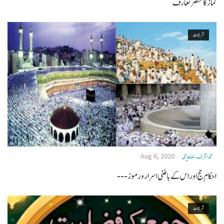
نماز كا مختصر تعارف
شریعت
Aug 6, 2020
محمد اشرف رضا علیمی
احکام حج اور اس کے باطنی اسرار ورموز---
شریعت