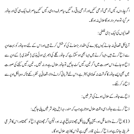
اگر چاروں رگیں آدھی آدھی کٹیں اور آدھی باقی رہ گئیں ، یا صرف دو ہی رگیں کٹیں یا صرف ایک ہی کٹی اور جانور
مر گیا، تو وہ مردار ہو گا حلال نہ ہوگا ۔
قصائیوں کی ایک بڑی غلطی :
آج کل قصائی نہ جانے کیوں چمڑے کی مقدار بڑھانے کی کوشش کرتے ہیں اوراس کے لئے وہ جانور کو بہت اوپر
سے ذبح کرتے ہیں ، ایسا کرنے میں ایسا بھی ہوسکتا ہے کہ جانور گلے کی ابھری ہوئی ہڈی{ گھنڈی }کے اوپر سے
ذبح ہو جاۓ ، اس صورت میں اگر تین رگیں کٹ جائیں تو جانور حلال ہے ورنہ نہیں ۔ تین رگیں کٹنے کی صورت
میں بھی ایسے جانور کا گوشت نہ کھانا ہی بہتر ہے ، اس لئے قربانی کرانے والا ، قصائی پر نظر رکھے تا کہ وہ بالکل اوپر سے
ذبح نہ کر سکے۔
ذبح سے جانور کے حلال ہونے کی شرطیں :
ذبح کرنے سے جانور اسی وقت حلال ہوتا ہے جب کہ مندرجہ ذیل چند شرطیں پالی جائیں :
(1) ذبح کرنے والا عاقل ہو ، یعنی پاگل یا بالکل چھوٹا نا بالغ بچہ نہ ہو، لیکن اگر چھوٹا بچہ ذبح کو سمجھتا اور اس کا شرعی
طریقہ جانتا ہے اور ذبح کرنے پر قادر بھی ہے تو اس کا ذبیحہ حلال ہوگا ۔