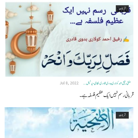
شریعت
Jul 8, 2022
مفتی رفیق احمد کولاری ہدوی قادری نظامی- پرنسپل ...
قربانی رسم نہیں ایک عظیم فلسفہ ہے۔
شریعت