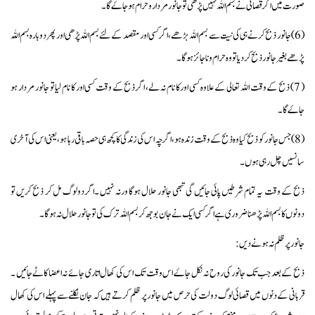
صورت میں اگر قصائی نے بسم اللہ نہیں پڑھی تو جانور مر دار و حرام ہو جاۓ گا۔
( 6 ) جانور ذبح کرنے ہی کی نیت سے بسم اللہ بڑھے ،اگر کسی اور مقصد کے لئے بسم اللہ پڑھی اور پھر دوبارہ بسم اللہ
پڑھے بغیر جانور ذبح کر دیا تو وہ حرام و نا جائز ہو گا ۔
( 7 ) ذبح کے وقت اللہ تعالی کے علاوہ کسی اور کا نام نہ لے، اگر ذبح کے وقت کسی اور کا نام لیا تو جانور مر دار ہو
جاۓ گا۔
( 8 ) جس جانور کو ذبح کیا وہ ذبح کے وقت زندہ ہو ،اگر چہ اس کی زندگی کا کچھ ہی حصہ باقی رہا ہو ، یعنی اس کی آخری
سانسیں چل رہی ہوں ۔
ذبح کے وقت یہ تمام شرطیں پائی جائیں گی تبھی جانور حلال ہوگا ورنہ نہیں ۔اگر دولوگ مل کر ذبح کریں تو
دونوں کا بسم اللہ پڑھناضروری ہے اگر کسی ایک نے جان بوجھ کر بسم اللہ ترک کی تو جانور حلال نہ ہوگا ۔
جانور پر ظلم نہ ہونے دیں:
ذبح کے بعد جب تک جانور کی روح نہ نکل جاۓ اس وقت تک اس کی کھال اتاری جائے نہ اعضا کاٹے جائیں ۔
قربانی کے دنوں میں قصائی لوگ دولت کی حرص میں جانور پر ظلم کرتے ہیں کہ جان نکلنے سے پہلے اس کی کھال