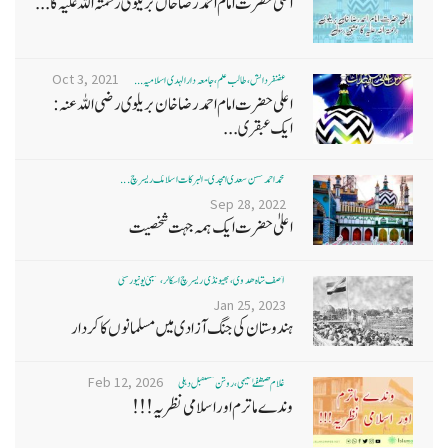
اعلیٰ حضرت امام احمد رضا خاں بر یلو ی رحمتہ اللہ علیہ کا...
Oct 3, 2021
غضنفر دانش، طالب علم، جامعہ دارالہدی اسلامیہ ...
اعلی حضرت امام احمد رضا خان بریلوی رضی اللہ عنہ:
ایک عبقری...
محمد احمد حسن سعدی امجدی - البرکات اسلامک ریسرچ ...
Sep 28, 2022
اعلیٰ حضرت ایک ہمہ جہت شخصیت
آصف شاہ ھدوی، بھیونڈی ریسرچ اسکالر، ممبئی یونیورسٹی
Jan 25, 2023
ہندوستان کی جنگ آزادی میں مسلمانوں کا کردار
Feb 12, 2026
غلام مصطفےٰ نعیمی، روشن مستقبل دہلی
وندے ماترم اور اسلامی نظریہ!!!