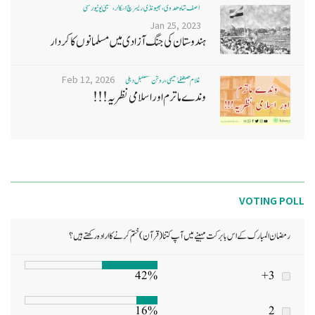
آصف شاہ ھدوی، بھیونڈی ریسرچ اسکالر، ممبئی یونیورسٹی
Jan 25, 2023
ہندوستان کی جنگ آزادی میں مسلمانوں کا کردار
Feb 12, 2026
غلام مصطفےٰ نعیمی، روشن مستقبل دہلی
وندے ماترم اور اسلامی نظریہ!!!
VOTING POLL
رمضان المبارک کے اس بابرکت مہینے میں آپ کتنا (قرآن) ختم کرنے کا ارادہ رکھتے ہیں؟
42%
3+
16%
2