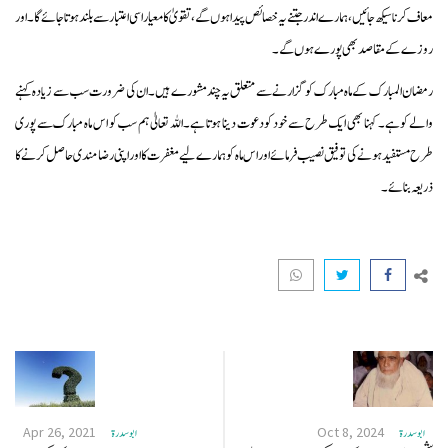
معاف کرنا سیکھ جائیں، ہمارے اندر جتنے یہ خصائص پیدا ہوں گے، تقویٰ کا معیار اسی اعتبار سے بلند ہوتا جائے گا۔اور
روزے کے مقاصد بھی پورے ہوں گے۔
رمضان المبارک کے ماہ مبارک کو گزارنے سے متعلق یہ چند مشورے ہیں۔ ان کی ضرورت سب سے زیادہ کہنے
والے کو ہے۔ کہنا بھی ایک طرح سے خود کو دعوت دینا ہوتا ہے۔ اللہ تعالیٰ ہم سب کو اس ماہ مبارک سے پوری
طرح مستفید ہونے کی توفیق نصیب فرمائے اور اس ماہ کو ہمارے لیے مغفرت کااور اپنی رضا مندی حاصل کرنے کا
ذریعہ بنائے۔
Apr 26, 2021
Oct 8, 2024
ابو سدرة
ابو سدرة