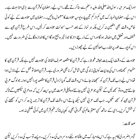
اور ایک مرتبہ رسول اللہ صلی اللہ علیہ وسلم سے سنا کرتے تھے۔ اس لیے رمضان کو قرآن سے بڑی مناسبت ہے۔
اس لیے رمضان المبارک میں کم از کم تین پارہ یومیہ تلاوت کا معمول بنائیں۔ رمضان میں تلاوت کے لیے کوئی
خاص وقت بھی متعین نہ کریں بلکہ ہر نماز کے بعد حسب سہولت تلاوت کر لیں۔ اس طرح قرآن مجید سے
شغف اور تعلق میں اضافہ ہوگا اور اس کے ذریعے اجر کا جو ذخیرہ جمع ہوگا اس کا اندازہ لگانے کی ضرورت نہیں۔
اس کو پورے طور پر اللہ رب العالمین کے لیے چھوڑ دیں۔
تلاوت کے وقت ایک بات ہمیشہ ملحوظ رہے کہ قرآن کا مقصد صرف الفاظ کی تلاوت نہیں ہے بلکہ قرآن مجید کا
مفہوم سمجھنا اور اس کی ہدایات کو اپنی زندگی میں شامل کرنا بھی ضروری ہے۔ قرآن اصلا تو عمل کے لیے نازل ہوا
تھا، اس لیے جب تک قرآن کو سمجھا نہ جائے، اس وقت تک گویا نزول قرآن کا مقصد پورا نہیں ہوا۔ جو لوگ عربی
جانتے ہیں وہ تو سمجھ لیں گے لیکن جو عربی نہیں جانتے وہ پہلی فرصت میں یہ نیت کریں کہ وہ عربی سیکھیں گے تاکہ
قرآن مجیدکو سمجھ سکیں۔ جب تک عربی نہیں سیکھ پاتے اس وقت تک قرآن کا ترجمہ پڑھ کر اس کو سمجھنے کی
کوشش کریں۔اسی کے ساتھ کسی معتبر عالم کی نگرانی بھی رکھیںتاکہ فہم قرآن میں کوئی غلطی نہ ہو۔
صدقات:
تیسرا ضروری کام یہ ہے کہ اس ماہ مبارک میں جتنا ہو سکے دوسروں کی مدد کریں۔ ویسے تو سب کی مدد کریں لیکن