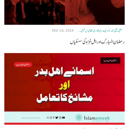
Mar 16, 2024
مفتی رفیق احمد کولاری ہدوی قادری نظامی- پرنسپل ...
رمضان المبارک اور اہل غزہ کی سسکیاں
رمضان اون ويب