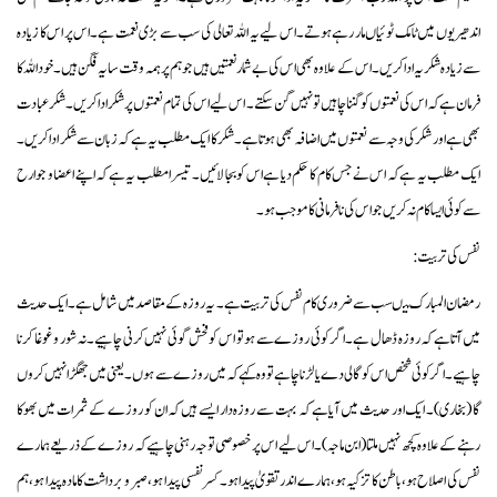
اندھیریوں میں ٹامک ٹوئیاں مار رہے ہوتے۔اس لیے یہ اللہ تعالی کی سب سے بڑی نعمت ہے۔اس پر اس کا زیادہ
سے زیادہ شکریہ ادا کریں۔ اس کے علاوہ بھی اس کی بے شمار نعمتیں ہیں جو ہم پر ہمہ وقت سایہ فگن ہیں۔ خود اللہ کا
فرمان ہے کہ اس کی نعمتوں کو گننا چاہیں تو نہیں گن سکتے۔ اس لیے اس کی تمام نعمتوں پر شکر ادا کریں۔ شکر عبادت
بھی ہے اور شکر کی وجہ سے نعمتوں میں اضافہ بھی ہوتا ہے۔ شکر کا ایک مطلب یہ ہے کہ زبان سے شکر ادا کریں۔
ایک مطلب یہ ہے کہ اس نے جس کام کا حکم دیا ہے اس کو بجا لائیں۔ تیسرا مطلب یہ ہے کہ اپنے اعضا و جوارح
سے کوئی ایسا کام نہ کریں جو اس کی نافرمانی کا موجب ہو۔
نفس کی تربیت:
رمضان المبارک میںسب سے ضروری کام نفس کی تربیت ہے۔ یہ روزہ کے مقاصد میں شامل ہے۔ ایک حدیث
میں آتا ہے کہ روزہ ڈھال ہے۔ اگر کوئی روزے سے ہو تو اس کو فحش گوئی نہیں کرنی چاہیے۔ نہ شور و غوغا کرنا
چاہیے۔ اگر کوئی شخص اس کو گالی دے یا لڑنا چاہے تو وہ کہے کہ میں روزے سے ہوں۔ یعنی میں جھگڑا نہیں کروں
گا (بخاری)۔ ایک اور حدیث میں آیا ہے کہ بہت سے روزہ دار ایسے ہیں کہ ان کو روزے کے ثمرات میں بھوکا
رہنے کے علاوہ کچھ نہیں ملتا (ابن ماجہ)۔ اس لیے اس پر خصوصی توجہ رہنی چاہیے کہ روزے کے ذریعے ہمارے
نفس کی اصلاح ہو، باطن کا تزکیہ ہو، ہمارے اندر تقویٰ پیدا ہو۔ کسر نفسی پیدا ہو، صبر و برداشت کا مادہ پیدا ہو، ہم