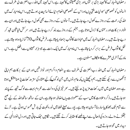
رمضان المبارک کا مہینہ بڑی برکتوں اور بڑی فضیلتوں کامہینہ ہے۔ اس مہینہ میں اللہ رب العزت کی طرف سے
انسانوں کو خصوصی سہولیات ملتی ہیںاور اس کے خصوصی انعام دنیائے انسانیت پر ہوتے ہیں۔اس ماہ مبارک میں
اللہ کی رحمت کے دروازے کھول دیے جاتے ہیں۔ آسمانوں کے دروازے بھی کھول دیے جاتے ہیں اور ان سے
انوار و برکات اور رحمتوں کا نزول ہوتا ہے۔ جہنم کے دروازے بند کر دیے جاتے ہیں اور سرکش شیاطین قید کر
دیے جاتے ہیں۔ رمضان المبارک میں عبادات کا ثواب بڑھا دیا جاتا ہے۔ فرض کا ثواب 70 گنا زیادہ ہو جاتا ہے۔
نفل کا ثواب فرض کے برابر کر دیا جاتا ہے۔ اس ماہ مبارک میں ایک رات ہے جو ہزار مہینوں سے افضل ہے۔اس
ماہ کے آخری عشرے کا اعتکاف مسنون ہے۔
رمضان المبارک میں اللہ رب العزت کی طرف سے یہ انعام و اکرام اور نوازشیں اور ان کے برکات ہم اپنی
آنکھوں سے دیکھ سکتے ہیں۔ہم دیکھتے ہیںکہ عام دنوں میں جن لوگوںکے لیے عشاءکی سترہ رکعات پڑھنا مشکل ہوتا
ہے، وہ رمضان میں بیس رکعات مزید پڑھ لیتے ہیں۔ سحر خیزی کی دولت سے محروم بہت سے لوگ تہجد کے پابند
ہو جاتے ہیں۔ ذکر و تلاوت کامیں سب کے معمولات میںاضافہ ہو جاتا ہے۔ان کے ساتھ ساتھ اللہ کے لیے صبح
سے شام تک بھوکا پیاسا رہنا آسان ہو جاتا ہے۔پورے مہینے فضا میں نور و نکہت کی بارش محسوس ہوتی ہے۔ لڑنے
جھگڑنے والے روزہ کی ڈھال سے اپنے غصے کا مقابلہ کرنے لگتے ہیں۔ نگاہیں جھک جاتی ہیں اور دل انوار الٰہی کے
دیدار میں محو ہو جاتے ہیں۔