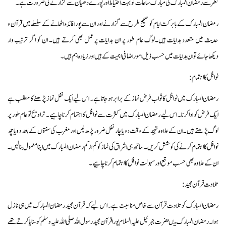
نظر سے رمضان المبارک کی مبارک ساعات کو بہت احتیاط اور پورے دھیان سے گزارنے کی ضرورت ہے۔
رمضان المبارک کے بابرکت ایام کو صحیح طرح سے گزارنے اور ان سے پورا فائدہ اٹھانے کے سلسلے میں قرآن و
حدیث میں متعدد ہدایات ہیں۔لوگ عام طور پر ان ہدایات پرعمل بھی کرتے ہیں۔ ان کو اگر ترتیب وار
دیکھاجائے توان ہدایات میں حسب ذیل اموراضافی اہمیت کے ہیں اور زیادہ اہم ہیں۔
نوافل کا اہتمام:
رمضان المبارک میں نوافل کا ثواب فرض نماز کے برابر ہو جاتا ہے۔ اس لیے ایک نفل نماز پڑھنے کا مطلب ہے
ایک فرض کو ادا کرنا۔ اس لیے رمضان المبارک میں کثرت سے نوافل کا اہتمام کرنا چاہیے۔ تراویح تو عام طور پر
لوگ پڑھتے ہیں۔ ان کے علاوہ تہجد کے وقت دو یا چار نفل ضرور پڑھ لیں اور مغرب کی سنتوں کے بعد دو یا چھ
نوافل کا اہتمام کرنے کی کوشش کریں۔ ساتھ ہی اشراق کی نماز کو کم از کم رمضان المبارک میں اپنا معمول بنا لیں۔
ان کے علاوہ بھی حسب موقع اور سہولت نوافل کا اہتمام کرنا چاہیے۔
تلاوت قرآن مجید:
رمضان المبارک کو تلاوت قرآن سے خاص مناسبت ہے۔ اس لیے کہ قرآن مجید رمضان المبارک میں ہی نازل
ہوا۔ رمضان المبارک میںحضرت جبرئیل علیہ السلام پورا قرآن مجیدرسول اللہ صلی اللہ علیہ و سلم کو سنایا کرتے تھے