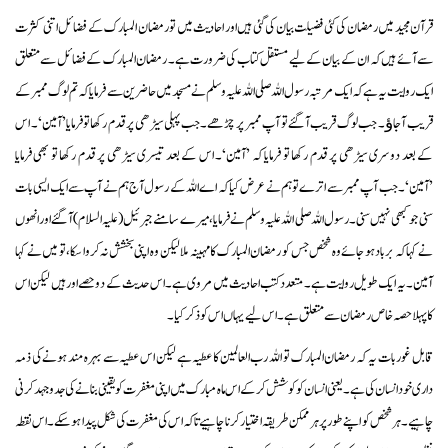
قرآن مجید میں رمضان کی کئی فضیلت بیان کی گئی ہیں اور احادیث میں تو رمضان المبارک کے فضائل اتنی کثرت
سے آئے ہیں کہ ان کے بیان کے لیے مستقل کتاب کی ضرورت ہے۔ رمضان المبارک کے فضائل سے متعلق
ایک روایت یہ ہے کہ ایک مرتبہ رسول اللہ صلی اللہ علیہ وسلم نے مسجد میں حاضرین سے فرمایا کہ تم لوگ ممبر کے
قریب آ جاﺅ۔ جب لوگ قریب آ گئے تو آپ ممبر پر چڑھے۔ جب پہلی سیڑھی پر قدم رکھاتوفرمایا ’آمین‘۔ اس
کے بعد دوسری سیڑھی پر قدم رکھا تو فرمایا کہ ’آمین‘۔ اس کے بعد تیسری سیڑھی پر قدم رکھا تو بھی فرمایا
’آمین‘۔ جب آپ ممبر سے اترے تو ہم نے عرض کیا کہ اے اللہ کے رسول آج ہم نے آپ سے ایک ایسی بات
سنی جو کبھی نہیں سنی۔ رسول اللہ صلی اللہ علیہ وسلم نے فرمایا، میرے سامنے جبرئیل (علیہ السلام) آ گئے اور انھوں
نے کہا کہ برباد ہو جائے وہ شخص جس کو رمضان المبارک کا مہینہ ملا لیکن وہ اپنی بخشش نہ کروا سکا، تو میں نے کہا
آمین۔ یہ ایک طویل روایت ہے۔ متعدد کتب احادیث میں مروی ہے۔اس حدیث کے دو حصے اور ہیں لیکن اس
کا پہلا حصہ خاص رمضان سے متعلق ہے۔اس لیے یہاں اس کو ذکر کیا۔
قابل غور بات یہ کہ رمضان المبارک تو اللہ رب العالمین کا عطیہ ہے لیکن اس عطیہ سے بہرہ مند ہونے کی ذمہ
داری خود انسان کی ہے۔یعنی انسان کو کوشش کرکے اس ماہ مبارک میں اپنی مغفرت کو یقینی بنانے کی جدوجہد کرنی
چاہیے۔ ہر شخص کو اپنے طور پر ہر ممکن طریقہ اختیار کرنا چاہیے تاکہ اس کی مغفرت کی شکل پیدا ہو سکے۔ اس نقطہ