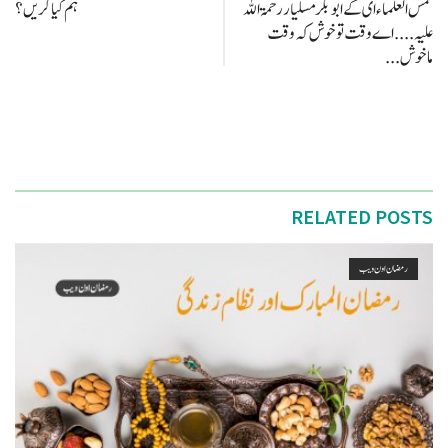
شمس العلماء ای کے ابو بکر مسلیار رحمۃ اللہ
ہم کیا کریں؟
علیہ .... اے وقت تو خوش کہ وقت
ماخوش...
RELATED POSTS
رمضان اون ويب