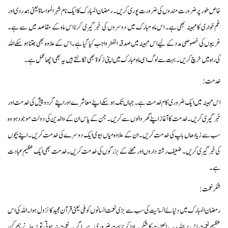
خاص طور پر ضرورت مندوں کی ضرورت پوری کریں۔ رمضان المبارک کا ایک نام شہر المواساة یعنی ہمدردی اور
غم خواری کا مہینہ بھی ہے۔ اس ماہ مبارک میں دوسروں کی خبر گیری کرنا اس ماہ کے مقاصد میں سے ہے۔
غریبوں کی خصوصی مدد کے لیے اس مہینہ میں صدقہ الفطر واجب کیا گیا ہے۔ اس کے علاوہ بھی جتنا ہو سکے اللہ
کی راہ میں خرچ کریں۔بہت سے لوگ اسی ماہ مبارک میں اپنی زکوةبھی نکالتے ہیں یہ بھی اچھا عمل ہے۔
خدمت:
اس مہینہ میں ایک ضروری کام خدمت ہے۔جہاں تک ہو سکے اپنے معاشرے اور اپنے گرد وپیش کی خدمت اور
خبر گیری کریں۔خدمت کا آغاز اپنے گھر والوں سے کریں۔ جن کے پاس ان کے والدین کی دولت موجودہو وہ
سب سے زیادہ ماں باپ کی خدمت کریں۔ ان کے علاوہ میاں بیوی ایک دوسرے کی خدمت کریں۔ اپنے بچوں
کی خبر گیری کریں۔ ضعیف رشتہ داروں اور محلے کے بزرگوں کی خدمت کریں۔خدمت بھی ایک عظیم عبادت
ہے۔
شکر نعمت:
رمضان المبارک میں دنیائے انسانیت کی سب سے بڑی نعمت انسانوں کو ملی یعنی قرآن مجید کا نزول ہوا۔اللہ کی اس
عظیم نعمت اس پر اللہ رب العزت کا شکریہ ادا کرنا بہت ضروری ہے۔اگر یہ نعمت نہ ہوتی تو نہ جانے ہم کن