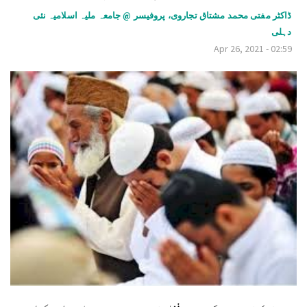
v
ڈاکٹر مفتی محمد مشتاق تجاروی، پروفیسر @ جامعہ ملیہ اسلامیہ نئی
دہلی
i
Apr 26, 2021 - 02:59
g
a
t
i
o
n