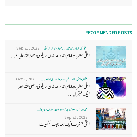
RECOMMENDED POSTS
Sep 23, 2022
مفتی محمد علاؤ الدین قادری رضوی ، میرا روڈ ممبئی
اعلیٰ حضرت امام احمد رضا خاں بر یلو ی رحمتہ اللہ علیہ کا...
Oct 3, 2021
غضنفر دانش، طالب علم، جامعہ دارالہدی اسلامیہ ...
اعلی حضرت امام احمد رضا خان بریلوی رضی اللہ عنہ:
ایک عبقری...
محمد احمد حسن سعدی امجدی - البرکات اسلامک ریسرچ ...
Sep 28, 2022
اعلیٰ حضرت ایک ہمہ جہت شخصیت