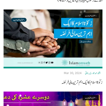
اللہ کے رسول ﷺکی دعائیں (قسط 4)
رمضان اون ويب
Mar 30, 2024
افتخاراحمدقادری برکاتی
زکوٰۃ اسلام کا ایک اہم ترین مالی فریضہ
رمضان اون ويب