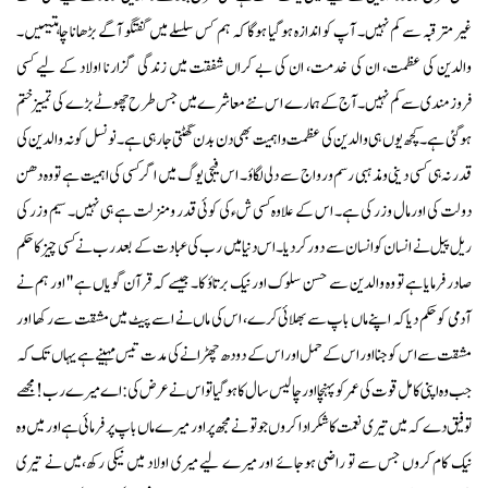
غیر مترقبہ سے کم نہیں۔ آپ کو اندازہ ہوگیا ہوگا کہ ہم کس سلسلے میں گفتگو آگے بڑھانا چاہتیہیں۔
والدین کی عظمت، ان کی خدمت، ان کی بے کراں شفقت میں زندگی گزارنا اولاد کے لیے کسی
فروزمندی سے کم نہیں۔ آج کے ہمارے اس نئے معاشرے میں جس طرح چھوٹے بڑے کی تمییز ختم
ہوگئی ہے۔کچھ یوں ہی والدین کی عظمت و اہمیت بھی دن بدن گھٹتی جارہی ہے۔ نو نسل کو نہ والدین کی
قدر نہ ہی کسی دینی ومذہبی رسم ورواج سے دلی لگاؤ۔ اس فیجی یوگ میں اگر کسی کی اہمیت ہے تو وہ دھن
دولت کی اورمال وزر کی ہے۔ اس کے علاوہ کسی شء کی کوئی قدر ومنزلت ہے ہی نہیں۔ سیم وزر کی
ریل پیل نے انسان کو انسان سے دور کردیا۔ اس دنیا میں رب کی عبادت کے بعد رب نے کسی چیز کا حکم
صادر فرمایا ہے تو وہ والدین سے حسن سلوک اور نیک برتاؤ کا۔ جیسے کہ قرآن گویاں ہے '' اور ہم نے
آدمی کو حکم دیا کہ اپنے ماں باپ سے بھلائی کرے، اس کی ماں نے اسے پیٹ میں مشقت سے رکھا اور
مشقت سے اس کوجنا اور اس کے حمل اور اس کے دودھ چھڑانے کی مدت تیس مہینے ہے یہاں تک کہ
جب وہ اپنی کامل قوت کی عمر کو پہنچا اور چالیس سال کا ہوگیاتو اس نے عرض کی: اے میرے رب!مجھے
توفیق دے کہ میں تیری نعمت کا شکر ادا کروں جو تو نے مجھ پراور میرے ماں باپ پر فرمائی ہے اور میں وہ
نیک کام کروں جس سے تو راضی ہوجائے اور میرے لیے میری اولاد میں نیکی رکھ،میں نے تیری