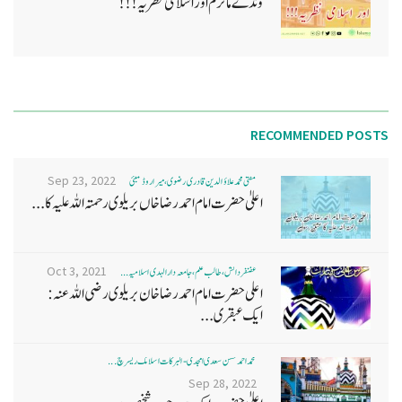
وندے ماترم اور اسلامی نظریہ!!!
RECOMMENDED POSTS
Sep 23, 2022
مفتی محمد علاؤ الدین قادری رضوی ، میرا روڈ ممبئی
اعلیٰ حضرت امام احمد رضا خاں بر یلو ی رحمتہ اللہ علیہ کا...
Oct 3, 2021
غضنفر دانش، طالب علم، جامعہ دارالہدی اسلامیہ ...
اعلی حضرت امام احمد رضا خان بریلوی رضی اللہ عنہ:
ایک عبقری...
محمد احمد حسن سعدی امجدی - البرکات اسلامک ریسرچ ...
Sep 28, 2022