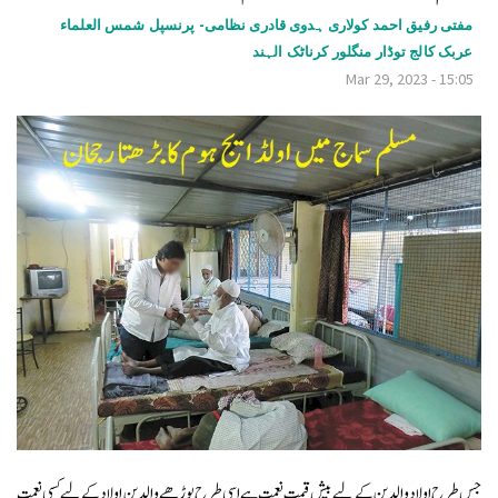
v
مفتی رفیق احمد کولاری ہدوی قادری نظامی- پرنسپل شمس العلماء
عربک کالج توڈار منگلور کرناٹک الہند
i
Mar 29, 2023 - 15:05
g
a
t
i
o
n
جس طرح اولاد والدین کے لیے بیش قیمت نعمت ہے اسی طرح بوڑھے والدین اولاد کے لیے کسی نعمت