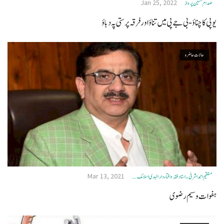
Jan 25, 2022
صدام حسین پروازؔ
یوپی کا چناؤ - بی جے پی میں تناؤ اور فرقہ پرستی پہ دباؤ
حالات حاضرہ
Mar 13, 2021
مستقیم احمداشرفی۔ استاد فقہ وافتاء دارالہدی اسلامک ...
ہفوات وسیم رضوی