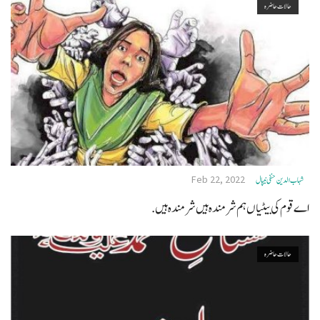
حالات حاضرہ
Feb 22, 2022
شہاب الدین حنفی نیپال
اےقوم کی بیٹیاں ہم شرمندہ ہیں شرمندہ ہیں.
حالات حاضرہ