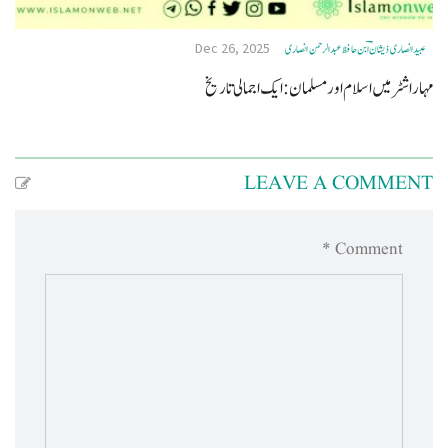
Dec 26, 2025
عبید انصاری ذیشانؔ ؔابن حافظ عبدالرحمن انصاری
مہاراشٹر میں اسلام اور مسلمان: ایک اجمالی تاریخ
LEAVE A COMMENT
Comment *