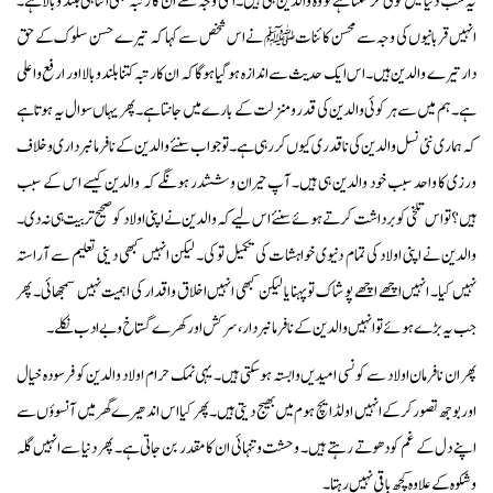
یہ سب دنیا میں کوئی کرسکتا ہے تو وہ والدین ہی ہیں۔ اسی وجہ سے ان کا رتبہ بھی اتنا ہی بلند وبالاہے۔
انہیں قربانیوں کی وجہ سے محسن کائنات ﷺ نے اس شخص سے کہا کہ تیرے حسن سلوک کے حق
دار تیرے والدین ہیں۔ اس ایک حدیث سے اندازہ ہوگیا ہوگا کہ ان کا رتبہ کتنا بلند وبالا اور ارفع واعلی
ہے۔ ہم میں سے ہر کوئی والدین کی قدر ومنزلت کے بارے میں جانتا ہے۔ پھر یہاں سوال یہ ہوتا ہے
کہ ہماری نئی نسل والدین کی ناقدری کیوں کر رہی ہے۔ تو جواب سنئے والدین کے نا فرمانبرداری وخلاف
ورزی کا واحد سبب خود والدین ہی ہیں۔ آپ حیران و ششدر ہونگے کہ والدین کیسے اس کے سبب
ہیں؟ تو اس تلخی کو برداشت کرتے ہوئے سنئے اس لیے کہ والدین نے اپنی اولاد کو صحیح تربیت ہی نہ دی۔
والدین نے اپنی اولاد کی تمام دنیوی خواہشات کی تکمیل تو کی۔ لیکن انہیں کبھی دینی تعلیم سے آراستہ
نہیں کیا۔ انہیں اچھے اچھے پوشاک تو پہنایا لیکن کبھی انہیں اخلاق واقدار کی اہمیت نہیں سمجھائی۔ پھر
جب یہ بڑے ہوئے تو انہیں والدین کے نا فرمانبردار، سرکش اور کھرے گستاخ وبے ادب نکلے۔
پھر ان نافرمان اولاد سے کونسی امیدیں وابستہ ہوسکتی ہیں۔ یہی نمک حرام اولاد والدین کو فرسودہ خیال
اور بوجھ تصور کرکے انہیں اولڈ ایچ ہوم میں بھیج دیتی ہیں۔ پھر کیا اس اندھیرے گھر میں آنسوؤں سے
اپنے دل کے غم کو دھوتے رہتے ہیں۔ وحشت وتنہائی ان کا مقدر بن جاتی ہے۔ پھر دنیا سے انہیں گلہ
وشکوہ کے علاوہ کچھ باقی نہیں رہتا۔