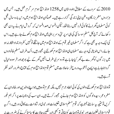
2010 کے سروے کے مطابق ہندوستان میں 1258 اولڈ ایج ہوم سرگرم عمل ہیں۔ جس میں
ہزاروں معمر بزرگان وطن اپنی زندگی گزار رہے ہیں۔ عموماً ان اولڈ ایج ہوم میں دس بارہ سال قبل
کوئی مسلمان گھرانے کا کوئی فرد نہیں رہتا تھا۔ لیکن افسوس صد افسوس کہ گردش ایام نے یہ دن بھی
دکھائے کہ آج کل مسلم سوسائٹی کی ہی سرپرستی وسربراہی میں اولڈ ایج ہوم کھولے جارہے ہیں۔ اس
کی ایک وجہ یہ بھی ہے کہ اگر مسلمان غیر قوم کے اولڈ ایج ہوم میں جائنگے تو کہیں کفر و ارتداد شکار نہ ہو
جائے۔ اس اندیشہ کی وجہ سے مسلمان ہی اولڈ ایج ہوم کھولنے پر مجبور ہیں۔ اک طرف مسلم خانوادوں
میں بزرگوں کو گھر سے بے گھر کیا جارہا ہے تو دوسری طرف انہیں گھر کے لیے بوجھ اور فرسودہ خیال
گردانا جارہا ہے ایسے پر آشوب وروح فرسا حالات میں مسلم قوم اولڈ ایج ہوم کے محتاج وضرورتمند نظر
آرہے ہیں۔
تو اولڈ ایج ہوم کھولنے والوں کی کوئی خطا وجرم نہیں۔ بلکہ مجرم تو وہ ہیں جو اپنے والدین اور خاندان کے
معمر وعمر رسیدہ لوگوں کو اولڈ ایج ہوم جانے پر مجبور کرتے ہیں۔ ان سب کی وجوہات پر اگر ہم غور
کریں تو نتیجہ یہ سامنے آتا ہے کہ قوم مسلم اسلامی تعلیمات اور نبوی ارشادات سے کافی دور ہیں۔ اگر یہ
قوم اسلامی تعلیمات اور نبوی توجیہات کو اپناتی تو کبھی ان سنگین حالات کا سامنا کرنے کی ضرورت نہ