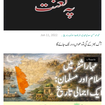
Jun 11, 2022
محمد احمد حسن سعدی امجدی - البرکات اسلامک ریسرچ ...
آگ بھڑکے گی تو دھواں دور تک جاۓ گا
حالات حاضرہ