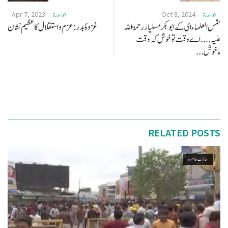
Apr 7, 2023
Oct 8, 2024
ابو سدرة
ابو سدرة
شمس العلماء ای کے ابو بکر مسلیار رحمۃ اللہ
غزوۂ بدر : عزم واستقلال کا عظیم نشان
علیہ .... اے وقت تو خوش کہ وقت
ماخوش...
RELATED POSTS
حالات حاضرہ