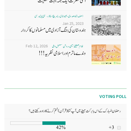
اعلیٰ حضرت ایک ہمہ جہت شخصیت
آصف شاہ ھدوی، بھیونڈی ریسرچ اسکالر، ممبئی یونیورسٹی
Jan 25, 2023
ہندوستان کی جنگ آزادی میں مسلمانوں کا کردار
Feb 12, 2026
غلام مصطفےٰ نعیمی، روشن مستقبل دہلی
وندے ماترم اور اسلامی نظریہ!!!
VOTING POLL
رمضان المبارک کے اس بابرکت مہینے میں آپ کتنا (قرآن) ختم کرنے کا ارادہ رکھتے ہیں؟
42%
3+