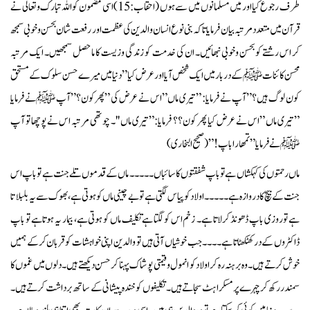
طرف رجوع کیااور میں مسلمانوں میں سے ہوں (احقاب:15) اسی مضمون کو اللہ تبارک وتعالی نے
قرآن میں متعدد مرتبہ بیان فرمایا تاکہ بنی نوع انسان والدین کی عظمت اور رفعت شان بحسن وخوبی سمجھ
کر اس رشتے کو بحسن وخوبی نبھائیں۔ ان کی خدمت کو زندگی وزیست کا ما حصل سمجھیں۔ ایک مرتبہ
محسن کائنات ﷺ کے دربار میں ایک شخص آیا اور عرض کیا ”دنیا میں میرے حسن سلوک کے مستحق
کون لوگ ہیں؟ ”آپ نے فرمایا: ”تیری ماں ”اس نے عرض کی ”پھر کون؟”آپ ﷺنے فرمایا
”تیری ماں ”اس نے عرض کیا پھر کون؟؟ فرمایا: ”تیری ماں ''۔ چوتھی مرتبہ اس نے پوچھا تو آپ
ﷺنے فرمایا ”تمھارا باپ!”(صحیح البخاری)
ماں رحمتوں کی کہکشاں ہے تو باپ شفقتوں کا سائباں۔۔۔۔۔ ماں کے قدموں تلے جنت ہے تو باپ اس
جنت کے بیچ کا دروازہ ہے۔۔۔۔۔اولاد کو پیاس لگتی ہے تو بے چینی ماں کو ہوتی ہے، بھوک سے یہ بلبلاتا
ہے تو روزی باپ ڈھونڈ کر لاتا ہے۔ زخم اس کو لگتا ہے تکلیف ماں کو ہوتی ہے، بیمار یہ ہوتا ہے تو باپ
ڈاکٹروں کے در کھٹکھٹاتا ہے۔۔۔۔ جب خوشیاں آتی ہیں تو والدین اپنی خواہشات کو قربان کرکے ہمیں
خوش کرتے ہیں۔وہ برہنہ رہ کر اولاد کو انمول و قیمتی پوشاک پہنا کر حسن دیکھتے ہیں۔ دلوں میں غموں کا
سمندر رکھ کر چہرے پر مسکراہٹ سجاتے ہیں۔ تکلیفوں کو خندہ پیشانی کے ساتھ برداشت کرتے ہیں۔