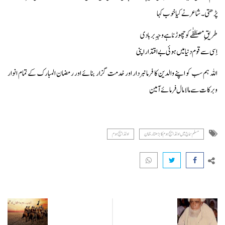
پڑھتی۔ شاعر نے کیا خوب کہا
طریقِ مصطَفٰے کو چھوڑنا ہے وجہِ بربادی
اِسی سے قوم دنیا میں ہوئی بے اقتدار اپنی
اللہ ہم سب کو اپنے والدین کا فرمانبردار اور خدمت گزار بنائے اور رمضان المبارک کے تمام انوار
وبرکات سے مالا مال فرمائے آمین
مسلم سماج میں اولڈ ایج ہوم کا بڑھتا رجحان
اولڈ ایج ہوم