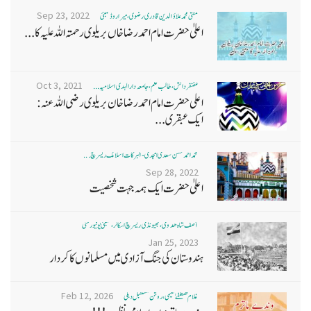
Sep 23, 2022
مفتی محمد علاؤ الدین قادری رضوی ، میرا روڈ ممبئی
اعلیٰ حضرت امام احمد رضا خاں بر یلو ی رحمتہ اللہ علیہ کا...
Oct 3, 2021
غضنفر دانش، طالب علم، جامعہ دارالہدی اسلامیہ ...
اعلی حضرت امام احمد رضا خان بریلوی رضی اللہ عنہ:
ایک عبقری...
محمد احمد حسن سعدی امجدی - البرکات اسلامک ریسرچ ...
Sep 28, 2022
اعلیٰ حضرت ایک ہمہ جہت شخصیت
آصف شاہ ھدوی، بھیونڈی ریسرچ اسکالر، ممبئی یونیورسٹی
Jan 25, 2023
ہندوستان کی جنگ آزادی میں مسلمانوں کا کردار
Feb 12, 2026
غلام مصطفےٰ نعیمی، روشن مستقبل دہلی