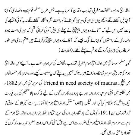
اولڈ ایج ہوم درحقیقت مغربی تہذیب وتمدن کا سرمایہ ہے۔ جس طرح مسلم قوم یہود ونصاریٰ کو اپنا
آئیڈیل سمجھنے لگے تو کچھ یوں ہی ان کی ہر چیز کو اپنانے کو باعث فخر و افتخار سمجھنے لگے۔ یہ کوئی اچنبھے کی
بات نہیں اس لیے کہ آقائے دوجہاں ﷺ نے پہلے ہی پیش گوئی فرمائی تھی کہ میری امت یہود
ونصاریٰ کے راستوں کو اپنائے گی۔ جیسے کہ آقائے دوجہاں ﷺ فرماتے ہیں '' تم لازمی ان طور
طریقوں کی پیروی کروگے جو تم سے پہلے تھے۔(الحدیث)
گویا مسلم سوسائٹی میں اولڈ ایج ہوم مغربی تہذیب وثقافت کی مرہون منت ہے۔ آئیے اس اولڈ ایج
ہوم کی تاریخ پر سرسری نگاہ دوڑاتے ہیں۔ تاکہ ہمیں پتہ چلے کہ یہ مصیبت کیسے ہندوستان پھر مسلمانوں
میں پہنچی۔ Friend in need society of madras کی سرپرستی میں سن 1882 ء
میں کلکتہ میں پہلی مرتبہ ناداروں اور بے یارومددگار بزرگوں کے لیے مذکورہ بالا تنظیم کی زیر قیادت
ایک ہاسٹل کا انتظام کیا گیا تھا۔ لیکن باقاعدہ مستقل اولڈ ایج ہوم کا آغاز ریاست کیرالا کے علاق?
تروشور میں سن 1911ء کوچن کے بادشاہ راجہ ورما کی سرپرستی ہوا تھا۔ جو راجہ ورما اولڈ ایج ہوم کے
نام سے موسوم تھا۔ اولڈ ایج ہوم کی ضرورت اس لیے پیش آئی کہ اس وقت معمر وعمر رسیدہ لوگوں کی
تعداد بڑھتی جارہی تھی۔