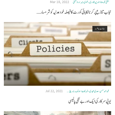
Mar 18, 2022
مفتی محمد علاؤ الدین قادری رضوی ، میرا روڈ ممبئی
حجاب تنازع پر کرناٹکا ہائی کورٹ کا فیصلہ خود عدلیہ کو شرمسار...
حالات حاضرہ
Jul 22, 2021
محمد احمد حسن سعدی امجدی - البرکات اسلامک ریسرچ ...
یوپی سرکار کی ایک اور بے تکی پالیسی