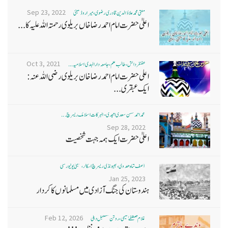
Sep 23, 2022
مفتی محمد علاؤ الدین قادری رضوی ، میرا روڈ ممبئی
اعلیٰ حضرت امام احمد رضا خاں بر یلو ی رحمتہ اللہ علیہ کا...
Oct 3, 2021
غضنفر دانش، طالب علم، جامعہ دارالہدی اسلامیہ ...
اعلی حضرت امام احمد رضا خان بریلوی رضی اللہ عنہ:
ایک عبقری...
محمد احمد حسن سعدی امجدی - البرکات اسلامک ریسرچ ...
Sep 28, 2022
اعلیٰ حضرت ایک ہمہ جہت شخصیت
آصف شاہ ھدوی، بھیونڈی ریسرچ اسکالر، ممبئی یونیورسٹی
Jan 25, 2023
ہندوستان کی جنگ آزادی میں مسلمانوں کا کردار
Feb 12, 2026
غلام مصطفےٰ نعیمی، روشن مستقبل دہلی