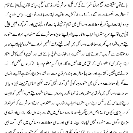
جائے تو یہ حقیقت واضح ہوتی نظر آئےگی کہ ملکی ومعاشرتی اور مذہبی سطح پرسیاسی قائدین کی بجائے تمام
ترمنافرت وتعصبات اور تشدد کے ذمہ داراَکثریت واقلیت طبقات بذات خود ہیں۔ وہ اِس طورپر کہ
ہردوطبقات اپنے گھریلو معاملات ومسائل میں تمام تر فیصلے بذات خود لیتے ہیں اور اگر کچھ دقتیں پیش
آتی ہیں تو اَپنے سرپرستوں، اَحباب واقارب یا پھر اَپنےسماج ومعاشرے کے معتمد علیہ افرادسے مشورہ
لیتے ہیں، لہٰذا جب گھریلو معاملات ومسائل میں فیصلہ لیتے وقت اُنھیں افراد سے مشورہ لیاجاتاہے جو ہر
دو طبقات سے قریب تر ہوتے ہیں اور جنھیں ہر دو طبقات بخوبی جانتے ہیں اور جن پر انھیں کامل اعتماد
رَہتا ہے کہ اُن کا مشورہ اُن کے حق میں غلط نہیں ہوگا۔ نیزاگر یہ معلوم ہوجائے کہ فلاں شخص لڑنے-
لڑانےمیں یقین رکھتا ہے اور وہ مذہباً منافرت پسند، فرقہ پرست اورتشدد مزاج رکھتاہے تو اَیسے انسان
سے گھریلو معاملات و مسائل میں مشورہ لینا کوئی بھی گوارا نہیں کرتا۔ لیکن حساس ترین مذہبی و سیاسی
معاملات و مسائل میں فرقہ پرستوں اور مذہبی تشدد پسندوں سے ہی مشورہ لیتے ہیں، اُنھیں کو اہمیت
دیتے ہیں اِس کے برعکس اپنےسرپرستوں، احباب واقارب اورمعتمدعلیہ سماج ومعاشرے کو نظر اَنداز
کردیتے ہیں، کیوں؟ لہٰذا جس طرح گھریلو معاملات ومسائل میں شدت پسندوں، فتنہ بازوں اور فسادی
مزاج لوگوں سے مشورہ نہیں لیاجاتا، بعینہ مذہبی اورسیاسی معاملات ومسائل میں بھی اگرمذہبی
منافرت پسند اور فرقہ پرست سیاسی قائدین کو نظرانداز کردیا جائے اور اُن کے مشوروں کو ہرگز اہمیت