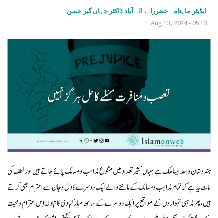
v
ایڈیٹر ماہنامہ خضرراہ، الہ آباد ڈاکٹر جہاں گیر حسن
Aug 13, 2024 - 05:13
i
g
a
t
i
o
n
ہندوستان واحد ایسا ملک ہے جہاں کثیرتعداد میں متنوع مذاہب ومسالک پائے جاتے ہیں اور لطف کی
بات یہ ہے کہ تمام مذاہب ومسالک کے ماننے والے ایک دوسرے کا دل وجان سے احترام بھی کرتے
ہیں، پھرمذہبی تہواروں کے مواقع پر ایک دوسرے کے ساتھ مبارکبادی کا تبادلہ اِس احترام و محبت