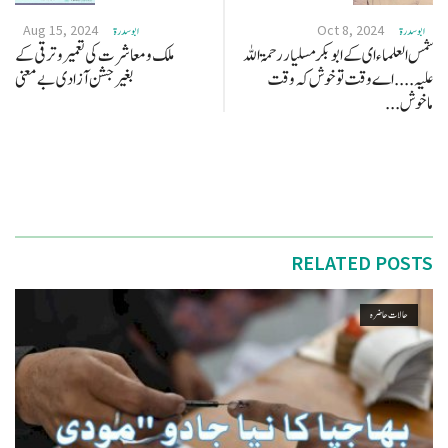
Aug 15, 2024
Oct 8, 2024
ابو سدرة
ابو سدرة
شمس العلماء ای کے ابو بکر مسلیار رحمۃ اللہ
ملک ومعاشرت کی تعمیروترقی کے
علیہ .... اے وقت تو خوش کہ وقت
بغیرجشن آزادی بے معنی
ماخوش...
RELATED POSTS
حالات حاضرہ