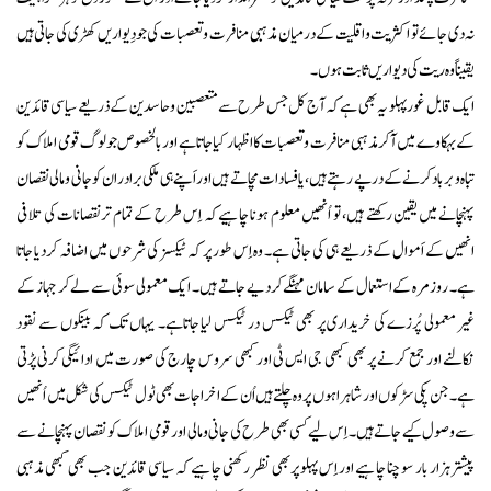
نہ دی جائے تو اکثریت واقلیت کے درمیان مذہبی منافرت و تعصبات کی جودِیواریں کھڑی کی جاتی ہیں
یقیناً وہ ریت کی دیواریں ثابت ہوں۔
ایک قابل غور پہلو یہ بھی ہے کہ آج کل جس طرح سے متعصبین و حاسدین کے ذریعے سیاسی قائدین
کے بہکاوے میں آکر مذہبی منافرت وتعصبات کا اظہار کیا جاتا ہے اور بالخصوص جولوگ قومی املاک کو
تباہ و برباد کرنے کے درپے رہتے ہیں، یافسادات مچاتے ہیں اور اَپنے ہی ملکی برادران کو جانی ومالی نقصان
پہنچانے میں یقین رکھتے ہیں، تو اُنھیں معلوم ہونا چاہیےکہ اِس طرح کے تمام ترنقصانات کی تلافی
انھیں کے اَموال کے ذریعے ہی کی جاتی ہے۔ وہ اِس طور پر کہ ٹیکسز کی شرحوں میں اضافہ کردیا جاتا
ہے۔ روزمرہ کے استعمال کے سامان مہنگے کردیے جاتے ہیں۔ ایک معمولی سوئی سے لے کر جہاز کے
غیر معمولی پُرزے کی خریداری پر بھی ٹیکس در ٹیکس لیا جاتاہے۔ یہاں تک کہ بینکوں سے نقود
نکالنے اور جمع کرنے پر بھی کبھی جی ایس ٹی اورکبھی سروس چارج کی صورت میں ادائیگی کرنی پڑتی
ہے۔ جن پکی سڑکوں اور شاہراہوں پروہ چلتے ہیں اُن کے اخراجات بھی ٹول ٹیکس کی شکل میں اُنھیں
سےوصول کیے جاتے ہیں۔ اِس لیے کسی بھی طرح کی جانی ومالی اور قومی املاک کو نقصان پہنچانے سے
پیشتر ہزار بار سوچنا چاہیے اور اِس پہلو پربھی نظر رکھنی چاہیے کہ سیاسی قائدین جب بھی کبھی مذہبی