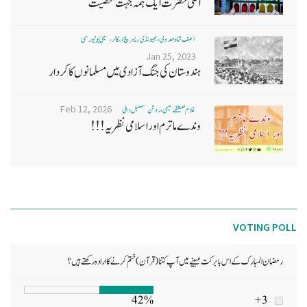
اعلیٰ حضرت ایک ہمہ جہت شخصیت
آصف شاہ ھدوی، بھیونڈی ریسرچ اسکالر، ممبئی یونیورسٹی
Jan 25, 2023
ہندوستان کی جنگ آزادی میں مسلمانوں کا کردار
Feb 12, 2026
غلام مصطفےٰ نعیمی، روشن مستقبل دہلی
وندے ماترم اور اسلامی نظریہ!!!
VOTING POLL
رمضان المبارک کے اس بابرکت مہینے میں آپ کتنا (قرآن) ختم کرنے کا ارادہ رکھتے ہیں؟
42%
3+