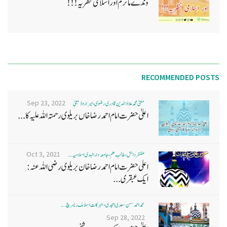
وندے ماترم اور اسلامی نظریہ!!!
RECOMMENDED POSTS
Sep 23, 2022
مفتی محمد علاؤ الدین قادری رضوی ، میرا روڈ ممبئی
اعلیٰ حضرت امام احمد رضا خاں بر یلو ی رحمتہ اللہ علیہ کا...
Oct 3, 2021
غضنفر دانش، طالب علم، جامعہ دارالہدی اسلامیہ ...
اعلی حضرت امام احمد رضا خان بریلوی رضی اللہ عنہ:
ایک عبقری...
محمد احمد حسن سعدی امجدی - البرکات اسلامک ریسرچ ...
Sep 28, 2022