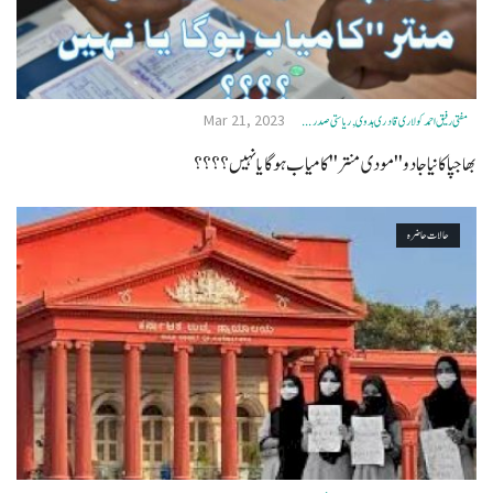
Mar 21, 2023
مفتی رفیق احمد کولاری قادری ہدوی, ریاستی صدر ...
بهاجپا کا نیا جادو ''مودی منتر''کامیاب ہوگا یا نہیں ؟؟؟؟
حالات حاضرہ