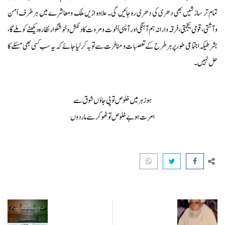
تمام تر سازشیں بھی دھری کی دھری رہ جائیں گی۔ علاوہ ازیں ملک ومعاشرے میں ہرطرف اَمن
وآشتی، قومی یکجہتی، فرقہ وارانہ ہم آہنگی اور آپسی اُخوت ومروت کا دلکش و خوشگوار نظارہ دیکھنے کو ملےگا،
بشرطیکہ اجتماعی طور پر ہرطرح کے تعصبات و منافرت سے توبہ کرلیا جائے کہ یہ سب کسی بھی مسئلے کا
حل نہیں۔
ہو زہر میں خلوص تو پی جاؤں شوق سے
امرت ہو بے خلوص تو ٹھوکر سے مار دوں