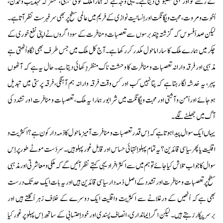
کے رشتے کو اَور بھی مضبوطی دیتا ہے۔ یہی وجہ ہے کہ ہمارا ملک قومی یکجہتی، مشترکہ تہدیب وتمدن،
اُخوت ومروت، محبت و یگانگت اور اِنسانیت نوازی کےفریم میں عالمی سطح پر بھی سرفہرست نظر آتا ہے۔
لیکن صد اَفسوس کہ گزشتہ چند برسوں سے تعصبات ومنافرت کے سوداگروں نے اپنی نفع خوری کے
چکر میں ہمارے ملک کا سارا ماحول مکدر کررکھا ہے۔ آج کل ملک میں جس طرف بھی نگاہ اُٹھتی ہے
مذہبی اور فرقہ وارانہ تعصبات ومنافرت کا وحشت ناک منظر دِکھائی دیتا ہے۔ حال یہ ہے کہ آٹھوں
پہر، یہ خدشہ لگا رہتا ہے کہ پتا نہیں کب اورکس وقت فرقہ وارانہ ہم آہنگی، فرقہ پرستی میں تبدیل
ہوجائے اوراَمن وآشتی اور محبت ویگانگت میں شرابور ہمارا یہ ملک، تعصبات ومنافرت ا ور تشدد کی
آگ میں جھلسنے لگے۔
یہاں ایک سوال پیدا ہوتا ہے کہ اِس قدر تعصبات ومنافرت آمیز ماحول کا ذمہ دار کون ہے؟اکثریت و
اقلیت یا پھرسیاسی قائدین؟ یہ تمام پہلو اِنتہائی حساس اور قابل غور پہلو ہیں۔ سردَست موٹے طورپر اِس
سوال کاجواب تلاش کیا جائے تو ہم میں سے اکثر افراد یہی کہتے نظر آئیں گے کہ ملکی ومعاشرتی اور مذہبی
سطح پر تعصبات ومنافرت اورتشدد کے اصل ذمہ دار سیاسی قائدین ہیں اوریہ بات ایک حد تک درست
بھی ہےکہ اُنھیں کے ورغلانے سے اکثریت واقلیت ایک دوسرے کے خلاف زہر اُگلتے ہیں اور
برسرپیکار رَہتے ہیں۔ لیکن اگر اِیمانداری، انصاف پسندی اور خوداِحتسابی کے ساتھ اِس پہلو پرغورکیا