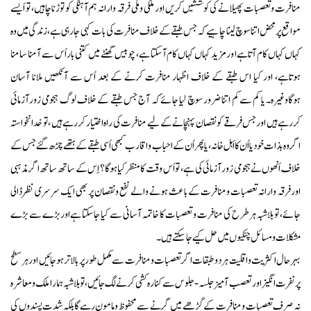
منافرت وتعصبات پھیلانے کی کوششیں کریں اور ملکی وملی فرقہ وارانہ ہم آہنگی کو توڑناچاہیں، تو اَیسے
مواقع پرمحض اتنا سوچ لینا چاہیے کہ جس طبقے کے خلاف منافرت کی بات کہی جارہی ہے، زندگی میں وہ
کہاں کہاں کام آتا ہےا ور مزید کہاں کہاں کام آسکتا ہے، چوبیس گھنٹے میں کتنی باراُس سے آمنا سامنا
ہوتاہے، اور کیا اس طبقے کے خلاف اظہار منافرت کرنے کے بعد اُس سے آنکھیں ملانا آسان
ہوگاوغیرہ۔ یا کم سے کم اتنا ضرور سوچ لیا جائےکہ آج جس طبقے کے خلاف لوگ ہجومی زورآزمائی
کررہے ہیں اورجس فرقے کو نقصان پہنچانے کےلیے منافرت کی راہ اختیار کررہے ہیں ، تو خدا نخواستہ
اگروہ بذات خود یا اُن کا اَہل خانہ، یاپھراُن کے احباب واقارب کبھی اُسی طبقے کے ہتھے چڑھ گئے جس کے
خلاف اُنھوں نےہجومی زورآزمائی کی ہے، تو اُس وقت کامنظرکیا ہوگا؟ اِس کے ساتھ ساتھ اگر مذہبی
اورفرقہ وارانہ تعصبات ومنافرت کےباعث ہونے والے نفع ونقصان پر بھی ایک سرسری نظرڈالی
جائے، تو بلاشبہ ہرطرح کی منافرت و تعصبات کا خاتمہ آسانی سے کیا جاسکتا ہےاوربڑے سے بڑے
مشکلات ومسائل چٹکیوں میں حل کیے جاسکتے ہیں۔
بہرحال اکثریت واقلیت ہر دو طبقات اگر تعصبات ومنافرت سے مکمل طور پر بالاتر ہوجائیں اور ہر سطح
پرنفرت انگیز اورتعصب آمیز جلسہ-جلوس سے کنارہ کشی کرنے لگ جائیں، توبلاشبہ ہمارا ملک و معاشرہ
نہ صرف تعصبات و منافرت کے گڑھے میں گرنے سے محفوظ ومامون رہے گا بلکہ شدت پسندوں کی