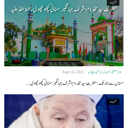
شخصیات
Aug 12, 2023
غلام مصطفیٰ رضوی، نوری مشن مالیگاؤں
سمناں سے ہند تک: حضرت سید مخدوم اشرف جہانگیر سمنانی کچھوچھوی...
شخصیات