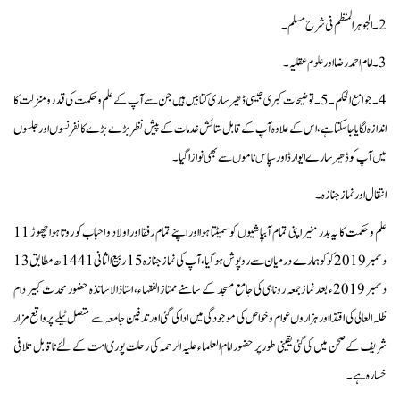
2۔ الجوہر المنظم فی شرح مسلم۔
3۔ امام احمد رضا اور علوم عقلیہ۔
4۔ جوامع الحکم ۔ 5۔ توضیحات کبری جیسی ڈھیر ساری کتابیں ہیں جن سے آپ کے علم و حکمت کی قدرومنزلت کا
اندازہ لگایا جاسکتا ہے، اس کے علاوہ آپ کے قابل ستائش خدمات کے پیش نظر بڑے بڑے کانفرنسوں اور جلسوں
میں آپ کو ڈھیر سارے ایوارڈ اور سپاس ناموں سے بھی نوازا گیا ۔
انتقال اور نماز جنازہ۔
علم و حکمت کا یہ بدر منیر اپنی تمام آبپاشیوں کو سمیٹتا ہوا اور اپنے تمام رفقا اور اولاد و احباب کو روتا ہوا چھوڑ 11
دسمبر 2019 کو کو ہمارے درمیان سے روپوش ہو گیا، آپ کی نماز جنازہ 15 ربیع الثانی 1441ھ مطابق 13
دسمبر 2019ء بعدنمازجمعہ روناہی کی جامع مسجد کے سامنے ممتاز الفقہاء، استاذ الاساتذہ حضور محدث کبیر دام
ظلہ العالی کی اقتدا اور ہزاروں عوام و خواص کی موجودگی میں ادا کی گئی اور تدفین جامعہ سے متصل ٹیلے پر واقع مزار
شریف کے صحن میں کی گئی یقینی طور پر حضور امام العلماء علیہ الرحمہ کی رحلت پوری امت کے لئے ناقابل تلافی
خسارہ ہے۔