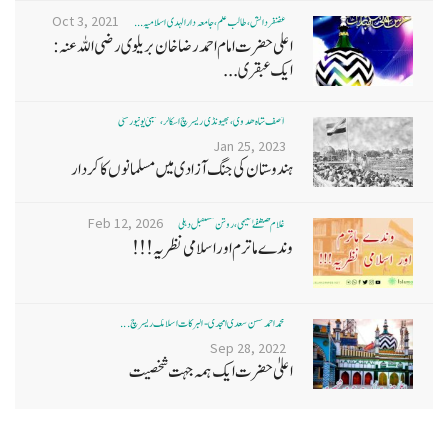
Oct 3, 2021
غضنفر دانش، طالب علم، جامعہ دارالہدی اسلامیہ ...
اعلی حضرت امام احمد رضا خان بریلوی رضی اللہ عنہ:
ایک عبقری...
آصف شاہ ھدوی، بھیونڈی ریسرچ اسکالر، ممبئی یونیورسٹی
Jan 25, 2023
ہندوستان کی جنگ آزادی میں مسلمانوں کا کردار
Feb 12, 2026
غلام مصطفےٰ نعیمی، روشن مستقبل دہلی
وندے ماترم اور اسلامی نظریہ!!!
محمد احمد حسن سعدی امجدی - البرکات اسلامک ریسرچ ...
Sep 28, 2022
اعلیٰ حضرت ایک ہمہ جہت شخصیت