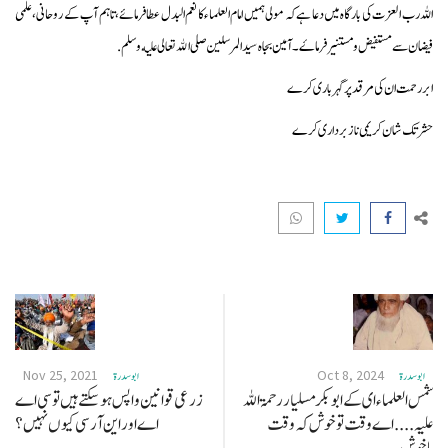
اللہ رب العزت کی بارگاہ میں دعا ہے کہ مولی ہمیں امام العلماء کا نعم البدل عطا فرمائے، تاہم آپ کے روحانی، علمی
فیضان سے مستفیض و مستنیر فرماۓ۔ آمین بجاہ سيد المرسلين صلى الله تعالى عليه وسلم.
ابر رحمت ان کی مرقد پر گہر باری کرے
حشر تک شان کریمی ناز برداری کرے
Nov 25, 2021
Oct 8, 2024
ابو سدرة
ابو سدرة
شمس العلماء ای کے ابو بکر مسلیار رحمۃ اللہ
زرعی قوانین واپس ہو سکتے ہیں تو سی اے
علیہ .... اے وقت تو خوش کہ وقت
اے اور این آر سی کیوں نہیں ؟