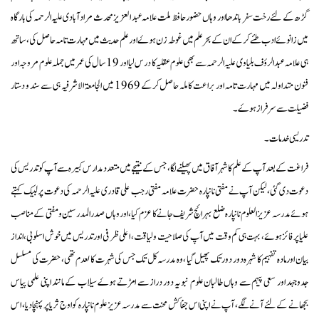
گڑھ کے لئے رخت سفر باندھا اور وہاں حضور حافظ ملت علامہ عبد العزیز محدث مرادآبادی علیہ الرحمہ کی بارگاہ
میں زانوئے ادب طئے کرکے ان کے بحر علم میں غوطہ زن ہوۓ اور علم حدیث میں مہارت تامہ حاصل کی، ساتھ
ہی علامہ عبد الرؤف بلیاوی علیہ الرحمہ سے بھی علوم عقلیہ کا درس لیا اور 19 سال کی عمر میں جملہ علوم مروجہ اور
فنون متداولہ میں مہارت تامہ اور براعت کاملہ حاصل کرکے 1969 میں الجامعۃ الاشرفیہ ہی سے سند و دستار
فضیلت سے سرفراز ہوۓ۔
تدریسی خدمات۔
فراغت کے بعد آپ کے علم کا شہر آفاق میں پھیلنے لگا ، جس کے نتیجے میں متعدد مدارس کبیرہ سے آپ کو تدریس کی
دعوت دی گئی، لیکن آپ نے مفتی نانپارہ حضرت علامہ مفتی رجب علی قادری علیہ الرحمہ کی دعوت پر لبیک کہتے
ہوئے مدرسہ عزیز العلوم نانپارہ ضلع بہرائچ شریف جانے کا عزم کیا ،اور وہاں صدر المدرسین و مفتی کے مناصب
علیا پر فائز ہوئے، بہت ہی کم وقت میں آپ کی صلاحیت و لیاقت، اعلی ظرفی اور تدریس میں خوش اسلوبی، انداز
بیان اور مادہ تفہیم کا شہرہ دور دور تک پھیل گیا ، وہ مدرسہ کل تک جس کی شہرت کالعدم تھی، حضرت کی مسلسل
جدوجہد اور سعی پیہم سے وہاں طالبان علوم نبویہ دور دراز سے امڑتے ہوۓ سیلاب کے مانند اپنی علمی پیاس
بجھانے کے لئے آنے لگے، آپ نے اپنی اس جفا کش محنت سے مدرسہ عزیز علوم نانپارہ کو اوج ثریا پر پہنچا دیا، اس