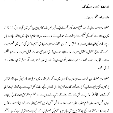
خدمات کا حق ادا نہ ہو سکے گا ۔
ولادت اور تعلیم و تربیت ۔
حضور امام العلماء علیہ الرحمہ ضلع سنت کبیر نگر کے ایک غیر معروف گاؤں دیوریا لعل میں یکم جولائی 1941ء
میں پیدا ہوئے، مکتب کی تعلیم سے فراغت کے بعد آپ نے مدرسہ تدریس الاسلام بسڈیلہ میں داخلہ لیا اور وہاں
اپنے وقت کی فقیدالمثال اور مایہ ناز ہستیوں کے زیر شفقت و عنایت بنیادی تعلیم حاصل کی، جن میں خصوصیت
کے ساتھ جامع معقول و منقول حضرت علامہ اعجاز احمد خان نوری مصباحی، محدث جلیل حضرت علامہ عبدالشکور
صاحب قبلہ ،اور صدر الصدور حضرت علامہ نعمان خان اثر قادری علیہ الرحمہ اور دیگر موقر ترین اساتذہ کرام
شامل تھے ،
حضور امام العلماء علیہ الرحمہ نے ان عالی بارگاہوں میں رہ کر وافر مقدار میں عربی اور فارسی کی بے شمار کتابیں
پڑھیں، بچپن ہی سے آپ کو پڑھنے لکھنے کا بہت شوق و ذوق تھا ، اسی لیے اساتذہ بھی آپ سے بے تحاشہ محبت فرمایا
کرتے اور وقتاً فوقتاً دعاؤں سے بھی نوازتے رہتے تھے ، آپ نے وہاں سے دارالعلوم منظرحق ٹانڈہ کارخ فرمایا اور
وہاں شمس العلماء ماہر علوم عقلیہ و نقلیہ حضرت علامہ قاضی شمس الدین جعفری علیہ رحمۃ الباری (مصنف قانون
شریعت )سے معقولات کی چند کتابیں پڑھی، پھر مزید تعلیم کی حصولیابی کے لیے الجامعۃ الاشرفیہ مبارک پور اعظم