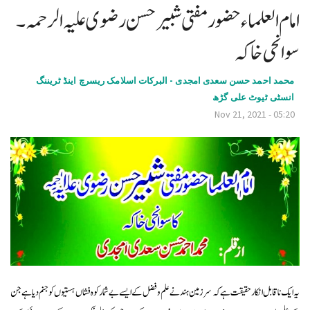
امام العلماء حضور مفتی شبیر حسن رضوی علیہ الرحمہ۔
v
i
سوانحی خاکہ
g
محمد احمد حسن سعدی امجدی - البرکات اسلامک ریسرچ اینڈ ٹریننگ
a
انسٹی ٹیوٹ علی گڑھ
t
Nov 21, 2021 - 05:20
i
o
n
یہ ایک ناقابل انکار حقیقت ہے کہ سرزمین ہند نے علم و فضل کے ایسے بے شمار کوہ فشاں ہستیوں کو جنم دیا ہے جن