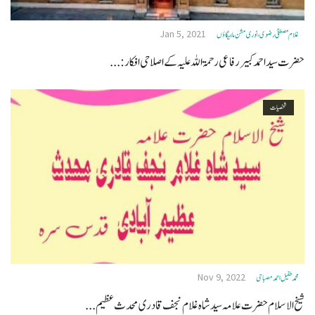
Jan 5, 2021
غلام مصطفیٰ رضوی، نوری مشن مالیگاؤں
حضرت سید احمد کبیر رفاعی رحمۃ اللہ علیہ کے اصلاحی افکار:...
شخصیات
Nov 9, 2022
محمد طفیل احمد مصباحی
شیخ الاسلام حضرت علامہ سید شاہ غلام نجف قادری محدث عظیم...