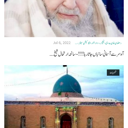
Jul 6, 2022
رمضان خان ہدوی، لیکچرر- دار النور ایجوکیشن سینٹر، ...
آہ سر سے آسمانی سائباں جاتا رہا!!!- سانحہ ارتحال شیخ...
شخصیات