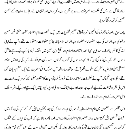
کے علمی بصیرت و بصارت نے دنیاۓ سنیت میں انقلاب پیدا کردیا ، جن کی اعلی فکر و تدبر اور حکمت و دانائی کا ایک
زمانہ قائل ہے، جن کی حکمت و معرفت سے لبریز تقریروں ،تحریروں اور کتابوں نے دنیائے وہابیت کے حصن
حصین کو تہہ و تیغ کر دیا۔
پندرہویں صدی ہجری کی انھیں شہرہ آفاق عظیم شخصیات میں ایک شخصیت امام العلماء حضور مفتی شبیر حسن
رضوی علیہ الرحمہ کی ہے، حضور امام العلماء علیہ الرحمہ بلامبالغہ جامع منقولات و منقولات تھے ، آپ نے اپنی
زندگی کا تقریبا نصف صدی پر محیط حصہ اشاعت اسلام اور تبلیغ دین متین میں وقف فرما دیا ، آپ ایک سچے عاشق
رسول تھے، آپ کی زندگی کا ہر گوشہ محبت رسول کی گوہر بار کرنوں سے روشن و تابناک تھا، آپ کی ہر ادا میں سنت
مصطفی صلی اللہ علیہ وسلم کے جلوے نظر آتے ، ساتھ ہی ساتھ آپ مسلک اعلیٰ حضرت کے ایک عظیم سپاہی بھی
تھے، یہی وجہ تھی کہ آپ نے تعلیمات امام احمد رضا کے فروغ کو اپنی حیات کا مقصد اصلی سمجھ کر ہر ایک جہت سے
اس کی نشر و اشاعت کے لیے خوب جدوجہد اور بے انتہا تگ و دو کی اور پوری دنیا میں ایک سچے اور پکے ناشر مسلک
اعلی حضرت کے نام سے متعارف ہوئے۔
اس مختصر سے مضمون میں امام العلماء علیہ الرحمہ کی حیات مبارکہ کی چند جھلکیاں پیش کرکے آپ کی بارگاہ میں
خراج تحسین پیش کرتا ہوں ورنہ حضور امام العلماء کی ذات اس قدر بلند و بالا ہے کہ آپ کی حیات کے مختلف
گوشوں پر تفصیلی روشنی ڈالی جائے تو کئ جلدیں درکار ہوں گی لیکن تب بھی اہل سنت کے اس عظیم شاہسوار کی