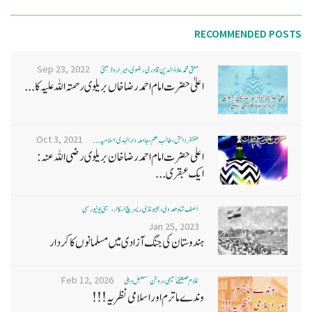
RECOMMENDED POSTS
Sep 23, 2022
مفتی محمد علاؤ الدین قادری رضوی ، میرا روڈ ممبئی
اعلیٰ حضرت امام احمد رضا خاں بر یلو ی رحمتہ اللہ علیہ کا...
Oct 3, 2021
غضنفر دانش، طالب علم، جامعہ دارالہدی اسلامیہ ...
اعلی حضرت امام احمد رضا خان بریلوی رضی اللہ عنہ:
ایک عبقری...
آصف شاہ ھدوی، بھیونڈی ریسرچ اسکالر، ممبئی یونیورسٹی
Jan 25, 2023
ہندوستان کی جنگ آزادی میں مسلمانوں کا کردار
Feb 12, 2026
غلام مصطفےٰ نعیمی، روشن مستقبل دہلی
وندے ماترم اور اسلامی نظریہ!!!