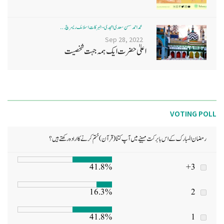
محمد احمد حسن سعدی امجدی - البرکات اسلامک ریسرچ ...
Sep 28, 2022
اعلیٰ حضرت ایک ہمہ جہت شخصیت
VOTING POLL
رمضان المبارک کے اس بابرکت مہینے میں آپ کتنا (قرآن) ختم کرنے کا ارادہ رکھتے ہیں؟
41.8%
3+
16.3%
2
41.8%
1