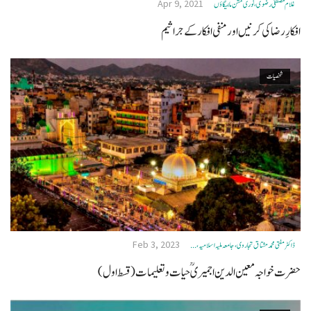
Apr 9, 2021
غلام مصطفیٰ رضوی، نوری مشن مالیگاؤں
افکارِ رضا کی کرنیں اور منفی افکار کے جراثیم
شخصیات
Feb 3, 2023
ڈاکٹرمفتی محمدمشتاق تجاروی ، جامعہ ملیہ اسلامیہ، ...
حضرت خواجہ معین الدین اجمیریؒ حیات و تعلیمات (قسط اول)