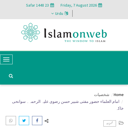
23 Safar 1448
Friday, 7 August 2026
Urdu
T
o
g
g
Home
شخصیات
l
امام العلماء حضور مفتی شبیر حسن رضوی علیہ الرحمہ۔ سوانحی
e
خاکہ
N
شخصیات
a