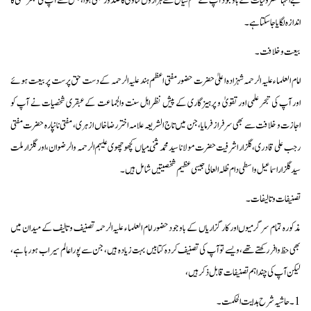
بے انتہا مصروفیات کے باوجود آپ کے قلم سیال سے ہزاروں فتاویٰ کا صدور بھی ہوا، جس سے آپ کی تبحر علمی کا
اندازہ لگایا جا سکتا ہے۔
بیعت و خلافت ۔
امام العلماء علیہ الرحمہ شہزادہ اعلیٰ حضرت حضور مفتی اعظم ہند علیہ الرحمہ کے دست حق پرست پر بیعت ہوئے
اور آپ کی تبحر علمی اور تقویٰ و پرہیزگاری کے پیش نظر اہل سنت والجماعت کے عبقری شخصیات نے آپ کو
اجازت و خلافت سے بھی سرفراز فرمایا ، جن میں تاج الشریعہ علامہ اختر رضا خاں ازہری ، مفتی نانپارہ حضرت مفتی
رجب علی قادری، گلزار اشرفیت حضرت مولانا سید محمد مثني میاں کچھوچھوی علیہم الرحمہ والرضوان، اور گلزار ملت
سید گلزار اسماعیل واسطی دام ظلہ العالی جیسی عظیم شخصیتیں شامل ہیں۔
تصنیفات و تالیفات۔
مذکورہ تمام سرگرمیوں اور کارگزاریاں کے باوجود حضور امام العلماء علیہ الرحمہ تصنیف و تالیف کے میدان میں
بھی حظ وافر رکھتے تھے، ویسے تو آپ کی تصنیف کردہ کتابیں بہت زیادہ ہیں، جن سے پورا عالم سیراب ہو رہا ہے،
لیکن آپ کی چند اہم تصنیفات قابل ذکر ہیں،