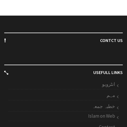
CONTCT US
USEFULL LINKS
انٹرویو
مہم
خطبہ جمعہ
Islam on Web