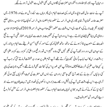
درمیان آپ رفتہ رفتہ علماء اور دانشوران حضرات کی نگاہوں میں بھی مقبول سے مقبول تر ہونے لگے,
آپ نے سات سال تک نانپارہ میں تدریسی خدمات انجام دی پھر وہاں سے سبکدوش ہوۓ اور 1976ء میں
حضرت علامہ نعمان اثر خان قادری علیہ الرحمہ نے حضور امام العلماء علیہ الرحمہ کو الجامعة الاسلامیہ روناہی ضلع
فیضاباد تشریف لانے کی دعوت دی ، اس وقت سے حضور مفتی صاحب علیہ الرحمہ 2019 تک الجامعتہ الاسلامیہ
روناہی میں اپنا علمی فیضان لٹاتے رہے، اس دوران آپ کی شخصیت ہر جہت سے نمایاں اور ممتاز تھی ، آپ نے شیخ
الحدیث کے منصب پر فائز ہونے کے ساتھ ساتھ فتویٰ نویسی کے امور کو بھی احسن طریقے سے انجام دیا، تدریس
کے میدان میں دور دور تک آپ کی نظیر نہیں ملتی، مادہ تفہیم اس قدر ارفع اور اعلی کہ کمزور سے کمزور طلبا بھی
بروقت درس کا لب لباب بآسانی سمجھ جایا کرتے تھے ، آپ تمام طلبہ پر حد درجہ شفقت فرماتے حتیٰ کہ جب آپ
پر کسی طالب علم کی غربت کا انکشاف ہوتا تو آپ خفیہ طور پر اس کی کفالت بھی فرماتے تھے ، انھیں وجوہات کی بنا پر
کئی دہائیاں گزر جانے کے بعد آج بھی جامعی برادران کے دلوں میں حضرت کی محبت انگڑائیاں لیتی ہوئی نظر
آرہی ہے، اس لمبے وقت میں آپ کی با فیض درسگاہ سے ہزاروں، لاکھوں کی تعداد میں تربیت یافتہ پیدا ہوۓ، جو
آج دنیا کے کونے کونے میں ہر محاذ پر نمایاں خدمات انجام دے کر حضور امام العلماء علیہ الرحمہ کے مشن کو فروغ
دینے میں ہمہ تن مصروف ہیں۔