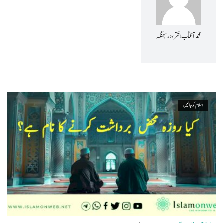
v
i
محمد آفتاب اختر، دربھنگہ
g
a
t
i
اسلام کو جانیں
o
n