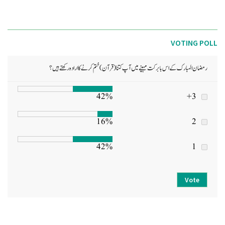
VOTING POLL
رمضان المبارک کے اس بابرکت مہینے میں آپ کتنا (قرآن) ختم کرنے کا ارادہ رکھتے ہیں؟
42%
3+
16%
2
42%
1
Vote