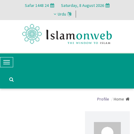
24 Safar 1448
Saturday, 8 August 2026
Urdu
T
o
g
g
Profile
Home
l
e
N
a