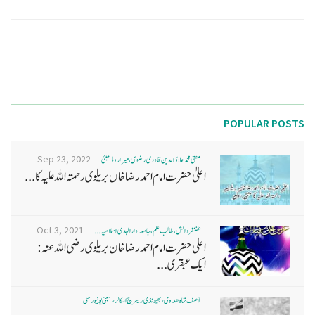
POPULAR POSTS
Sep 23, 2022
مفتی محمد علاؤ الدین قادری رضوی ، میرا روڈ ممبئی
اعلیٰ حضرت امام احمد رضا خاں بر یلو ی رحمتہ اللہ علیہ کا...
Oct 3, 2021
غضنفر دانش، طالب علم، جامعہ دارالہدی اسلامیہ ...
اعلی حضرت امام احمد رضا خان بریلوی رضی اللہ عنہ:
ایک عبقری...
آصف شاہ ھدوی، بھیونڈی ریسرچ اسکالر، ممبئی یونیورسٹی