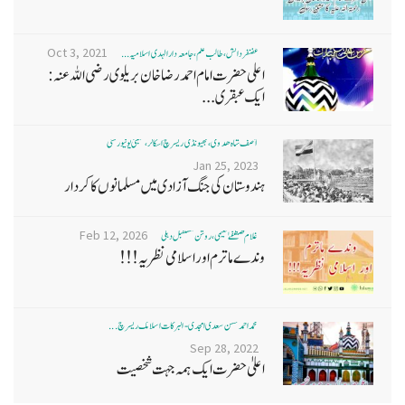
Oct 3, 2021
غضنفر دانش، طالب علم، جامعہ دارالہدی اسلامیہ ...
اعلی حضرت امام احمد رضا خان بریلوی رضی اللہ عنہ:
ایک عبقری...
آصف شاہ ھدوی، بھیونڈی ریسرچ اسکالر، ممبئی یونیورسٹی
Jan 25, 2023
ہندوستان کی جنگ آزادی میں مسلمانوں کا کردار
Feb 12, 2026
غلام مصطفےٰ نعیمی، روشن مستقبل دہلی
وندے ماترم اور اسلامی نظریہ!!!
محمد احمد حسن سعدی امجدی - البرکات اسلامک ریسرچ ...
Sep 28, 2022
اعلیٰ حضرت ایک ہمہ جہت شخصیت