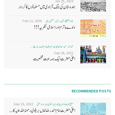
Jan 25, 2023
ہندوستان کی جنگ آزادی میں مسلمانوں کا کردار
Feb 12, 2026
غلام مصطفےٰ نعیمی، روشن مستقبل دہلی
وندے ماترم اور اسلامی نظریہ!!!
محمد احمد حسن سعدی امجدی - البرکات اسلامک ریسرچ ...
Sep 28, 2022
اعلیٰ حضرت ایک ہمہ جہت شخصیت
RECOMMENDED POSTS
Sep 23, 2022
مفتی محمد علاؤ الدین قادری رضوی ، میرا روڈ ممبئی
اعلیٰ حضرت امام احمد رضا خاں بر یلو ی رحمتہ اللہ علیہ کا...