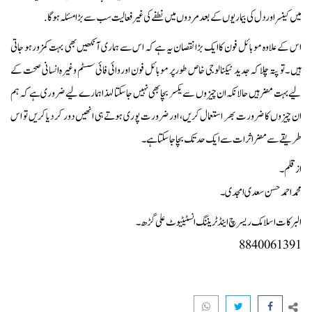
میں کینسر اور دل کی بیماریوں کے بعد مردوں میں نطفے کی غیر فعالیت سب سے بڑا مسئلہ ہوگا.
اس کے علاوہ موبائل فون کا ایک بڑا نقصان یہ ہے کہ اس سے ہماری آنکھیں بھی بہت کمزور ہو جاتی
ہیں ۔ تو پتہ چلا کہ جدید ٹیکنالوجی خاص طور پر موبائل فون اور وائی فائی سسٹم وغیرہ انسانی صحت کے
لیے بہت مضر ہیں حالانکہ ان چیزوں سے یکسر بچا بھی نہیں جا سکتا لہذا ہمارے لیے ضروری ہے کہ ہم
ان چیزوں کا ضرورت بھر استعمال کریں، اور ضرورت پوری ہوتے ہی انھیں دور کر دیا کریں تو اس
طریقے سے مضر اثرات سے ایک حد تک بچا جا سکتا ہے۔
از قلم۔
محمد احمد حسن سعدی امجدی۔
البرکات اسلامک ریسرچ اینڈ ٹریننگ انسٹیٹیوٹ علی گڑھ۔
8840061391