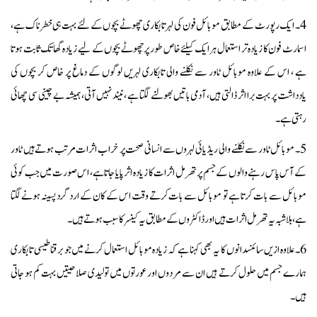
4۔ ایک رپورٹ کے مطابق موبائل فون کی لہر تابکاری چھوٹے بچوں کے لئے بہت ہی خطرناک ہے،
اسمارٹ فون کا زیادہ تر استعمال ہر ایک کیلئے خاص طور پر چھوٹے بچوں کے لیے زیادہ گھاتک ثابت ہوتا
ہے ، اس کے علاوہ موبائل ٹاور سے نکلنے والی تابکاری لہریں لوگوں کے دماغ پر خاص کر بچوں کی
یادداشت پر بہت برا اثر ڈالتی ہیں، آدمی باتیں بھولنے لگتا ہے ، نیند نہیں آتی، ہمیشہ بے چینی سی چھائی
رہتی ہے ۔
5۔ موبائل ٹاور سے نکلنے والی ریڈیائی لہروں سے انسانی صحت پر خراب اثرات مرتب ہوتے ہیں ٹاور
کے آس پاس رہنے والوں کے جسم پر تھرمل اثرات کا زیادہ اثر پایا جاتا ہے، اس صورت میں جب کوئی
موبائل سے بات کرتا ہے تو موبائل سے بات کرتے وقت اس کے کان کے اردگرد پسینہ ہونے لگتا
ہے، بلا شبہ یہ تھرمل اثرات ہیں اور ڈاکٹروں کے مطابق یہ کینسر کا سبب ہوتے ہیں۔
6۔علاوہ ازیں سائنسدانوں کا یہ بھی کہنا ہے کہ زیادہ موبائل استعمال کرنے میں جو برقناطیسی تابکاری
ہمارے جسم میں حلول کرتے ہیں ان سے مردوں اور عورتوں میں تولیدی صلاحیتیں بہت کم ہو جاتی
ہیں۔