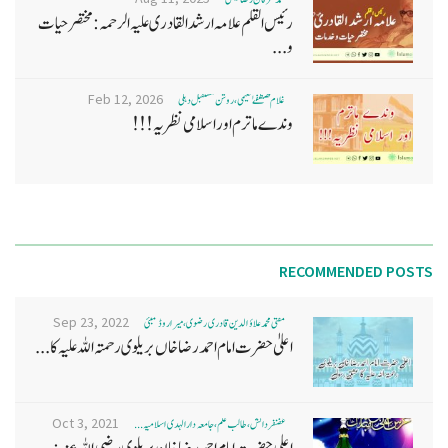
رئیس القلم علامہ ارشد القادری علیہ الرحمہ: مختصر حیات
و...
Feb 12, 2026
غلام مصطفےٰ نعیمی، روشن مستقبل دہلی
وندے ماترم اور اسلامی نظریہ!!!
RECOMMENDED POSTS
Sep 23, 2022
مفتی محمد علاؤ الدین قادری رضوی ، میرا روڈ ممبئی
اعلیٰ حضرت امام احمد رضا خاں بر یلو ی رحمتہ اللہ علیہ کا...
Oct 3, 2021
غضنفر دانش، طالب علم، جامعہ دارالہدی اسلامیہ ...