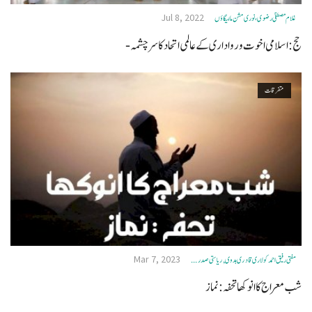
Jul 8, 2022
غلام مصطفیٰ رضوی، نوری مشن مالیگاؤں
حج: اسلامی اخوت و رواداری کے عالمی اتحاد کا سرچشمہ-
متفرقات
Mar 7, 2023
مفتی رفیق احمد کولاری قادری ہدوی, ریاستی صدر ...
شب معراج کا انوکھا تحفہ :نماز