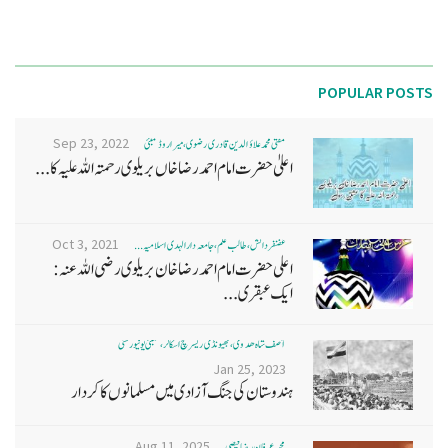
POPULAR POSTS
Sep 23, 2022
مفتی محمد علاؤ الدین قادری رضوی ، میرا روڈ ممبئی
اعلیٰ حضرت امام احمد رضا خاں بر یلو ی رحمتہ اللہ علیہ کا...
Oct 3, 2021
غضنفر دانش، طالب علم، جامعہ دارالہدی اسلامیہ ...
اعلی حضرت امام احمد رضا خان بریلوی رضی اللہ عنہ:
ایک عبقری...
آصف شاہ ھدوی، بھیونڈی ریسرچ اسکالر، ممبئی یونیورسٹی
Jan 25, 2023
ہندوستان کی جنگ آزادی میں مسلمانوں کا کردار
Aug 11, 2025
محمد عرفان رضا فیضی