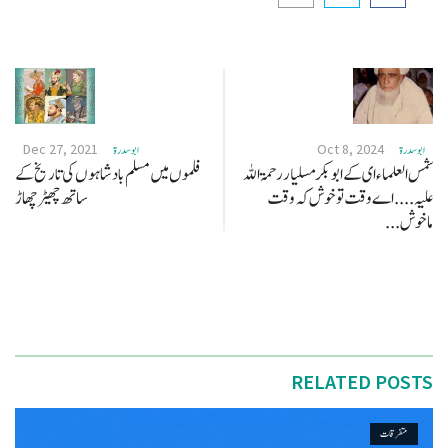
Dec 27, 2021
Oct 8, 2024
ابو سدرة
ابو سدرة
شمس العلماء ای کے ابو بکر مسلیار رحمۃ اللہ
فلموں میں مسلم بادشاہوں کی تاریخ کے
علیہ .... اے وقت تو خوش کہ وقت
ساتھ چھیڑ چھاڑ
ماخوش...
RELATED POSTS
متفرقات