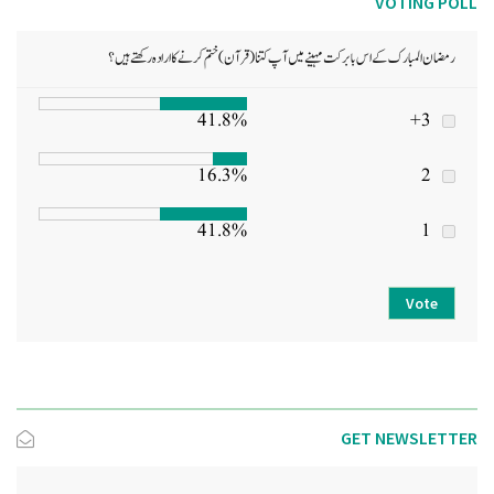
VOTING POLL
رمضان المبارک کے اس بابرکت مہینے میں آپ کتنا (قرآن) ختم کرنے کا ارادہ رکھتے ہیں؟
41.8%
3+
16.3%
2
41.8%
1
Vote
GET NEWSLETTER