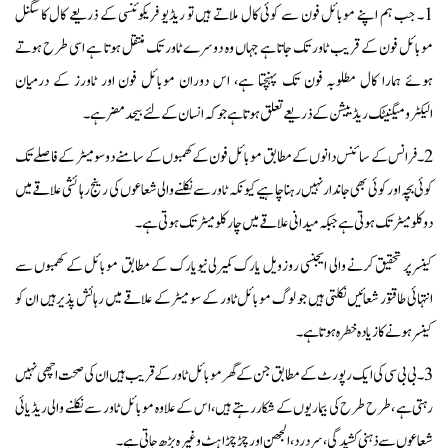
1۔ جب ہم اپنے موبائل فون سے کوئی کال ملاتے ہیں تو ریڈیو فریکوئنسی کے ذریعے کال کا سگنل
موبائل فون کے قریب ٹاور تک جاتا ہے جہاں وہ دوسرے ٹاور تک منتقل ہوتا ہے اسی طرح ہوتے
ہوئے ہمارا کال مطلوبہ فون تک پہنچتا ہے، اس دوران موبائل فون اور ٹاورز کے درمیان
الیکٹرومیگنیٹک ریڈییشن کے ذریعے تعلق ہوتا ہے جو کہ انسان کے لئے بیحد مضر ہے۔
2۔ فرانس کے سائنس دانوں کے مطابق موبائل فون کے کھمبوں کے سامنے دو سو میٹر کے فاصلے تک
کوئی بچہ اور کوئی بھی جاندار نہیں رہنا چاہیے کیونکہ ٹاور سے نکلنے والی شعاعوں کی رینج رہائشی علاقے میں
دو کلومیٹر تک ہوتی ہے جبکہ میدانی علاقے میں چار کلو میٹر تک ہوتی ہے ۔
کینسر پر تحقیق کرنے والی ایجنسی روزویل یارک کمیرلی نیویارک کے مطابق موبائل کے کھمبوں سے
انتہائی طاقتور شعائیں نکلتی ہیں جو لوگ موبائل ٹاور کے سو میٹر کے علاقے میں رہائش پذیر ہیں ان کو
کینسر ہونے کا زیادہ خطرہ ہوتا ہے۔
3۔ بی بی سی کی ایک رپورٹ کے مطابق جن کے گھر موبائل ٹاور کے قریب ہیں ان کی صحت اچھی نہیں
رہتی ہے ، طرح طرح کی بیماریوں کے شکار رہتے ہیں ، اس کے علاوہ موبائل ٹاور سے نکلنے والی ریڈیائی
شعاعوں سے ذہنی کشیدگی ، سردرد، الجھن اور چڑچڑاہٹ وغیرہ بڑھ جاتی ہے ۔