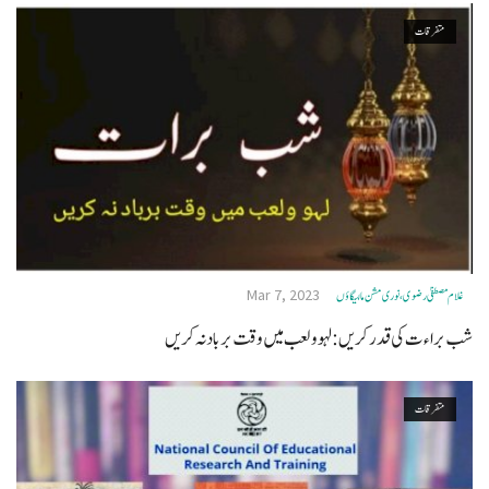
متفرقات
Mar 7, 2023
غلام مصطفیٰ رضوی، نوری مشن مالیگاؤں
شب براءت کی قدر کریں: لہو ولعب میں وقت برباد نہ کریں
متفرقات