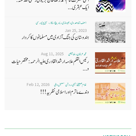
اعلی حضرت امام احمد رضا خان بریلوی رضی اللہ عنہ:
ایک عبقری...
آصف شاہ ھدوی، بھیونڈی ریسرچ اسکالر، ممبئی یونیورسٹی
Jan 25, 2023
ہندوستان کی جنگ آزادی میں مسلمانوں کا کردار
Aug 11, 2025
محمد عرفان رضا فیضی
رئیس القلم علامہ ارشد القادری علیہ الرحمہ: مختصر حیات
و...
Feb 12, 2026
غلام مصطفےٰ نعیمی، روشن مستقبل دہلی
وندے ماترم اور اسلامی نظریہ!!!