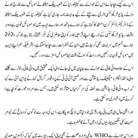
اس سے کیسے بچا جائے اس کے حوالے سے کیلیفورنیا کے شعبہ پبلک ہیلتھ نے موبائل سے خارج ہونے
والے ریڈیو فریکوئنسی انرجی سے بچنے کے لیے ہدایت نامہ جاری کیا ہے کیلیفورنیا کے شعبہ پبلک ہیلتھ
کے ڈائریکٹر ڈاکٹر کرن اسمتھ کا کہنا ہےکہ ہمارے ہاتھ اور ہمارے جیب میں جو موبائل فون ہے وہ ہر
وقت ریڈیو فریکوئنسی کے ذریعے اپنے قریبی ٹاور کو اپنی حاضری کی خبر بھیجتا رہتا ہے جو کہ وقتا فوقتا
ہمارے جسم میں سرایت بھی کر جاتے ہیں، ان کے خطرات سے بچا جاسکتا ہے ، بشرطیکہ ہم اپنے جیب
میں موبائل فون نہ رکھیں اور رات کو سوتے وقت اپنا موبائل بستر سے دور رکھیں۔
اس کے علاوہ وائی فائی کے حوالے سے جاپان میں کی جانے والی ایک تحقیق میں وائی فائی راؤٹر سے نکلنے
والی مائلڈ الیکٹرو میگنیٹک ریڈییشن سے اور ممبئی آئی ٹی ٹی کے پروفیسر گریش کمار نے یو این آئی سے کہا
کہ اب وائی فائی ریڈیشن سے نطفہ کی سرگرمیاں متاثر ہو سکتی ہیں۔ جس سے مردو عورت کو بچہ پیدا
کرنے میں دشواری ہو سکتی ہے۔
اور ابھی حال ہی میں ہائی پاور 5 جی جو دنیا میں لانچ ہوچکا ہے، اس کی وجہ سے لوگوں کو دماغ کے ٹیومر
سمیت کئی سنگین بیماریوں کی زد میں آنے کا خطرہ ہے۔
اور اس حوالے سے WHO عالمی ادارہ صحت نے بھی اپنی ایک رپورٹ میں کہا کہ اکیسویں صدی