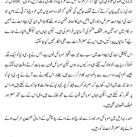
21 ویں صدی عیسوی میں پہنچ کر اگر ہم سائنس کے عروج و ارتقاء کی بات کریں ، تو میں سمجھتا ہوں کہ
ہماری زبانیں بیان کرتے کرتے تھک جائیں گی لیکن گزشتہ دو صدیوں میں عروج و ترقی کے نام پر جو
نت نئی ایجادات معرض وجود میں آئیں، ان کا احاطہ ممکن نہ ہو سکے گا، بلا شبہ ان نئی ایجادات نے ہمیں
ہر کام میں سہولتیں اور مختلف قسم کی آسانیاں فراہم کی ہیں۔
لیکن جہاں ان ٹیکنکل اشیاء نے ہمارے
لیے آسانیاں پیدا کیں وہیں اس کے مضر اثرات سے بھی انکار نہیں کیا جاسکتا ۔
اس ٹیکنیکل نت نئی ایجادات میں سب سے حیرت انگیز موبائل فون ہے، جس نے پوری دنیا کو ایک جگہ
اکھٹا کر دیا ہے، خواہ لوگ کتنے ہی دور کیوں نہ ہوں لیکن موبائل فون سے بات کرتے وقت ایسا لگتا ہے
جیسے ہم ایک دوسرے سے بالمواجہہ کلام کر رہے ہیں، بظاہر اس چھوٹے سے آلے نے پوری دنیا کو
ورطہ حیرت میں ڈال رکھا ہے کہ ہم بند کمرے بیٹھ کر پوری دنیا کے حالات کا جائزہ لے سکتے ہیں اور اس
پر نظر رکھ سکتے ہیں،لیکن جہاں موبائل فون کے بے شمار فائدے ہیں وہی اس کے بے شمار مضر اور
مہلک نقصان بھی ہیں۔
مندرجہ ذیل میں موبائل اور ٹاورز سے خارج ہونے والے ریڈییشن کے انسانی صحت پر مرتب ہونے
والے چند مضر اثرات مذکور ہیں۔