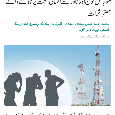
موبائل فون اور ٹاور سے انسانی صحت پر ہونے والے
v
مضر اثرات
i
g
محمد احمد حسن سعدی امجدی - البرکات اسلامک ریسرچ اینڈ ٹریننگ
انسٹی ٹیوٹ علی گڑھ
a
Dec 15, 2021 - 10:49
t
i
o
n